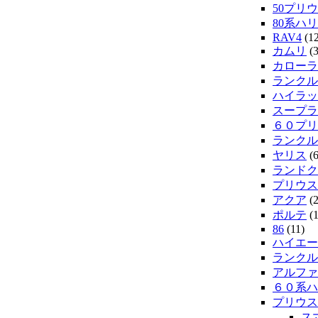
50プリウ
80系ハ
RAV4
(12
カムリ
(3
カローラ
ランクル
ハイラッ
スープラ
６０プリ
ランクル
ヤリス
(6
ランドク
プリウス
アクア
(2
ポルテ
(1
86
(11)
ハイエー
ランクル2
アルファ
６０系ハ
プリウス
ス