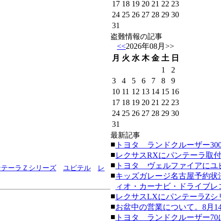
17
18
19
20
21
22
23
24
25
26
27
28
29
30
31
盗難情報の記事
<<
2026年08月
>>
月
火
水
木
金
土
日
1
2
3
4
5
6
7
8
9
10
11
12
13
14
15
16
17
18
19
20
21
22
23
24
25
26
27
28
29
30
31
最新記事
■
トヨタ ランドクルーザー300にク
■
レクサスRXにパンテーラ取付。(20
■
トヨタ ヴェルファイアにユピテ
ンテーラＺシリーズ
ユピテル
レ
■
キッズガレージ名古屋予約状
ィオ・カーナビ・ドライブレコーダ
■
レクサスLXにパンテーラZシリーズ
■
お盆中の営業について。8月14日
■
トヨタ ランドクルーザー70にク