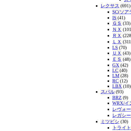
レクサス
(691)
SC(ソア
IS
(41)
ＧＳ
(33)
ＮＸ
(101
ＲＸ
(228
ＬＸ
(311
LS
(70)
ＵＸ
(43)
ＥＳ
(48)
GX
(42)
LC
(40)
LM
(28)
RC
(12)
LBX
(10)
スバル
(93)
BRZ
(9)
WRX/
レヴォー
レガシー
ミツビシ
(30)
トライト