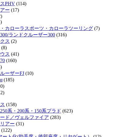
スPHV
(114)
リアー
(17)
)
)
・カローラスポーツ・カローラツーリング
(7)
300/ランドクルーザー300
(316)
クス
(2)
(8)
ウス
(41)
70
(160)
)
ルーザーFJ
(10)
α
(185)
0)
2)
ス
(158)
50系・200系・150系プラド
(623)
ード／ヴェルファイア
(283)
リアー
(31)
(122)
マート化(助手席・後部座席・リヤゲート）
(12)