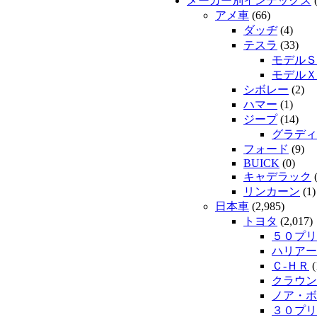
メーカー別インデックス
(
アメ車
(66)
ダッヂ
(4)
テスラ
(33)
モデルＳ
モデルＸ
シボレー
(2)
ハマー
(1)
ジープ
(14)
グラディ
フォード
(9)
BUICK
(0)
キャデラック
(
リンカーン
(1)
日本車
(2,985)
トヨタ
(2,017)
５０プリ
ハリアー
Ｃ-ＨＲ
(
クラウン
ノア・ボ
３０プリ