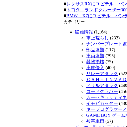
■
レクサスRXにユピテル パンテーラ
■
トヨタ ランドクルーザー300にク
■
BMW X7にユピテル パンテーラ
カテゴリー
盗難情報
(1,164)
車上荒らし
(233)
ナンバープレート盗
部品盗難
(117)
車両盗難
(795)
器物損壊
(75)
車庫侵入
(409)
リレーアタック
(522
ＣＡＮ－ＩＮＶＡＤ
ドリルアタック
(449
コードグラバー
(456
カーセキュリティネッ
イモビカッター
(430
キープログラマー／
GAME BOY ゲー
被害車両
(57)