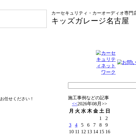
カーセキュリティ・カーオーディオ専門
キッズガレージ名古屋
施工事例などの記事
お任せください！
<<
2026年08月
>>
月
火
水
木
金
土
日
1
2
3
4
5
6
7
8
9
10
11
12
13
14
15
16