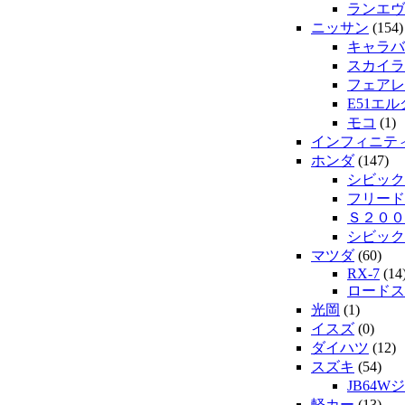
ランエヴ
ニッサン
(154)
キャラバ
スカイラ
フェアレ
E51エ
モコ
(1)
インフィニテ
ホンダ
(147)
シビック
フリード
Ｓ２００
シビック
マツダ
(60)
RX-7
(14
ロードス
光岡
(1)
イスズ
(0)
ダイハツ
(12)
スズキ
(54)
JB64W
軽カー
(13)