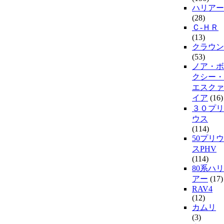
ハリアー
(28)
Ｃ-ＨＲ
(13)
クラウン
(53)
ノア・ボ
クシー・
エスクァ
イア
(16)
３０プリ
ウス
(114)
50プリウ
スPHV
(114)
80系ハリ
アー
(17)
RAV4
(12)
カムリ
(3)