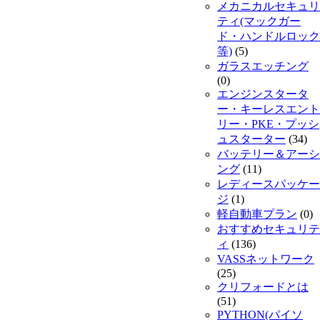
メカニカルセキュリ
ティ(マックガー
ド・ハンドルロック
等)
(5)
ガラスエッチング
(0)
エンジンスタータ
ー・キーレスエント
リー・PKE・プッシ
ュスターター
(34)
バッテリー＆アーシ
ング
(11)
レディースパッケー
ジ
(1)
軽自動車プラン
(0)
おすすめセキュリテ
ィ
(136)
VASSネットワーク
(25)
クリフォードとは
(51)
PYTHON(パイソ