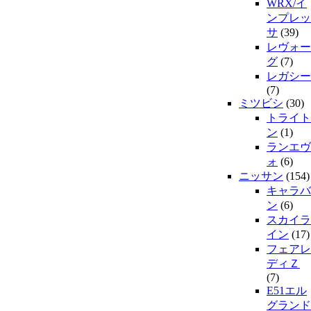
WRX/イ
ンプレッ
サ
(39)
レヴォー
グ
(7)
レガシー
(7)
ミツビシ
(30)
トライト
ン
(1)
ランエヴ
ォ
(6)
ニッサン
(154)
キャラバ
ン
(6)
スカイラ
イン
(17)
フェアレ
ディＺ
(7)
E51エル
グランド