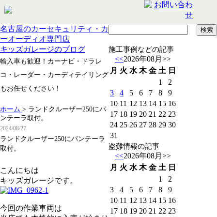
名古屋のカーセキュリティ・カ
ーオーディオ専門店
キッズガレージのブログ
施工事例などの記事
<<
2026年08月
>>
輸入車も歓迎！カーナビ・ドラレ
月
火
水
木
金
土
日
コ・レーダー・カーディテイリング
1
2
もお任せください！
3
4
5
6
7
8
9
10
11
12
13
14
15
16
ホーム
>
ランドクルーザー250にパ
17
18
19
20
21
22
23
ンテーラ取付。
24
25
26
27
28
29
30
2024/08/27
31
ランドクルーザー250にパンテーラ
盗難情報の記事
取付。
<<
2026年08月
>>
月
火
水
木
金
土
日
こんにちは
1
2
キッズガレージです。
3
4
5
6
7
8
9
10
11
12
13
14
15
16
今回の作業車両は
17
18
19
20
21
22
23