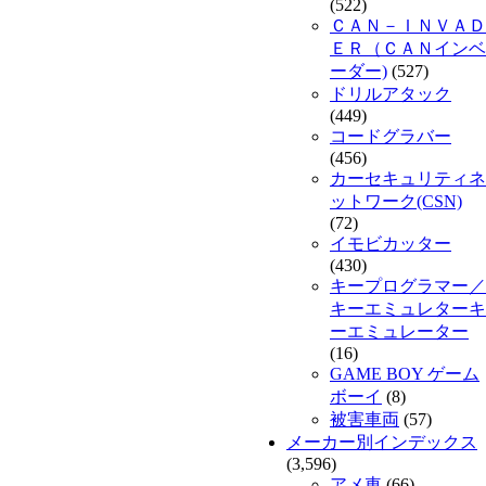
(522)
ＣＡＮ－ＩＮＶＡＤ
ＥＲ（ＣＡＮインベ
ーダー)
(527)
ドリルアタック
(449)
コードグラバー
(456)
カーセキュリティネ
ットワーク(CSN)
(72)
イモビカッター
(430)
キープログラマー／
キーエミュレターキ
ーエミュレーター
(16)
GAME BOY ゲーム
ボーイ
(8)
被害車両
(57)
メーカー別インデックス
(3,596)
アメ車
(66)