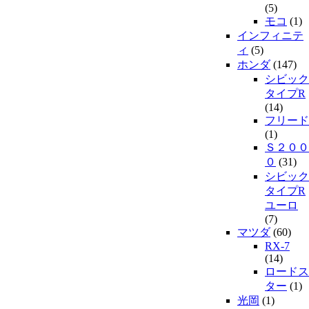
(5)
モコ
(1)
インフィニテ
ィ
(5)
ホンダ
(147)
シビック
タイプR
(14)
フリード
(1)
Ｓ２００
０
(31)
シビック
タイプR
ユーロ
(7)
マツダ
(60)
RX-7
(14)
ロードス
ター
(1)
光岡
(1)