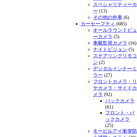
スペシャリティーカ
ー
(13)
その他の外車
(6)
カーセーフティ
(685)
オールラウンドビュ
ーカメラ
(5)
車載監視カメラ
(16)
ナイトビジョン
(5)
ステアリングリモコ
ン
(2)
デジタルインナーミ
ラー
(27)
フロントカメラ・リ
ヤカメラ・サイドカ
メラ
(92)
バックカメラ
(61)
フロント・バ
ックカメラ
(25)
モービルアイ衝突防