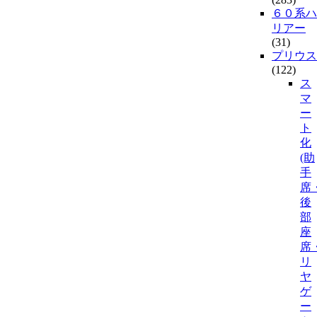
６０系ハ
リアー
(31)
プリウス
(122)
ス
マ
ー
ト
化
(助
手
席
後
部
座
席
リ
ヤ
ゲ
ー