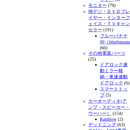
モニター
(79)
地デジ・ＤＶＤプレ
イヤー・インターフ
ェイス・ＴＶキャン
セラー
(191)
ブルーバナナ
99（bluebanan
(60)
その他電装パーツ
(25)
ドアロック連
動ミラー格
納・車速連動
ドアロック
(6)
スマートトッ
プ
(5)
カーオーディオ(ア
ンプ・スピーカー・
ウーハー）
(154)
Rainbow
(2)
デッドニング
(63)