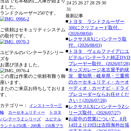
当店でも本格的に入庫が始まり
24
25
26
27
28
29
30
ました。
31
ランドクルーザー250です。
最新記事
■
トヨタ ランドクルーザー
300にクリフォード取付。
ご依頼はセキュリティシステム
(2026/08/04)
の取付です。
■
レクサスRXにパンテーラ取
付。(2026/08/03)
■
トヨタ ヴェルファイアにユ
ユピテルのパンテーラZシリー
ピテルパンテーラと純正DVD
ズを
プレーヤー取付。(2026/07/28)
お選び頂きました。
■
キッズガレージ名古屋予約状
況 愛知県・岐阜県・三重県
この度は作業のご依頼有難う御
のカーセキュリティ・カーオ
座います。
ーディオ・カーナビ・ドライ
またのご来店お待ちしておりま
ブレコーダーならお任せくだ
す。
さい！(2026/07/28)
カテゴリー：
インストーラー三
■
レクサスLXにパンテーラZシ
輪
カーセキュリティー
トヨタ
リーズ取付。(2026/07/27)
■
お盆中の営業について。8月
パンテーラＺシリーズ
ユピテル
14日より19日は吉田海外出張
ランクル250系・200系・150系プラ