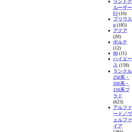
ランドク
ルーザー
FJ
(10)
プリウス
α
(185)
アクア
(20)
ポルテ
(12)
86
(11)
ハイエー
ス
(158)
ランクル
250系・
200系・
150系プ
ラド
(623)
アルファ
ード／ヴ
ェルファ
イア
(283)