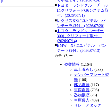
で不在です。(2026/07/24)
ド
■
トヨタ ランドクルーザー70
にクリフォードG6システム取
付。(2026/07/21)
■
レクサスRXにユピテル パ
ンテーラ取付。(2026/07/20)
■
トヨタ ランドクルーザー
300にクリフォード取付。
(2026/07/14)
■
BMW X7にユピテル パン
テーラ取付。(2026/07/13)
カテゴリー
盗難情報
(1,164)
車上荒らし
(233)
ナンバープレート盗
難
(106)
部品盗難
(117)
車両盗難
(795)
器物損壊
(75)
車庫侵入
(409)
リレーアタック