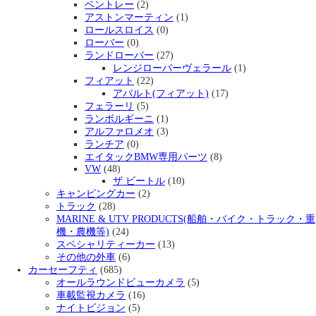
ベントレー
(2)
アストンマーティン
(1)
ロールスロイス
(0)
ローバー
(0)
ランドローバー
(27)
レンジローバーヴェラール
(1)
フィアット
(22)
アバルト(フィアット)
(17)
フェラーリ
(5)
ランボルギーニ
(1)
アルファロメオ
(3)
ランチア
(0)
エイタックBMW専用パーツ
(8)
VW
(48)
ザ ビートル
(10)
キャンピングカー
(2)
トラック
(28)
MARINE & UTV PRODUCTS(船舶・バイク・トラック・重
機・農機等)
(24)
スペシャリティーカー
(13)
その他の外車
(6)
カーセーフティ
(685)
オールラウンドビューカメラ
(5)
車載監視カメラ
(16)
ナイトビジョン
(5)