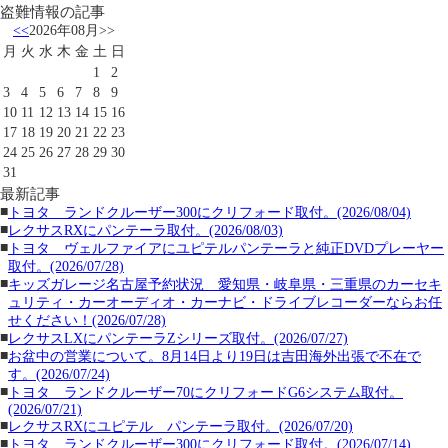
盗難情報の記事
<<
2026年08月
>>
月
火
水
木
金
土
日
1
2
3
4
5
6
7
8
9
10
11
12
13
14
15
16
17
18
19
20
21
22
23
24
25
26
27
28
29
30
31
最新記事
■
トヨタ ランドクルーザー300にクリフォード取付。(2026/08/04)
■
レクサスRXにパンテーラ取付。(2026/08/03)
■
トヨタ ヴェルファイアにユピテルパンテーラと純正DVDプレーヤー
取付。(2026/07/28)
■
キッズガレージ名古屋予約状況 愛知県・岐阜県・三重県のカーセキ
ュリティ・カーオーディオ・カーナビ・ドライブレコーダーならお任
せください！(2026/07/28)
■
レクサスLXにパンテーラZシリーズ取付。(2026/07/27)
■
お盆中の営業について。8月14日より19日は吉田海外出張で不在で
す。(2026/07/24)
■
トヨタ ランドクルーザー70にクリフォードG6システム取付。
(2026/07/21)
■
レクサスRXにユピテル パンテーラ取付。(2026/07/20)
■
トヨタ ランドクルーザー300にクリフォード取付。(2026/07/14)