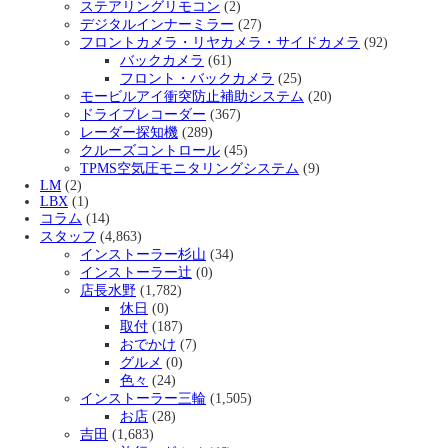
ステアリングリモコン
(2)
デジタルインナーミラー
(27)
フロントカメラ・リヤカメラ・サイドカメラ
(92)
バックカメラ
(61)
フロント・バックカメラ
(25)
モービルアイ衝突防止補助システム
(20)
ドライブレコーダー
(367)
レーダー探知機
(289)
クルーズコントロール
(45)
TPMS空気圧モニタリングシステム
(9)
LM
(2)
LBX
(1)
コラム
(14)
スタッフ
(4,863)
インストーラー杉山
(34)
インストーラー辻
(0)
店長水野
(1,782)
休日
(0)
取付
(187)
おでかけ
(7)
グルメ
(0)
色々
(24)
インストーラー三輪
(1,505)
お店
(28)
吉田
(1,683)