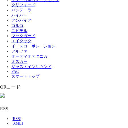
クリフォード
パンテーラ
バイパー
アンパイア
ゴルゴ
ユピテル
マックガード
エイタック
イースコーポレーション
アルファ
オーディオテクニカ
オスカー
ジャストインサウンド
PAC
スマートトップ
QRコード
RSS
[RSS]
[XML]