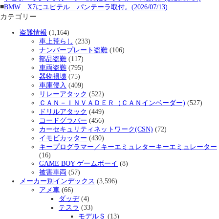
■
BMW X7にユピテル パンテーラ取付。(2026/07/13)
カテゴリー
盗難情報
(1,164)
車上荒らし
(233)
ナンバープレート盗難
(106)
部品盗難
(117)
車両盗難
(795)
器物損壊
(75)
車庫侵入
(409)
リレーアタック
(522)
ＣＡＮ－ＩＮＶＡＤＥＲ（ＣＡＮインベーダー)
(527)
ドリルアタック
(449)
コードグラバー
(456)
カーセキュリティネットワーク(CSN)
(72)
イモビカッター
(430)
キープログラマー／キーエミュレターキーエミュレーター
(16)
GAME BOY ゲームボーイ
(8)
被害車両
(57)
メーカー別インデックス
(3,596)
アメ車
(66)
ダッヂ
(4)
テスラ
(33)
モデルＳ
(13)