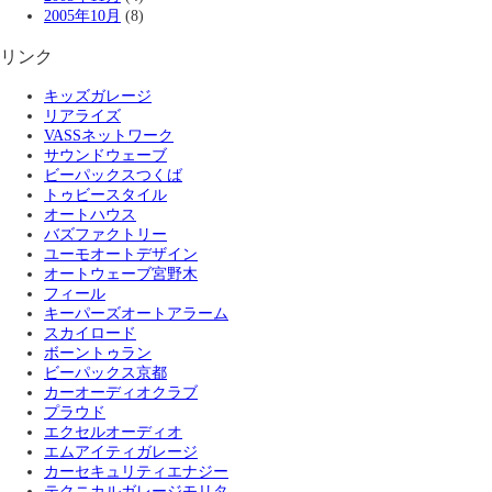
2005年10月
(8)
リンク
キッズガレージ
リアライズ
VASSネットワーク
サウンドウェーブ
ビーパックスつくば
トゥビースタイル
オートハウス
バズファクトリー
ユーモオートデザイン
オートウェーブ宮野木
フィール
キーパーズオートアラーム
スカイロード
ボーントゥラン
ビーパックス京都
カーオーディオクラブ
プラウド
エクセルオーディオ
エムアイティガレージ
カーセキュリティエナジー
テクニカルガレージモリタ