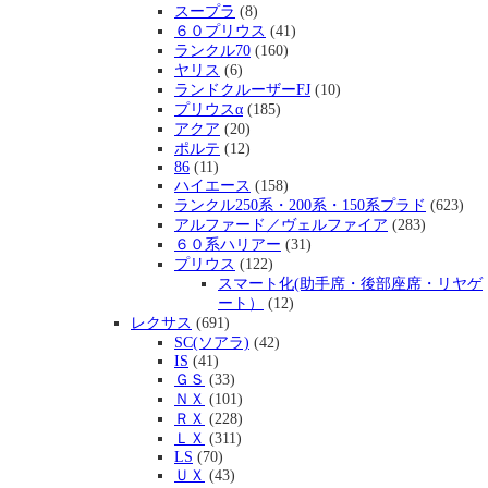
スープラ
(8)
６０プリウス
(41)
ランクル70
(160)
ヤリス
(6)
ランドクルーザーFJ
(10)
プリウスα
(185)
アクア
(20)
ポルテ
(12)
86
(11)
ハイエース
(158)
ランクル250系・200系・150系プラド
(623)
アルファード／ヴェルファイア
(283)
６０系ハリアー
(31)
プリウス
(122)
スマート化(助手席・後部座席・リヤゲ
ート）
(12)
レクサス
(691)
SC(ソアラ)
(42)
IS
(41)
ＧＳ
(33)
ＮＸ
(101)
ＲＸ
(228)
ＬＸ
(311)
LS
(70)
ＵＸ
(43)