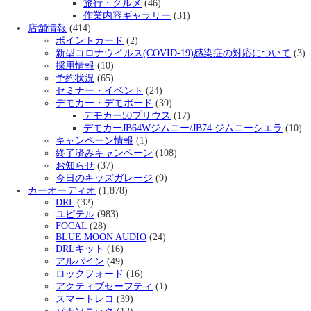
旅行・グルメ
(46)
作業内容ギャラリー
(31)
店舗情報
(414)
ポイントカード
(2)
新型コロナウイルス(COVID-19)感染症の対応について
(3)
採用情報
(10)
予約状況
(65)
セミナー・イベント
(24)
デモカー・デモボード
(39)
デモカー50プリウス
(17)
デモカーJB64Wジムニー/JB74 ジムニーシエラ
(10)
キャンペーン情報
(1)
終了済みキャンペーン
(108)
お知らせ
(37)
今日のキッズガレージ
(9)
カーオーディオ
(1,878)
DRL
(32)
ユピテル
(983)
FOCAL
(28)
BLUE MOON AUDIO
(24)
DRLキット
(16)
アルパイン
(49)
ロックフォード
(16)
アクティブセーフティ
(1)
スマートレコ
(39)