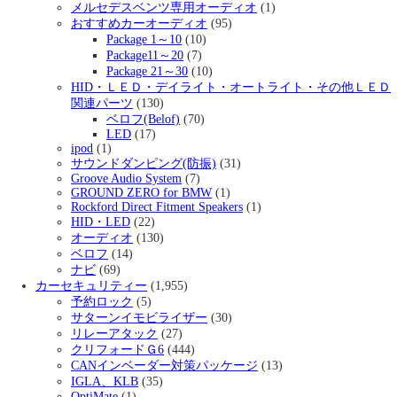
メルセデスベンツ専用オーディオ
(1)
おすすめカーオーディオ
(95)
Package 1～10
(10)
Package11～20
(7)
Package 21～30
(10)
HID・ＬＥＤ・デイライト・オートライト・その他ＬＥＤ
関連パーツ
(130)
ベロフ(Belof)
(70)
LED
(17)
ipod
(1)
サウンドダンピング(防振)
(31)
Groove Audio System
(7)
GROUND ZERO for BMW
(1)
Rockford Direct Fitment Speakers
(1)
HID・LED
(22)
オーディオ
(130)
ベロフ
(14)
ナビ
(69)
カーセキュリティー
(1,955)
予約ロック
(5)
サターンイモビライザー
(30)
リレーアタック
(27)
クリフォードＧ6
(444)
CANインベーダー対策パッケージ
(13)
IGLA、KLB
(35)
OptiMate
(1)