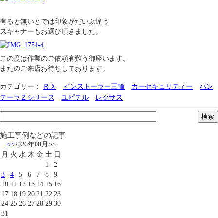
有ると無いとでは印象がだいぶ違う
スキャナーもお選び頂きました。
この度は作業のご依頼有難う御座います。
またのご来店お待ちしております。
カテゴリー：
ＲＸ
インストーラー三輪
カーセキュリティー
パン
テーラＺシリーズ
ユピテル
レクサス
施工事例などの記事
<<
2026年08月
>>
月
火
水
木
金
土
日
1
2
3
4
5
6
7
8
9
10
11
12
13
14
15
16
17
18
19
20
21
22
23
24
25
26
27
28
29
30
31