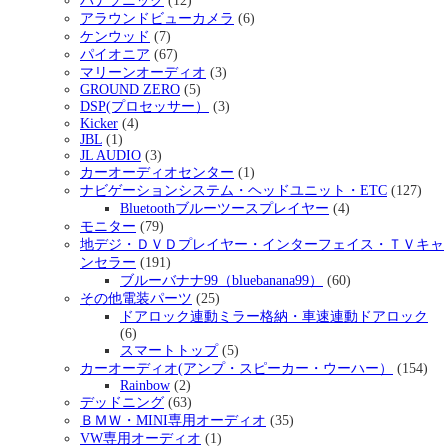
パナソニック
(12)
アラウンドビューカメラ
(6)
ケンウッド
(7)
パイオニア
(67)
マリーンオーディオ
(3)
GROUND ZERO
(5)
DSP(プロセッサー）
(3)
Kicker
(4)
JBL
(1)
JL AUDIO
(3)
カーオーディオセンター
(1)
ナビゲーションシステム・ヘッドユニット・ETC
(127)
Bluetoothブルーツースプレイヤー
(4)
モニター
(79)
地デジ・ＤＶＤプレイヤー・インターフェイス・ＴＶキャ
ンセラー
(191)
ブルーバナナ99（bluebanana99）
(60)
その他電装パーツ
(25)
ドアロック連動ミラー格納・車速連動ドアロック
(6)
スマートトップ
(5)
カーオーディオ(アンプ・スピーカー・ウーハー）
(154)
Rainbow
(2)
デッドニング
(63)
ＢＭＷ・MINI専用オーディオ
(35)
VW専用オーディオ
(1)