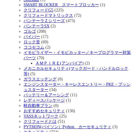
SMART BLOCKER スマートブロッカー
(1)
クリフォードG5
(225)
クリフォードマトリックス
(72)
パンテーラＺシリーズ
(473)
パンテーラSX
(2)
ゴルゴ
(208)
バイパー
(17)
ロック音
(69)
ココセコム
(2)
イモビライザー・イモビカッター／キープログラマー対策
パーツ
(70)
ＡＭＰＩＲＥ(アンパイア)
(2)
メカニカルセキュリティ(マックガード・ハンドルロック
等)
(5)
ガラスエッチング
(0)
エンジンスターター・キーレスエントリー・PKE・プッシ
ュスターター
(34)
バッテリー＆アーシング
(11)
レディースパッケージ
(1)
軽自動車プラン
(0)
おすすめセキュリティ
(136)
VASSネットワーク
(25)
クリフォードとは
(51)
PYTHON(パイソン）Python カーセキュリティ
(3)