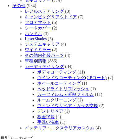
セキュリティ
(774)
その他
(954)
レアルステアリング
(3)
キャンピング＆アウトドア
(7)
フロアマット
(5)
シートカバー
(2)
ハンドル
(3)
LaserShades
(3)
システムキャリア
(4)
ワイドミラー
(2)
その他内外装パーツ
(4)
車種別情報
(886)
カーディテイリング
(34)
ボディコーティング
(11)
ウインドウコーティング(GPコート)
(7)
ホイールコーティング
(1)
ヘッドライトリフレッシュ
(1)
カーフィルム・断熱フィルム
(11)
ルームクリーニング
(1)
ウィンドウリペア・ガラス交換
(2)
デントリペア
(1)
板金塗装
(2)
手洗い洗車
(1)
インテリア・エクステリアカスタム
(4)
月別アーカイブ