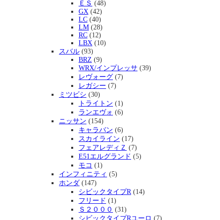
ＥＳ
(48)
GX
(42)
LC
(40)
LM
(28)
RC
(12)
LBX
(10)
スバル
(93)
BRZ
(9)
WRX/インプレッサ
(39)
レヴォーグ
(7)
レガシー
(7)
ミツビシ
(30)
トライトン
(1)
ランエヴォ
(6)
ニッサン
(154)
キャラバン
(6)
スカイライン
(17)
フェアレディＺ
(7)
E51エルグランド
(5)
モコ
(1)
インフィニティ
(5)
ホンダ
(147)
シビックタイプR
(14)
フリード
(1)
Ｓ２０００
(31)
シビックタイプRユーロ
(7)