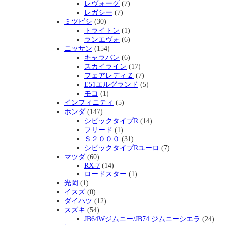
レヴォーグ
(7)
レガシー
(7)
ミツビシ
(30)
トライトン
(1)
ランエヴォ
(6)
ニッサン
(154)
キャラバン
(6)
スカイライン
(17)
フェアレディＺ
(7)
E51エルグランド
(5)
モコ
(1)
インフィニティ
(5)
ホンダ
(147)
シビックタイプR
(14)
フリード
(1)
Ｓ２０００
(31)
シビックタイプRユーロ
(7)
マツダ
(60)
RX-7
(14)
ロードスター
(1)
光岡
(1)
イスズ
(0)
ダイハツ
(12)
スズキ
(54)
JB64Wジムニー/JB74 ジムニーシエラ
(24)