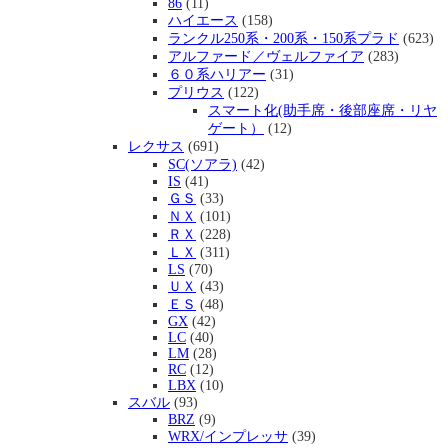
86
(11)
ハイエース
(158)
ランクル250系・200系・150系プラド
(623)
アルファード／ヴェルファイア
(283)
６０系ハリアー
(31)
プリウス
(122)
スマート化(助手席・後部座席・リヤ
ゲート）
(12)
レクサス
(691)
SC(ソアラ)
(42)
IS
(41)
ＧＳ
(33)
ＮＸ
(101)
ＲＸ
(228)
ＬＸ
(311)
LS
(70)
ＵＸ
(43)
ＥＳ
(48)
GX
(42)
LC
(40)
LM
(28)
RC
(12)
LBX
(10)
スバル
(93)
BRZ
(9)
WRX/インプレッサ
(39)