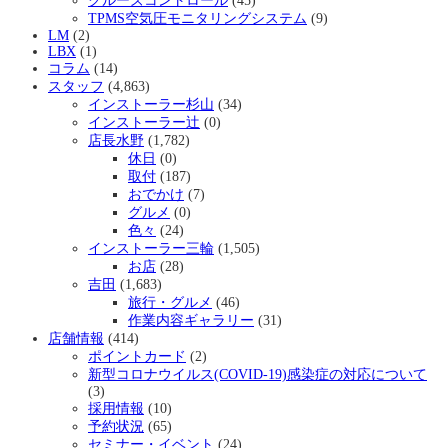
クルーズコントロール
(45)
TPMS空気圧モニタリングシステム
(9)
LM
(2)
LBX
(1)
コラム
(14)
スタッフ
(4,863)
インストーラー杉山
(34)
インストーラー辻
(0)
店長水野
(1,782)
休日
(0)
取付
(187)
おでかけ
(7)
グルメ
(0)
色々
(24)
インストーラー三輪
(1,505)
お店
(28)
吉田
(1,683)
旅行・グルメ
(46)
作業内容ギャラリー
(31)
店舗情報
(414)
ポイントカード
(2)
新型コロナウイルス(COVID-19)感染症の対応について
(3)
採用情報
(10)
予約状況
(65)
セミナー・イベント
(24)