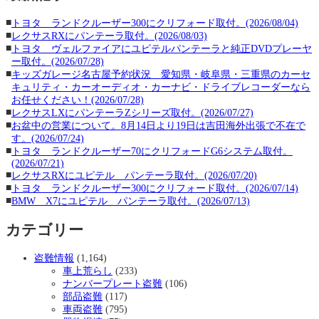
■
トヨタ ランドクルーザー300にクリフォード取付。(2026/08/04)
■
レクサスRXにパンテーラ取付。(2026/08/03)
■
トヨタ ヴェルファイアにユピテルパンテーラと純正DVDプレーヤ
ー取付。(2026/07/28)
■
キッズガレージ名古屋予約状況 愛知県・岐阜県・三重県のカーセ
キュリティ・カーオーディオ・カーナビ・ドライブレコーダーなら
お任せください！(2026/07/28)
■
レクサスLXにパンテーラZシリーズ取付。(2026/07/27)
■
お盆中の営業について。8月14日より19日は吉田海外出張で不在で
す。(2026/07/24)
■
トヨタ ランドクルーザー70にクリフォードG6システム取付。
(2026/07/21)
■
レクサスRXにユピテル パンテーラ取付。(2026/07/20)
■
トヨタ ランドクルーザー300にクリフォード取付。(2026/07/14)
■
BMW X7にユピテル パンテーラ取付。(2026/07/13)
カテゴリー
盗難情報
(1,164)
車上荒らし
(233)
ナンバープレート盗難
(106)
部品盗難
(117)
車両盗難
(795)