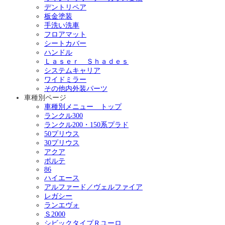
デントリペア
板金塗装
手洗い洗車
フロアマット
シートカバー
ハンドル
Ｌａｓｅｒ Ｓｈａｄｅｓ
システムキャリア
ワイドミラー
その他内外装パーツ
車種別ページ
車種別メニュー トップ
ランクル300
ランクル200・150系プラド
50プリウス
30プリウス
アクア
ポルテ
86
ハイエース
アルファード／ヴェルファイア
レガシー
ランエヴォ
Ｓ2000
シビックタイプＲユーロ