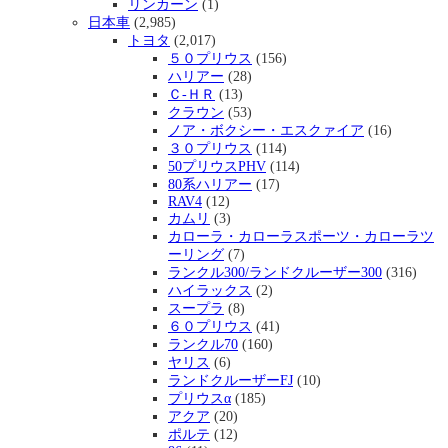
リンカーン
(1)
日本車
(2,985)
トヨタ
(2,017)
５０プリウス
(156)
ハリアー
(28)
Ｃ-ＨＲ
(13)
クラウン
(53)
ノア・ボクシー・エスクァイア
(16)
３０プリウス
(114)
50プリウスPHV
(114)
80系ハリアー
(17)
RAV4
(12)
カムリ
(3)
カローラ・カローラスポーツ・カローラツ
ーリング
(7)
ランクル300/ランドクルーザー300
(316)
ハイラックス
(2)
スープラ
(8)
６０プリウス
(41)
ランクル70
(160)
ヤリス
(6)
ランドクルーザーFJ
(10)
プリウスα
(185)
アクア
(20)
ポルテ
(12)