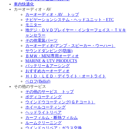
車内快適化
カーオーディオ・AV
カーオーディオ・AV トップ
ナビゲーションシステム・ヘッドユニット・ETC
モニター
地デジ・ＤＶＤプレイヤー・インターフェイス・ＴＶキ
ャンセラー
その他電装パーツ
カーオーディオ(アンプ・スピーカー・ウーハー）
サウンドダンピング(防振)
ＢＭＷ・MINI専用オーディオ
MARINE & UTV PRODUCTS
バッテリー＆アーシング
おすすめカーオーディオ
ＨＩＤ・ＬＥＤ・デイライト・オートライト
ベロフ(Bellof)
その他のサービス
その他のサービス トップ
ボディコーティング
ウインドウコーティング(ＧＰコート）
ホイールコーティング
ヘッドライトリペア
カーフィルム・断熱フィルム
ルームクリーニング
ウインドゥリペア・ガラス交換