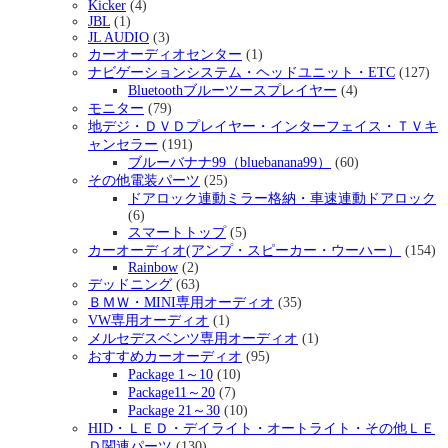
Kicker
(4)
JBL
(1)
JL AUDIO
(3)
カーオーディオセンター
(1)
ナビゲーションシステム・ヘッドユニット・ETC
(127)
Bluetoothブルーツースプレイヤー
(4)
モニター
(79)
地デジ・ＤＶＤプレイヤー・インターフェイス・ＴＶキ
ャンセラー
(191)
ブルーバナナ99（bluebanana99）
(60)
その他電装パーツ
(25)
ドアロック連動ミラー格納・車速連動ドアロック
(6)
スマートトップ
(5)
カーオーディオ(アンプ・スピーカー・ウーハー）
(154)
Rainbow
(2)
デッドニング
(63)
ＢＭＷ・MINI専用オーディオ
(35)
VW専用オーディオ
(1)
メルセデスベンツ専用オーディオ
(1)
おすすめカーオーディオ
(95)
Package 1～10
(10)
Package11～20
(7)
Package 21～30
(10)
HID・ＬＥＤ・デイライト・オートライト・その他ＬＥ
Ｄ関連パーツ
(130)