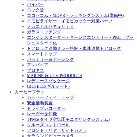
バイパー
ロック音
ココセコム・MDVRトラッキングシステム(準備中)
イモビライザー・イモビカッター対策パーツ
メカニカルセキュリティ
ガラスエッチング
エンジンスターター・キーレスエントリー・PKE・プッ
シュスタート化
ドアロック連動ミラー格納・車速連動ドアロック
スマートトップ
バッテリー＆アーシング
アンパイア
ブロキス
MARINE & UTV PRODUCTS
レディースパッケージ
GILSEED(ギルシード)
カーセーフティ
カーセーフティ トップ
安全補助装置
ドライブレコーダー
レーダー探知機
TPMS(タイヤ空気圧モニタリングシステム)
クルーズコントロール
フロント・リヤ・サイドカメラ
サラウンドビューカメラ