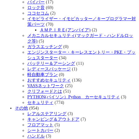
バイパー
(17)
ロック音
(69)
ココセコム
(2)
イモビライザー・イモビカッター／キープログラマー対
策パーツ
(70)
ＡＭＰＩＲＥ(アンパイア)
(2)
メカニカルセキュリティ(マックガード・ハンドルロッ
ク等)
(5)
ガラスエッチング
(0)
エンジンスターター・キーレスエントリー・PKE・プッ
シュスターター
(34)
バッテリー＆アーシング
(11)
レディースパッケージ
(1)
軽自動車プラン
(0)
おすすめセキュリティ
(136)
VASSネットワーク
(25)
クリフォードとは
(51)
PYTHON(パイソン）Python カーセキュリティ
(3)
セキュリティ
(774)
その他
(954)
レアルステアリング
(3)
キャンピング＆アウトドア
(7)
フロアマット
(5)
シートカバー
(2)
ハンドル
(3)