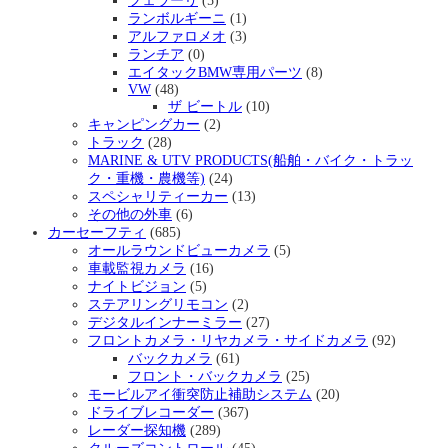
フェラーリ
(5)
ランボルギーニ
(1)
アルファロメオ
(3)
ランチア
(0)
エイタックBMW専用パーツ
(8)
VW
(48)
ザ ビートル
(10)
キャンピングカー
(2)
トラック
(28)
MARINE & UTV PRODUCTS(船舶・バイク・トラッ
ク・重機・農機等)
(24)
スペシャリティーカー
(13)
その他の外車
(6)
カーセーフティ
(685)
オールラウンドビューカメラ
(5)
車載監視カメラ
(16)
ナイトビジョン
(5)
ステアリングリモコン
(2)
デジタルインナーミラー
(27)
フロントカメラ・リヤカメラ・サイドカメラ
(92)
バックカメラ
(61)
フロント・バックカメラ
(25)
モービルアイ衝突防止補助システム
(20)
ドライブレコーダー
(367)
レーダー探知機
(289)