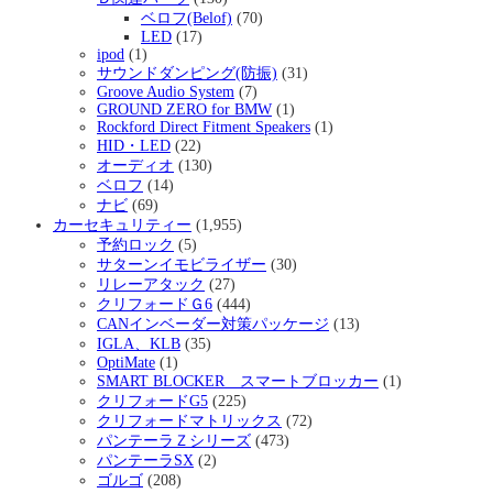
ベロフ(Belof)
(70)
LED
(17)
ipod
(1)
サウンドダンピング(防振)
(31)
Groove Audio System
(7)
GROUND ZERO for BMW
(1)
Rockford Direct Fitment Speakers
(1)
HID・LED
(22)
オーディオ
(130)
ベロフ
(14)
ナビ
(69)
カーセキュリティー
(1,955)
予約ロック
(5)
サターンイモビライザー
(30)
リレーアタック
(27)
クリフォードＧ6
(444)
CANインベーダー対策パッケージ
(13)
IGLA、KLB
(35)
OptiMate
(1)
SMART BLOCKER スマートブロッカー
(1)
クリフォードG5
(225)
クリフォードマトリックス
(72)
パンテーラＺシリーズ
(473)
パンテーラSX
(2)
ゴルゴ
(208)