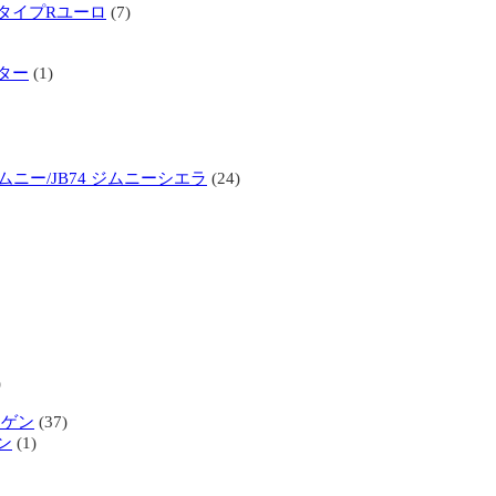
タイプRユーロ
(7)
ター
(1)
ジムニー/JB74 ジムニーシエラ
(24)
)
ーゲン
(37)
ン
(1)