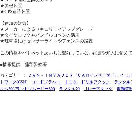
★警報装置
★GPS追跡装置
【追加の対策】
★メーカーによるセキュリティアップグレード
★タイヤロックやハンドルロックの活用
★駐車場にはセンサーライトやフェンスの設置
この情報をパトネットあいちに登録していない家族や知人に伝え
■情報提供 蒲郡警察署
カテゴリー：
ＣＡＮ－ＩＮＶＡＤＥＲ（ＣＡＮインベーダー)
イモ
トワーク(CSN)
コードグラバー
トヨタ
ドリルアタック
ランクル2
クル300/ランドクルーザー300
ランクル70
リレーアタック
盗難情