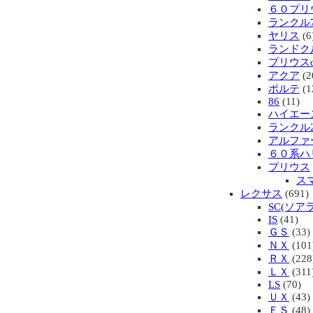
６０プリ
ランクル7
ヤリス
(6
ランドク
プリウス
アクア
(2
ポルテ
(1
86
(11)
ハイエー
ランクル2
アルファ
６０系ハ
プリウス
ス
レクサス
(691)
SC(ソアラ
IS
(41)
ＧＳ
(33)
ＮＸ
(101
ＲＸ
(228
ＬＸ
(311
LS
(70)
ＵＸ
(43)
ＥＳ
(48)