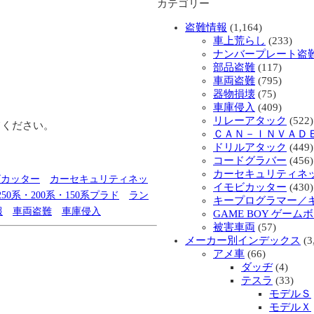
カテゴリー
盗難情報
(1,164)
車上荒らし
(233)
ナンバープレート盗
部品盗難
(117)
車両盗難
(795)
器物損壊
(75)
車庫侵入
(409)
リレーアタック
(522)
てください。
ＣＡＮ－ＩＮＶＡＤ
ドリルアタック
(449)
コードグラバー
(456)
カーセキュリティネッ
ビカッター
カーセキュリティネッ
イモビカッター
(430)
50系・200系・150系プラド
ラン
キープログラマー／
報
車両盗難
車庫侵入
GAME BOY ゲーム
被害車両
(57)
メーカー別インデックス
(3
アメ車
(66)
ダッヂ
(4)
テスラ
(33)
モデルＳ
モデルＸ