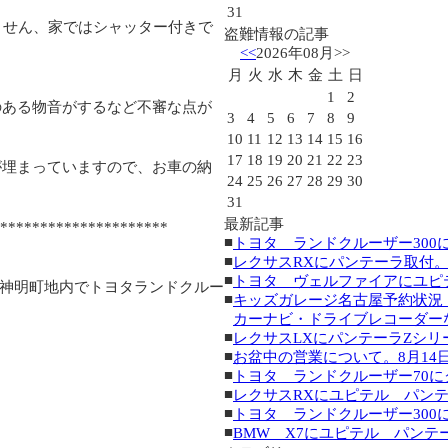
31
ません、家ではシャッター付きで
盗難情報の記事
<<
2026年08月
>>
月
火
水
木
金
土
日
1
2
のある物音がするなど不審な点が
3
4
5
6
7
8
9
10
11
12
13
14
15
16
17
18
19
20
21
22
23
が埋まっていますので、お車の納
24
25
26
27
28
29
30
31
最新記事
*********************
■
トヨタ ランドクルーザー300にクリ
■
レクサスRXにパンテーラ取付。(202
■
トヨタ ヴェルファイアにユピテル
郡市神明町地内でトヨタランドクルー
■
キッズガレージ名古屋予約状況
カーナビ・ドライブレコーダーならお
■
レクサスLXにパンテーラZシリーズ取
■
お盆中の営業について。8月14日よ
■
トヨタ ランドクルーザー70にクリ
■
レクサスRXにユピテル パンテーラ取
■
トヨタ ランドクルーザー300にクリ
■
BMW X7にユピテル パンテーラ取