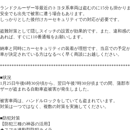
ランドクルーザー等最近のトヨタ系車両は盗むのに15分も掛かり
安全でも出先で被害に遭う場合もあります。
しっかりとした後付けカーセキュリティでの対応が必要です。
盗難対策として隠しスイッチの設置が効果的です。また、違和感
あれば、すぐに110番通報をお願いします。
納車と同時にカーセキュリティの装着が理想です、当店での予定
車が決定されている方はなるべく早く商談にお越しください。
********************************************************
■状況
1月25日午後6時30分頃から、翌日午後7時30分頃までの間、蒲
ザーが盗まれる自動車盗被害が発生しました。
被害車両は、ハンドルロックをしていても盗まれています。
対策は一つではなく、複数の対策を実施してください。
■防犯対策
【防犯三種の神器の活用】
★スマホ連動型防犯カメラ