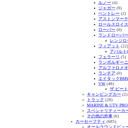
ルノー
(4)
ジャガー
(9)
ベントレー
(2)
アストンマー
ロールスロイ
ローバー
(0)
ランドローバ
レンジロ
フィアット
(22
アバルト
フェラーリ
(5)
ランボルギー
アルファロメ
ランチア
(0)
エイタックBM
VW
(48)
ザ ビー
キャンピングカー
(2)
トラック
(28)
MARINE & UTV
スペシャリティーカ
その他の外車
(6)
カーセーフティ
(685)
オールラウンドビュ