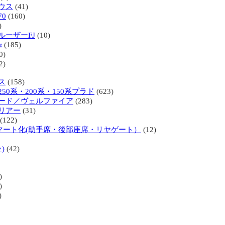
ウス
(41)
0
(160)
)
ルーザーFJ
(10)
α
(185)
0)
2)
ス
(158)
50系・200系・150系プラド
(623)
ード／ヴェルファイア
(283)
リアー
(31)
(122)
マート化(助手席・後部座席・リヤゲート）
(12)
)
(42)
)
)
)