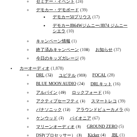
セミナー・イベント
(24)
デモカー・デモボード
(39)
デモカー50プリウス
(17)
デモカーJB64Wジムニー/JB74 ジムニー
シエラ
(10)
キャンペーン情報
(1)
終了済みキャンペーン
(108)
お知らせ
(37)
今日のキッズガレージ
(9)
カーオーディオ
(1,878)
DRL
(32)
FOCAL
(28)
ユピテル
(983)
BLUE MOON AUDIO
(24)
DRLキット
(16)
アルパイン
(49)
ロックフォード
(16)
アクティブセーフティ
(1)
スマートレコ
(39)
パナソニック
(12)
アラウンドビューカメラ
(6)
ケンウッド
(7)
パイオニア
(67)
GROUND ZERO
(5)
マリーンオーディオ
(3)
Kicker
(4)
JBL
(1)
DSP(プロセッサー）
(3)