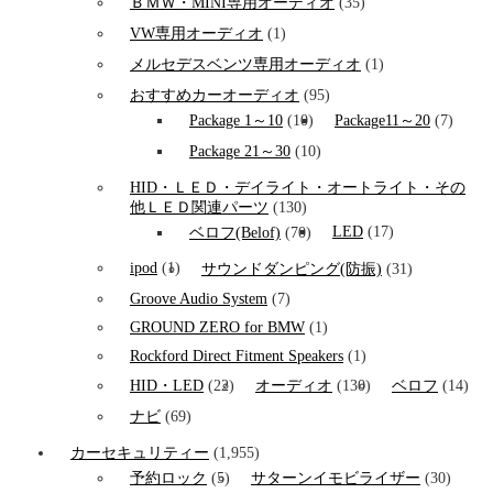
ＢＭＷ・MINI専用オーディオ
(35)
VW専用オーディオ
(1)
メルセデスベンツ専用オーディオ
(1)
おすすめカーオーディオ
(95)
Package 1～10
(10)
Package11～20
(7)
Package 21～30
(10)
HID・ＬＥＤ・デイライト・オートライト・その
他ＬＥＤ関連パーツ
(130)
LED
(17)
ベロフ(Belof)
(70)
ipod
(1)
サウンドダンピング(防振)
(31)
Groove Audio System
(7)
GROUND ZERO for BMW
(1)
Rockford Direct Fitment Speakers
(1)
HID・LED
(22)
オーディオ
(130)
ベロフ
(14)
ナビ
(69)
カーセキュリティー
(1,955)
予約ロック
(5)
サターンイモビライザー
(30)