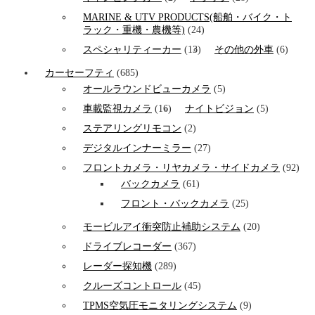
MARINE & UTV PRODUCTS(船舶・バイク・ト
ラック・重機・農機等)
(24)
スペシャリティーカー
(13)
その他の外車
(6)
カーセーフティ
(685)
オールラウンドビューカメラ
(5)
車載監視カメラ
(16)
ナイトビジョン
(5)
ステアリングリモコン
(2)
デジタルインナーミラー
(27)
フロントカメラ・リヤカメラ・サイドカメラ
(92)
バックカメラ
(61)
フロント・バックカメラ
(25)
モービルアイ衝突防止補助システム
(20)
ドライブレコーダー
(367)
レーダー探知機
(289)
クルーズコントロール
(45)
TPMS空気圧モニタリングシステム
(9)