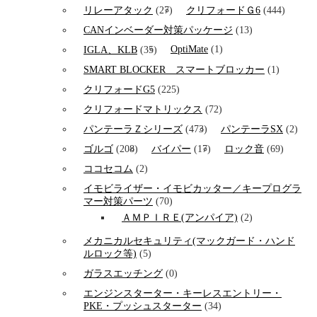
リレーアタック
(27)
クリフォードＧ6
(444)
CANインベーダー対策パッケージ
(13)
OptiMate
(1)
IGLA、KLB
(35)
SMART BLOCKER スマートブロッカー
(1)
クリフォードG5
(225)
クリフォードマトリックス
(72)
パンテーラＺシリーズ
(473)
パンテーラSX
(2)
ゴルゴ
(208)
バイパー
(17)
ロック音
(69)
ココセコム
(2)
イモビライザー・イモビカッター／キープログラ
マー対策パーツ
(70)
ＡＭＰＩＲＥ(アンパイア)
(2)
メカニカルセキュリティ(マックガード・ハンド
ルロック等)
(5)
ガラスエッチング
(0)
エンジンスターター・キーレスエントリー・
PKE・プッシュスターター
(34)