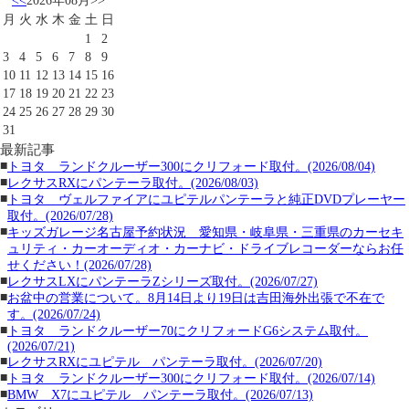
<<
2026年08月
>>
月
火
水
木
金
土
日
1
2
3
4
5
6
7
8
9
10
11
12
13
14
15
16
17
18
19
20
21
22
23
24
25
26
27
28
29
30
31
最新記事
■
トヨタ ランドクルーザー300にクリフォード取付。(2026/08/04)
■
レクサスRXにパンテーラ取付。(2026/08/03)
■
トヨタ ヴェルファイアにユピテルパンテーラと純正DVDプレーヤー
取付。(2026/07/28)
■
キッズガレージ名古屋予約状況 愛知県・岐阜県・三重県のカーセキ
ュリティ・カーオーディオ・カーナビ・ドライブレコーダーならお任
せください！(2026/07/28)
■
レクサスLXにパンテーラZシリーズ取付。(2026/07/27)
■
お盆中の営業について。8月14日より19日は吉田海外出張で不在で
す。(2026/07/24)
■
トヨタ ランドクルーザー70にクリフォードG6システム取付。
(2026/07/21)
■
レクサスRXにユピテル パンテーラ取付。(2026/07/20)
■
トヨタ ランドクルーザー300にクリフォード取付。(2026/07/14)
■
BMW X7にユピテル パンテーラ取付。(2026/07/13)