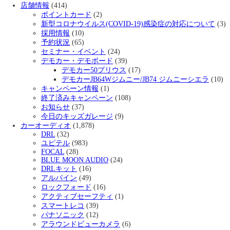
店舗情報
(414)
ポイントカード
(2)
新型コロナウイルス(COVID-19)感染症の対応について
(3)
採用情報
(10)
予約状況
(65)
セミナー・イベント
(24)
デモカー・デモボード
(39)
デモカー50プリウス
(17)
デモカーJB64Wジムニー/JB74 ジムニーシエラ
(10)
キャンペーン情報
(1)
終了済みキャンペーン
(108)
お知らせ
(37)
今日のキッズガレージ
(9)
カーオーディオ
(1,878)
DRL
(32)
ユピテル
(983)
FOCAL
(28)
BLUE MOON AUDIO
(24)
DRLキット
(16)
アルパイン
(49)
ロックフォード
(16)
アクティブセーフティ
(1)
スマートレコ
(39)
パナソニック
(12)
アラウンドビューカメラ
(6)