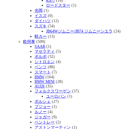
RX-7
(14)
ロードスター
(1)
光岡
(1)
イスズ
(0)
ダイハツ
(12)
スズキ
(54)
JB64Wジムニー/JB74 ジムニーシエラ
(24)
軽カー
(13)
欧州車
(509)
SAAB
(1)
マセラティ
(5)
ボルボ
(32)
シトロエン
(4)
ベンツ
(88)
スマート
(7)
BMW
(164)
BMW MINI
(28)
AUDI
(35)
フォルクスワーゲン
(37)
ユーロバン
(1)
ポルシェ
(27)
プジョー
(1)
ルノー
(4)
ジャガー
(9)
ベントレー
(2)
アストンマーティン
(1)