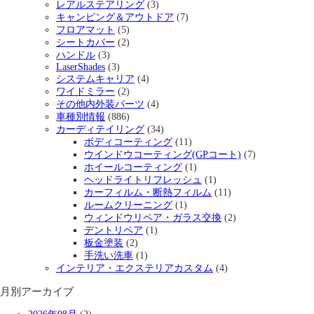
レアルステアリング
(3)
キャンピング＆アウトドア
(7)
フロアマット
(5)
シートカバー
(2)
ハンドル
(3)
LaserShades
(3)
システムキャリア
(4)
ワイドミラー
(2)
その他内外装パーツ
(4)
車種別情報
(886)
カーディテイリング
(34)
ボディコーティング
(11)
ウインドウコーティング(GPコート)
(7)
ホイールコーティング
(1)
ヘッドライトリフレッシュ
(1)
カーフィルム・断熱フィルム
(11)
ルームクリーニング
(1)
ウィンドウリペア・ガラス交換
(2)
デントリペア
(1)
板金塗装
(2)
手洗い洗車
(1)
インテリア・エクステリアカスタム
(4)
月別アーカイブ