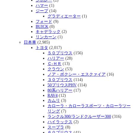
シボレー
(2)
ハマー
(1)
ジープ
(14)
グラディエーター
(1)
フォード
(9)
BUICK
(0)
キャデラック
(2)
リンカーン
(1)
日本車
(2,985)
トヨタ
(2,017)
５０プリウス
(156)
ハリアー
(28)
Ｃ-ＨＲ
(13)
クラウン
(53)
ノア・ボクシー・エスクァイア
(16)
３０プリウス
(114)
50プリウスPHV
(114)
80系ハリアー
(17)
RAV4
(12)
カムリ
(3)
カローラ・カローラスポーツ・カローラツー
リング
(7)
ランクル300/ランドクルーザー300
(316)
ハイラックス
(2)
スープラ
(8)
６０プリウス
(41)