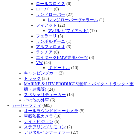
ロールスロイス
(0)
ローバー
(0)
ランドローバー
(27)
レンジローバーヴェラール
(1)
フィアット
(22)
アバルト(フィアット)
(17)
フェラーリ
(5)
ランボルギーニ
(1)
アルファロメオ
(3)
ランチア
(0)
エイタックBMW専用パーツ
(8)
VW
(48)
ザ ビートル
(10)
キャンピングカー
(2)
トラック
(28)
MARINE & UTV PRODUCTS(船舶・バイク・トラック・重
機・農機等)
(24)
スペシャリティーカー
(13)
その他の外車
(6)
カーセーフティ
(685)
オールラウンドビューカメラ
(5)
車載監視カメラ
(16)
ナイトビジョン
(5)
ステアリングリモコン
(2)
デジタルインナーミラー
(27)