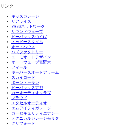
リンク
キッズガレージ
リアライズ
VASSネットワーク
サウンドウェーブ
ビーパックスつくば
トゥビースタイル
オートハウス
バズファクトリー
ユーモオートデザイン
オートウェーブ宮野木
フィール
キーパーズオートアラーム
スカイロード
ボーントゥラン
ビーパックス京都
カーオーディオクラブ
プラウド
エクセルオーディオ
エムアイティガレージ
カーセキュリティエナジー
テクニカルガレージモリタ
クリフォード