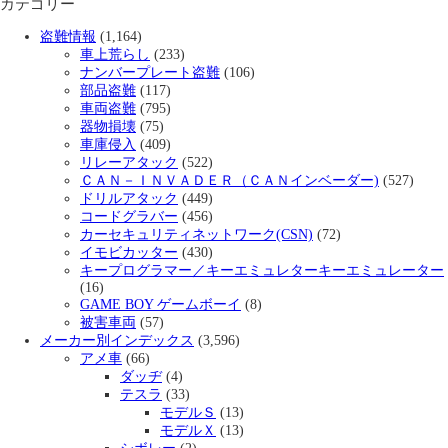
カテゴリー
盗難情報
(1,164)
車上荒らし
(233)
ナンバープレート盗難
(106)
部品盗難
(117)
車両盗難
(795)
器物損壊
(75)
車庫侵入
(409)
リレーアタック
(522)
ＣＡＮ－ＩＮＶＡＤＥＲ（ＣＡＮインベーダー)
(527)
ドリルアタック
(449)
コードグラバー
(456)
カーセキュリティネットワーク(CSN)
(72)
イモビカッター
(430)
キープログラマー／キーエミュレターキーエミュレーター
(16)
GAME BOY ゲームボーイ
(8)
被害車両
(57)
メーカー別インデックス
(3,596)
アメ車
(66)
ダッヂ
(4)
テスラ
(33)
モデルＳ
(13)
モデルＸ
(13)