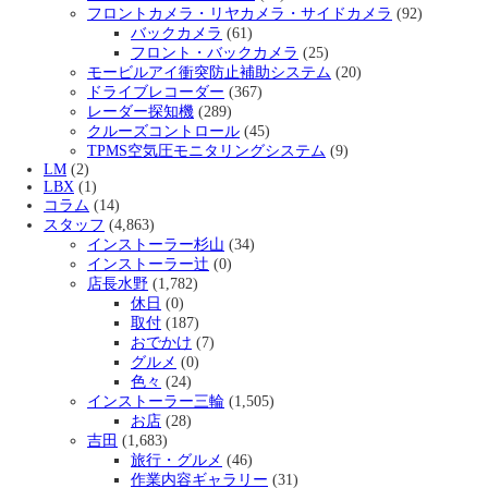
フロントカメラ・リヤカメラ・サイドカメラ
(92)
バックカメラ
(61)
フロント・バックカメラ
(25)
モービルアイ衝突防止補助システム
(20)
ドライブレコーダー
(367)
レーダー探知機
(289)
クルーズコントロール
(45)
TPMS空気圧モニタリングシステム
(9)
LM
(2)
LBX
(1)
コラム
(14)
スタッフ
(4,863)
インストーラー杉山
(34)
インストーラー辻
(0)
店長水野
(1,782)
休日
(0)
取付
(187)
おでかけ
(7)
グルメ
(0)
色々
(24)
インストーラー三輪
(1,505)
お店
(28)
吉田
(1,683)
旅行・グルメ
(46)
作業内容ギャラリー
(31)