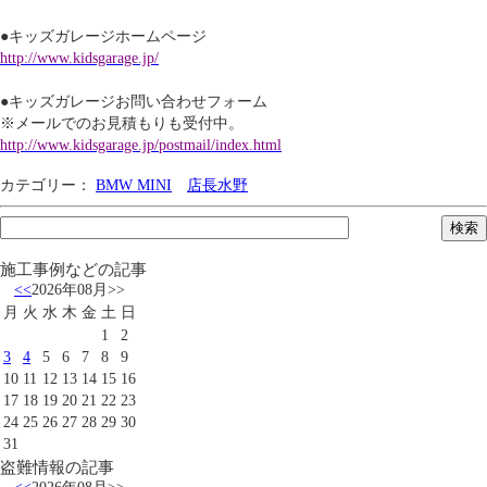
●キッズガレージホームページ
http://www.kidsgarage.jp/
●キッズガレージお問い合わせフォーム
※メールでのお見積もりも受付中。
http://www.kidsgarage.jp/postmail/index.html
カテゴリー：
BMW MINI
店長水野
施工事例などの記事
<<
2026年08月
>>
月
火
水
木
金
土
日
1
2
3
4
5
6
7
8
9
10
11
12
13
14
15
16
17
18
19
20
21
22
23
24
25
26
27
28
29
30
31
盗難情報の記事