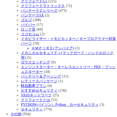
クリフォードG5
(225)
クリフォードマトリックス
(72)
パンテーラＺシリーズ
(473)
パンテーラSX
(2)
ゴルゴ
(208)
バイパー
(17)
ロック音
(69)
ココセコム
(2)
イモビライザー・イモビカッター／キープログラマー対策
パーツ
(70)
ＡＭＰＩＲＥ(アンパイア)
(2)
メカニカルセキュリティ(マックガード・ハンドルロック
等)
(5)
ガラスエッチング
(0)
エンジンスターター・キーレスエントリー・PKE・プッシ
ュスターター
(34)
バッテリー＆アーシング
(11)
レディースパッケージ
(1)
軽自動車プラン
(0)
おすすめセキュリティ
(136)
VASSネットワーク
(25)
クリフォードとは
(51)
PYTHON(パイソン）Python カーセキュリティ
(3)
セキュリティ
(774)
その他
(954)