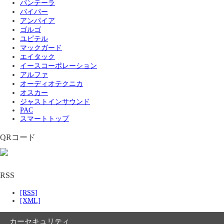
パンテーラ
バイパー
アンパイア
ゴルゴ
ユピテル
マックガード
エイタック
イースコーポレーション
アルファ
オーディオテクニカ
オスカー
ジャストインサウンド
PAC
スマートトップ
QRコード
RSS
[RSS]
[XML]
カーセキュリティ