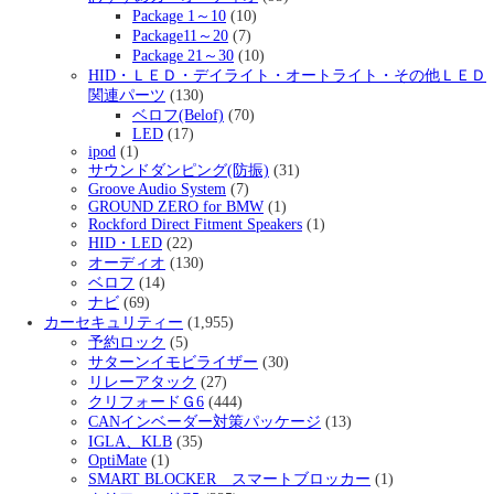
Package 1～10
(10)
Package11～20
(7)
Package 21～30
(10)
HID・ＬＥＤ・デイライト・オートライト・その他ＬＥＤ
関連パーツ
(130)
ベロフ(Belof)
(70)
LED
(17)
ipod
(1)
サウンドダンピング(防振)
(31)
Groove Audio System
(7)
GROUND ZERO for BMW
(1)
Rockford Direct Fitment Speakers
(1)
HID・LED
(22)
オーディオ
(130)
ベロフ
(14)
ナビ
(69)
カーセキュリティー
(1,955)
予約ロック
(5)
サターンイモビライザー
(30)
リレーアタック
(27)
クリフォードＧ6
(444)
CANインベーダー対策パッケージ
(13)
IGLA、KLB
(35)
OptiMate
(1)
SMART BLOCKER スマートブロッカー
(1)