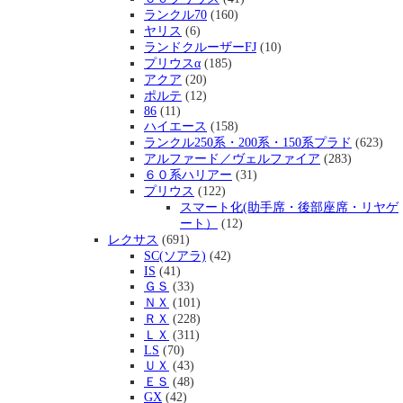
ランクル70
(160)
ヤリス
(6)
ランドクルーザーFJ
(10)
プリウスα
(185)
アクア
(20)
ポルテ
(12)
86
(11)
ハイエース
(158)
ランクル250系・200系・150系プラド
(623)
アルファード／ヴェルファイア
(283)
６０系ハリアー
(31)
プリウス
(122)
スマート化(助手席・後部座席・リヤゲ
ート）
(12)
レクサス
(691)
SC(ソアラ)
(42)
IS
(41)
ＧＳ
(33)
ＮＸ
(101)
ＲＸ
(228)
ＬＸ
(311)
LS
(70)
ＵＸ
(43)
ＥＳ
(48)
GX
(42)