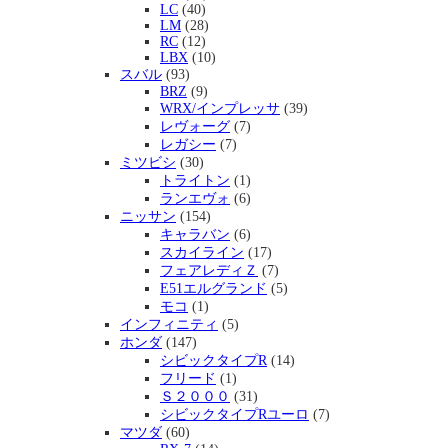
LC
(40)
LM
(28)
RC
(12)
LBX
(10)
スバル
(93)
BRZ
(9)
WRX/インプレッサ
(39)
レヴォーグ
(7)
レガシー
(7)
ミツビシ
(30)
トライトン
(1)
ランエヴォ
(6)
ニッサン
(154)
キャラバン
(6)
スカイライン
(17)
フェアレディＺ
(7)
E51エルグランド
(5)
モコ
(1)
インフィニティ
(5)
ホンダ
(147)
シビックタイプR
(14)
フリード
(1)
Ｓ２０００
(31)
シビックタイプRユーロ
(7)
マツダ
(60)