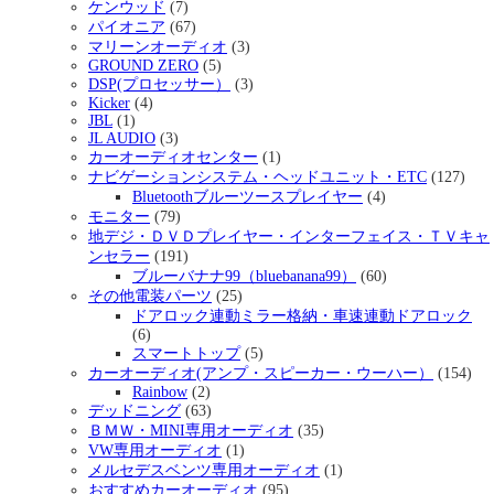
ケンウッド
(7)
パイオニア
(67)
マリーンオーディオ
(3)
GROUND ZERO
(5)
DSP(プロセッサー）
(3)
Kicker
(4)
JBL
(1)
JL AUDIO
(3)
カーオーディオセンター
(1)
ナビゲーションシステム・ヘッドユニット・ETC
(127)
Bluetoothブルーツースプレイヤー
(4)
モニター
(79)
地デジ・ＤＶＤプレイヤー・インターフェイス・ＴＶキャ
ンセラー
(191)
ブルーバナナ99（bluebanana99）
(60)
その他電装パーツ
(25)
ドアロック連動ミラー格納・車速連動ドアロック
(6)
スマートトップ
(5)
カーオーディオ(アンプ・スピーカー・ウーハー）
(154)
Rainbow
(2)
デッドニング
(63)
ＢＭＷ・MINI専用オーディオ
(35)
VW専用オーディオ
(1)
メルセデスベンツ専用オーディオ
(1)
おすすめカーオーディオ
(95)