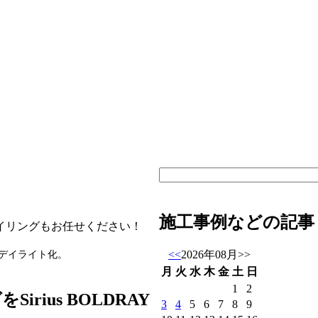
施工事例などの記事
イリングもお任せください！
<<
2026年08月
>>
AYでデイライト化。
月
火
水
木
金
土
日
1
2
irius BOLDRAY
3
4
5
6
7
8
9