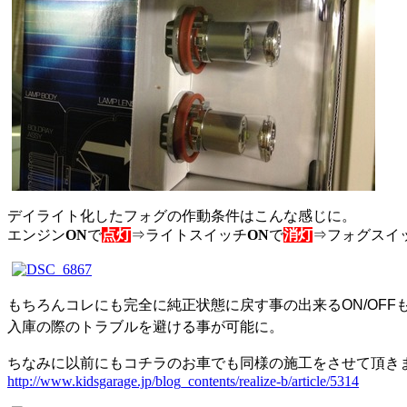
デイライト化したフォグの作動条件はこんな感じに。
エンジン
ON
で
点灯
⇒ライトスイッチ
ON
で
消灯
⇒フォグスイ
もちろんコレにも完全に純正状態に戻す事の出来るON/OFF
入庫の際のトラブルを避ける事が可能に。
ちなみに以前にもコチラのお車でも同様の施工をさせて頂き
http://www.kidsgarage.jp/blog_contents/realize-b/article/5314