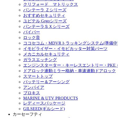
クリフォード マトリックス
パンテーラ Ｚシリーズ
おすすめセキュリティ
ユピテル Grgoシリーズ
パンテーラＳＸシリーズ
バイパー
ロック音
ココセコム・MDVRトラッキングシステム(準備中
イモビライザー・イモビカッター対策パーツ
メカニカルセキュリティ
ガラスエッチング
エンジンスターター・キーレスエントリー・PKE
ドアロック連動ミラー格納・車速連動ドアロック
スマートトップ
バッテリー＆アーシング
アンパイア
ブロキス
MARINE & UTV PRODUCTS
レディースパッケージ
GILSEED(ギルシード)
カーセーフティ