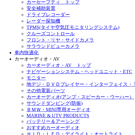
カーセーフティ トップ
安全補助装置
ドライブレコーダー
レーダー探知機
TPMS(タイヤ空気圧モニタリングシステム)
クルーズコントロール
フロント・リヤ・サイドカメラ
サラウンドビューカメラ
車内快適化
カーオーディオ・AV
カーオーディオ・AV トップ
ナビゲーションシステム・ヘッドユニット・ETC
モニター
地デジ・ＤＶＤプレイヤー・インターフェイス・
その他電装パーツ
カーオーディオ(アンプ・スピーカー・ウーハー）
サウンドダンピング(防振)
ＢＭＷ・MINI専用オーディオ
MARINE & UTV PRODUCTS
バッテリー＆アーシング
おすすめカーオーディオ
ＨＩＤ・ＬＥＤ・デイライト・オートライト