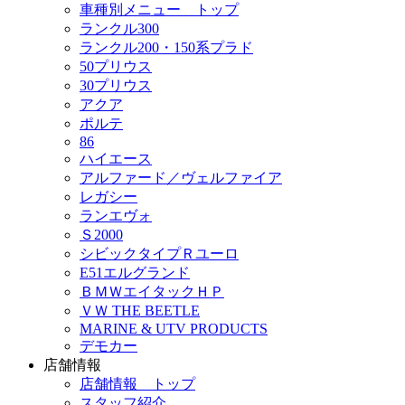
車種別メニュー トップ
ランクル300
ランクル200・150系プラド
50プリウス
30プリウス
アクア
ポルテ
86
ハイエース
アルファード／ヴェルファイア
レガシー
ランエヴォ
Ｓ2000
シビックタイプＲユーロ
E51エルグランド
ＢＭＷエイタックＨＰ
ＶＷ THE BEETLE
MARINE & UTV PRODUCTS
デモカー
店舗情報
店舗情報 トップ
スタッフ紹介