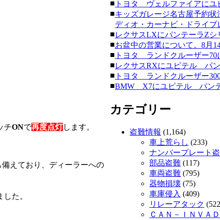
■
トヨタ ヴェルファイアにユピテ
■
キッズガレージ名古屋予約状
ディオ・カーナビ・ドライブレコー
■
レクサスLXにパンテーラZシリーズ
■
お盆中の営業について。8月14日
■
トヨタ ランドクルーザー70にク
■
レクサスRXにユピテル パンテーラ
■
トヨタ ランドクルーザー300にク
■
BMW X7にユピテル パンテーラ
カテゴリー
ッチ
ON
で
再度点灯
します。
盗難情報
(1,164)
車上荒らし
(233)
ナンバープレート盗
部品盗難
(117)
も備えており、ディーラーへの
車両盗難
(795)
器物損壊
(75)
車庫侵入
(409)
ました。
リレーアタック
(522
ＣＡＮ－ＩＮＶＡＤ