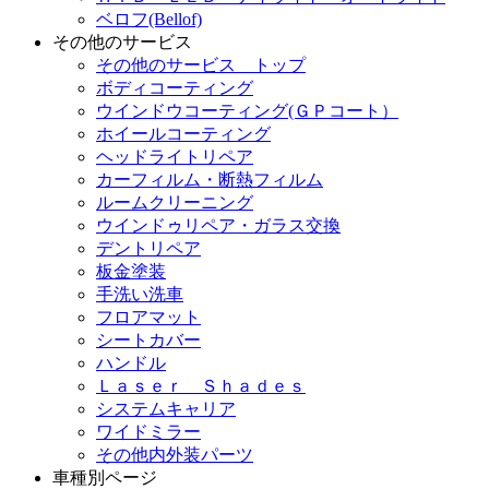
ベロフ(Bellof)
その他のサービス
その他のサービス トップ
ボディコーティング
ウインドウコーティング(ＧＰコート）
ホイールコーティング
ヘッドライトリペア
カーフィルム・断熱フィルム
ルームクリーニング
ウインドゥリペア・ガラス交換
デントリペア
板金塗装
手洗い洗車
フロアマット
シートカバー
ハンドル
Ｌａｓｅｒ Ｓｈａｄｅｓ
システムキャリア
ワイドミラー
その他内外装パーツ
車種別ページ