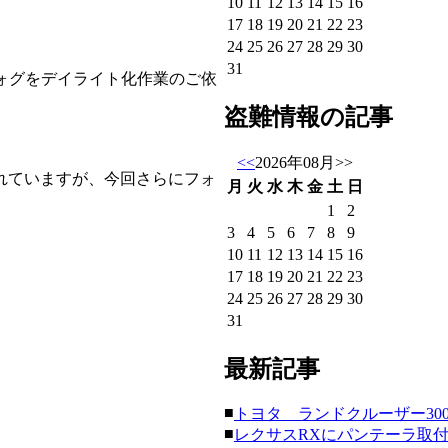
10
11
12
13
14
15
16
17
18
19
20
21
22
23
24
25
26
27
28
29
30
31
正フォグをデイライト化作業のご依
盗難情報の記事
<<
2026年08月
>>
れていますが、今回さらにフォ
月
火
水
木
金
土
日
1
2
3
4
5
6
7
8
9
10
11
12
13
14
15
16
17
18
19
20
21
22
23
24
25
26
27
28
29
30
31
最新記事
■
トヨタ ランドクルーザー300にク
■
レクサスRXにパンテーラ取付。(20