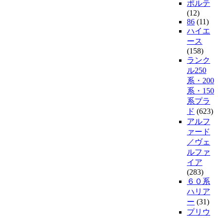
ポルテ
(12)
86
(11)
ハイエ
ース
(158)
ランク
ル250
系・200
系・150
系プラ
ド
(623)
アルフ
ァード
／ヴェ
ルファ
イア
(283)
６０系
ハリア
ー
(31)
プリウ