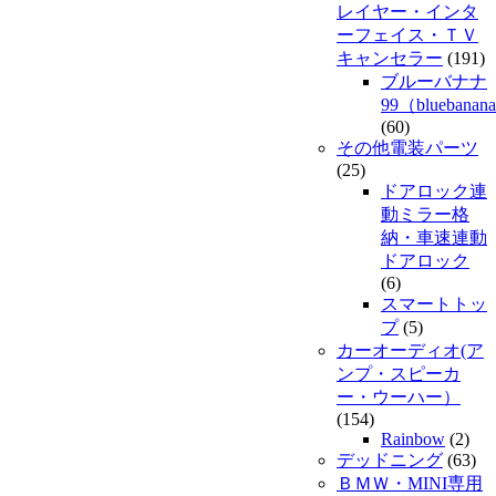
レイヤー・インタ
ーフェイス・ＴＶ
キャンセラー
(191)
ブルーバナナ
99（bluebanan
(60)
その他電装パーツ
(25)
ドアロック連
動ミラー格
納・車速連動
ドアロック
(6)
スマートトッ
プ
(5)
カーオーディオ(ア
ンプ・スピーカ
ー・ウーハー）
(154)
Rainbow
(2)
デッドニング
(63)
ＢＭＷ・MINI専用