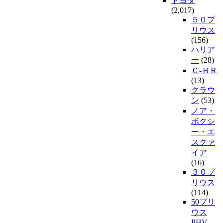
トヨタ
(2,017)
５０プ
リウス
(156)
ハリア
ー
(28)
Ｃ-ＨＲ
(13)
クラウ
ン
(53)
ノア・
ボクシ
ー・エ
スクァ
イア
(16)
３０プ
リウス
(114)
50プリ
ウス
PHV