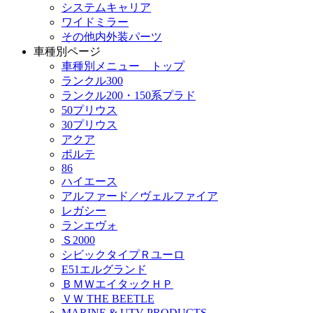
システムキャリア
ワイドミラー
その他内外装パーツ
車種別ページ
車種別メニュー トップ
ランクル300
ランクル200・150系プラド
50プリウス
30プリウス
アクア
ポルテ
86
ハイエース
アルファード／ヴェルファイア
レガシー
ランエヴォ
Ｓ2000
シビックタイプＲユーロ
E51エルグランド
ＢＭＷエイタックＨＰ
ＶＷ THE BEETLE
MARINE & UTV PRODUCTS