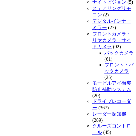
ナイトビジョン
(5)
ステアリングリモ
コン
(2)
デジタルインナー
ミラー
(27)
フロントカメラ・
リヤカメラ・サイ
ドカメラ
(92)
バックカメラ
(61)
フロント・バ
ックカメラ
(25)
モービルアイ衝突
防止補助システム
(20)
ドライブレコーダ
ー
(367)
レーダー探知機
(289)
クルーズコントロ
ール
(45)