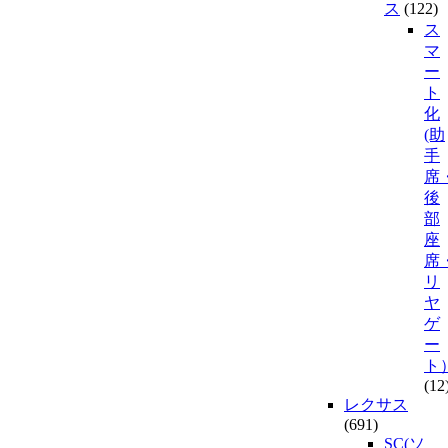
ス
(122)
ス
マ
ー
ト
化
(助
手
席
後
部
座
席
リ
ヤ
ゲ
ー
ト
(12
レクサス
(691)
SC(ソ