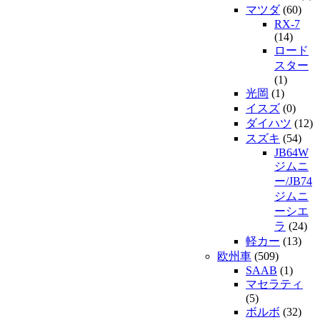
マツダ
(60)
RX-7
(14)
ロード
スター
(1)
光岡
(1)
イスズ
(0)
ダイハツ
(12)
スズキ
(54)
JB64W
ジムニ
ー/JB74
ジムニ
ーシエ
ラ
(24)
軽カー
(13)
欧州車
(509)
SAAB
(1)
マセラティ
(5)
ボルボ
(32)