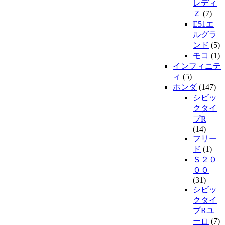
レディ
Ｚ
(7)
E51エ
ルグラ
ンド
(5)
モコ
(1)
インフィニテ
ィ
(5)
ホンダ
(147)
シビッ
クタイ
プR
(14)
フリー
ド
(1)
Ｓ２０
００
(31)
シビッ
クタイ
プRユ
ーロ
(7)