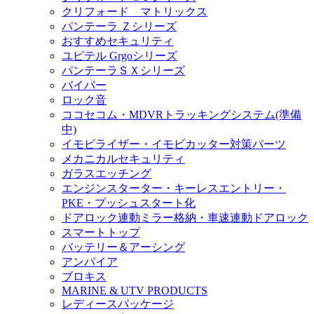
クリフォード マトリックス
パンテーラ Ｚシリーズ
おすすめセキュリティ
ユピテル Grgoシリーズ
パンテーラＳＸシリーズ
バイパー
ロック音
ココセコム・MDVRトラッキングシステム(準備
中)
イモビライザー・イモビカッター対策パーツ
メカニカルセキュリティ
ガラスエッチング
エンジンスターター・キーレスエントリー・
PKE・プッシュスタート化
ドアロック連動ミラー格納・車速連動ドアロック
スマートトップ
バッテリー＆アーシング
アンパイア
ブロキス
MARINE & UTV PRODUCTS
レディースパッケージ