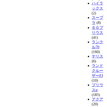
ハイラ
ックス
(2)
スープ
ラ
(8)
６０プ
リウス
(41)
ランク
ル70
(160)
ヤリス
(6)
ランド
クルー
ザーFJ
(10)
プリウ
スα
(185)
アクア
(20)