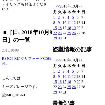
テイリングもお任せくださ
<<
2018年10月
>>
い！
月
火
水
木
金
土
日
1
2
3
4
5
6
7
8
9
10
11
12
13
14
15
16
17
18
19
20
21
■［日: 2018年10月8
22
23
24
25
26
27
28
29
30
31
日］の一覧
盗難情報の記事
2018/10/08
R34GT-RにクリフォードG5取
<<
2018年10月
>>
付。
月
火
水
木
金
土
日
1
2
3
4
5
6
7
8
9
10
11
12
13
14
こんにちは
15
16
17
18
19
20
21
キッズガレージです。
22
23
24
25
26
27
28
29
30
31
最新記事