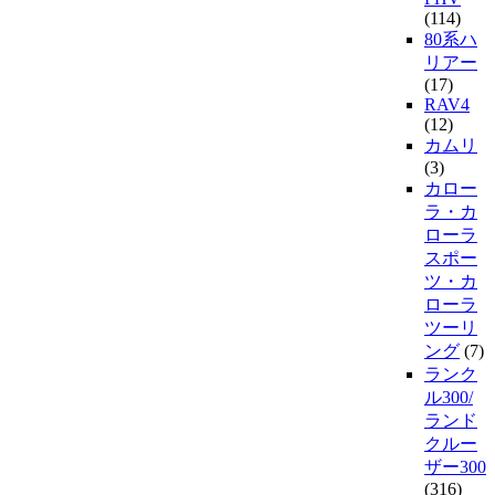
(114)
80系ハ
リアー
(17)
RAV4
(12)
カムリ
(3)
カロー
ラ・カ
ローラ
スポー
ツ・カ
ローラ
ツーリ
ング
(7)
ランク
ル300/
ランド
クルー
ザー300
(316)