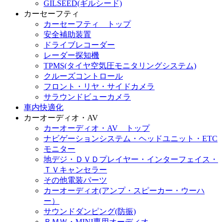
GILSEED(ギルシード)
カーセーフティ
カーセーフティ トップ
安全補助装置
ドライブレコーダー
レーダー探知機
TPMS(タイヤ空気圧モニタリングシステム)
クルーズコントロール
フロント・リヤ・サイドカメラ
サラウンドビューカメラ
車内快適化
カーオーディオ・AV
カーオーディオ・AV トップ
ナビゲーションシステム・ヘッドユニット・ETC
モニター
地デジ・ＤＶＤプレイヤー・インターフェイス・
ＴＶキャンセラー
その他電装パーツ
カーオーディオ(アンプ・スピーカー・ウーハ
ー）
サウンドダンピング(防振)
ＢＭＷ・MINI専用オーディオ