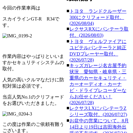
今回の作業車両は
■
トヨタ ランドクルーザー
300にクリフォード取付。
スカイラインGT-R R34で
(2026/08/04)
す。
■
レクサスRXにパンテーラ取
付。(2026/08/03)
■
トヨタ ヴェルファイアに
ユピテルパンテーラと純正
DVDプレーヤー取付。
作業内容はやっぱりといいま
(2026/07/28)
すかセキュリティシステムの
■
キッズガレージ名古屋予約
取付。
状況 愛知県・岐阜県・三
重県のカーセキュリティ・
人気の高いクルマなだけに防
カーオーディオ・カーナ
犯対策は必須です。
ビ・ドライブレコーダーな
らお任せください！
当店人気No.1のクリフォード
(2026/07/28)
をお選びいただきました。
■
レクサスLXにパンテーラZ
シリーズ取付。(2026/07/27)
■
お盆中の営業について。8月
この度は作業のご依頼有難う
14日より19日は吉田海外出
ございます。