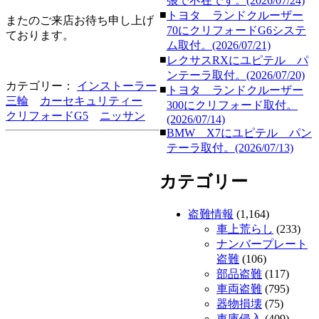
張で不在です。(2026/07/24)
■
トヨタ ランドクルーザー
またのご来店お待ち申し上げ
70にクリフォードG6システ
ております。
ム取付。(2026/07/21)
■
レクサスRXにユピテル パ
ンテーラ取付。(2026/07/20)
カテゴリー：
インストーラー
■
トヨタ ランドクルーザー
三輪
カーセキュリティー
300にクリフォード取付。
クリフォードG5
ニッサン
(2026/07/14)
■
BMW X7にユピテル パン
テーラ取付。(2026/07/13)
カテゴリー
盗難情報
(1,164)
車上荒らし
(233)
ナンバープレート
盗難
(106)
部品盗難
(117)
車両盗難
(795)
器物損壊
(75)
車庫侵入
(409)