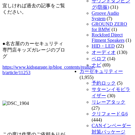
サウンドダンピン
宜しければ過去の記事をご覧
グ(防振)
(31)
ください。
Groove Audio
System
(7)
GROUND ZERO
for BMW
(1)
Rockford Direct
Fitment Speakers
(1)
●名古屋のカーセキュリティ
HID・LED
(22)
専門店キッズガレージのブロ
オーディオ
(130)
グ
ベロフ
(14)
ナビ
(69)
https://www.kidsgarage.jp/blog_contents/realize-
カーセキュリティー
b/article/11253
(1,955)
予約ロック
(5)
サターンイモビラ
イザー
(30)
リレーアタック
(27)
クリフォードＧ6
(444)
CANインベーダー
対策パッケージ
この度は作業のご依頼ありが