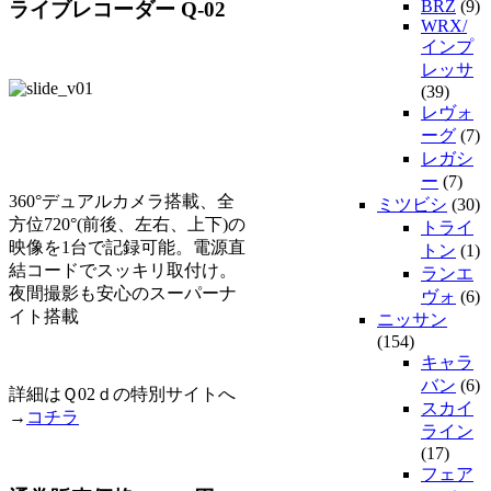
BRZ
(9)
ライブレコーダー Q-02
WRX/
インプ
レッサ
(39)
レヴォ
ーグ
(7)
レガシ
ー
(7)
360°デュアルカメラ搭載、全
ミツビシ
(30)
方位720°(前後、左右、上下)の
トライ
映像を1台で記録可能。電源直
トン
(1)
結コードでスッキリ取付け。
ランエ
夜間撮影も安心のスーパーナ
ヴォ
(6)
イト搭載
ニッサン
(154)
キャラ
バン
(6)
詳細はＱ02ｄの特別サイトへ
スカイ
→
コチラ
ライン
(17)
フェア