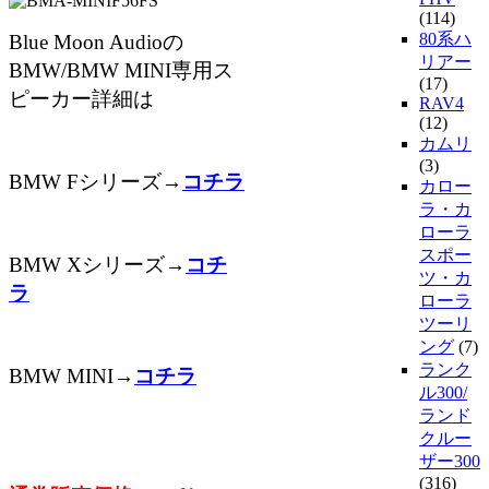
(114)
80系ハ
Blue Moon Audioの
リアー
BMW/BMW MINI専用ス
(17)
ピーカー詳細は
RAV4
(12)
カムリ
(3)
BMW Fシリーズ→
コチラ
カロー
ラ・カ
ローラ
スポー
BMW Xシリーズ→
コチ
ツ・カ
ラ
ローラ
ツーリ
ング
(7)
ランク
BMW MINI→
コチラ
ル300/
ランド
クルー
ザー300
(316)