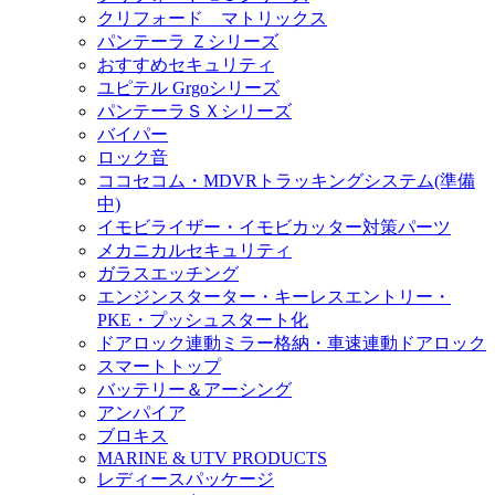
クリフォード マトリックス
パンテーラ Ｚシリーズ
おすすめセキュリティ
ユピテル Grgoシリーズ
パンテーラＳＸシリーズ
バイパー
ロック音
ココセコム・MDVRトラッキングシステム(準備
中)
イモビライザー・イモビカッター対策パーツ
メカニカルセキュリティ
ガラスエッチング
エンジンスターター・キーレスエントリー・
PKE・プッシュスタート化
ドアロック連動ミラー格納・車速連動ドアロック
スマートトップ
バッテリー＆アーシング
アンパイア
ブロキス
MARINE & UTV PRODUCTS
レディースパッケージ