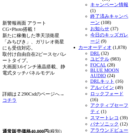
キャンペーン情報
(1)
終了済みキャンペ
ーン
(108)
新警報画面 アラート
お知らせ
(37)
CG×Photo搭載！
今日のキッズガレ
新たに稼働した準天頂衛星
ージ
(9)
「みちびき」、ガリレオ衛星
カーオーディオ
(1,878)
にも受信対応。
DRL
(32)
取付け自由自在2ピースセパレ
ユピテル
(983)
ートタイプ。
FOCAL
(28)
大画面3.6インチ液晶搭載、静
BLUE MOON
電式タッチパネルモデル
AUDIO
(24)
DRLキット
(16)
アルパイン
(49)
ロックフォード
詳細はＺ290Csdのページへ→
(16)
コチラ
アクティブセーフ
ティ
(1)
スマートレコ
(39)
パナソニック
(12)
アラウンドビュー
通常販売価格40,000円
(税別）