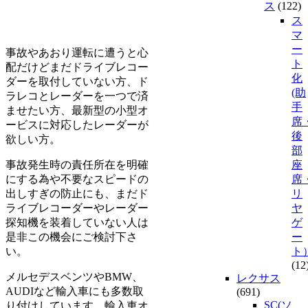
ス
(122)
ス
マ
ー
事故やあおり運転に遭うと心
ト
配だけどまだドライブレコー
化
ダーを取付していない方、ド
(助
ラレコとレーダーを一つで済
手
ませたい方、最新型の小型オ
席
ービスに対応したレーダーが
後
欲しい方。
部
事故発生時の責任所在を明確
座
にする為や不要なスピードの
席
出しすぎの防止にも、まだド
リ
ライブレコーダーやレーダー
ヤ
探知機を装着していない人は
ゲ
是非この機会にご検討下さ
ー
い。
ト
(12
メルセデスベンツやBMW、
レクサス
AUDIなど輸入車にも多数取
(691)
SC(ソ
り付けしています、輸入車オ