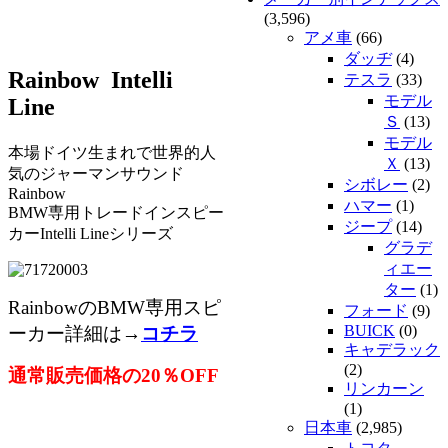
(3,596)
アメ車
(66)
ダッヂ
(4)
Rainbow Intelli
テスラ
(33)
モデル
Line
Ｓ
(13)
モデル
本場ドイツ生まれで世界的人
Ｘ
(13)
気のジャーマンサウンド
シボレー
(2)
Rainbow
ハマー
(1)
BMW専用トレードインスピー
ジープ
(14)
カーIntelli Lineシリーズ
グラデ
ィエー
ター
(1)
RainbowのBMW専用スピ
フォード
(9)
BUICK
(0)
ーカー詳細は→
コチラ
キャデラック
(2)
通常販売価格の20％OFF
リンカーン
(1)
日本車
(2,985)