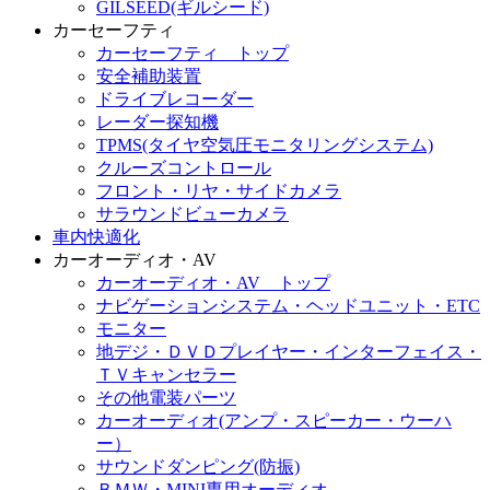
GILSEED(ギルシード)
カーセーフティ
カーセーフティ トップ
安全補助装置
ドライブレコーダー
レーダー探知機
TPMS(タイヤ空気圧モニタリングシステム)
クルーズコントロール
フロント・リヤ・サイドカメラ
サラウンドビューカメラ
車内快適化
カーオーディオ・AV
カーオーディオ・AV トップ
ナビゲーションシステム・ヘッドユニット・ETC
モニター
地デジ・ＤＶＤプレイヤー・インターフェイス・
ＴＶキャンセラー
その他電装パーツ
カーオーディオ(アンプ・スピーカー・ウーハ
ー）
サウンドダンピング(防振)
ＢＭＷ・MINI専用オーディオ