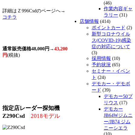
(46)
作業内容ギャ
詳細はＺ996Csdのページへ→
ラリー
(31)
コチラ
店舗情報
(414)
ポイントカード
(2)
新型コロナウイル
ス(COVID-19)感染
症の対応について
通常販売価格48,000円→
43,200
(3)
円
(税抜)
採用情報
(10)
予約状況
(65)
セミナー・イベン
ト
(24)
デモカー・デモボ
ード
(39)
デモカー50プ
リウス
(17)
指定店レーダー探知機
デモカー
Z290Csd
2018モデル
JB64Wジムニ
ー/JB74 ジム
ニーシエラ
(10)