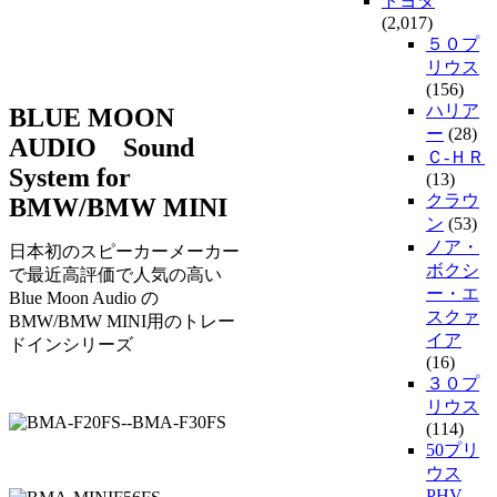
トヨタ
(2,017)
５０プ
リウス
(156)
ハリア
BLUE MOON
ー
(28)
AUDIO Sound
Ｃ-ＨＲ
System for
(13)
クラウ
BMW/BMW MINI
ン
(53)
ノア・
日本初のスピーカーメーカー
ボクシ
で最近高評価で人気の高い
ー・エ
Blue Moon Audio の
スクァ
BMW/BMW MINI用のトレー
イア
ドインシリーズ
(16)
３０プ
リウス
(114)
50プリ
ウス
PHV