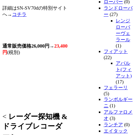
ローバー
(0)
詳細はSN-SV70dの特別サイト
ランドローバ
へ→
コチラ
ー
(27)
レンジ
ローバ
ーヴェ
ラール
(1)
通常販売価格26,000円→
23,400
フィアット
円
(税別)
(22)
アバル
ト(フィ
アット)
(17)
フェラーリ
(5)
ランボルギー
ニ
(1)
アルファロメ
<
レーダー探知機 &
オ
(3)
ランチア
(0)
ドライブレコーダ
エイタック