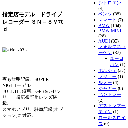
シトロエン
(4)
指定店モデル ドライブ
ベンツ
(88)
スマート
(7)
レコーダー ＳＮ－ＳＶ70
BMW
(164)
ｄ
BMW MINI
(28)
AUDI
(35)
フォルクスワ
ーゲン
(37)
ユーロ
バン
(1)
ポルシェ
(27)
プジョー
(1)
夜も鮮明記録、SUPER
ルノー
(4)
NIGHTモデル
ジャガー
(9)
FULL HD録画、GPS＆Gセン
ベントレー
サー、超広視野角レンズ搭
(2)
載。
アストンマー
スマホアプリ、駐車記録(オプ
ティン
(1)
ション)に対応。
ロールスロイ
ス
(0)