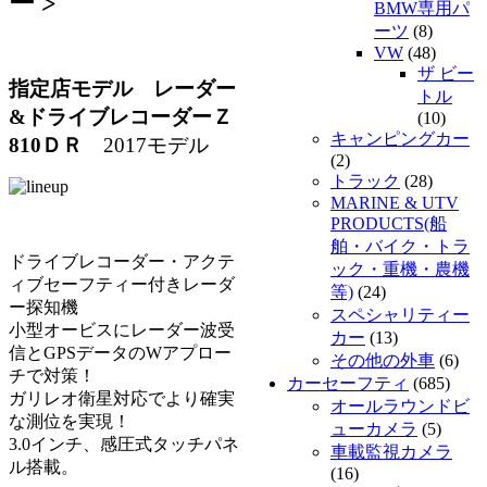
ー >
BMW専用パ
ーツ
(8)
VW
(48)
ザ ビー
指定店モデル レーダー
トル
&
ドライブレコーダー
Ｚ
(10)
キャンピングカー
810ＤＲ
2017モデル
(2)
トラック
(28)
MARINE & UTV
PRODUCTS(船
舶・バイク・トラ
ドライブレコーダー・アクテ
ック・重機・農機
ィブセーフティー付きレーダ
等)
(24)
ー探知機
スペシャリティー
小型オービスにレーダー波受
カー
(13)
信とGPSデータのWアプロー
その他の外車
(6)
チで対策！
カーセーフティ
(685)
ガリレオ衛星対応でより確実
オールラウンドビ
な測位を実現！
ューカメラ
(5)
3.0インチ、感圧式タッチパネ
車載監視カメラ
ル搭載。
(16)