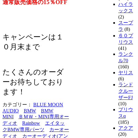
通常販売価格の15％OFF
ハイラ
ックス
(2)
スープ
ラ
(8)
キャンペーンは１
６０プ
リウス
０月末まで
(41)
ランク
ル70
(160)
たくさんのオーダ
ヤリス
(6)
ーお待ちしており
ランド
ます！
クルー
ザーFJ
(10)
カテゴリー：
BLUE MOON
プリウ
AUDIO
BMW
BMW
スα
MINI
ＢＭＷ・MINI専用オー
(185)
ディオ
Rainbow
エイタッ
アクア
クBMW専用パーツ
カーオー
(20)
ディオ
カーオーディオ(アン