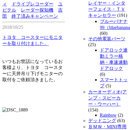
レイヤー・インタ
ィ
ドライブレコーダー
ユ
ーフェイス・ＴＶ
ピテル
レーダー探知機
吉
キャンセラー
(191)
田
終了済みキャンペーン
ブルーバナナ
2018/10/25
99（bluebanan
(60)
トヨタ コースターにモニタ
その他電装パーツ
ーを取り付けました。
(25)
ドアロック連
動ミラー格
いつもお世話になっているお
納・車速連動
客様より、トヨタ コースタ
ドアロック
ーに天井吊り下げモニターの
(6)
取付をご依頼頂きました。
スマートトッ
プ
(5)
カーオーディオ(ア
ンプ・スピーカ
ー・ウーハー）
(154)
Rainbow
(2)
デッドニング
(63)
ＢＭＷ・MINI専用