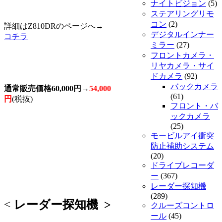
ナイトビジョン
(5)
ステアリングリモ
コン
(2)
詳細はZ810DRのページへ→
デジタルインナー
コチラ
ミラー
(27)
フロントカメラ・
リヤカメラ・サイ
ドカメラ
(92)
バックカメラ
通常販売価格60,000円→
54,000
(61)
円
(税抜)
フロント・バ
ックカメラ
(25)
モービルアイ衝突
防止補助システム
(20)
ドライブレコーダ
ー
(367)
レーダー探知機
(289)
<
レーダー探知機
>
クルーズコントロ
ール
(45)