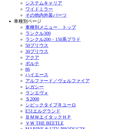
システムキャリア
ワイドミラー
その他内外装パーツ
車種別ページ
車種別メニュー トップ
ランクル300
ランクル200・150系プラド
50プリウス
30プリウス
アクア
ポルテ
86
ハイエース
アルファード／ヴェルファイア
レガシー
ランエヴォ
Ｓ2000
シビックタイプＲユーロ
E51エルグランド
ＢＭＷエイタックＨＰ
ＶＷ THE BEETLE
MARINE & UTV PRODUCTS