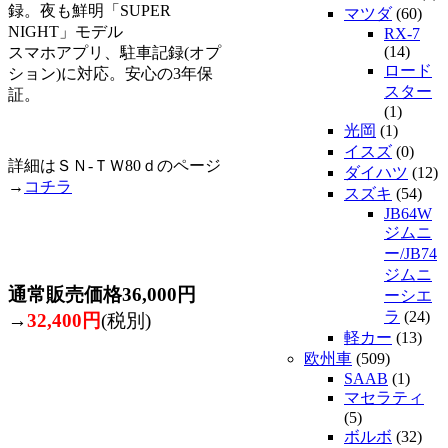
録。夜も鮮明「SUPER
マツダ
(60)
NIGHT」モデル
RX-7
(14)
スマホアプリ、駐車記録(オプ
ロード
ション)に対応。安心の3年保
スター
証。
(1)
光岡
(1)
イスズ
(0)
詳細はＳＮ-ＴＷ80ｄのページ
ダイハツ
(12)
→
コチラ
スズキ
(54)
JB64W
ジムニ
ー/JB74
ジムニ
通常販売価格36,000円
ーシエ
ラ
(24)
→
32,400円
(税別)
軽カー
(13)
欧州車
(509)
SAAB
(1)
マセラティ
(5)
ボルボ
(32)