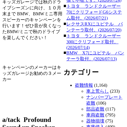
張で不在です。(2026/07/24)
キッズガレージでは秋のドラ
■
トヨタ ランドクルーザー
イブシーズンに向け、１０月
70にクリフォードG6システ
末まで BMW、BMWミニ専用
ム取付。(2026/07/21)
スピーカーのキャンペーンを
■
レクサスRXにユピテル パ
行います！ぜひ音が良くなっ
ンテーラ取付。(2026/07/20)
たBMW/ミニで秋のドライブ
■
トヨタ ランドクルーザー
を楽しんでください！
300にクリフォード取付。
(2026/07/14)
■
BMW X7にユピテル パン
テーラ取付。(2026/07/13)
キャンペーンのメーカーはキ
カテゴリー
ッズガレージお勧めの３メー
カー
盗難情報
(1,164)
車上荒らし
(233)
ナンバープレート
盗難
(106)
部品盗難
(117)
車両盗難
(795)
a/tack Profound
器物損壊
(75)
車庫侵入
(409)