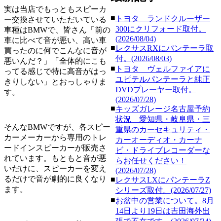
実は当店でもっともスピーカ
■
トヨタ ランドクルーザー
ー交換させていただいている
300にクリフォード取付。
車種はBMWで、皆さん「前の
(2026/08/04)
車に比べて音が悪い、高い車
■
レクサスRXにパンテーラ取
買ったのに何でこんなに音が
付。(2026/08/03)
悪いんだ？」「全体的にこも
■
トヨタ ヴェルファイアに
ってる感じで特に高音がはっ
ユピテルパンテーラと純正
きりしない」とおっしゃりま
DVDプレーヤー取付。
す。
(2026/07/28)
■
キッズガレージ名古屋予約
状況 愛知県・岐阜県・三
そんなBMWですが、各スピー
重県のカーセキュリティ・
カーメーカーから専用のトレ
カーオーディオ・カーナ
ードインスピーカーが販売さ
ビ・ドライブレコーダーな
れています。もともと音が悪
らお任せください！
いだけに、スピーカーを変え
(2026/07/28)
るだけで音が劇的に良くなり
■
レクサスLXにパンテーラZ
ます。
シリーズ取付。(2026/07/27)
■
お盆中の営業について。8月
14日より19日は吉田海外出