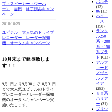
ポルテ
プ・スピーカー・ウーハ
(12)
ー）
吉田
終了済みキャン
86
(11)
ペーン
ハイエ
ース
2018/10/25
(158)
ランク
ユピテル 大人気のドライブ
ル250
レコーダー レーダー探知
系・200
機 オータムキャンペーン
系・150
系プラ
ド
(623)
10月末まで延長致しま
アルフ
す！！
ァード
／ヴェ
ルファ
イア
9月1日より
9月30まで
10月31日
(283)
まで大人気ユピテルのドライ
６０系
ブレコーダーとレーダー探知
ハリア
機のオータムキャンペーン実
ー
(31)
施いたします。
プリウ