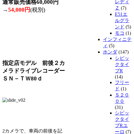
通常販売価格60,000円
レディ
Ｚ
(7)
→
54,000円
(税別)
E51エ
ルグラ
ンド
(5)
モコ
(1)
インフィニテ
ィ
(5)
ホンダ
(147)
シビッ
指定店モデル 前後２カ
クタイ
メラドライブレコーダー
プR
(14)
ＳＮ－ＴＷ80ｄ
フリー
ド
(1)
Ｓ２０
００
(31)
シビッ
クタイ
プRユ
2カメラで、車両の前後を記
ーロ
(7)