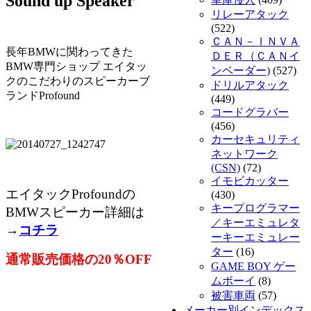
Sound up Speaker
リレーアタック
(522)
ＣＡＮ－ＩＮＶＡ
長年BMWに関わってきた
ＤＥＲ（ＣＡＮイ
BMW専門ショップ エイタッ
ンベーダー)
(527)
クのこだわりのスピーカーブ
ドリルアタック
ランドProfound
(449)
コードグラバー
(456)
カーセキュリティ
ネットワーク
(CSN)
(72)
イモビカッター
エイタックProfoundの
(430)
キープログラマー
BMWスピーカー詳細は
／キーエミュレタ
→
コチラ
ーキーエミュレー
ター
(16)
通常販売価格の20％OFF
GAME BOY ゲー
ムボーイ
(8)
被害車両
(57)
メーカー別インデックス