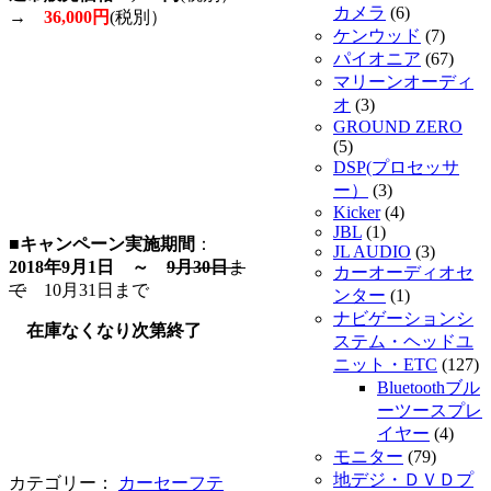
カメラ
(6)
→
36,000円
(税別）
ケンウッド
(7)
パイオニア
(67)
マリーンオーディ
オ
(3)
GROUND ZERO
(5)
DSP(プロセッサ
ー）
(3)
Kicker
(4)
JBL
(1)
■キャンペーン実施期間
：
JL AUDIO
(3)
2018
年9月1日 ～
9月30日
ま
カーオーディオセ
で
10月31日まで
ンター
(1)
ナビゲーションシ
在庫なくなり次第終了
ステム・ヘッドユ
ニット・ETC
(127)
Bluetoothブル
ーツースプレ
イヤー
(4)
モニター
(79)
地デジ・ＤＶＤプ
カテゴリー：
カーセーフテ