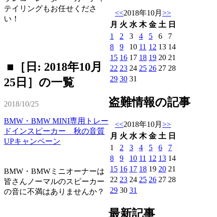
テイリングもお任せくださ
<<
2018年10月
>>
い！
月
火
水
木
金
土
日
1
2
3
4
5
6
7
8
9
10
11
12
13
14
15
16
17
18
19
20
21
■［日: 2018年10月
22
23
24
25
26
27
28
29
30
31
25日］の一覧
盗難情報の記事
2018/10/25
BMW・BMW MINI専用トレー
<<
2018年10月
>>
ドインスピーカー 秋の音質
月
火
水
木
金
土
日
UPキャンペーン
1
2
3
4
5
6
7
8
9
10
11
12
13
14
15
16
17
18
19
20
21
BMW・BMWミニオーナーは
22
23
24
25
26
27
28
皆さんノーマルのスピーカー
29
30
31
の音に不満はありませんか？
最新記事