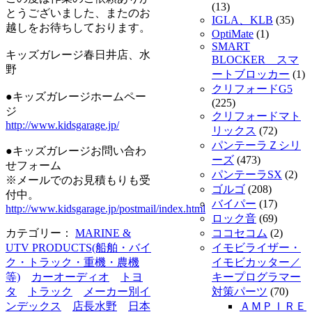
(13)
とうございました、またのお
IGLA、KLB
(35)
越しをお待ちしております。
OptiMate
(1)
SMART
キッズガレージ春日井店、水
BLOCKER スマ
野
ートブロッカー
(1)
クリフォードG5
●キッズガレージホームペー
(225)
ジ
クリフォードマト
http://www.kidsgarage.jp/
リックス
(72)
パンテーラＺシリ
●キッズガレージお問い合わ
ーズ
(473)
せフォーム
パンテーラSX
(2)
※メールでのお見積もりも受
ゴルゴ
(208)
付中。
バイパー
(17)
http://www.kidsgarage.jp/postmail/index.html
ロック音
(69)
カテゴリー：
MARINE &
ココセコム
(2)
UTV PRODUCTS(船舶・バイ
イモビライザー・
ク・トラック・重機・農機
イモビカッター／
等)
カーオーディオ
トヨ
キープログラマー
タ
トラック
メーカー別イ
対策パーツ
(70)
ンデックス
店長水野
日本
ＡＭＰＩＲＥ