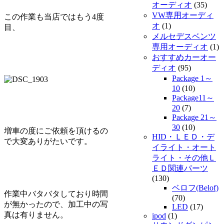
オーディオ
(35)
VW専用オーディ
この作業も当店ではもう4度
オ
(1)
目、
メルセデスベンツ
専用オーディオ
(1)
おすすめカーオー
ディオ
(95)
Package 1～
10
(10)
Package11～
20
(7)
Package 21～
30
(10)
増車の度にご依頼を頂けるの
HID・ＬＥＤ・デ
で大変ありがたいです。
イライト・オート
ライト・その他Ｌ
ＥＤ関連パーツ
(130)
ベロフ(Belof)
作業中バタバタしており時間
(70)
が無かったので、加工中の写
LED
(17)
真は有りません。
ipod
(1)