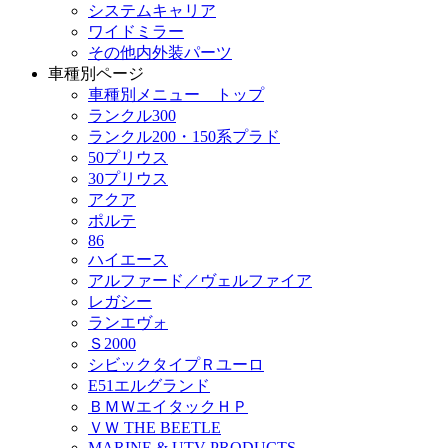
システムキャリア
ワイドミラー
その他内外装パーツ
車種別ページ
車種別メニュー トップ
ランクル300
ランクル200・150系プラド
50プリウス
30プリウス
アクア
ポルテ
86
ハイエース
アルファード／ヴェルファイア
レガシー
ランエヴォ
Ｓ2000
シビックタイプＲユーロ
E51エルグランド
ＢＭＷエイタックＨＰ
ＶＷ THE BEETLE
MARINE & UTV PRODUCTS