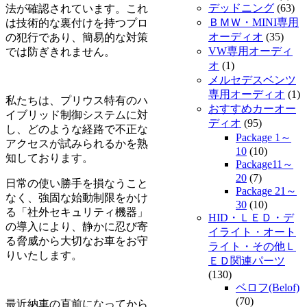
デッドニング
(63)
法が確認されています。これ
ＢＭＷ・MINI専用
は技術的な裏付けを持つプロ
オーディオ
(35)
の犯行であり、簡易的な対策
VW専用オーディ
では防ぎきれません。
オ
(1)
メルセデスベンツ
専用オーディオ
(1)
私たちは、プリウス特有のハ
おすすめカーオー
イブリッド制御システムに対
ディオ
(95)
し、どのような経路で不正な
Package 1～
アクセスが試みられるかを熟
10
(10)
知しております。
Package11～
20
(7)
日常の使い勝手を損なうこと
Package 21～
なく、強固な始動制限をかけ
30
(10)
る「社外セキュリティ機器」
HID・ＬＥＤ・デ
の導入により、静かに忍び寄
イライト・オート
る脅威から大切なお車をお守
ライト・その他Ｌ
りいたします。
ＥＤ関連パーツ
(130)
ベロフ(Belof)
(70)
最近納車の直前になってから