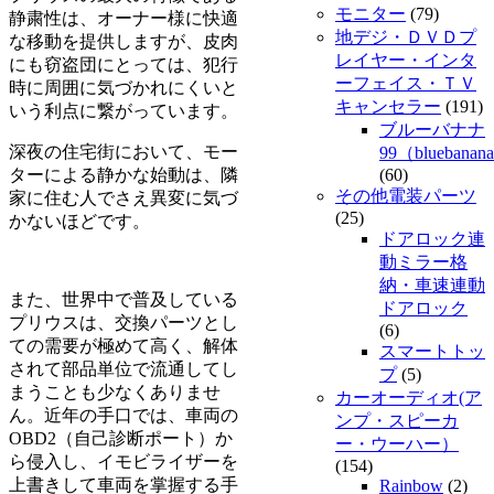
モニター
(79)
静粛性は、オーナー様に快適
地デジ・ＤＶＤプ
な移動を提供しますが、皮肉
レイヤー・インタ
にも窃盗団にとっては、犯行
ーフェイス・ＴＶ
時に周囲に気づかれにくいと
キャンセラー
(191)
いう利点に繋がっています。
ブルーバナナ
深夜の住宅街において、モー
99（bluebanan
ターによる静かな始動は、隣
(60)
その他電装パーツ
家に住む人でさえ異変に気づ
(25)
かないほどです。
ドアロック連
動ミラー格
納・車速連動
また、世界中で普及している
ドアロック
プリウスは、交換パーツとし
(6)
ての需要が極めて高く、解体
スマートトッ
されて部品単位で流通してし
プ
(5)
まうことも少なくありませ
カーオーディオ(ア
ん。近年の手口では、車両の
ンプ・スピーカ
OBD2（自己診断ポート）か
ー・ウーハー）
ら侵入し、イモビライザーを
(154)
上書きして車両を掌握する手
Rainbow
(2)