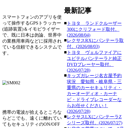
最新記事
スマートフォンのアプリを使
って操作するGPSトラッカー
■
トヨタ ランドクルーザー
(追跡装置)＆イモビライザー
300にクリフォード取付。
で、既に日本は勿論、世界中
(2026/08/04)
■
レクサスRXにパンテーラ取
の業務用車両などに採用され
付。(2026/08/03)
ている信頼できるシステムで
■
トヨタ ヴェルファイアに
す。
ユピテルパンテーラと純正
DVDプレーヤー取付。
(2026/07/28)
■
キッズガレージ名古屋予約
状況 愛知県・岐阜県・三
重県のカーセキュリティ・
カーオーディオ・カーナ
ビ・ドライブレコーダーな
らお任せください！
(2026/07/28)
携帯の電波が拾えるところな
■
レクサスLXにパンテーラZ
らどこでも、遠くに離れてい
シリーズ取付。(2026/07/27)
てもセキュリティのON/OFF