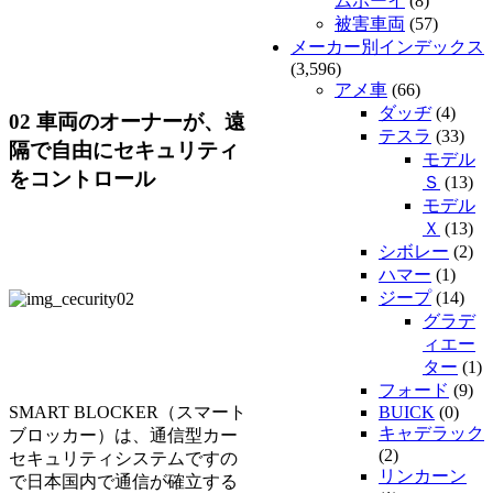
ムボーイ
(8)
被害車両
(57)
メーカー別インデックス
(3,596)
アメ車
(66)
ダッヂ
(4)
02 車両のオーナーが、遠
テスラ
(33)
隔で自由にセキュリティ
モデル
をコントロール
Ｓ
(13)
モデル
Ｘ
(13)
シボレー
(2)
ハマー
(1)
ジープ
(14)
グラデ
ィエー
ター
(1)
フォード
(9)
SMART BLOCKER（スマート
BUICK
(0)
キャデラック
ブロッカー）は、通信型カー
(2)
セキュリティシステムですの
リンカーン
で日本国内で通信が確立する