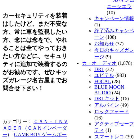
ニーシエラ
(10)
カーセキュリティを装着
キャンペーン情報
はしたけど、まだ不安な
(1)
終了済みキャンペ
方、常に車を監視したい
ーン
(108)
方、念には念をで、やれ
お知らせ
(37)
ることは全てやっておき
今日のキッズガレ
たい方などに、セキュリ
ージ
(9)
カーオーディオ
(1,878)
ティに追加で装着するの
DRL
(32)
がお勧めです、ぜひキッ
ユピテル
(983)
ズガレージ名古屋までお
FOCAL
(28)
BLUE MOON
問合せ下さい！
AUDIO
(24)
DRLキット
(16)
アルパイン
(49)
ロックフォード
(16)
カテゴリー：
ＣＡＮ－ＩＮＶ
アクティブセーフ
ＡＤＥＲ（ＣＡＮインベーダ
ティ
(1)
ー)
GAME BOY ゲームボー
スマートレコ
(39)