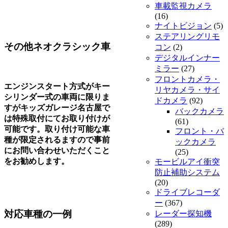
車載監視カメラ
(16)
ナイトビジョン
(5)
ステアリングリモ
その他ネオクラシック車
コン
(2)
デジタルインナー
ミラー
(27)
フロントカメラ・
エンジンスタート方式がキー
リヤカメラ・サイ
シリンダー式の車両に限りま
ドカメラ
(92)
すがキッズガレージ名古屋で
バックカメラ
は特殊取付にてお取り付けが
(61)
可能です。取り付け可能な車
フロント・バ
種が限定されるますので事前
ックカメラ
にお問い合わせいただくこと
(25)
をお勧めします。
モービルアイ衝突
防止補助システム
(20)
ドライブレコーダ
ー
(367)
対応車種の一例
レーダー探知機
(289)