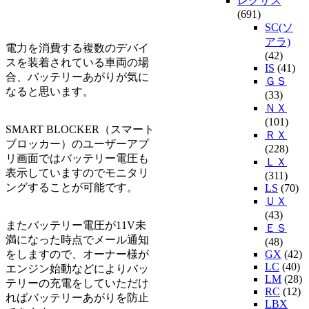
レクサス
(691)
SC(ソ
アラ)
電力を消費する複数のデバイ
(42)
スを装着されている車両の場
IS
(41)
合、バッテリーあがりが気に
ＧＳ
なると思います。
(33)
ＮＸ
(101)
SMART BLOCKER（スマート
ＲＸ
ブロッカー）のユーザーアプ
(228)
リ画面ではバッテリー電圧も
ＬＸ
表示していますのでモニタリ
(311)
ングすることが可能です。
LS
(70)
ＵＸ
(43)
またバッテリー電圧が11V未
ＥＳ
満になった時点でメール通知
(48)
をしますので、オーナー様が
GX
(42)
LC
(40)
エンジン始動などによりバッ
LM
(28)
テリーの充電をしていただけ
RC
(12)
ればバッテリーあがりを防止
LBX