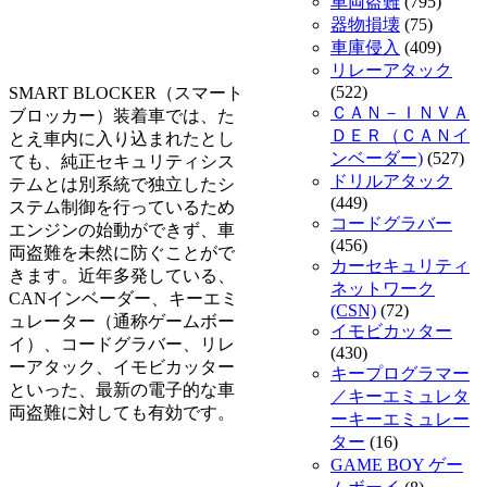
車両盗難
(795)
器物損壊
(75)
車庫侵入
(409)
リレーアタック
(522)
SMART BLOCKER（スマート
ＣＡＮ－ＩＮＶＡ
ブロッカー）装着車では、た
ＤＥＲ（ＣＡＮイ
とえ車内に入り込まれたとし
ンベーダー)
(527)
ても、純正セキュリティシス
ドリルアタック
テムとは別系統で独立したシ
(449)
ステム制御を行っているため
コードグラバー
エンジンの始動ができず、車
(456)
両盗難を未然に防ぐことがで
カーセキュリティ
きます。近年多発している、
ネットワーク
CANインベーダー、キーエミ
(CSN)
(72)
ュレーター（通称ゲームボー
イモビカッター
イ）、コードグラバー、リレ
(430)
ーアタック、イモビカッター
キープログラマー
といった、最新の電子的な車
／キーエミュレタ
両盗難に対しても有効です。
ーキーエミュレー
ター
(16)
GAME BOY ゲー