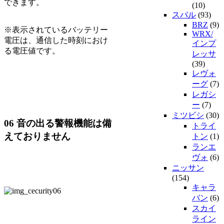
できます。
(10)
スバル
(93)
BRZ
(9)
※表示されているバッテリー
WRX/
電圧は、通信した時刻におけ
インプ
る電圧値です。
レッサ
(39)
レヴォ
ーグ
(7)
レガシ
ー
(7)
ミツビシ
(30)
06 音の出る警報機能は備
トライ
えておりません
トン
(1)
ランエ
ヴォ
(6)
ニッサン
(154)
キャラ
バン
(6)
スカイ
ライン