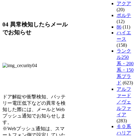
アクア
(20)
ポルテ
(12)
04 異常検知したらメール
86
(11)
でお知らせ
ハイエ
ース
(158)
ランク
ル250
系・200
系・150
系プラ
ド
(623)
アルフ
ァード
ドア解錠や衝撃検知、バッテ
／ヴェ
リー電圧低下などの異常を検
ルファ
知した際には、メールとWeb
イア
プッシュ通知でお知らせしま
(283)
す。
６０系
※Webプッシュ通知は、スマ
ハリア
ートフォン側で設定していた