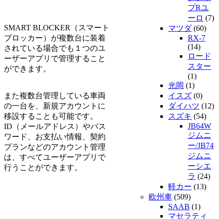
プRユ
ーロ
(7)
SMART BLOCKER（スマート
マツダ
(60)
ブロッカー）が複数台に装着
RX-7
(14)
されている場合でも１つのユ
ロード
ーザーアプリで管理すること
スター
ができます。
(1)
光岡
(1)
また複数台管理している車両
イスズ
(0)
の一台を、新規アカウントに
ダイハツ
(12)
移設することも可能です。
スズキ
(54)
JB64W
ID（メールアドレス）やパス
ジムニ
ワード、お支払い情報、契約
ー/JB74
プランなどのアカウント管理
ジムニ
は、すべてユーザーアプリで
ーシエ
行うことができます。
ラ
(24)
軽カー
(13)
欧州車
(509)
SAAB
(1)
マセラティ