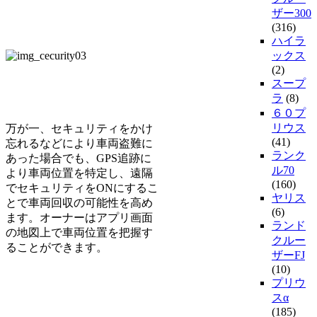
ザー300
(316)
ハイラ
ックス
(2)
スープ
ラ
(8)
６０プ
リウス
万が一、セキュリティをかけ
(41)
忘れるなどにより車両盗難に
ランク
あった場合でも、GPS追跡に
ル70
より車両位置を特定し、遠隔
(160)
でセキュリティをONにするこ
ヤリス
とで車両回収の可能性を高め
(6)
ます。オーナーはアプリ画面
ランド
の地図上で車両位置を把握す
クルー
ることができます。
ザーFJ
(10)
プリウ
スα
(185)