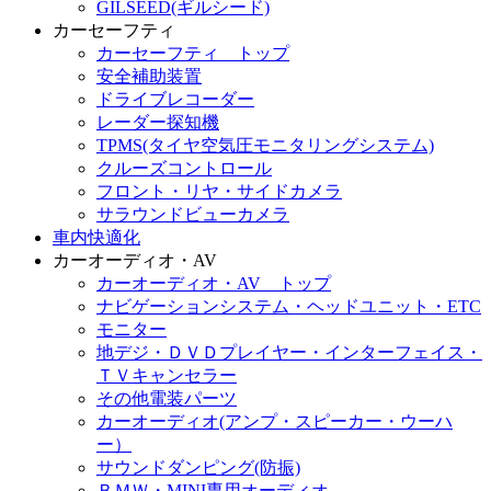
GILSEED(ギルシード)
カーセーフティ
カーセーフティ トップ
安全補助装置
ドライブレコーダー
レーダー探知機
TPMS(タイヤ空気圧モニタリングシステム)
クルーズコントロール
フロント・リヤ・サイドカメラ
サラウンドビューカメラ
車内快適化
カーオーディオ・AV
カーオーディオ・AV トップ
ナビゲーションシステム・ヘッドユニット・ETC
モニター
地デジ・ＤＶＤプレイヤー・インターフェイス・
ＴＶキャンセラー
その他電装パーツ
カーオーディオ(アンプ・スピーカー・ウーハ
ー）
サウンドダンピング(防振)
ＢＭＷ・MINI専用オーディオ