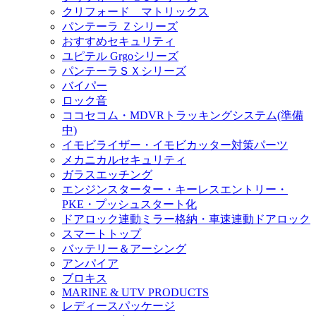
クリフォード マトリックス
パンテーラ Ｚシリーズ
おすすめセキュリティ
ユピテル Grgoシリーズ
パンテーラＳＸシリーズ
バイパー
ロック音
ココセコム・MDVRトラッキングシステム(準備
中)
イモビライザー・イモビカッター対策パーツ
メカニカルセキュリティ
ガラスエッチング
エンジンスターター・キーレスエントリー・
PKE・プッシュスタート化
ドアロック連動ミラー格納・車速連動ドアロック
スマートトップ
バッテリー＆アーシング
アンパイア
ブロキス
MARINE & UTV PRODUCTS
レディースパッケージ