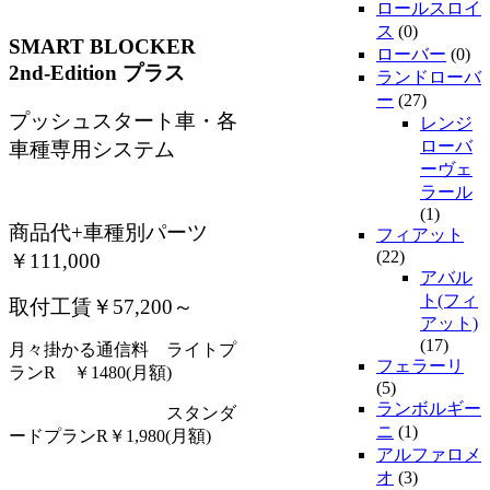
ロールスロイ
ス
(0)
SMART BLOCKER
ローバー
(0)
2nd-Edition プラス
ランドローバ
ー
(27)
プッシュスタート車・各
レンジ
ローバ
車種専用システム
ーヴェ
ラール
(1)
商品代+車種別パーツ
フィアット
(22)
￥111,000
アバル
ト(フィ
取付工賃￥57,200～
アット)
(17)
月々掛かる通信料 ライトプ
フェラーリ
ランR ￥1480(月額)
(5)
ランボルギー
スタンダ
ニ
(1)
ードプランR￥1,980(月額)
アルファロメ
オ
(3)