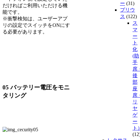
ー
(31)
だければご利用いただける機
プリウ
能です。
ス
(122)
※衝撃検知は、ユーザーアプ
ス
リの設定でスイッチをONにす
マ
る必要があります。
ー
ト
化
(助
手
席
後
部
05 バッテリー電圧をモニ
座
タリング
席
リ
ヤ
ゲ
ー
ト
(12