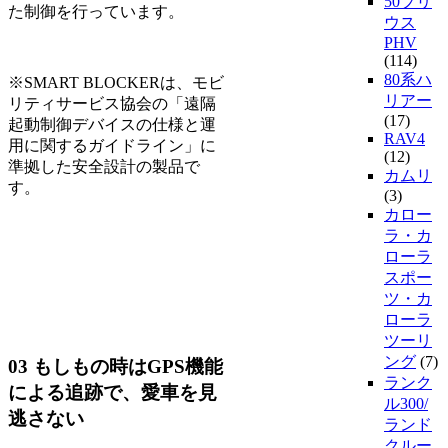
50プリ
た制御を行っています。
ウス
PHV
(114)
80系ハ
※SMART BLOCKERは、モビ
リアー
リティサービス協会の「遠隔
(17)
起動制御デバイスの仕様と運
RAV4
用に関するガイドライン」に
(12)
準拠した安全設計の製品で
カムリ
す。
(3)
カロー
ラ・カ
ローラ
スポー
ツ・カ
ローラ
ツーリ
ング
(7)
03 もしもの時はGPS機能
ランク
による追跡で、愛車を見
ル300/
逃さない
ランド
クルー