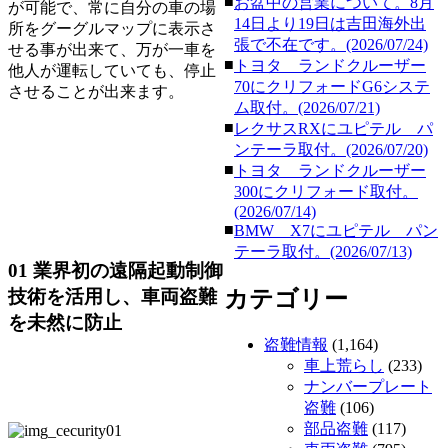
■
お盆中の営業について。8月
が可能で、常に自分の車の場
14日より19日は吉田海外出
所をグーグルマップに表示さ
張で不在です。(2026/07/24)
せる事が出来て、万が一車を
■
トヨタ ランドクルーザー
他人が運転していても、停止
70にクリフォードG6システ
させることが出来ます。
ム取付。(2026/07/21)
■
レクサスRXにユピテル パ
ンテーラ取付。(2026/07/20)
■
トヨタ ランドクルーザー
300にクリフォード取付。
(2026/07/14)
■
BMW X7にユピテル パン
テーラ取付。(2026/07/13)
01 業界初の遠隔起動制御
技術を活用し、車両盗難
カテゴリー
を未然に防止
盗難情報
(1,164)
車上荒らし
(233)
ナンバープレート
盗難
(106)
部品盗難
(117)