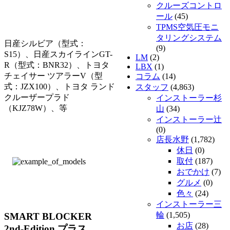
クルーズコントロ
ール
(45)
TPMS空気圧モニ
タリングシステム
日産シルビア（型式：
(9)
S15）、日産スカイラインGT-
LM
(2)
R（型式：BNR32）、トヨタ
LBX
(1)
チェイサー ツアラーV（型
コラム
(14)
式：JZX100）、トヨタ ランド
スタッフ
(4,863)
クルーザープラド
インストーラー杉
（KJZ78W）、等
山
(34)
インストーラー辻
(0)
店長水野
(1,782)
休日
(0)
取付
(187)
おでかけ
(7)
グルメ
(0)
色々
(24)
インストーラー三
輪
(1,505)
SMART BLOCKER
お店
(28)
2nd-Edition プラス