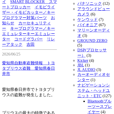
イ
SMART BLOCKER スマ
パナソニック
(12)
ートブロッカー
イモビライ
アラウンドビュー
ザー・イモビカッター／キー
カメラ
(6)
プログラマー対策パーツ
お
ケンウッド
(7)
知らせ
カーセキュリティ
パイオニア
(67)
ー
キープログラマー／キー
マリーンオーディ
エミュレターキーエミュレー
オ
(3)
ター
コードグラバー
リレ
GROUND ZERO
ーアタック
吉田
(5)
DSP(プロセッサ
2026/06/25
ー）
(3)
Kicker
(4)
愛知県自動車盗難情報 トヨ
JBL
(1)
タプリウス盗難 愛知県春日
JL AUDIO
(3)
井市
カーオーディオセ
ンター
(1)
ナビゲーションシ
愛知県春日井市でトヨタプリ
ステム・ヘッドユ
ウスの盗難が発生しました。
ニット・ETC
(127)
Bluetoothブル
ーツースプレ
イヤー
(4)
プリウスの最大の特徴である