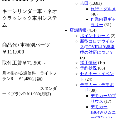
吉田
(1,683)
旅行・グルメ
キーシリンダー車・ネオ
(46)
クラッシック車用システ
作業内容ギャ
ム
ラリー
(31)
店舗情報
(414)
ポイントカード
(2)
新型コロナウイル
商品代+車種別パーツ
ス(COVID-19)感染
￥111,000
症の対応について
(3)
取付工賃￥71,500～
採用情報
(10)
予約状況
(65)
月々掛かる通信料 ライトプ
セミナー・イベン
ランR ￥1,480(月額)
ト
(24)
デモカー・デモボ
スタンダ
ード
(39)
ードプランR￥1,980(月額)
デモカー50プ
リウス
(17)
デモカー
JB64Wジムニ
ー/JB74 ジム