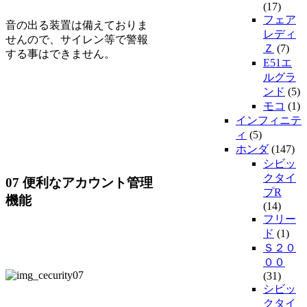
(17)
フェア
音の出る装置は備えておりま
レディ
せんので、サイレン等で警報
Ｚ
(7)
する事はできません。
E51エ
ルグラ
ンド
(5)
モコ
(1)
インフィニテ
ィ
(5)
ホンダ
(147)
シビッ
クタイ
07 便利なアカウント管理
プR
機能
(14)
フリー
ド
(1)
Ｓ２０
００
(31)
シビッ
クタイ