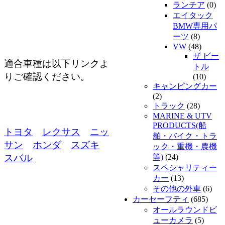
ランチア
(0)
エイタック
BMW専用パ
ーツ
(8)
VW
(48)
ザ ビー
適合車種は以下リンクよ
トル
りご確認ください。
(10)
キャンピングカー
(2)
トラック
(28)
MARINE & UTV
PRODUCTS(船
トヨタ
レクサス
ニッ
舶・バイク・トラ
サン
ホンダ
スズキ
ック・重機・農機
等)
(24)
スバル
スペシャリティー
カー
(13)
その他の外車
(6)
カーセーフティ
(685)
オールラウンドビ
ューカメラ
(5)