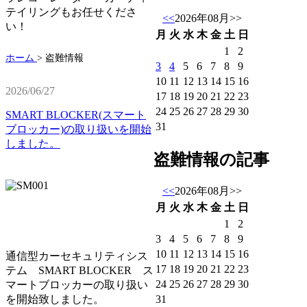
テイリングもお任せくださ
<<
2026年08月
>>
い！
月
火
水
木
金
土
日
1
2
ホーム
>
盗難情報
3
4
5
6
7
8
9
10
11
12
13
14
15
16
2026/06/27
17
18
19
20
21
22
23
24
25
26
27
28
29
30
SMART BLOCKER(スマート
31
ブロッカー)の取り扱いを開始
しました。
盗難情報の記事
<<
2026年08月
>>
月
火
水
木
金
土
日
1
2
3
4
5
6
7
8
9
10
11
12
13
14
15
16
通信型カーセキュリティシス
17
18
19
20
21
22
23
テム SMART BLOCKER ス
24
25
26
27
28
29
30
マートブロッカーの取り扱い
31
を開始致しました。