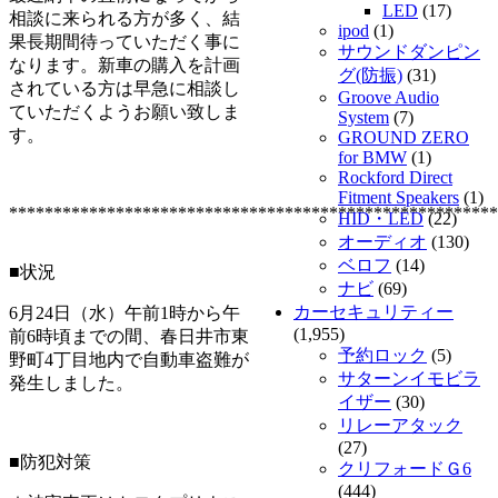
LED
(17)
相談に来られる方が多く、結
ipod
(1)
果長期間待っていただく事に
サウンドダンピン
なります。新車の購入を計画
グ(防振)
(31)
されている方は早急に相談し
Groove Audio
ていただくようお願い致しま
System
(7)
す。
GROUND ZERO
for BMW
(1)
Rockford Direct
Fitment Speakers
(1)
*******************************************************
HID・LED
(22)
オーディオ
(130)
ベロフ
(14)
■状況
ナビ
(69)
カーセキュリティー
6月24日（水）午前1時から午
(1,955)
前6時頃までの間、春日井市東
予約ロック
(5)
野町4丁目地内で自動車盗難が
サターンイモビラ
発生しました。
イザー
(30)
リレーアタック
(27)
■防犯対策
クリフォードＧ6
(444)