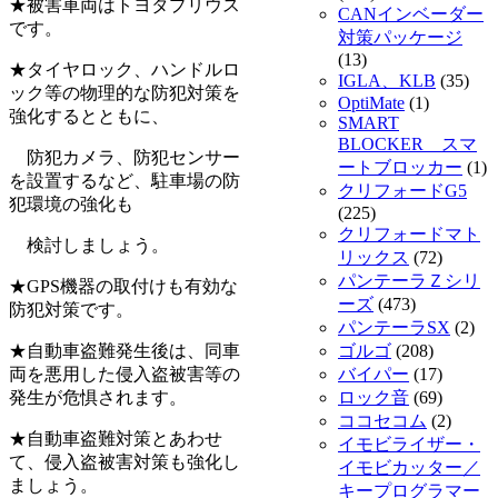
★被害車両はトヨタプリウス
CANインベーダー
です。
対策パッケージ
(13)
★タイヤロック、ハンドルロ
IGLA、KLB
(35)
ック等の物理的な防犯対策を
OptiMate
(1)
強化するとともに、
SMART
BLOCKER スマ
防犯カメラ、防犯センサー
ートブロッカー
(1)
を設置するなど、駐車場の防
クリフォードG5
犯環境の強化も
(225)
クリフォードマト
検討しましょう。
リックス
(72)
パンテーラＺシリ
★GPS機器の取付けも有効な
ーズ
(473)
防犯対策です。
パンテーラSX
(2)
★自動車盗難発生後は、同車
ゴルゴ
(208)
両を悪用した侵入盗被害等の
バイパー
(17)
発生が危惧されます。
ロック音
(69)
ココセコム
(2)
★自動車盗難対策とあわせ
イモビライザー・
て、侵入盗被害対策も強化し
イモビカッター／
ましょう。
キープログラマー