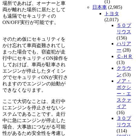
(1)
場所であれば、オーナーと車
日本車
(2,985)
両が離れた場所に居たとして
トヨタ
も遠隔でセキュリティの
(2,017)
ON/OFF実行が可能です。
５０プ
リウス
(156)
そのため仮にセキュリティを
ハリア
かけ忘れて車両盗難されてし
ー
(28)
まった場合でも、窃盗犯が走
Ｃ-ＨＲ
行中にセキュリティON操作を
(13)
しておけば、車両が駐車され
クラウ
エンジンが停止したタイミン
ン
(53)
グでセキュリティONが実行さ
ノア・
れますのでエンジンの始動が
ボクシ
できなくなります。
ー・エ
スクァ
ここで大切なことは、走行中
イア
にエンジンを停止させないシ
(16)
ステムであることです。走行
３０プ
中に急にエンジンが停止した
リウス
場合、大事故につながる可能
(114)
性があるため安全性を考慮し