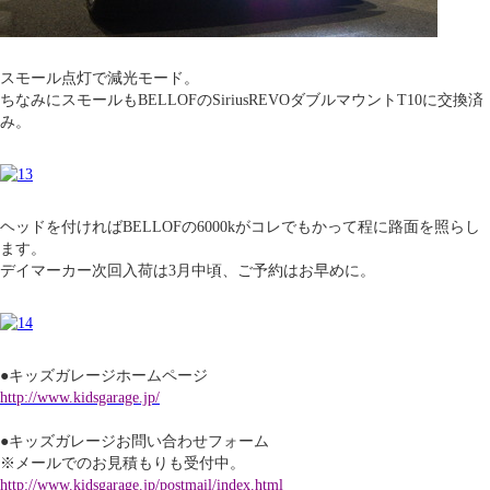
スモール点灯で減光モード。
ちなみにスモールもBELLOFのSiriusREVOダブルマウントT10に交換済
み。
ヘッドを付ければBELLOFの6000kがコレでもかって程に路面を照らし
ます。
デイマーカー次回入荷は3月中頃、ご予約はお早めに。
●キッズガレージホームページ
http://www.kidsgarage.jp/
●キッズガレージお問い合わせフォーム
※メールでのお見積もりも受付中。
http://www.kidsgarage.jp/postmail/index.html