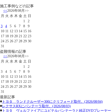
施工事例などの記事
<<
2026年08月
>>
月
火
水
木
金
土
日
1
2
3
4
5
6
7
8
9
10
11
12
13
14
15
16
17
18
19
20
21
22
23
24
25
26
27
28
29
30
31
盗難情報の記事
<<
2026年08月
>>
月
火
水
木
金
土
日
1
2
3
4
5
6
7
8
9
10
11
12
13
14
15
16
17
18
19
20
21
22
23
24
25
26
27
28
29
30
31
最新記事
■
トヨタ ランドクルーザー300にクリフォード取付。(2026/08/04)
■
レクサスRXにパンテーラ取付。(2026/08/03)
■
トヨタ ヴェルファイアにユピテルパンテーラと純正DVDプレーヤー