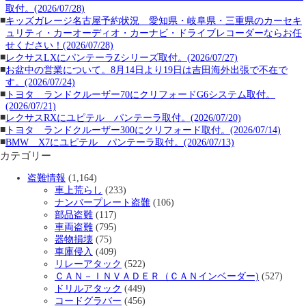
取付。(2026/07/28)
■
キッズガレージ名古屋予約状況 愛知県・岐阜県・三重県のカーセキ
ュリティ・カーオーディオ・カーナビ・ドライブレコーダーならお任
せください！(2026/07/28)
■
レクサスLXにパンテーラZシリーズ取付。(2026/07/27)
■
お盆中の営業について。8月14日より19日は吉田海外出張で不在で
す。(2026/07/24)
■
トヨタ ランドクルーザー70にクリフォードG6システム取付。
(2026/07/21)
■
レクサスRXにユピテル パンテーラ取付。(2026/07/20)
■
トヨタ ランドクルーザー300にクリフォード取付。(2026/07/14)
■
BMW X7にユピテル パンテーラ取付。(2026/07/13)
カテゴリー
盗難情報
(1,164)
車上荒らし
(233)
ナンバープレート盗難
(106)
部品盗難
(117)
車両盗難
(795)
器物損壊
(75)
車庫侵入
(409)
リレーアタック
(522)
ＣＡＮ－ＩＮＶＡＤＥＲ（ＣＡＮインベーダー)
(527)
ドリルアタック
(449)
コードグラバー
(456)