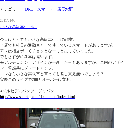
カテゴリー：
DRL
スマート
店長水野
2011/01/09
小さな高級車smart。
今日はとっても小さな高級車smartの作業。
当店でも社長の通勤車として使っているスマートがありますが、
アレは相当ボロくチョッとなーっと思っていました。
でもさすがに新車は違います。
モデルチェンジしデザインが一新した事もありますが、車内のデザイ
ン、質感共にグレードアップ。
コレなら小さな高級車と言っても差し支え無いでしょう？
実際このサイズで200万オーバーは立派。
●メルセデスベンツ ジャパン
http://www.smart-j.com/simulation/index.html