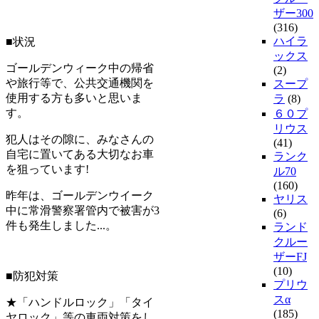
ザー300
(316)
ハイラ
■状況
ックス
ゴールデンウィーク中の帰省
(2)
や旅行等で、公共交通機関を
スープ
使用する方も多いと思いま
ラ
(8)
す。
６０プ
リウス
犯人はその隙に、みなさんの
(41)
自宅に置いてある大切なお車
ランク
を狙っています!
ル70
(160)
昨年は、ゴールデンウイーク
ヤリス
中に常滑警察署管内で被害が3
(6)
件も発生しました...。
ランド
クルー
ザーFJ
(10)
■防犯対策
プリウ
スα
★「ハンドルロック」「タイ
(185)
ヤロック」等の車両対策をし