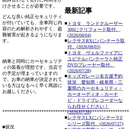
けさせることが必要です。
最新記事
どんな良い純正セキュリティ
が付いていても、全車同じ内
■
トヨタ ランドクルーザー
容のため解析されやすく、盗
300にクリフォード取付。
難被害が起きるようになりま
(2026/08/04)
■
す。
レクサスRXにパンテーラ取
付。(2026/08/03)
■
トヨタ ヴェルファイアに
ユピテルパンテーラと純正
納車と同時にカーセキュリテ
DVDプレーヤー取付。
ィの装着が理想です、当店で
(2026/07/28)
の予定が埋まっていますの
■
キッズガレージ名古屋予約
で、お車の納車が決定されて
状況 愛知県・岐阜県・三
いる方はなるべく早く商談に
重県のカーセキュリティ・
お越しください。
カーオーディオ・カーナ
ビ・ドライブレコーダーな
らお任せください！
*******************************************************
(2026/07/28)
■
レクサスLXにパンテーラZ
シリーズ取付。(2026/07/27)
■状況