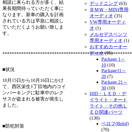
相談に来られる方が多く、結
デッドニング
(63)
果長期間待っていただく事に
ＢＭＷ・MINI専用
なります。新車の購入を計画
オーディオ
(35)
されている方は早急に相談し
VW専用オーディ
ていただくようお願い致しま
オ
(1)
す。
メルセデスベンツ
専用オーディオ
(1)
おすすめカーオー
ディオ
(95)
*******************************************************
Package 1～
10
(10)
■状況
Package11～
20
(7)
10月15日から10月16日にかけ
Package 21～
て、西区栄生1丁目地内のコイ
30
(10)
ンパーキングに駐車中のレク
HID・ＬＥＤ・デ
サスが盗まれる被害が発生し
イライト・オート
ました。
ライト・その他Ｌ
ＥＤ関連パーツ
(130)
ベロフ(Belof)
■防犯対策
(70)