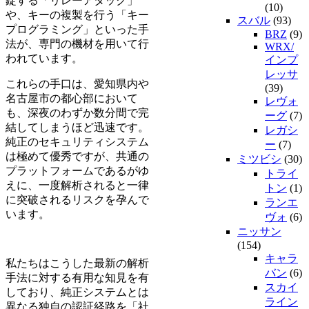
錠する「リレーアタック」
(10)
や、キーの複製を行う「キー
スバル
(93)
プログラミング」といった手
BRZ
(9)
法が、専門の機材を用いて行
WRX/
われています。
インプ
レッサ
これらの手口は、愛知県内や
(39)
名古屋市の都心部において
レヴォ
も、深夜のわずか数分間で完
ーグ
(7)
結してしまうほど迅速です。
レガシ
純正のセキュリティシステム
ー
(7)
は極めて優秀ですが、共通の
ミツビシ
(30)
プラットフォームであるがゆ
トライ
えに、一度解析されると一律
トン
(1)
に突破されるリスクを孕んで
ランエ
います。
ヴォ
(6)
ニッサン
(154)
キャラ
私たちはこうした最新の解析
バン
(6)
手法に対する有用な知見を有
スカイ
しており、純正システムとは
ライン
異なる独自の認証経路を「社