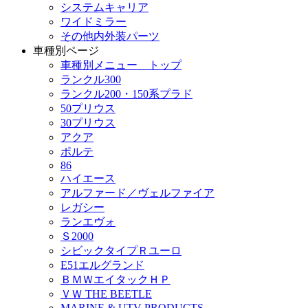
システムキャリア
ワイドミラー
その他内外装パーツ
車種別ページ
車種別メニュー トップ
ランクル300
ランクル200・150系プラド
50プリウス
30プリウス
アクア
ポルテ
86
ハイエース
アルファード／ヴェルファイア
レガシー
ランエヴォ
Ｓ2000
シビックタイプＲユーロ
E51エルグランド
ＢＭＷエイタックＨＰ
ＶＷ THE BEETLE
MARINE & UTV PRODUCTS