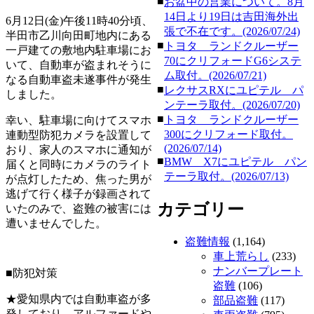
■
お盆中の営業について。8月
14日より19日は吉田海外出
6月12日(金)午後11時40分頃、
張で不在です。(2026/07/24)
半田市乙川向田町地内にある
■
トヨタ ランドクルーザー
一戸建ての敷地内駐車場にお
70にクリフォードG6システ
いて、自動車が盗まれそうに
ム取付。(2026/07/21)
なる自動車盗未遂事件が発生
■
レクサスRXにユピテル パ
しました。
ンテーラ取付。(2026/07/20)
■
トヨタ ランドクルーザー
幸い、駐車場に向けてスマホ
300にクリフォード取付。
連動型防犯カメラを設置して
(2026/07/14)
おり、家人のスマホに通知が
■
BMW X7にユピテル パン
届くと同時にカメラのライト
テーラ取付。(2026/07/13)
が点灯したため、焦った男が
逃げて行く様子が録画されて
カテゴリー
いたのみで、盗難の被害には
遭いませんでした。
盗難情報
(1,164)
車上荒らし
(233)
ナンバープレート
■防犯対策
盗難
(106)
★愛知県内では自動車盗が多
部品盗難
(117)
発しており、アルファードや