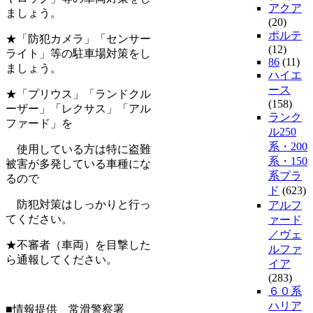
アクア
ましょう。
(20)
ポルテ
★「防犯カメラ」「センサー
(12)
ライト」等の駐車場対策をし
86
(11)
ましょう。
ハイエ
ース
★「プリウス」「ランドクル
(158)
ーザー」「レクサス」「アル
ランク
ファード」を
ル250
系・200
使用している方は特に盗難
系・150
被害が多発している車種にな
系プラ
るので
ド
(623)
防犯対策はしっかりと行っ
アルフ
てください。
ァード
／ヴェ
★不審者（車両）を目撃した
ルファ
ら通報してください。
イア
(283)
６０系
ハリア
■情報提供 常滑警察署