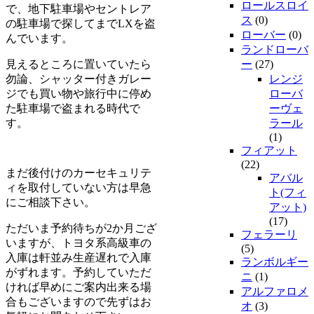
ロールスロイ
で、地下駐車場やセントレア
ス
(0)
の駐車場で探してまでLXを盗
ローバー
(0)
んでいます。
ランドローバ
見えるところに置いていたら
ー
(27)
勿論、シャッター付きガレー
レンジ
ジでも買い物や旅行中に停め
ローバ
た駐車場で盗まれる時代で
ーヴェ
す。
ラール
(1)
フィアット
(22)
まだ後付けのカーセキュリテ
アバル
ィを取付していない方は早急
ト(フィ
にご相談下さい。
アット)
(17)
ただいま予約待ちが2か月ござ
フェラーリ
いますが、トヨタ系高級車の
(5)
入庫は軒並み生産遅れで入庫
ランボルギー
がずれます。予約していただ
ニ
(1)
ければ早めにご案内出来る場
アルファロメ
合もございますので先ずはお
オ
(3)