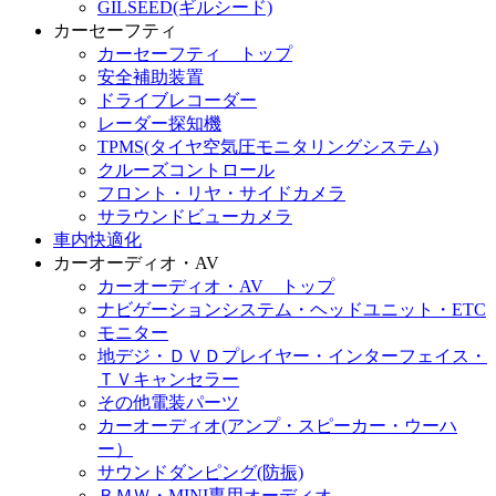
GILSEED(ギルシード)
カーセーフティ
カーセーフティ トップ
安全補助装置
ドライブレコーダー
レーダー探知機
TPMS(タイヤ空気圧モニタリングシステム)
クルーズコントロール
フロント・リヤ・サイドカメラ
サラウンドビューカメラ
車内快適化
カーオーディオ・AV
カーオーディオ・AV トップ
ナビゲーションシステム・ヘッドユニット・ETC
モニター
地デジ・ＤＶＤプレイヤー・インターフェイス・
ＴＶキャンセラー
その他電装パーツ
カーオーディオ(アンプ・スピーカー・ウーハ
ー）
サウンドダンピング(防振)
ＢＭＷ・MINI専用オーディオ