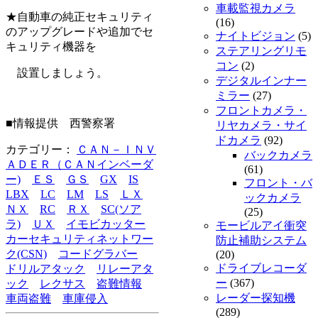
車載監視カメラ
★自動車の純正セキュリティ
(16)
のアップグレードや追加でセ
ナイトビジョン
(5)
キュリティ機器を
ステアリングリモ
コン
(2)
設置しましょう。
デジタルインナー
ミラー
(27)
フロントカメラ・
■情報提供 西警察署
リヤカメラ・サイ
ドカメラ
(92)
カテゴリー：
ＣＡＮ－ＩＮＶ
バックカメラ
ＡＤＥＲ（ＣＡＮインベーダ
(61)
ー)
ＥＳ
ＧＳ
GX
IS
フロント・バ
LBX
LC
LM
LS
ＬＸ
ックカメラ
ＮＸ
RC
ＲＸ
SC(ソア
(25)
ラ)
ＵＸ
イモビカッター
モービルアイ衝突
カーセキュリティネットワー
防止補助システム
ク(CSN)
コードグラバー
(20)
ドライブレコーダ
ドリルアタック
リレーアタ
ー
(367)
ック
レクサス
盗難情報
レーダー探知機
車両盗難
車庫侵入
(289)