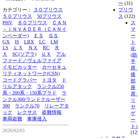
ー
(31)
カテゴリー：
３０プリウス
プリウ
５０プリウス
50プリウス
ス
(122)
PHV
６０プリウス
ＣＡＮ
ス
－ＩＮＶＡＤＥＲ（ＣＡＮイ
マ
ンベーダー)
ＥＳ
ＧＳ
ー
GX
IS
LBX
LC
LM
ト
LS
ＬＸ
ＮＸ
RC
Ｒ
化
Ｘ
SC(ソアラ)
ＵＸ
アル
(助
ファード／ヴェルファイア
手
イモビカッター
カーセキュ
席
リティネットワーク(CSN)
後
コードグラバー
トヨタ
ド
部
リルアタック
ランクル250
座
系・200系・150系プラド
ラ
席
ンクル300/ランドクルーザー
リ
300
ランクル70
リレーアタ
ヤ
ック
レクサス
盗難情報
ゲ
車両盗難
車庫侵入
ー
ト
2026/02/03
(12