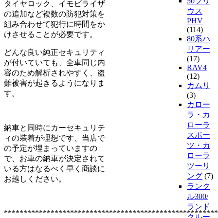
50プリ
タイヤロック、イモビライザ
ウス
の追加など複数の防犯対策を
PHV
組み合わせて犯行に時間をか
(114)
けさせることが必要です。
80系ハ
リアー
どんな良い純正セキュリティ
(17)
が付いていても、全車同じ内
RAV4
容のため解析されやすく、盗
(12)
難被害が起きるようになりま
カムリ
す。
(3)
カロー
ラ・カ
ローラ
納車と同時にカーセキュリテ
スポー
ィの装着が理想です、当店で
ツ・カ
の予定が埋まっていますの
ローラ
で、お車の納車が決定されて
ツーリ
いる方はなるべく早く商談に
ング
(7)
お越しください。
ランク
ル300/
ランド
*******************************************************
クルー