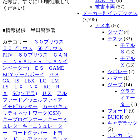
ムボーイ
(8)
た際は、すぐに110番通報して
被害車両
(57)
ください!!
メーカー別インデックス
(3,596)
アメ車
(66)
■情報提供 半田警察署
ダッヂ
(4)
テスラ
(33)
カテゴリー：
３０プリウス
モデル
５０プリウス
50プリウス
Ｓ
(13)
PHV
６０プリウス
ＣＡＮ
モデル
－ＩＮＶＡＤＥＲ（ＣＡＮイ
Ｘ
(13)
ンベーダー)
ＥＳ
GAME
シボレー
(2)
BOY ゲームボーイ
ＧＳ
ハマー
(1)
GX
IS
LBX
LC
LM
ジープ
(14)
LS
ＬＸ
ＮＸ
RC
Ｒ
グラデ
Ｘ
SC(ソアラ)
ＵＸ
アル
ィエー
ファード／ヴェルファイア
ター
(1)
イモビカッター
カーセキュ
フォード
(9)
リティネットワーク(CSN)
BUICK
(0)
キープログラマー／キーエミ
キャデラック
ュレターキーエミュレータ
(2)
ー
コードグラバー
トヨ
リンカーン
タ
ドリルアタック
ランク