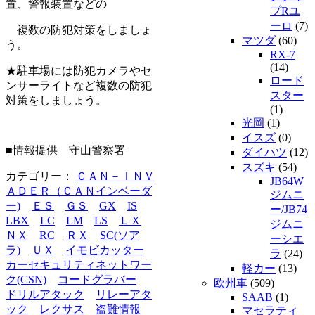
置、警報装置などの
プRユ
ーロ
(7)
複数の防犯対策をしましょ
マツダ
(60)
う。
RX-7
(14)
★駐車場には防犯カメラやセ
ロード
ンサーライトなど複数の防犯
スター
対策をしましょう。
(1)
光岡
(1)
イスズ
(0)
■情報提供 守山警察署
ダイハツ
(12)
スズキ
(54)
カテゴリー：
ＣＡＮ－ＩＮＶ
JB64W
ＡＤＥＲ（ＣＡＮインベーダ
ジムニ
ー)
ＥＳ
ＧＳ
GX
IS
ー/JB74
LBX
LC
LM
LS
ＬＸ
ジムニ
ＮＸ
RC
ＲＸ
SC(ソア
ーシエ
ラ)
ＵＸ
イモビカッター
ラ
(24)
カーセキュリティネットワー
軽カー
(13)
ク(CSN)
コードグラバー
欧州車
(509)
ドリルアタック
リレーアタ
SAAB
(1)
ック
レクサス
盗難情報
マセラティ