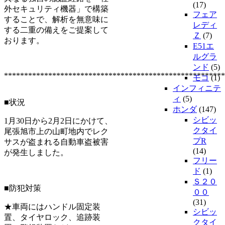
(17)
外セキュリティ機器」で構築
フェア
することで、解析を無意味に
レディ
する二重の備えをご提案して
Ｚ
(7)
おります。
E51エ
ルグラ
ンド
(5)
*******************************************************
モコ
(1)
インフィニテ
ィ
(5)
■状況
ホンダ
(147)
シビッ
1月30日から2月2日にかけて、
クタイ
尾張旭市上の山町地内でレク
プR
サスが盗まれる自動車盗被害
(14)
が発生しました。
フリー
ド
(1)
Ｓ２０
■防犯対策
００
(31)
★車両にはハンドル固定装
シビッ
置、タイヤロック、追跡装
クタイ