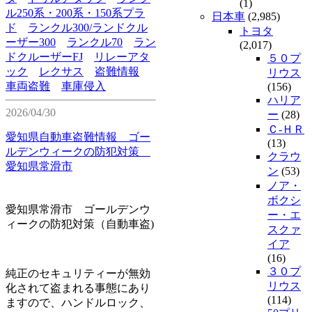
(1)
ル250系・200系・150系プラ
日本車
(2,985)
ド
ランクル300/ランドクル
トヨタ
ーザー300
ランクル70
ラン
(2,017)
ドクルーザーFJ
リレーアタ
５０プ
ック
レクサス
盗難情報
リウス
車両盗難
車庫侵入
(156)
ハリア
2026/04/30
ー
(28)
Ｃ-ＨＲ
愛知県自動車盗難情報 ゴー
(13)
ルデンウィークの防犯対策
クラウ
愛知県常滑市
ン
(53)
ノア・
ボクシ
愛知県常滑市 ゴールデンウ
ー・エ
ィークの防犯対策（自動車盗)
スクァ
イア
(16)
３０プ
純正のセキュリティーが無効
リウス
化されて盗まれる事態にあり
(114)
ますので、ハンドルロック、