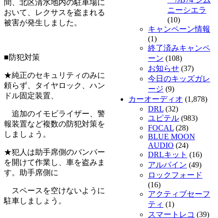
間、北区清水地内の駐車場に
ニーシエラ
おいて、レクサスを盗まれる
(10)
被害が発生しました。
キャンペーン情報
(1)
終了済みキャンペ
■防犯対策
ーン
(108)
お知らせ
(37)
★純正のセキュリティのみに
今日のキッズガレ
頼らず、タイヤロック、ハン
ージ
(9)
ドル固定装置、
カーオーディオ
(1,878)
DRL
(32)
追加のイモビライザー、警
ユピテル
(983)
報装置など複数の防犯対策を
FOCAL
(28)
しましょう。
BLUE MOON
AUDIO
(24)
★犯人は助手席側のバンパー
DRLキット
(16)
を開けて作業し、車を盗みま
アルパイン
(49)
す。助手席側に
ロックフォード
(16)
スペースを空けないように
アクティブセーフ
駐車しましょう。
ティ
(1)
スマートレコ
(39)