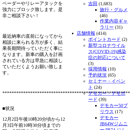
ベーダーやリレーアタックを
吉田
(1,683)
強力にブロック致します。是
旅行・グルメ
非ご相談下さい！
(46)
作業内容ギャ
ラリー
(31)
店舗情報
(414)
最近納車の直前になってから
ポイントカード
(2)
相談に来られる方が多く、結
新型コロナウイル
果長期間待っていただく事に
ス(COVID-19)感染
なります。新車の購入を計画
症の対応について
されている方は早急に相談し
(3)
ていただくようお願い致しま
採用情報
(10)
す。
予約状況
(65)
セミナー・イベン
ト
(24)
*******************************************************
デモカー・デモボ
ード
(39)
デモカー50プ
■状況
リウス
(17)
デモカー
12月2日午後10時20分頃から12
JB64Wジムニ
月3日午前10時30分頃までの
ー/JB74 ジム