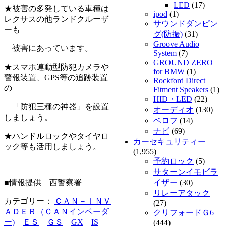
LED
(17)
★被害の多発している車種は
ipod
(1)
レクサスの他ランドクルーザ
サウンドダンピン
ーも
グ(防振)
(31)
Groove Audio
被害にあっています。
System
(7)
GROUND ZERO
★スマホ連動型防犯カメラや
for BMW
(1)
警報装置、GPS等の追跡装置
Rockford Direct
の
Fitment Speakers
(1)
HID・LED
(22)
「防犯三種の神器」を設置
オーディオ
(130)
しましょう。
ベロフ
(14)
ナビ
(69)
★ハンドルロックやタイヤロ
カーセキュリティー
ック等も活用しましょう。
(1,955)
予約ロック
(5)
サターンイモビラ
■情報提供 西警察署
イザー
(30)
リレーアタック
カテゴリー：
ＣＡＮ－ＩＮＶ
(27)
ＡＤＥＲ（ＣＡＮインベーダ
クリフォードＧ6
ー)
ＥＳ
ＧＳ
GX
IS
(444)