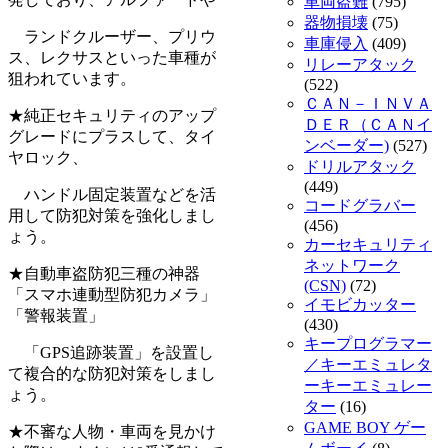
車両盗難
(795)
器物損壊
(75)
ランドクルーザー、プリウ
車庫侵入
(409)
ス、レクサスといった車種が
リレーアタック
狙われています。
(522)
ＣＡＮ－ＩＮＶＡ
★純正セキュリティのアップ
ＤＥＲ（ＣＡＮイ
グレードにプラスして、タイ
ンベーダー)
(527)
ヤロック、
ドリルアタック
(449)
ハンドル固定装置などを活
コードグラバー
用して防犯対策を強化しまし
(456)
ょう。
カーセキュリティ
ネットワーク
★自動車盗防犯三種の神器
(CSN)
(72)
「スマホ連動型防犯カメラ」
イモビカッター
「警報装置」
(430)
キープログラマー
「GPS追跡装置」を設置し
／キーエミュレタ
て複合的な防犯対策をしまし
ーキーエミュレー
ょう。
ター
(16)
GAME BOY ゲー
★不審な人物・車両を見かけ