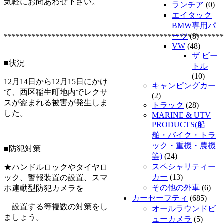
気軽にお問あわせ下さい。
ランチア
(0)
エイタック
BMW専用パ
ーツ
(8)
*******************************************************
VW
(48)
ザ ビー
■状況
トル
(10)
12月14日から12月15日にかけ
キャンピングカー
て、西区稲生町地内でレクサ
(2)
スが盗まれる被害が発生しま
トラック
(28)
した。
MARINE & UTV
PRODUCTS(船
舶・バイク・トラ
ック・重機・農機
■防犯対策
等)
(24)
スペシャリティー
★ハンドルロックやタイヤロ
カー
(13)
ック、警報装置の設置、スマ
その他の外車
(6)
ホ連動型防犯カメラを
カーセーフティ
(685)
設置する等複数の対策をし
オールラウンドビ
ましょう。
ューカメラ
(5)