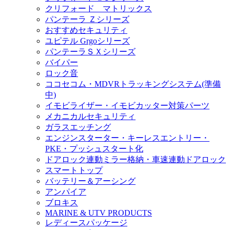
クリフォード マトリックス
パンテーラ Ｚシリーズ
おすすめセキュリティ
ユピテル Grgoシリーズ
パンテーラＳＸシリーズ
バイパー
ロック音
ココセコム・MDVRトラッキングシステム(準備
中)
イモビライザー・イモビカッター対策パーツ
メカニカルセキュリティ
ガラスエッチング
エンジンスターター・キーレスエントリー・
PKE・プッシュスタート化
ドアロック連動ミラー格納・車速連動ドアロック
スマートトップ
バッテリー＆アーシング
アンパイア
ブロキス
MARINE & UTV PRODUCTS
レディースパッケージ