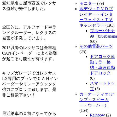
愛知県名古屋市西区でレクサ
モニター
(79)
ス盗難が発生しました。
地デジ・ＤＶＤプ
レイヤー・インタ
ーフェイス・ＴＶ
キャンセラー
(191)
全国的に、アルファードやラ
ブルーバナナ
ンドクルーザー、レクサスの
99（bluebanan
被害が多発しています。
(60)
その他電装パーツ
2015以降のレクサスは全車種
(25)
CANインベーダーによる盗難
ドアロック連
が起こる可能性が有ります。
動ミラー格
納・車速連動
キッズガレージではレクサス
ドアロック
(6)
LX専用のプランでＣＡＮイン
スマートトッ
ベーダーやリレーアタックを
プ
(5)
強力にブロック致します。是
カーオーディオ(ア
非ご相談下さい！
ンプ・スピーカ
ー・ウーハー）
(154)
最近納車の直前になってから
Rainbow
(2)