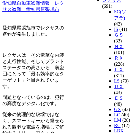
レクサス
愛知県自動車盗難情報 レク
(691)
サス盗難 愛知県尾張旭市
SC(ソ
アラ)
(42)
愛知県尾張旭市でレクサスの
IS
(41)
盗難が発生しました。
ＧＳ
(33)
ＮＸ
(101)
レクサスは、その豪華な内装
ＲＸ
と走行性能、そしてブランド
(228)
ステータスの高さから、窃盗
ＬＸ
団にとって「最も効率的なタ
(311)
ーゲット」と目されていま
LS
(70)
す。
ＵＸ
(43)
問題となっているのは、犯行
ＥＳ
の高度なデジタル化です。
(48)
GX
(42)
従来の物理的な破壊ではな
LC
(40)
LM
(28)
く、スマートキーから発せら
RC
(12)
れる微弱な電波を増幅して解
LBX