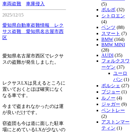
車両盗難
車庫侵入
(5)
ボルボ
(32)
2025/12/15
シトロエン
(4)
愛知県自動車盗難情報 レク
ベンツ
(88)
サス盗難 愛知県名古屋市西
スマート
(7)
区
BMW
(164)
BMW MINI
(28)
AUDI
(35)
愛知県名古屋市西区でレクサ
フォルクスワ
スの盗難が発生しました。
ーゲン
(37)
ユーロ
バン
(1)
レクサスLXは見えるところに
ポルシェ
(27)
置いておくとほぼ確実になく
プジョー
(1)
なる車です。
ルノー
(4)
ジャガー
(9)
今まで盗まれなかったのは運
ベントレー
が良いだけです。
(2)
アストンマー
窃盗団も今は道に面した駐車
ティン
(1)
場にとめているLXが少ないの