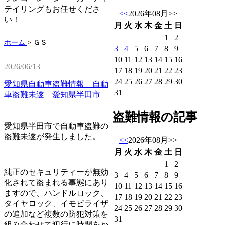
テイリングもお任せくださ
<<
2026年08月
>>
い！
月
火
水
木
金
土
日
1
2
ホーム
>
ＧＳ
3
4
5
6
7
8
9
10
11
12
13
14
15
16
2026/06/13
17
18
19
20
21
22
23
24
25
26
27
28
29
30
愛知県自動車盗難情報 自動
31
車盗難未遂 愛知県半田市
盗難情報の記事
愛知県半田市で自動車盗難の
盗難未遂が発生しました。
<<
2026年08月
>>
月
火
水
木
金
土
日
1
2
純正のセキュリティーが無効
3
4
5
6
7
8
9
化されて盗まれる事態にあり
10
11
12
13
14
15
16
ますので、ハンドルロック、
17
18
19
20
21
22
23
タイヤロック、イモビライザ
24
25
26
27
28
29
30
の追加など複数の防犯対策を
31
組み合わせて犯行に時間をか