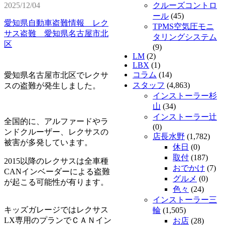
2025/12/04
クルーズコントロ
ール
(45)
愛知県自動車盗難情報 レク
TPMS空気圧モニ
サス盗難 愛知県名古屋市北
タリングシステム
区
(9)
LM
(2)
LBX
(1)
コラム
(14)
愛知県名古屋市北区でレクサ
スタッフ
(4,863)
スの盗難が発生しました。
インストーラー杉
山
(34)
インストーラー辻
全国的に、アルファードやラ
(0)
ンドクルーザー、レクサスの
店長水野
(1,782)
被害が多発しています。
休日
(0)
取付
(187)
2015以降のレクサスは全車種
おでかけ
(7)
CANインベーダーによる盗難
グルメ
(0)
が起こる可能性が有ります。
色々
(24)
インストーラー三
キッズガレージではレクサス
輪
(1,505)
LX専用のプランでＣＡＮイン
お店
(28)