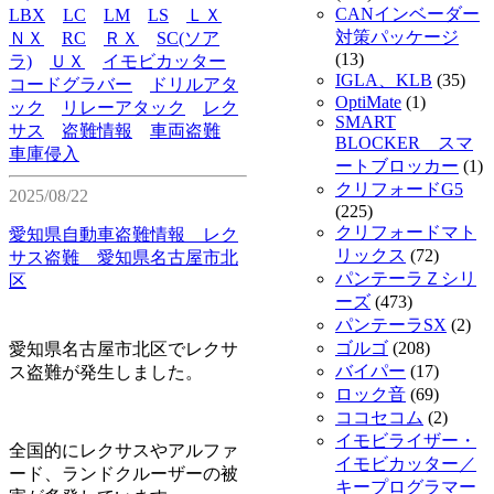
CANインベーダー
LBX
LC
LM
LS
ＬＸ
対策パッケージ
ＮＸ
RC
ＲＸ
SC(ソア
(13)
ラ)
ＵＸ
イモビカッター
IGLA、KLB
(35)
コードグラバー
ドリルアタ
OptiMate
(1)
ック
リレーアタック
レク
SMART
サス
盗難情報
車両盗難
BLOCKER スマ
車庫侵入
ートブロッカー
(1)
クリフォードG5
2025/08/22
(225)
クリフォードマト
愛知県自動車盗難情報 レク
リックス
(72)
サス盗難 愛知県名古屋市北
パンテーラＺシリ
区
ーズ
(473)
パンテーラSX
(2)
ゴルゴ
(208)
愛知県名古屋市北区でレクサ
バイパー
(17)
ス盗難が発生しました。
ロック音
(69)
ココセコム
(2)
イモビライザー・
全国的にレクサスやアルファ
イモビカッター／
ード、ランドクルーザーの被
キープログラマー