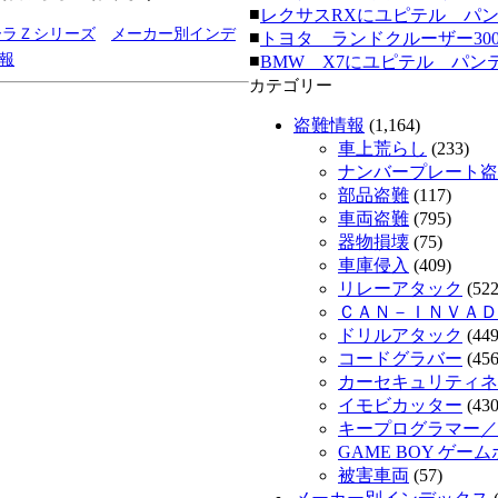
■
レクサスRXにユピテル パンテーラ
ーラＺシリーズ
メーカー別インデ
■
トヨタ ランドクルーザー300にク
報
■
BMW X7にユピテル パンテーラ
カテゴリー
盗難情報
(1,164)
車上荒らし
(233)
ナンバープレート盗
部品盗難
(117)
車両盗難
(795)
器物損壊
(75)
車庫侵入
(409)
リレーアタック
(522
ＣＡＮ－ＩＮＶＡＤ
ドリルアタック
(449
コードグラバー
(456
カーセキュリティネッ
イモビカッター
(430
キープログラマー／
GAME BOY ゲー
被害車両
(57)