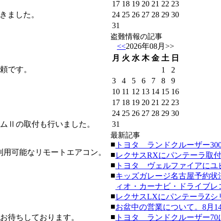
17
18
19
20
21
22
23
頂きました。
24
25
26
27
28
29
30
31
盗難情報の記事
<<
2026年08月
>>
月
火
水
木
金
土
日
頼です。
1
2
3
4
5
6
7
8
9
10
11
12
13
14
15
16
17
18
19
20
21
22
23
24
25
26
27
28
29
30
ムⅡの取付も行いました。
31
最新記事
■
トヨタ ランドクルーザー300にク
から利用可能なリモートエアコン。
■
レクサスRXにパンテーラ取付。(20
■
トヨタ ヴェルファイアにユピテ
■
キッズガレージ名古屋予約状
ィオ・カーナビ・ドライブレコーダ
■
レクサスLXにパンテーラZシリーズ
■
お盆中の営業について。8月14日
■
お待ちしております。
トヨタ ランドクルーザー70にク