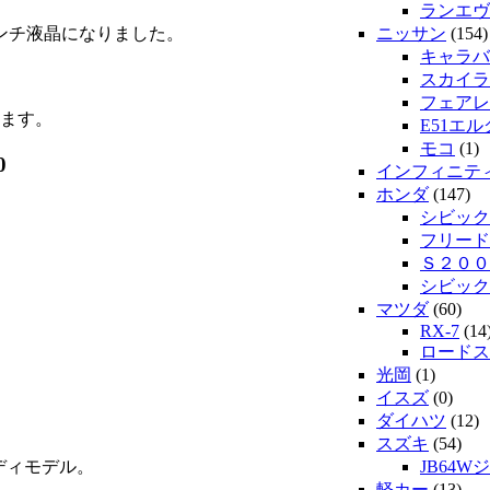
ランエヴ
インチ液晶になりました。
ニッサン
(154)
キャラバ
スカイラ
フェアレ
ます。
E51エ
モコ
(1)
0
インフィニテ
ホンダ
(147)
シビック
フリード
Ｓ２００
シビック
マツダ
(60)
RX-7
(14
ロードス
光岡
(1)
イスズ
(0)
ダイハツ
(12)
スズキ
(54)
ディモデル。
JB64W
軽カー
(13)