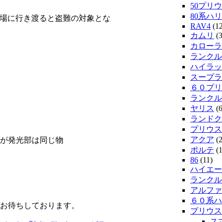
50プリウ
80系ハ
市場に行き渡ると盗難の対象とな
RAV4
(12
カムリ
(3
カローラ
ランクル
ハイラッ
スープラ
６０プリ
ランクル
ヤリス
(6
ランドク
プリウス
アクア
(2
が発光部は同じ物
ポルテ
(1
86
(11)
ハイエー
ランクル2
アルファ
６０系ハ
お待ちしております。
プリウス
ス