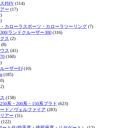
スPHV
(114)
リアー
(17)
)
)
・カローラスポーツ・カローラツーリング
(7)
300/ランドクルーザー300
(316)
クス
(2)
(8)
ウス
(41)
70
(160)
)
ルーザーFJ
(10)
α
(185)
0)
2)
ス
(158)
50系・200系・150系プラド
(623)
ード／ヴェルファイア
(283)
リアー
(31)
(122)
マート化(助手席・後部座席・リヤゲート）
(12)