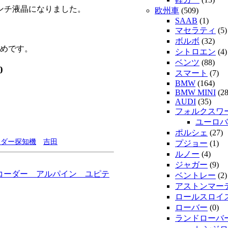
インチ液晶になりました。
欧州車
(509)
SAAB
(1)
マセラティ
(5)
ボルボ
(32)
めです。
シトロエン
(4)
ベンツ
(88)
0
スマート
(7)
BMW
(164)
BMW MINI
(28
AUDI
(35)
フォルクスワ
ユーロバ
ポルシェ
(27)
ーダー探知機
吉田
プジョー
(1)
ルノー
(4)
ジャガー
(9)
レコーダー アルパイン ユピテ
ベントレー
(2)
アストンマー
ロールスロイ
ローバー
(0)
ランドローバ