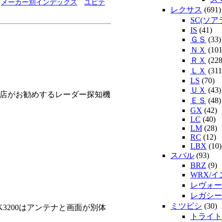
メーカー別インデックス
ユピテ
レクサス
(691)
SC(ソア
IS
(41)
ＧＳ
(33)
ＮＸ
(101
ＲＸ
(228
ＬＸ
(311
LS
(70)
ＵＸ
(43)
門店がお勧めするレーダー探知機
ＥＳ
(48)
GX
(42)
LC
(40)
LM
(28)
RC
(12)
LBX
(10)
スバル
(93)
BRZ
(9)
WRX/
レヴォー
レガシー
ミツビシ
(30)
3200はアンテナと画面が別体
トライト