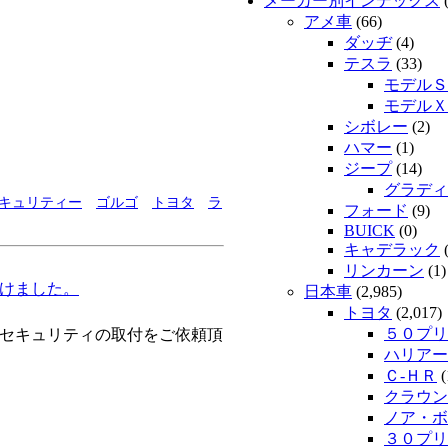
メーカー別インデックス
(
アメ車
(66)
ダッヂ
(4)
テスラ
(33)
モデルＳ
モデルＸ
シボレー
(2)
ハマー
(1)
ジープ
(14)
グラディ
キュリティー
ゴルゴ
トヨタ
ラ
フォード
(9)
BUICK
(0)
キャデラック
(
リンカーン
(1)
付けました。
日本車
(2,985)
トヨタ
(2,017)
５０プリ
のセキュリティの取付をご依頼頂
ハリアー
Ｃ-ＨＲ
(
クラウン
ノア・ボ
３０プリ