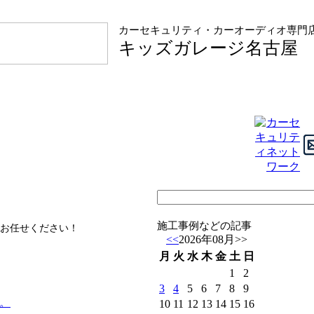
カーセキュリティ・カーオーディオ専門
キッズガレージ名古屋
施工事例などの記事
お任せください！
<<
2026年08月
>>
月
火
水
木
金
土
日
1
2
3
4
5
6
7
8
9
。
10
11
12
13
14
15
16