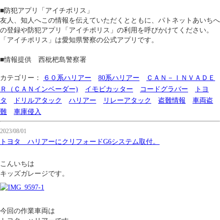
■防犯アプリ「アイチポリス」
友人、知人へこの情報を伝えていただくとともに、パトネットあいちへ
の登録や防犯アプリ「アイチポリス」の利用を呼びかけてください。
「アイチポリス」は愛知県警察の公式アプリです。
■情報提供 西枇杷島警察署
カテゴリー：
６０系ハリアー
80系ハリアー
ＣＡＮ－ＩＮＶＡＤＥ
Ｒ（ＣＡＮインベーダー)
イモビカッター
コードグラバー
トヨ
タ
ドリルアタック
ハリアー
リレーアタック
盗難情報
車両盗
難
車庫侵入
2023/08/01
トヨタ ハリアーにクリフォードG6システム取付。
こんいちは
キッズガレージです。
今回の作業車両は