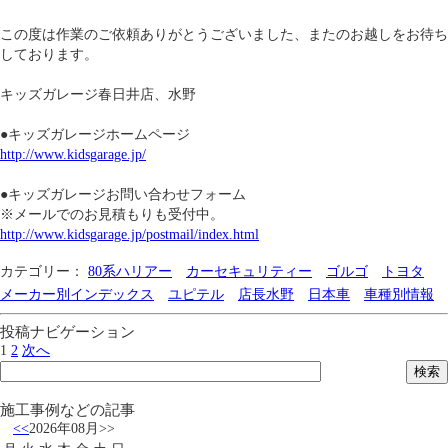
この度は作業のご依頼ありがとうございました、またのお越しをお待ち
しております。
キッズガレージ春日井店、水野
●キッズガレージホームページ
http://www.kidsgarage.jp/
●キッズガレージお問い合わせフォーム
※メールでのお見積もりも受付中。
http://www.kidsgarage.jp/postmail/index.html
カテゴリー：
80系ハリアー
カーセキュリティー
ゴルゴ
トヨタ
メーカー別インデックス
ユピテル
店長水野
日本車
車種別情報
投稿ナビゲーション
1
2
次へ
施工事例などの記事
<<
2026年08月
>>