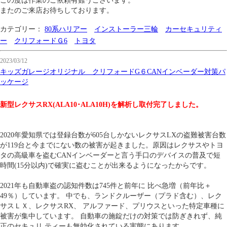
この度は作業のご依頼有難うございます。
またのご来店お待ちしております。
カテゴリー：
80系ハリアー
インストーラー三輪
カーセキュリティ
ー
クリフォードＧ6
トヨタ
2023/03/12
キッズガレージオリジナル クリフォードG６CANインベーダー対策パ
ッケージ
新型レクサスRX(ALA10･ALA10H)を解析し取付完了しました。
2020年愛知県では登録台数が605台しかないレクサスLXの盗難被害台数
が119台と今までにない数の被害が起きました。原因はレクサスやトヨ
タの高級車を盗むCANインベーダーと言う手口のデバイスの普及で短
時間(15分以内)で確実に盗むことが出来るようになったからです。
2021年も自動車盗の認知件数は745件と前年に 比べ急増（前年比＋
49％）しています。 中でも、ランドクルーザー（プラド含む）、レク
サスＬＸ、レクサスRX、 アルファード、プリウスといった特定車種に
被害が集中しています。 自動車の施錠だけの対策では防ぎきれず、純
正のセキュリ ティーも無効化されている実態にあります。