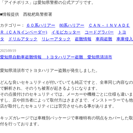
「アイチポリス」は愛知県警察の公式アプリです。
■情報提供 西枇杷島警察署
カテゴリー：
６０系ハリアー
80系ハリアー
ＣＡＮ－ＩＮＶＡＤＥ
Ｒ（ＣＡＮインベーダー)
イモビカッター
コードグラバー
トヨ
タ
ドリルアタック
リレーアタック
盗難情報
車両盗難
車庫侵入
2025/09/19
愛知県自動車盗難情報 トヨタハリアー盗難 愛知県清須市
愛知県清須市でトヨタハリアー盗難が発生しました。
どんな良いセキュリティが付いていても純正ですと、全車同じ内容なの
で解析され、そのうち被害が起きるようになります。
その点後付けのセキュリティでは、メーカーや機種ごとに仕様も違いま
すし、店や担当者によって取付方はさまざまで、インストーラーでも他
店が取付したセキュリティには苦労させられる事があります。
キッズガレージでは車種別パッケージで車種特有の弱点をカバーした取
付を行っております。