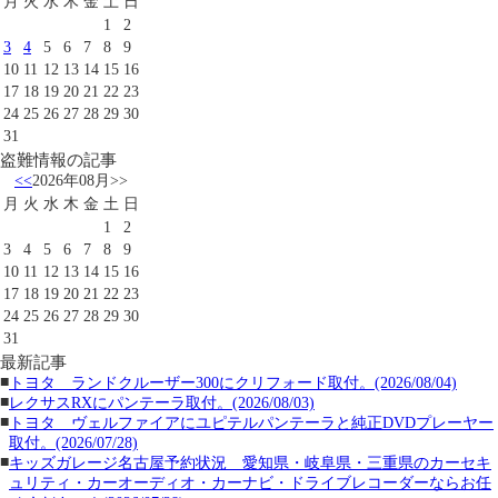
月
火
水
木
金
土
日
1
2
3
4
5
6
7
8
9
10
11
12
13
14
15
16
17
18
19
20
21
22
23
24
25
26
27
28
29
30
31
盗難情報の記事
<<
2026年08月
>>
月
火
水
木
金
土
日
1
2
3
4
5
6
7
8
9
10
11
12
13
14
15
16
17
18
19
20
21
22
23
24
25
26
27
28
29
30
31
最新記事
■
トヨタ ランドクルーザー300にクリフォード取付。(2026/08/04)
■
レクサスRXにパンテーラ取付。(2026/08/03)
■
トヨタ ヴェルファイアにユピテルパンテーラと純正DVDプレーヤー
取付。(2026/07/28)
■
キッズガレージ名古屋予約状況 愛知県・岐阜県・三重県のカーセキ
ュリティ・カーオーディオ・カーナビ・ドライブレコーダーならお任