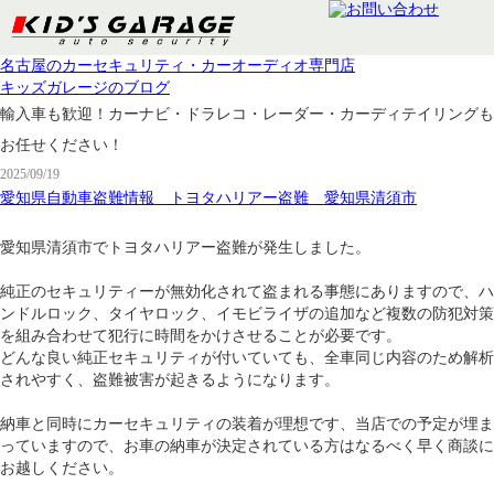
名古屋のカーセキュリティ・カーオーディオ専門店
キッズガレージのブログ
輸入車も歓迎！カーナビ・ドラレコ・レーダー・カーディテイリングも
お任せください！
2025/09/19
愛知県自動車盗難情報 トヨタハリアー盗難 愛知県清須市
愛知県清須市でトヨタハリアー盗難が発生しました。
純正のセキュリティーが無効化されて盗まれる事態にありますので、ハ
ンドルロック、タイヤロック、イモビライザの追加など複数の防犯対策
を組み合わせて犯行に時間をかけさせることが必要です。
どんな良い純正セキュリティが付いていても、全車同じ内容のため解析
されやすく、盗難被害が起きるようになります。
納車と同時にカーセキュリティの装着が理想です、当店での予定が埋ま
っていますので、お車の納車が決定されている方はなるべく早く商談に
お越しください。