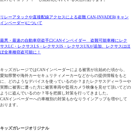
リレーアタックや直接配線アクセスによる盗難 CAN-INVADER(キャン
インベーダー)について
最悪・最速の自動車窃盗手口CANインベイダー 盗難可能車種にレク
サスLC・レクサスLS・レクサスIS・レクサスUXが追加、レクサスはほ
ぼ全車種窃盗可能に！
キッズガレージではCANインベーダーによる被害が出始めた頃から、
愛知県警や海外カーセキュリティメーカーなどからの提供情報をもと
に、どのようなデバイスを使っているのか？またレクサスディーラーや
実際に被害に遭った方に被害車両や監視カメラ映像を見せて頂いてどの
ように盗んでいるのか？等を把握し対策を行ってきました。
CANインベーダーへの車種別の対策もかなりラインアップを増やして
おります。
キッズガレージオリジナル