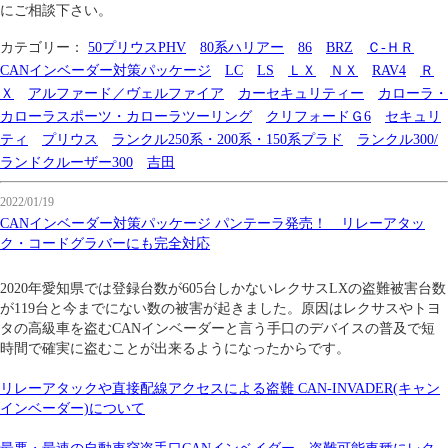
にご相談下さい。
カテゴリー：
50プリウスPHV
80系ハリアー
86
BRZ
Ｃ-ＨＲ
CANインベーダー対策パッケージ
LC
LS
ＬＸ
ＮＸ
RAV4
Ｒ
Ｘ
アルファード／ヴェルファイア
カーセキュリティー
カローラ・
カローラスポーツ・カローラツーリング
クリフォードＧ6
セキュリ
ティ
プリウス
ランクル250系・200系・150系プラド
ランクル300/
ランドクルーザー300
吉田
2022/01/19
CANインベーダー対策パッケージ パンテーラ発売！ リレーアタッ
ク・コードグラバーにも完全対応
2020年愛知県では登録台数が605台しかないレクサスLXの盗難被害台数
が119台と今までにない数の被害が起きました。原因はレクサスやトヨ
タの高級車を盗むCANインベーダーと言う手口のデバイスの普及で短
時間で確実に盗むことが出来るようになったからです。
リレーアタックや直接配線アクセスによる盗難 CAN-INVADER(キャン
インベーダー)について