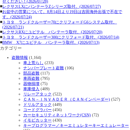
せください！(2026/07/28)
■
レクサスLXにパンテーラZシリーズ取付。(2026/07/27)
■
お盆中の営業について。8月14日より19日は吉田海外出張で不在で
す。(2026/07/24)
■
トヨタ ランドクルーザー70にクリフォードG6システム取付。
(2026/07/21)
■
レクサスRXにユピテル パンテーラ取付。(2026/07/20)
■
トヨタ ランドクルーザー300にクリフォード取付。(2026/07/14)
■
BMW X7にユピテル パンテーラ取付。(2026/07/13)
カテゴリー
盗難情報
(1,164)
車上荒らし
(233)
ナンバープレート盗難
(106)
部品盗難
(117)
車両盗難
(795)
器物損壊
(75)
車庫侵入
(409)
リレーアタック
(522)
ＣＡＮ－ＩＮＶＡＤＥＲ（ＣＡＮインベーダー)
(527)
ドリルアタック
(449)
コードグラバー
(456)
カーセキュリティネットワーク(CSN)
(72)
イモビカッター
(430)
キープログラマー／キーエミュレターキーエミュレーター