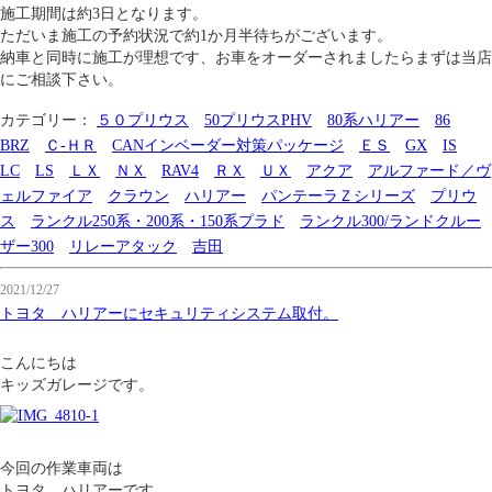
施工期間は約3日となります。
ただいま施工の予約状況で約1か月半待ちがございます。
納車と同時に施工が理想です、お車をオーダーされましたらまずは当店
にご相談下さい。
カテゴリー：
５０プリウス
50プリウスPHV
80系ハリアー
86
BRZ
Ｃ-ＨＲ
CANインベーダー対策パッケージ
ＥＳ
GX
IS
LC
LS
ＬＸ
ＮＸ
RAV4
ＲＸ
ＵＸ
アクア
アルファード／ヴ
ェルファイア
クラウン
ハリアー
パンテーラＺシリーズ
プリウ
ス
ランクル250系・200系・150系プラド
ランクル300/ランドクルー
ザー300
リレーアタック
吉田
2021/12/27
トヨタ ハリアーにセキュリティシステム取付。
こんにちは
キッズガレージです。
今回の作業車両は
トヨタ ハリアーです。