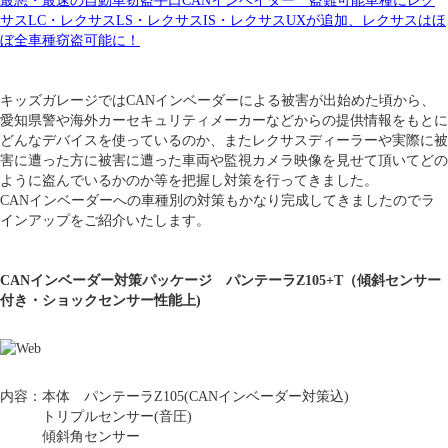
最悪・最速の自動車窃盗手口CANインベイダー 盗難可能車種にレク
サスLC・レクサスLS・レクサスIS・レクサスUXが追加、レクサスはほ
ぼ全車種窃盗可能に！
キッズガレージではCANインベーダーによる被害が出始めた頃から、
愛知県警や海外カーセキュリティメーカーなどからの提供情報をもとに
どんなデバイスを使っているのか、またレクサスディーラーや実際に被
害に遭った方に被害に遭った車両や監視カメラ映像を見せて頂いてどの
ように盗んでいるかのか等を把握し対策を行ってきました。
CANインベーダーへの車種別の対策もかなり完成してきましたのでラ
インアップをご紹介いたします。
CANインベーダー対策パッケージ
パンテーラZ105+T（傾斜センサー
付き・ショックセンサー性能上)
内容：本体 パンテーラZ105(CANインベーダー対策込)
トリプルセンサー(音圧)
傾斜角センサー