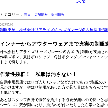
戻る
カテゴリー：
吉田
店舗情報
採用情報
2025/05/09
制服支給 株式会社リアライズ/キッズガレージ名古屋採用情
インナーからアウターウェアまで充実の制服
株式会社リアライズ/キッズガレージ名古屋では制服が支給さ
作業ズボン、夏はポロシャツ、冬はボタンダウンシャツ・スウ
トまで有ります。
作業性抜群！ 私服は汚さない！
自動車用品店ではロゴ入りTシャツなどだけであとは私服のジ
見かけますが、やはり制服があった方が見た目はもちろんです
も低いです。
あとはスタッフ自身で服代を負担する必要が無いので良いと思
ジーンズに穴が開いたり、油汚れが付いたりしたら辛いと思い