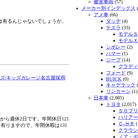
被害車両
(57)
メーカー別インデックス
(
アメ車
(66)
は有るんじゃないでしょうか。
ダッヂ
(4)
テスラ
(33)
モデルＳ
モデルＸ
シボレー
(2)
ハマー
(1)
ジープ
(14)
グラディ
フォード
(9)
イズ/キッズガレージ名古屋採用
BUICK
(0)
キャデラック
(
リンカーン
(1)
日本車
(2,985)
トヨタ
(2,017)
５０プリ
。
ハリアー
ら週休2日です。年間休日121
Ｃ-ＨＲ
(
有りますので、年間休暇は131
クラウン
ノア・ボ