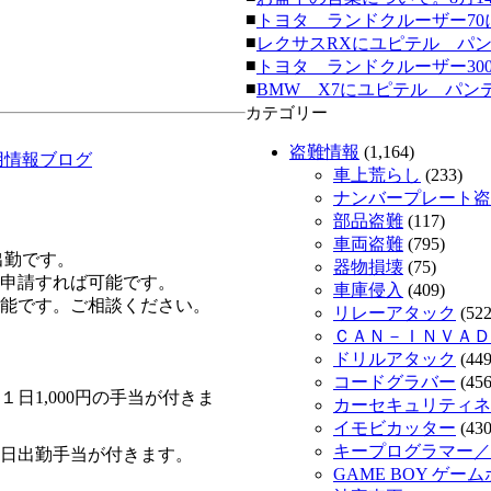
■
トヨタ ランドクルーザー70にク
■
レクサスRXにユピテル パンテーラ
■
トヨタ ランドクルーザー300にク
■
BMW X7にユピテル パンテーラ
カテゴリー
盗難情報
(1,164)
用情報ブログ
車上荒らし
(233)
ナンバープレート盗
部品盗難
(117)
車両盗難
(795)
出勤です。
器物損壊
(75)
申請すれば可能です。
車庫侵入
(409)
能です。ご相談ください。
リレーアタック
(522
ＣＡＮ－ＩＮＶＡＤ
ドリルアタック
(449
コードグラバー
(456
日1,000円の手当が付きま
カーセキュリティネッ
イモビカッター
(430
キープログラマー／
の土日出勤手当が付きます。
GAME BOY ゲー