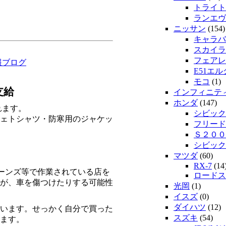
トライト
ランエヴ
ニッサン
(154)
キャラバ
スカイラ
フェアレ
報ブログ
E51エ
モコ
(1)
支給
インフィニテ
ホンダ
(147)
れます。
シビック
ェトシャツ・防寒用のジャケッ
フリード
Ｓ２００
シビック
マツダ
(60)
RX-7
(14
ーンズ等で作業されている店を
ロードス
が、車を傷つけたりする可能性
光岡
(1)
イスズ
(0)
ダイハツ
(12)
います。せっかく自分で買った
スズキ
(54)
ます。