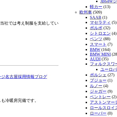
JB64W
軽カー
(13)
欧州車
(509)
SAAB
(1)
マセラティ
(5)
当社では考え制服を支給してい
ボルボ
(32)
シトロエン
(4)
ベンツ
(88)
スマート
(7)
BMW
(164)
BMW MINI
(28
AUDI
(35)
フォルクスワ
ユーロバ
ポルシェ
(27)
ージ名古屋採用情報ブログ
プジョー
(1)
ルノー
(4)
ジャガー
(9)
ベントレー
(2)
スも冷暖房完備です。
アストンマー
ロールスロイ
ローバー
(0)