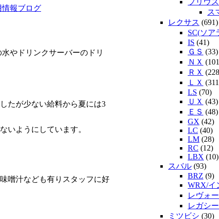
プリウス
用情報ブログ
ス
レクサス
(691)
SC(ソア
IS
(41)
ＧＳ
(33)
の水やドリンクサーバーのドリ
ＮＸ
(101
ＲＸ
(228
ＬＸ
(311
LS
(70)
ＵＸ
(43)
したが少ない給料から夏には3
ＥＳ
(48)
GX
(42)
ないようにしています。
LC
(40)
LM
(28)
RC
(12)
LBX
(10)
スバル
(93)
BRZ
(9)
味噌汁なども有りスタッフに好
WRX/
レヴォー
レガシー
ミツビシ
(30)