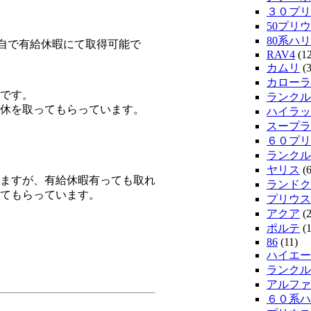
３０プリ
50プリウ
80系ハ
自で有給休暇にて取得可能で
RAV4
(12
カムリ
(3
カローラ
いです。
ランクル
休を取ってもらっています。
ハイラッ
スープラ
６０プリ
ランクル
ヤリス
(6
いますが、有給休暇有っても取れ
ランドク
てもらっています。
プリウス
アクア
(2
ポルテ
(1
86
(11)
ハイエー
ランクル2
アルファ
６０系ハ