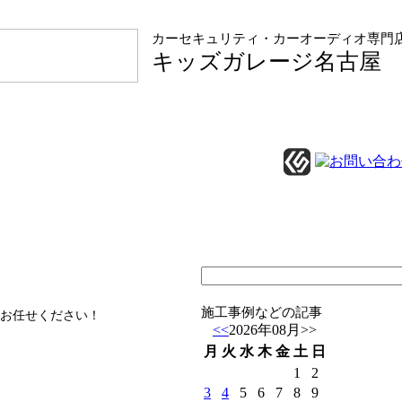
カーセキュリティ・カーオーディオ専門
キッズガレージ名古屋
施工事例などの記事
お任せください！
<<
2026年08月
>>
月
火
水
木
金
土
日
1
2
3
4
5
6
7
8
9