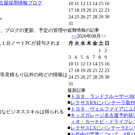
名古屋採用情報ブログ
10
11
12
13
14
15
16
17
18
19
20
21
22
23
24
25
26
27
28
29
30
す
31
、ブログの更新、予定の管理や
盗難情報の記事
<<
2026年08月
>>
１台ノートPCが貸与されま
月
火
水
木
金
土
日
1
2
3
4
5
6
7
8
9
10
11
12
13
14
15
16
17
18
19
20
21
22
23
等見積もり以外の殆どの情報は
24
25
26
27
28
29
30
31
最新記事
■
トヨタ ランドクルーザー300にク
■
レクサスRXにパンテーラ取付。(20
■
トヨタ ヴェルファイアにユピテ
的なビジネススキルは得られる
■
キッズガレージ名古屋予約状
ィオ・カーナビ・ドライブレコーダ
■
レクサスLXにパンテーラZシリーズ
■
お盆中の営業について。8月14日