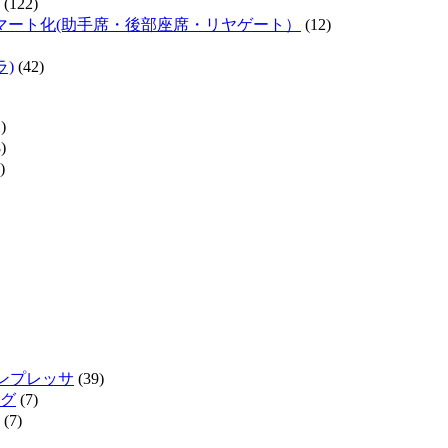
(122)
マート化(助手席・後部座席・リヤゲート）
(12)
ラ)
(42)
)
)
)
インプレッサ
(39)
グ
(7)
(7)