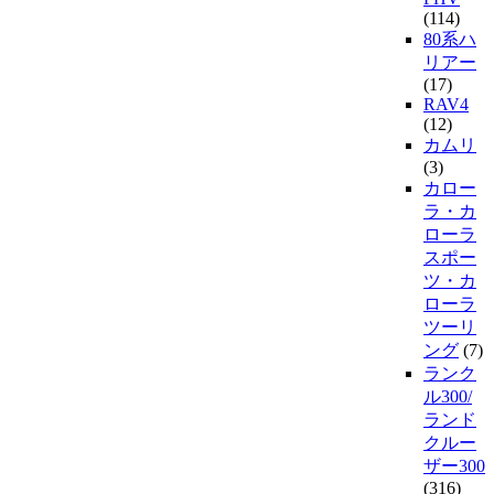
(114)
80系ハ
リアー
(17)
RAV4
(12)
カムリ
(3)
カロー
ラ・カ
ローラ
スポー
ツ・カ
ローラ
ツーリ
ング
(7)
ランク
ル300/
ランド
クルー
ザー300
(316)