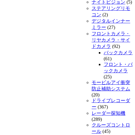
ナイトビジョン
(5)
ステアリングリモ
コン
(2)
デジタルインナー
ミラー
(27)
フロントカメラ・
リヤカメラ・サイ
ドカメラ
(92)
バックカメラ
(61)
フロント・バ
ックカメラ
(25)
モービルアイ衝突
防止補助システム
(20)
ドライブレコーダ
ー
(367)
レーダー探知機
(289)
クルーズコントロ
ール
(45)