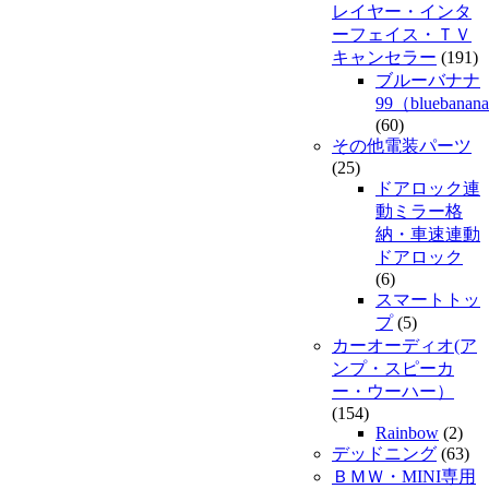
レイヤー・インタ
ーフェイス・ＴＶ
キャンセラー
(191)
ブルーバナナ
99（bluebanan
(60)
その他電装パーツ
(25)
ドアロック連
動ミラー格
納・車速連動
ドアロック
(6)
スマートトッ
プ
(5)
カーオーディオ(ア
ンプ・スピーカ
ー・ウーハー）
(154)
Rainbow
(2)
デッドニング
(63)
ＢＭＷ・MINI専用