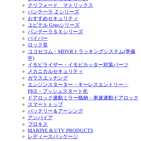
クリフォード マトリックス
パンテーラ Ｚシリーズ
おすすめセキュリティ
ユピテル Grgoシリーズ
パンテーラＳＸシリーズ
バイパー
ロック音
ココセコム・MDVRトラッキングシステム(準備
中)
イモビライザー・イモビカッター対策パーツ
メカニカルセキュリティ
ガラスエッチング
エンジンスターター・キーレスエントリー・
PKE・プッシュスタート化
ドアロック連動ミラー格納・車速連動ドアロック
スマートトップ
バッテリー＆アーシング
アンパイア
ブロキス
MARINE & UTV PRODUCTS
レディースパッケージ