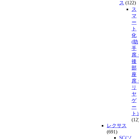
ス
(122)
ス
マ
ー
ト
化
(助
手
席
後
部
座
席
リ
ヤ
ゲ
ー
ト
(12
レクサス
(691)
SC(ソ