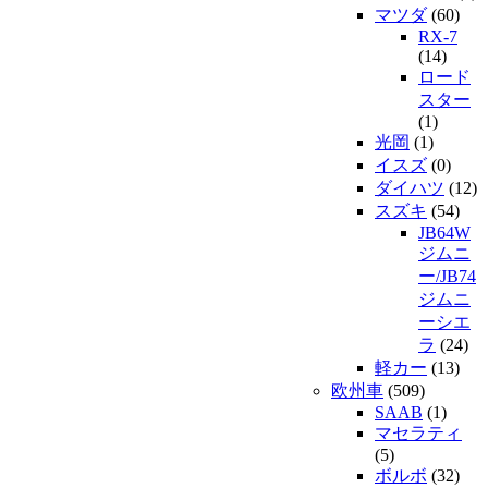
マツダ
(60)
RX-7
(14)
ロード
スター
(1)
光岡
(1)
イスズ
(0)
ダイハツ
(12)
スズキ
(54)
JB64W
ジムニ
ー/JB74
ジムニ
ーシエ
ラ
(24)
軽カー
(13)
欧州車
(509)
SAAB
(1)
マセラティ
(5)
ボルボ
(32)