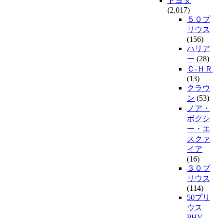
トヨタ
(2,017)
５０プ
リウス
(156)
ハリア
ー
(28)
Ｃ-ＨＲ
(13)
クラウ
ン
(53)
ノア・
ボクシ
ー・エ
スクァ
イア
(16)
３０プ
リウス
(114)
50プリ
ウス
PHV