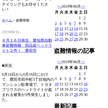
テイリングもお任せくださ
<<
2019年06月
>>
い！
月
火
水
木
金
土
日
1
2
ホーム
>
盗難情報
3
4
5
6
7
8
9
10
11
12
13
14
15
16
2019/06/16
17
18
19
20
21
22
23
24
25
26
27
28
29
30
６月１６日発生 愛知県自動
車盗難情報 部品盗ヘッドラ
盗難情報の記事
イト２件！ 豊田市
<<
2019年06月
>>
■状況
月
火
水
木
金
土
日
1
2
6月14日から6月16日にかけ
3
4
5
6
7
8
9
て、豊田市田中町3丁目地内の
10
11
12
13
14
15
16
マンション駐車場で、トヨタ
17
18
19
20
21
22
23
プリウスのヘッドライトが盗
24
25
26
27
28
29
30
まれる被害が2件発生しまし
た。
最新記事