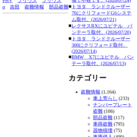
張で不在です。(2026/07/24)
PHV
プリウス
プリウス
■
トヨタ ランドクルーザー
α
吉田
盗難情報
部品盗難
70にクリフォードG6システ
ム取付。(2026/07/21)
■
レクサスRXにユピテル パ
ンテーラ取付。(2026/07/20)
■
トヨタ ランドクルーザー
300にクリフォード取付。
(2026/07/14)
■
BMW X7にユピテル パン
テーラ取付。(2026/07/13)
カテゴリー
盗難情報
(1,164)
車上荒らし
(233)
ナンバープレート
盗難
(106)
部品盗難
(117)
車両盗難
(795)
器物損壊
(75)
車庫侵入
(409)