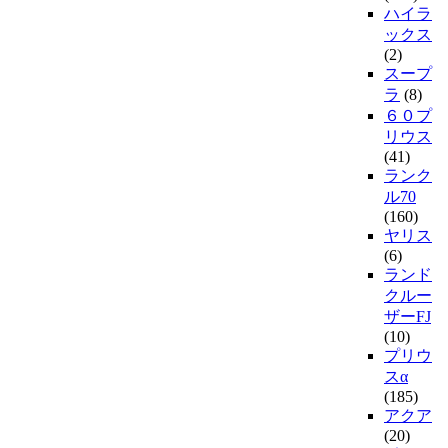
ハイラ
ックス
(2)
スープ
ラ
(8)
６０プ
リウス
(41)
ランク
ル70
(160)
ヤリス
(6)
ランド
クルー
ザーFJ
(10)
プリウ
スα
(185)
アクア
(20)