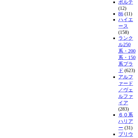
ポルテ
(12)
86
(11)
ハイエ
ース
(158)
ランク
ル250
系・200
系・150
系プラ
ド
(623)
アルフ
ァード
／ヴェ
ルファ
イア
(283)
６０系
ハリア
ー
(31)
プリウ