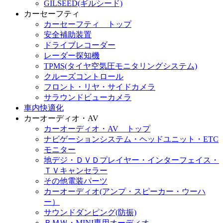
GILSEED(ギルシード)
カーセーフティ
カーセーフティ トップ
安全補助装置
ドライブレコーダー
レーダー探知機
TPMS(タイヤ空気圧モニタリングシステム)
クルーズコントロール
フロント・リヤ・サイドカメラ
サラウンドビューカメラ
車内快適化
カーオーディオ・AV
カーオーディオ・AV トップ
ナビゲーションシステム・ヘッドユニット・ETC
モニター
地デジ・ＤＶＤプレイヤー・インターフェイス・
ＴＶキャンセラー
その他電装パーツ
カーオーディオ(アンプ・スピーカー・ウーハ
ー）
サウンドダンピング(防振)
ＢＭＷ・MINI専用オーディオ