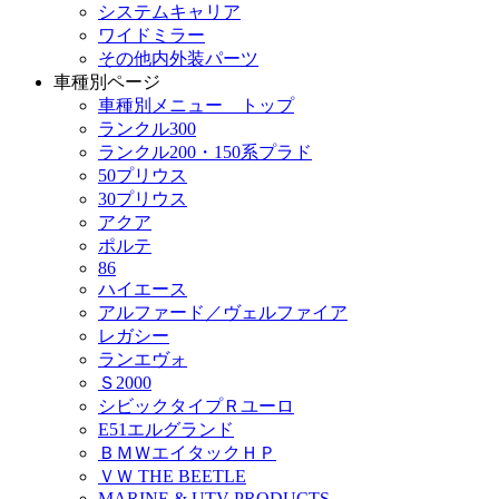
システムキャリア
ワイドミラー
その他内外装パーツ
車種別ページ
車種別メニュー トップ
ランクル300
ランクル200・150系プラド
50プリウス
30プリウス
アクア
ポルテ
86
ハイエース
アルファード／ヴェルファイア
レガシー
ランエヴォ
Ｓ2000
シビックタイプＲユーロ
E51エルグランド
ＢＭＷエイタックＨＰ
ＶＷ THE BEETLE
MARINE & UTV PRODUCTS