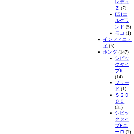
レディ
Ｚ
(7)
E51エ
ルグラ
ンド
(5)
モコ
(1)
インフィニテ
ィ
(5)
ホンダ
(147)
シビッ
クタイ
プR
(14)
フリー
ド
(1)
Ｓ２０
００
(31)
シビッ
クタイ
プRユ
ーロ
(7)