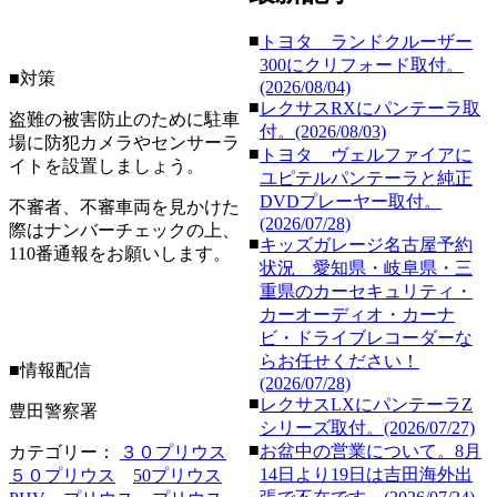
■
トヨタ ランドクルーザー
300にクリフォード取付。
■対策
(2026/08/04)
■
レクサスRXにパンテーラ取
盗難の被害防止のために駐車
付。(2026/08/03)
場に防犯カメラやセンサーラ
■
トヨタ ヴェルファイアに
イトを設置しましょう。
ユピテルパンテーラと純正
DVDプレーヤー取付。
不審者、不審車両を見かけた
(2026/07/28)
際はナンバーチェックの上、
■
キッズガレージ名古屋予約
110番通報をお願いします。
状況 愛知県・岐阜県・三
重県のカーセキュリティ・
カーオーディオ・カーナ
ビ・ドライブレコーダーな
らお任せください！
■情報配信
(2026/07/28)
■
レクサスLXにパンテーラZ
豊田警察署
シリーズ取付。(2026/07/27)
■
お盆中の営業について。8月
カテゴリー：
３０プリウス
14日より19日は吉田海外出
５０プリウス
50プリウス