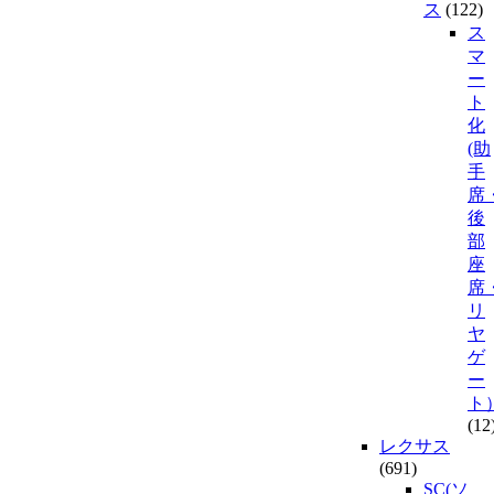
ス
(122)
ス
マ
ー
ト
化
(助
手
席
後
部
座
席
リ
ヤ
ゲ
ー
ト
(12
レクサス
(691)
SC(ソ