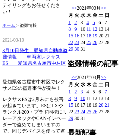
テイリングもお任せくださ
<<
2021年03月
>>
い！
月
火
水
木
金
土
日
1
2
3
4
5
6
7
ホーム
>
盗難情報
8
9
10
11
12
13
14
15
16
17
18
19
20
21
2021/03/10
22
23
24
25
26
27
28
29
30
31
3月10日発生 愛知県自動車盗
難情報 車両盗レクサス
盗難情報の記事
ES 愛知県名古屋市中村区
<<
2021年03月
>>
愛知県名古屋市中村区でレク
月
火
水
木
金
土
日
サスESの盗難事件が発生！
1
2
3
4
5
6
7
8
9
10
11
12
13
14
レクサスESは2月末にも被害
15
16
17
18
19
20
21
が起きています。ESはLXや
22
23
24
25
26
27
28
ランクル200・プラド同様にリ
29
30
31
レーアタックやCANインベー
ダーで盗めてしまいますの
で、同じデバイスを使って盗
最新記事