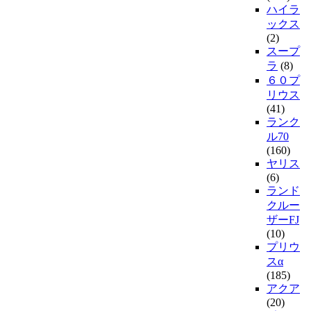
ハイラ
ックス
(2)
スープ
ラ
(8)
６０プ
リウス
(41)
ランク
ル70
(160)
ヤリス
(6)
ランド
クルー
ザーFJ
(10)
プリウ
スα
(185)
アクア
(20)