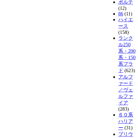
ポルテ
(12)
86
(11)
ハイエ
ース
(158)
ランク
ル250
系・200
系・150
系プラ
ド
(623)
アルフ
ァード
／ヴェ
ルファ
イア
(283)
６０系
ハリア
ー
(31)
プリウ