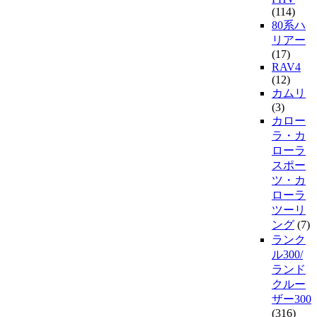
(114)
80系ハ
リアー
(17)
RAV4
(12)
カムリ
(3)
カロー
ラ・カ
ローラ
スポー
ツ・カ
ローラ
ツーリ
ング
(7)
ランク
ル300/
ランド
クルー
ザー300
(316)