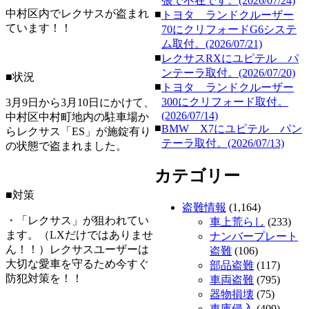
張で不在です。(2026/07/24)
中村区内でレクサスが盗まれ
■
トヨタ ランドクルーザー
ています！！
70にクリフォードG6システ
ム取付。(2026/07/21)
■
レクサスRXにユピテル パ
ンテーラ取付。(2026/07/20)
■状況
■
トヨタ ランドクルーザー
300にクリフォード取付。
3月9日から3月10日にかけて、
(2026/07/14)
中村区中村町地内の駐車場か
■
BMW X7にユピテル パン
らレクサス「ES」が施錠有り
テーラ取付。(2026/07/13)
の状態で盗まれました。
カテゴリー
■対策
盗難情報
(1,164)
・「レクサス」が狙われてい
車上荒らし
(233)
ます。（LXだけではありませ
ナンバープレート
ん！！）レクサスユーザーは
盗難
(106)
大切な愛車を守るため今すぐ
部品盗難
(117)
防犯対策を！！
車両盗難
(795)
器物損壊
(75)
車庫侵入
(409)