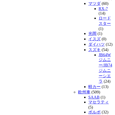
マツダ
(60)
RX-7
(14)
ロード
スター
(1)
光岡
(1)
イスズ
(0)
ダイハツ
(12)
スズキ
(54)
JB64W
ジムニ
ー/JB74
ジムニ
ーシエ
ラ
(24)
軽カー
(13)
欧州車
(509)
SAAB
(1)
マセラティ
(5)
ボルボ
(32)