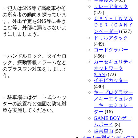
リレーアタック
・犯人はSNS等で高級車やそ
(522)
の所有者の動向を探っていま
ＣＡＮ－ＩＮＶＡ
す。外出予定をSNS等に書き
ＤＥＲ（ＣＡＮイ
こむ等、外部に漏らさないよ
ンベーダー)
(527)
うにしましょう。
ドリルアタック
(449)
コードグラバー
・ハンドルロック、タイヤロ
(456)
カーセキュリティ
ック、振動警報アラームなど
ネットワーク
のプラスワン対策をしましょ
(CSN)
(72)
う。
イモビカッター
(430)
キープログラマー
・駐車場にはゲート式シャッ
／キーエミュレタ
ターの設置など強固な防犯対
ーキーエミュレー
策を実施してください。
ター
(16)
GAME BOY ゲー
ムボーイ
(8)
被害車両
(57)
メーカー別インデックス