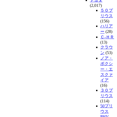
トヨタ
(2,017)
５０プ
リウス
(156)
ハリア
ー
(28)
Ｃ-ＨＲ
(13)
クラウ
ン
(53)
ノア・
ボクシ
ー・エ
スクァ
イア
(16)
３０プ
リウス
(114)
50プリ
ウス
PHV