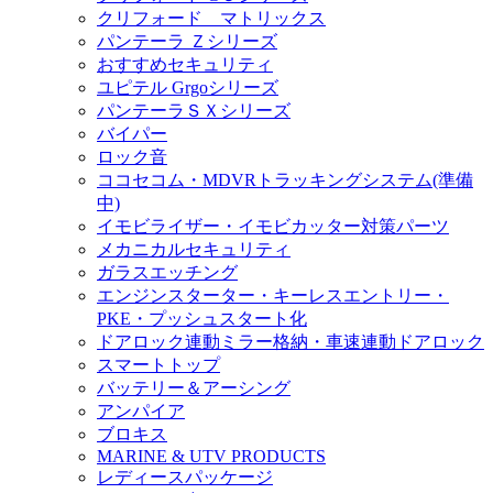
クリフォード マトリックス
パンテーラ Ｚシリーズ
おすすめセキュリティ
ユピテル Grgoシリーズ
パンテーラＳＸシリーズ
バイパー
ロック音
ココセコム・MDVRトラッキングシステム(準備
中)
イモビライザー・イモビカッター対策パーツ
メカニカルセキュリティ
ガラスエッチング
エンジンスターター・キーレスエントリー・
PKE・プッシュスタート化
ドアロック連動ミラー格納・車速連動ドアロック
スマートトップ
バッテリー＆アーシング
アンパイア
ブロキス
MARINE & UTV PRODUCTS
レディースパッケージ