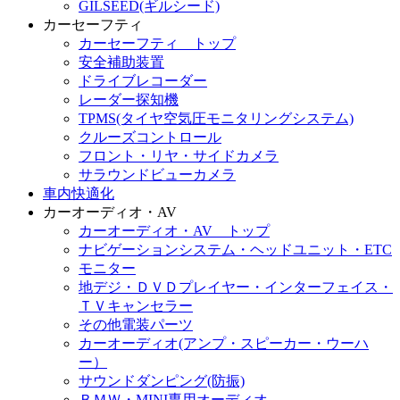
GILSEED(ギルシード)
カーセーフティ
カーセーフティ トップ
安全補助装置
ドライブレコーダー
レーダー探知機
TPMS(タイヤ空気圧モニタリングシステム)
クルーズコントロール
フロント・リヤ・サイドカメラ
サラウンドビューカメラ
車内快適化
カーオーディオ・AV
カーオーディオ・AV トップ
ナビゲーションシステム・ヘッドユニット・ETC
モニター
地デジ・ＤＶＤプレイヤー・インターフェイス・
ＴＶキャンセラー
その他電装パーツ
カーオーディオ(アンプ・スピーカー・ウーハ
ー）
サウンドダンピング(防振)
ＢＭＷ・MINI専用オーディオ