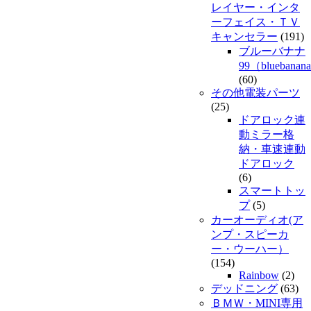
レイヤー・インタ
ーフェイス・ＴＶ
キャンセラー
(191)
ブルーバナナ
99（bluebanan
(60)
その他電装パーツ
(25)
ドアロック連
動ミラー格
納・車速連動
ドアロック
(6)
スマートトッ
プ
(5)
カーオーディオ(ア
ンプ・スピーカ
ー・ウーハー）
(154)
Rainbow
(2)
デッドニング
(63)
ＢＭＷ・MINI専用