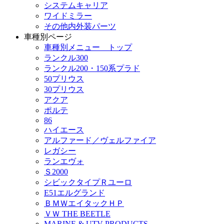
システムキャリア
ワイドミラー
その他内外装パーツ
車種別ページ
車種別メニュー トップ
ランクル300
ランクル200・150系プラド
50プリウス
30プリウス
アクア
ポルテ
86
ハイエース
アルファード／ヴェルファイア
レガシー
ランエヴォ
Ｓ2000
シビックタイプＲユーロ
E51エルグランド
ＢＭＷエイタックＨＰ
ＶＷ THE BEETLE
MARINE & UTV PRODUCTS