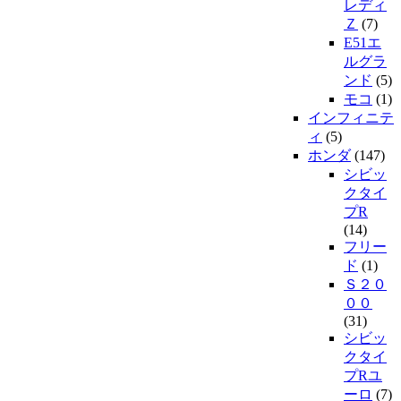
レディ
Ｚ
(7)
E51エ
ルグラ
ンド
(5)
モコ
(1)
インフィニテ
ィ
(5)
ホンダ
(147)
シビッ
クタイ
プR
(14)
フリー
ド
(1)
Ｓ２０
００
(31)
シビッ
クタイ
プRユ
ーロ
(7)