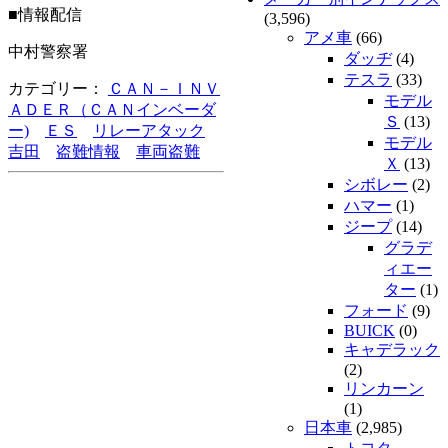
■情報配信
(3,596)
アメ車
(66)
中村警察署
ダッヂ
(4)
テスラ
(33)
カテゴリー：
ＣＡＮ－ＩＮＶ
モデル
ＡＤＥＲ（ＣＡＮインベーダ
Ｓ
(13)
ー)
ＥＳ
リレーアタック
モデル
吉田
盗難情報
車両盗難
Ｘ
(13)
シボレー
(2)
ハマー
(1)
ジープ
(14)
グラデ
ィエー
ター
(1)
フォード
(9)
BUICK
(0)
キャデラック
(2)
リンカーン
(1)
日本車
(2,985)