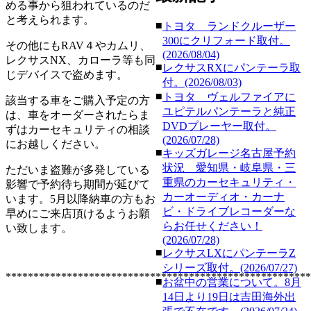
める事から狙われているのだ
と考えられます。
■
トヨタ ランドクルーザー
300にクリフォード取付。
その他にもRAV４やカムリ、
(2026/08/04)
レクサスNX、カローラ等も同
■
レクサスRXにパンテーラ取
じデバイスで盗めます。
付。(2026/08/03)
■
トヨタ ヴェルファイアに
該当する車をご購入予定の方
ユピテルパンテーラと純正
は、車をオーダーされたらま
DVDプレーヤー取付。
ずはカーセキュリティの相談
(2026/07/28)
にお越しください。
■
キッズガレージ名古屋予約
状況 愛知県・岐阜県・三
ただいま盗難が多発している
重県のカーセキュリティ・
影響で予約待ち期間が延びて
カーオーディオ・カーナ
います。5月以降納車の方もお
ビ・ドライブレコーダーな
早めにご来店頂けるようお願
らお任せください！
い致します。
(2026/07/28)
■
レクサスLXにパンテーラZ
シリーズ取付。(2026/07/27)
******************************************************
■
お盆中の営業について。8月
14日より19日は吉田海外出