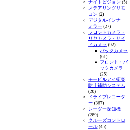
ナイトビジョン
(5)
ステアリングリモ
コン
(2)
デジタルインナー
ミラー
(27)
フロントカメラ・
リヤカメラ・サイ
ドカメラ
(92)
バックカメラ
(61)
フロント・バ
ックカメラ
(25)
モービルアイ衝突
防止補助システム
(20)
ドライブレコーダ
ー
(367)
レーダー探知機
(289)
クルーズコントロ
ール
(45)