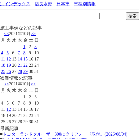
別インデックス
店長水野
日本車
車種別情報
施工事例などの記事
<<
2021年10月
>>
月
火
水
木
金
土
日
1
2
3
4
5
6
7
8
9
10
11
12
13
14
15
16
17
18
19
20
21
22
23
24
25
26
27
28
29
30
31
盗難情報の記事
<<
2021年10月
>>
月
火
水
木
金
土
日
1
2
3
4
5
6
7
8
9
10
11
12
13
14
15
16
17
18
19
20
21
22
23
24
25
26
27
28
29
30
31
最新記事
■
トヨタ ランドクルーザー300にクリフォード取付。(2026/08/04)