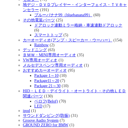
地デジ・ＤＶＤプレイヤー・インターフェイス・ＴＶキャ
ンセラー
(191)
ブルーバナナ99（bluebanana99）
(60)
その他電装パーツ
(25)
ドアロック連動ミラー格納・車速連動ドアロック
(6)
スマートトップ
(5)
カーオーディオ(アンプ・スピーカー・ウーハー）
(154)
Rainbow
(2)
デッドニング
(63)
ＢＭＷ・MINI専用オーディオ
(35)
VW専用オーディオ
(1)
メルセデスベンツ専用オーディオ
(1)
おすすめカーオーディオ
(95)
Package 1～10
(10)
Package11～20
(7)
Package 21～30
(10)
HID・ＬＥＤ・デイライト・オートライト・その他ＬＥＤ
関連パーツ
(130)
ベロフ(Belof)
(70)
LED
(17)
ipod
(1)
サウンドダンピング(防振)
(31)
Groove Audio System
(7)
GROUND ZERO for BMW
(1)