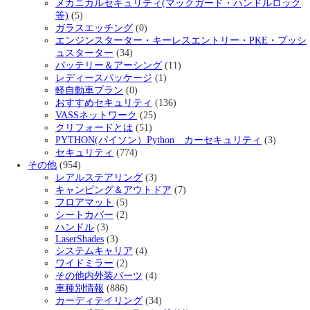
メカニカルセキュリティ(マックガード・ハンドルロック
等)
(5)
ガラスエッチング
(0)
エンジンスターター・キーレスエントリー・PKE・プッシ
ュスターター
(34)
バッテリー＆アーシング
(11)
レディースパッケージ
(1)
軽自動車プラン
(0)
おすすめセキュリティ
(136)
VASSネットワーク
(25)
クリフォードとは
(51)
PYTHON(パイソン）Python カーセキュリティ
(3)
セキュリティ
(774)
その他
(954)
レアルステアリング
(3)
キャンピング＆アウトドア
(7)
フロアマット
(5)
シートカバー
(2)
ハンドル
(3)
LaserShades
(3)
システムキャリア
(4)
ワイドミラー
(2)
その他内外装パーツ
(4)
車種別情報
(886)
カーディテイリング
(34)