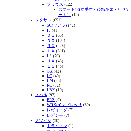
プリウス
(122)
スマート化(助手席・後部座席・リヤゲ
ート）
(12)
レクサス
(691)
SC(ソアラ)
(42)
IS
(41)
ＧＳ
(33)
ＮＸ
(101)
ＲＸ
(228)
ＬＸ
(311)
LS
(70)
ＵＸ
(43)
ＥＳ
(48)
GX
(42)
LC
(40)
LM
(28)
RC
(12)
LBX
(10)
スバル
(93)
BRZ
(9)
WRX/インプレッサ
(39)
レヴォーグ
(7)
レガシー
(7)
ミツビシ
(30)
トライトン
(1)