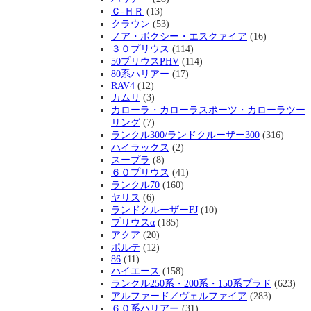
Ｃ-ＨＲ
(13)
クラウン
(53)
ノア・ボクシー・エスクァイア
(16)
３０プリウス
(114)
50プリウスPHV
(114)
80系ハリアー
(17)
RAV4
(12)
カムリ
(3)
カローラ・カローラスポーツ・カローラツー
リング
(7)
ランクル300/ランドクルーザー300
(316)
ハイラックス
(2)
スープラ
(8)
６０プリウス
(41)
ランクル70
(160)
ヤリス
(6)
ランドクルーザーFJ
(10)
プリウスα
(185)
アクア
(20)
ポルテ
(12)
86
(11)
ハイエース
(158)
ランクル250系・200系・150系プラド
(623)
アルファード／ヴェルファイア
(283)
６０系ハリアー
(31)