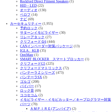
Rockford Direct Fitment Speakers
(1)
HID・LED
(22)
オーディオ
(130)
ベロフ
(14)
ナビ
(69)
カーセキュリティー
(1,955)
予約ロック
(5)
サターンイモビライザー
(30)
リレーアタック
(27)
クリフォードＧ6
(444)
CANインベーダー対策パッケージ
(13)
IGLA、KLB
(35)
OptiMate
(1)
SMART BLOCKER スマートブロッカー
(1)
クリフォードG5
(225)
クリフォードマトリックス
(72)
パンテーラＺシリーズ
(473)
パンテーラSX
(2)
ゴルゴ
(208)
バイパー
(17)
ロック音
(69)
ココセコム
(2)
イモビライザー・イモビカッター／キープログラマー対策
パーツ
(70)
ＡＭＰＩＲＥ(アンパイア)
(2)