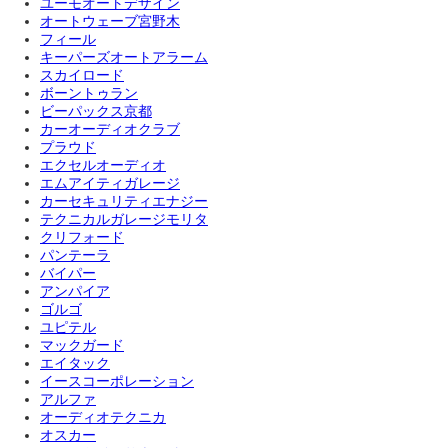
ユーモオートデザイン
オートウェーブ宮野木
フィール
キーパーズオートアラーム
スカイロード
ボーントゥラン
ビーパックス京都
カーオーディオクラブ
プラウド
エクセルオーディオ
エムアイティガレージ
カーセキュリティエナジー
テクニカルガレージモリタ
クリフォード
パンテーラ
バイパー
アンパイア
ゴルゴ
ユピテル
マックガード
エイタック
イースコーポレーション
アルファ
オーディオテクニカ
オスカー