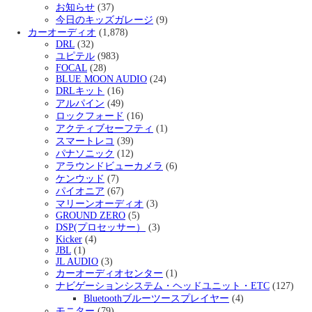
お知らせ
(37)
今日のキッズガレージ
(9)
カーオーディオ
(1,878)
DRL
(32)
ユピテル
(983)
FOCAL
(28)
BLUE MOON AUDIO
(24)
DRLキット
(16)
アルパイン
(49)
ロックフォード
(16)
アクティブセーフティ
(1)
スマートレコ
(39)
パナソニック
(12)
アラウンドビューカメラ
(6)
ケンウッド
(7)
パイオニア
(67)
マリーンオーディオ
(3)
GROUND ZERO
(5)
DSP(プロセッサー）
(3)
Kicker
(4)
JBL
(1)
JL AUDIO
(3)
カーオーディオセンター
(1)
ナビゲーションシステム・ヘッドユニット・ETC
(127)
Bluetoothブルーツースプレイヤー
(4)
モニター
(79)