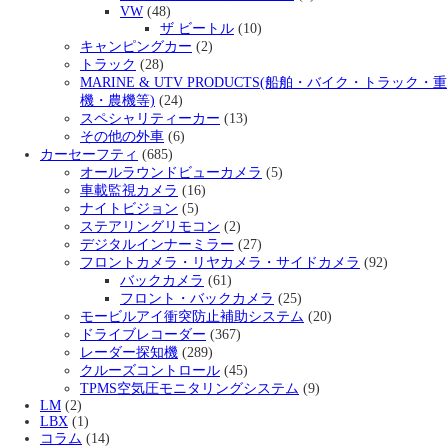
VW
(48)
ザ ビートル
(10)
キャンピングカー
(2)
トラック
(28)
MARINE & UTV PRODUCTS(船舶・バイク・トラック・重
機・農機等)
(24)
スペシャリティーカー
(13)
その他の外車
(6)
カーセーフティ
(685)
オールラウンドビューカメラ
(5)
車載監視カメラ
(16)
ナイトビジョン
(5)
ステアリングリモコン
(2)
デジタルインナーミラー
(27)
フロントカメラ・リヤカメラ・サイドカメラ
(92)
バックカメラ
(61)
フロント・バックカメラ
(25)
モービルアイ衝突防止補助システム
(20)
ドライブレコーダー
(367)
レーダー探知機
(289)
クルーズコントロール
(45)
TPMS空気圧モニタリングシステム
(9)
LM
(2)
LBX
(1)
コラム
(14)