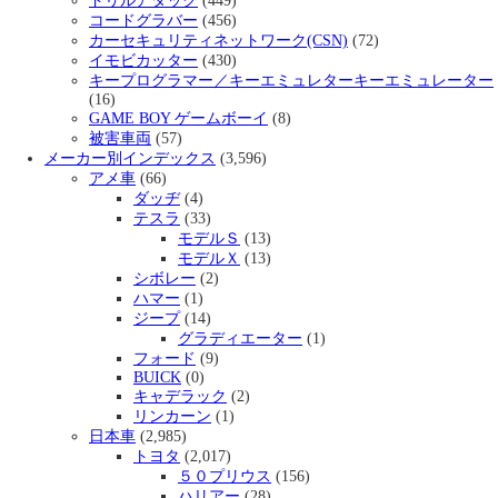
ドリルアタック
(449)
コードグラバー
(456)
カーセキュリティネットワーク(CSN)
(72)
イモビカッター
(430)
キープログラマー／キーエミュレターキーエミュレーター
(16)
GAME BOY ゲームボーイ
(8)
被害車両
(57)
メーカー別インデックス
(3,596)
アメ車
(66)
ダッヂ
(4)
テスラ
(33)
モデルＳ
(13)
モデルＸ
(13)
シボレー
(2)
ハマー
(1)
ジープ
(14)
グラディエーター
(1)
フォード
(9)
BUICK
(0)
キャデラック
(2)
リンカーン
(1)
日本車
(2,985)
トヨタ
(2,017)
５０プリウス
(156)
ハリアー
(28)