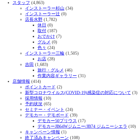
スタッフ
(4,863)
インストーラー杉山
(34)
インストーラー辻
(0)
店長水野
(1,782)
休日
(0)
取付
(187)
おでかけ
(7)
グルメ
(0)
色々
(24)
インストーラー三輪
(1,505)
お店
(28)
吉田
(1,683)
旅行・グルメ
(46)
作業内容ギャラリー
(31)
店舗情報
(414)
ポイントカード
(2)
新型コロナウイルス(COVID-19)感染症の対応について
(3)
採用情報
(10)
予約状況
(65)
セミナー・イベント
(24)
デモカー・デモボード
(39)
デモカー50プリウス
(17)
デモカーJB64Wジムニー/JB74 ジムニーシエラ
(10)
キャンペーン情報
(1)
終了済みキャンペーン
(108)