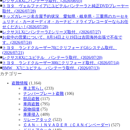
■
レクサスRXにパンテーラ取付。(2026/08/03)
■
トヨタ ヴェルファイアにユピテルパンテーラと純正DVDプレーヤー
取付。(2026/07/28)
■
キッズガレージ名古屋予約状況 愛知県・岐阜県・三重県のカーセキ
ュリティ・カーオーディオ・カーナビ・ドライブレコーダーならお任
せください！(2026/07/28)
■
レクサスLXにパンテーラZシリーズ取付。(2026/07/27)
■
お盆中の営業について。8月14日より19日は吉田海外出張で不在で
す。(2026/07/24)
■
トヨタ ランドクルーザー70にクリフォードG6システム取付。
(2026/07/21)
■
レクサスRXにユピテル パンテーラ取付。(2026/07/20)
■
トヨタ ランドクルーザー300にクリフォード取付。(2026/07/14)
■
BMW X7にユピテル パンテーラ取付。(2026/07/13)
カテゴリー
盗難情報
(1,164)
車上荒らし
(233)
ナンバープレート盗難
(106)
部品盗難
(117)
車両盗難
(795)
器物損壊
(75)
車庫侵入
(409)
リレーアタック
(522)
ＣＡＮ－ＩＮＶＡＤＥＲ（ＣＡＮインベーダー)
(527)