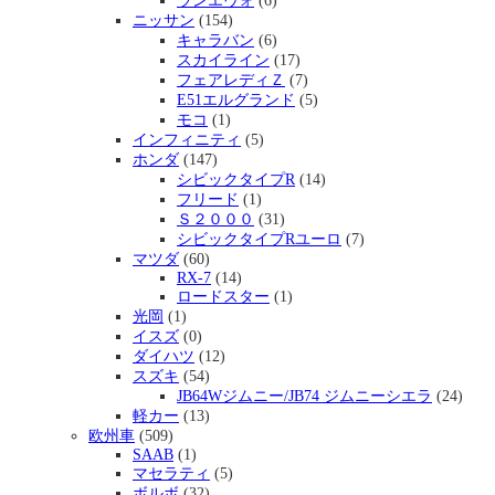
ランエヴォ
(6)
ニッサン
(154)
キャラバン
(6)
スカイライン
(17)
フェアレディＺ
(7)
E51エルグランド
(5)
モコ
(1)
インフィニティ
(5)
ホンダ
(147)
シビックタイプR
(14)
フリード
(1)
Ｓ２０００
(31)
シビックタイプRユーロ
(7)
マツダ
(60)
RX-7
(14)
ロードスター
(1)
光岡
(1)
イスズ
(0)
ダイハツ
(12)
スズキ
(54)
JB64Wジムニー/JB74 ジムニーシエラ
(24)
軽カー
(13)
欧州車
(509)
SAAB
(1)
マセラティ
(5)
ボルボ
(32)