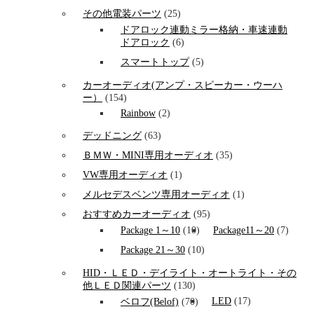
その他電装パーツ
(25)
ドアロック連動ミラー格納・車速連動
ドアロック
(6)
スマートトップ
(5)
カーオーディオ(アンプ・スピーカー・ウーハ
ー）
(154)
Rainbow
(2)
デッドニング
(63)
ＢＭＷ・MINI専用オーディオ
(35)
VW専用オーディオ
(1)
メルセデスベンツ専用オーディオ
(1)
おすすめカーオーディオ
(95)
Package 1～10
(10)
Package11～20
(7)
Package 21～30
(10)
HID・ＬＥＤ・デイライト・オートライト・その
他ＬＥＤ関連パーツ
(130)
LED
(17)
ベロフ(Belof)
(70)