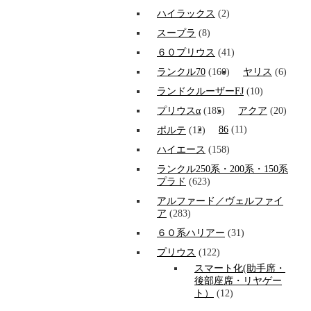
ハイラックス
(2)
スープラ
(8)
６０プリウス
(41)
ランクル70
(160)
ヤリス
(6)
ランドクルーザーFJ
(10)
プリウスα
(185)
アクア
(20)
86
(11)
ポルテ
(12)
ハイエース
(158)
ランクル250系・200系・150系
プラド
(623)
アルファード／ヴェルファイ
ア
(283)
６０系ハリアー
(31)
プリウス
(122)
スマート化(助手席・
後部座席・リヤゲー
ト）
(12)