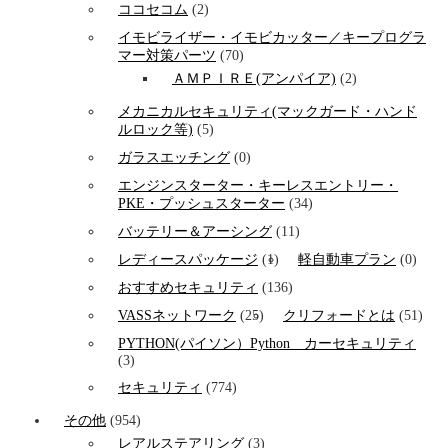
ココセコム
(2)
イモビライザー・イモビカッター／キープログラ
マー対策パーツ
(70)
ＡＭＰＩＲＥ(アンパイア)
(2)
メカニカルセキュリティ(マックガード・ハンド
ルロック等)
(5)
ガラスエッチング
(0)
エンジンスターター・キーレスエントリー・
PKE・プッシュスターター
(34)
バッテリー＆アーシング
(11)
レディースパッケージ
(1)
軽自動車プラン
(0)
おすすめセキュリティ
(136)
VASSネットワーク
(25)
クリフォードとは
(51)
PYTHON(パイソン）Python カーセキュリティ
(3)
セキュリティ
(774)
その他
(954)
レアルステアリング
(3)