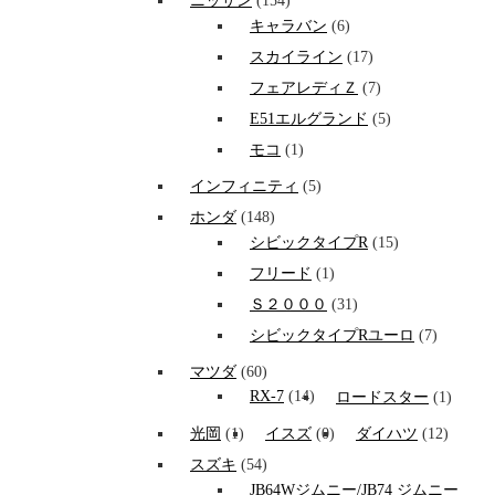
ニッサン
(154)
キャラバン
(6)
スカイライン
(17)
フェアレディＺ
(7)
E51エルグランド
(5)
モコ
(1)
インフィニティ
(5)
ホンダ
(148)
シビックタイプR
(15)
フリード
(1)
Ｓ２０００
(31)
シビックタイプRユーロ
(7)
マツダ
(60)
RX-7
(14)
ロードスター
(1)
光岡
(1)
イスズ
(0)
ダイハツ
(12)
スズキ
(54)
JB64Wジムニー/JB74 ジムニー