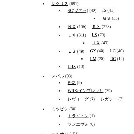
レクサス
(691)
IS
(41)
SC(ソアラ)
(42)
ＧＳ
(33)
ＮＸ
(101)
ＲＸ
(228)
LS
(70)
ＬＸ
(311)
ＵＸ
(43)
GX
(42)
LC
(40)
ＥＳ
(48)
LM
(28)
RC
(12)
LBX
(10)
スバル
(93)
BRZ
(9)
WRX/インプレッサ
(39)
レヴォーグ
(7)
レガシー
(7)
ミツビシ
(30)
トライトン
(1)
ランエヴォ
(6)