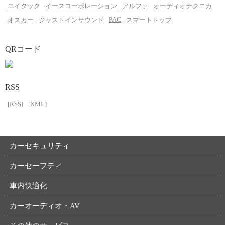
エイタック
イースコーポレーション
アルファ
オーディオテクニカ
PAC
オスカー
ジャストインサウンド
スマートトップ
QRコード
RSS
[RSS]
[XML]
カーセキュリティ
カーセーフティ
車内快適化
カーオーディオ・AV