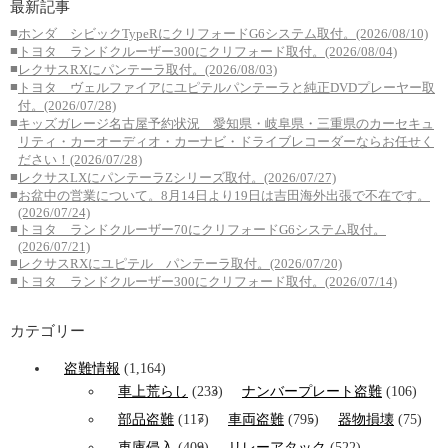
最新記事
■
ホンダ シビックTypeRにクリフォードG6システム取付。(2026/08/10)
■
トヨタ ランドクルーザー300にクリフォード取付。(2026/08/04)
■
レクサスRXにパンテーラ取付。(2026/08/03)
■
トヨタ ヴェルファイアにユピテルパンテーラと純正DVDプレーヤー取
付。(2026/07/28)
■
キッズガレージ名古屋予約状況 愛知県・岐阜県・三重県のカーセキュ
リティ・カーオーディオ・カーナビ・ドライブレコーダーならお任せく
ださい！(2026/07/28)
■
レクサスLXにパンテーラZシリーズ取付。(2026/07/27)
■
お盆中の営業について。8月14日より19日は吉田海外出張で不在です。
(2026/07/24)
■
トヨタ ランドクルーザー70にクリフォードG6システム取付。
(2026/07/21)
■
レクサスRXにユピテル パンテーラ取付。(2026/07/20)
■
トヨタ ランドクルーザー300にクリフォード取付。(2026/07/14)
カテゴリー
盗難情報
(1,164)
車上荒らし
(233)
ナンバープレート盗難
(106)
部品盗難
(117)
車両盗難
(795)
器物損壊
(75)
車庫侵入
(409)
リレーアタック
(522)