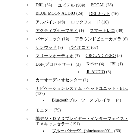
DRL
(32)
FOCAL
(28)
ユピテル
(983)
BLUE MOON AUDIO
(24)
DRLキット
(16)
アルパイン
(49)
ロックフォード
(16)
アクティブセーフティ
(1)
スマートレコ
(39)
パナソニック
(12)
アラウンドビューカメラ
(6)
ケンウッド
(7)
パイオニア
(67)
GROUND ZERO
(5)
マリーンオーディオ
(3)
Kicker
(4)
JBL
(1)
DSP(プロセッサー）
(3)
JL AUDIO
(3)
カーオーディオセンター
(1)
ナビゲーションシステム・ヘッドユニット・ETC
(127)
Bluetoothブルーツースプレイヤー
(4)
モニター
(79)
地デジ・ＤＶＤプレイヤー・インターフェイス・
ＴＶキャンセラー
(191)
ブルーバナナ99（bluebanana99）
(60)