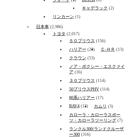
フォード
(9)
キャデラック
(2)
リンカーン
(1)
日本車
(2,986)
トヨタ
(2,017)
５０プリウス
(156)
ハリアー
(28)
Ｃ-ＨＲ
(13)
クラウン
(53)
ノア・ボクシー・エスクァイ
ア
(16)
３０プリウス
(114)
50プリウスPHV
(114)
80系ハリアー
(17)
RAV4
(12)
カムリ
(3)
カローラ・カローラスポー
ツ・カローラツーリング
(7)
ランクル300/ランドクルーザ
ー300
(316)