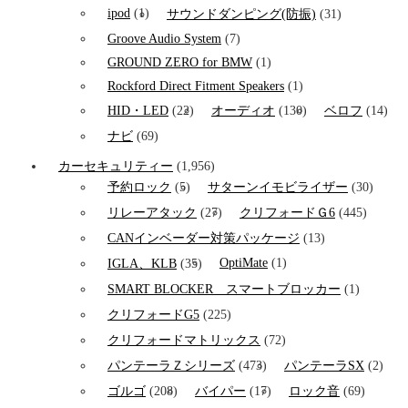
ipod
(1)
サウンドダンピング(防振)
(31)
Groove Audio System
(7)
GROUND ZERO for BMW
(1)
Rockford Direct Fitment Speakers
(1)
HID・LED
(22)
オーディオ
(130)
ベロフ
(14)
ナビ
(69)
カーセキュリティー
(1,956)
予約ロック
(5)
サターンイモビライザー
(30)
リレーアタック
(27)
クリフォードＧ6
(445)
CANインベーダー対策パッケージ
(13)
OptiMate
(1)
IGLA、KLB
(35)
SMART BLOCKER スマートブロッカー
(1)
クリフォードG5
(225)
クリフォードマトリックス
(72)
パンテーラＺシリーズ
(473)
パンテーラSX
(2)
ゴルゴ
(208)
バイパー
(17)
ロック音
(69)