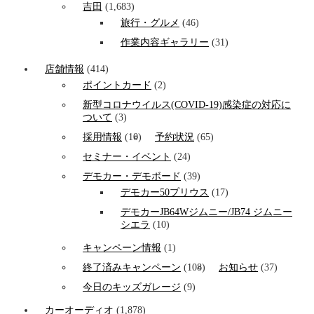
吉田
(1,683)
旅行・グルメ
(46)
作業内容ギャラリー
(31)
店舗情報
(414)
ポイントカード
(2)
新型コロナウイルス(COVID-19)感染症の対応に
ついて
(3)
採用情報
(10)
予約状況
(65)
セミナー・イベント
(24)
デモカー・デモボード
(39)
デモカー50プリウス
(17)
デモカーJB64Wジムニー/JB74 ジムニー
シエラ
(10)
キャンペーン情報
(1)
終了済みキャンペーン
(108)
お知らせ
(37)
今日のキッズガレージ
(9)
カーオーディオ
(1,878)