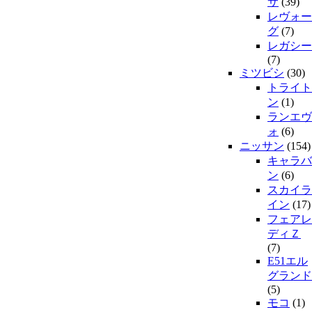
サ
(39)
レヴォー
グ
(7)
レガシー
(7)
ミツビシ
(30)
トライト
ン
(1)
ランエヴ
ォ
(6)
ニッサン
(154)
キャラバ
ン
(6)
スカイラ
イン
(17)
フェアレ
ディＺ
(7)
E51エル
グランド
(5)
モコ
(1)