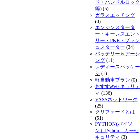
ド・ハンドルロック
等)
(5)
ガラスエッチング
(0)
エンジンスタータ
ー・キーレスエント
リー・PKE・プッシ
ュスターター
(34)
バッテリー＆アーシ
ング
(11)
レディースパッケー
ジ
(1)
軽自動車プラン
(0)
おすすめセキュリテ
ィ
(136)
VASSネットワーク
(25)
クリフォードとは
(51)
PYTHON(パイソ
ン）Python カーセ
キュリティ
(3)