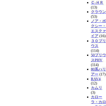
Ｃ-ＨＲ
(13)
クラウン
(53)
ノア・ボ
クシー・
エスクァ
イア
(16)
３０プリ
ウス
(114)
50プリウ
スPHV
(114)
80系ハリ
アー
(17)
RAV4
(12)
カムリ
(3)
カロー
ラ・カロ