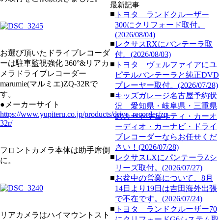
最新記事
■
トヨタ ランドクルーザー
300にクリフォード取付。
(2026/08/04)
■
レクサスRXにパンテーラ取
お選び頂いたドライブレコーダ
付。(2026/08/03)
ーは駐車監視強化 360°&リアカ
■
トヨタ ヴェルファイアにユ
メラドライブレコーダー
ピテルパンテーラと純正DVD
marumie(マルミエ)ZQ-32Rで
プレーヤー取付。(2026/07/28)
す。
■
キッズガレージ名古屋予約状
●メーカーサイト
況 愛知県・岐阜県・三重県
https://www.yupiteru.co.jp/products/drive_recorder/zq-
のカーセキュリティ・カーオ
32r/
ーディオ・カーナビ・ドライ
ブレコーダーならお任せくだ
さい！(2026/07/28)
フロントカメラ本体は助手席側
■
レクサスLXにパンテーラZシ
に。
リーズ取付。(2026/07/27)
■
お盆中の営業について。8月
14日より19日は吉田海外出張
で不在です。(2026/07/24)
■
トヨタ ランドクルーザー70
リアカメラはハイマウントスト
にクリフォードG6システム取