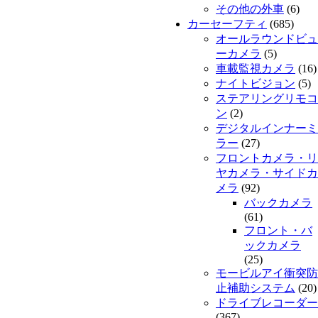
その他の外車
(6)
カーセーフティ
(685)
オールラウンドビュ
ーカメラ
(5)
車載監視カメラ
(16)
ナイトビジョン
(5)
ステアリングリモコ
ン
(2)
デジタルインナーミ
ラー
(27)
フロントカメラ・リ
ヤカメラ・サイドカ
メラ
(92)
バックカメラ
(61)
フロント・バ
ックカメラ
(25)
モービルアイ衝突防
止補助システム
(20)
ドライブレコーダー
(367)