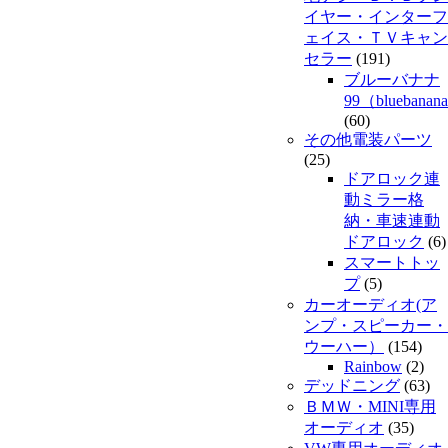
イヤー・インターフ
ェイス・ＴＶキャン
セラー
(191)
ブルーバナナ
99（bluebanan
(60)
その他電装パーツ
(25)
ドアロック連
動ミラー格
納・車速連動
ドアロック
(6)
スマートトッ
プ
(5)
カーオーディオ(ア
ンプ・スピーカー・
ウーハー）
(154)
Rainbow
(2)
デッドニング
(63)
ＢＭＷ・MINI専用
オーディオ
(35)