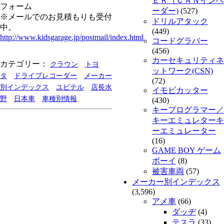
ＥＲ（ＣＡＮインベ
フォーム
ーダー)
(527)
※メールでのお見積もりも受付
ドリルアタック
中。
(449)
http://www.kidsgarage.jp/postmail/index.html
コードグラバー
(456)
カーセキュリティネ
カテゴリー：
クラウン
トヨ
ットワーク(CSN)
タ
ドライブレコーダー
メーカー
(72)
別インデックス
ユピテル
店長水
イモビカッター
野
日本車
車種別情報
(430)
キープログラマー／
キーエミュレターキ
ーエミュレーター
(16)
GAME BOY ゲーム
ボーイ
(8)
被害車両
(57)
メーカー別インデックス
(3,596)
アメ車
(66)
ダッヂ
(4)
テスラ
(33)