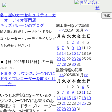
名古屋のカーセキュリティ・カ
ーオーディオ専門店
キッズガレージのブログ
施工事例などの記事
<<
2025年01月
>>
輸入車も歓迎！カーナビ・ドラレ
月
火
水
木
金
土
日
コ・レーダー・カーディテイリング
1
2
3
4
5
もお任せください！
6
7
8
9
10
11
12
13
14
15
16
17
18
19
20
21
22
23
24
25
26
■［日: 2025年1月3日］の一覧
27
28
29
30
31
2025/01/03
盗難情報の記事
トヨタ クラウンスポーツHVに
<<
2025年01月
>>
ドライブレコーダーを取り付け
月
火
水
木
金
土
日
ました。
1
2
3
4
5
6
7
8
9
10
11
12
いつもお世話になっているクラ
13
14
15
16
17
18
19
ウンスポーツHVにお乗りのお
20
21
22
23
24
25
26
客様より、ドライブレコーダー
27
28
29
30
31
の取付をご依頼頂きました。