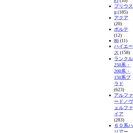
FJ
(10)
プリウス
α
(185)
アクア
(20)
ポルテ
(12)
86
(11)
ハイエー
ス
(158)
ランクル
250系・
200系・
150系プ
ラド
(623)
アルファ
ード／ヴ
ェルファ
イア
(283)
６０系ハ
リアー