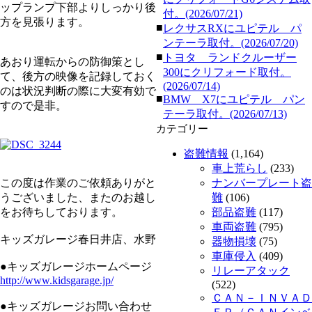
ップランプ下部よりしっかり後
付。(2026/07/21)
方を見張ります。
■
レクサスRXにユピテル パ
ンテーラ取付。(2026/07/20)
■
トヨタ ランドクルーザー
あおり運転からの防御策とし
300にクリフォード取付。
て、後方の映像を記録しておく
(2026/07/14)
のは状況判断の際に大変有効で
■
BMW X7にユピテル パン
すので是非。
テーラ取付。(2026/07/13)
カテゴリー
盗難情報
(1,164)
車上荒らし
(233)
この度は作業のご依頼ありがと
ナンバープレート盗
うございました、またのお越し
難
(106)
をお待ちしております。
部品盗難
(117)
車両盗難
(795)
キッズガレージ春日井店、水野
器物損壊
(75)
車庫侵入
(409)
●キッズガレージホームページ
リレーアタック
http://www.kidsgarage.jp/
(522)
ＣＡＮ－ＩＮＶＡＤ
●キッズガレージお問い合わせ