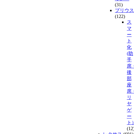
(31)
プリウス
(122)
ス
マ
ー
ト
化
(助
手
席
後
部
座
席
リ
ヤ
ゲ
ー
ト
(12