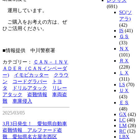
レクサス
(691)
運用しています。
SC(ソ
アラ)
ご購入をお考えの方は、ぜ
(42)
ひご活用ください。
IS
(41)
ＧＳ
(33)
ＮＸ
■情報提供 中川警察署
(101)
ＲＸ
カテゴリー：
ＣＡＮ－ＩＮＶ
(228)
ＡＤＥＲ（ＣＡＮインベーダ
ＬＸ
ー)
イモビカッター
クラウ
(311)
ン
コードグラバー
トヨ
LS
(70)
タ
ドリルアタック
リレー
ＵＸ
アタック
盗難情報
車両盗
(43)
難
車庫侵入
ＥＳ
(48)
2025/03/05
GX
(42)
LC
(40)
3月3日発生！ 愛知県自動車
LM
(28)
盗難情報 アルファード盗
RC
(12)
難 愛知県名古屋市西区
LBX