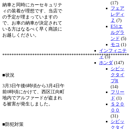
(17)
納車と同時にカーセキュリテ
フェア
ィの装着が理想です、当店で
レディ
の予定が埋まっていますの
Ｚ
(7)
で、お車の納車が決定されて
E51エ
いる方はなるべく早く商談に
ルグラ
お越しください。
ンド
(5)
モコ
(1)
インフィニテ
*******************************************************
ィ
(5)
ホンダ
(147)
シビッ
クタイ
■状況
プR
3月3日午後6時頃から3月4日午
(14)
前0時頃にかけて、西区江向町
フリー
地内でアルファードが盗まれ
ド
(1)
る被害が発生しました。
Ｓ２０
００
(31)
シビッ
■防犯対策
クタイ