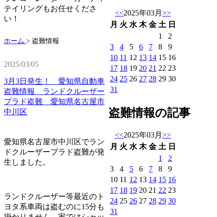
テイリングもお任せくださ
<<
2025年03月
>>
い！
月
火
水
木
金
土
日
1
2
ホーム
>
盗難情報
3
4
5
6
7
8
9
10
11
12
13
14
15
16
2025/03/05
17
18
19
20
21
22
23
24
25
26
27
28
29
30
3月3日発生！ 愛知県自動車
31
盗難情報 ランドクルーザー
プラド盗難 愛知県名古屋市
盗難情報の記事
中川区
<<
2025年03月
>>
愛知県名古屋市中川区でラン
月
火
水
木
金
土
日
ドクルーザープラド盗難が発
1
2
生しました。
3
4
5
6
7
8
9
10
11
12
13
14
15
16
17
18
19
20
21
22
23
ランドクルーザー等最近のト
24
25
26
27
28
29
30
ヨタ系車両は盗むのに15分も
31
掛かりません、家ではシャッ