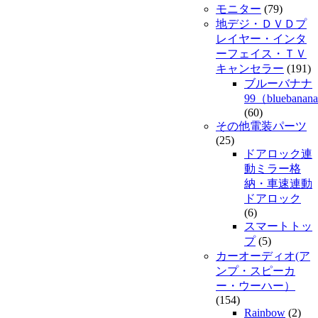
モニター
(79)
地デジ・ＤＶＤプ
レイヤー・インタ
ーフェイス・ＴＶ
キャンセラー
(191)
ブルーバナナ
99（bluebanan
(60)
その他電装パーツ
(25)
ドアロック連
動ミラー格
納・車速連動
ドアロック
(6)
スマートトッ
プ
(5)
カーオーディオ(ア
ンプ・スピーカ
ー・ウーハー）
(154)
Rainbow
(2)