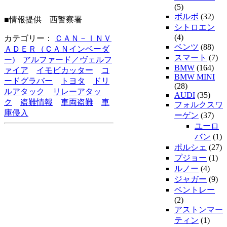
(5)
ボルボ
(32)
■情報提供 西警察署
シトロエン
(4)
カテゴリー：
ＣＡＮ－ＩＮＶ
ベンツ
(88)
ＡＤＥＲ（ＣＡＮインベーダ
スマート
(7)
ー)
アルファード／ヴェルフ
BMW
(164)
ァイア
イモビカッター
コ
BMW MINI
ードグラバー
トヨタ
ドリ
(28)
ルアタック
リレーアタッ
AUDI
(35)
ク
盗難情報
車両盗難
車
フォルクスワ
庫侵入
ーゲン
(37)
ユーロ
バン
(1)
ポルシェ
(27)
プジョー
(1)
ルノー
(4)
ジャガー
(9)
ベントレー
(2)
アストンマー
ティン
(1)