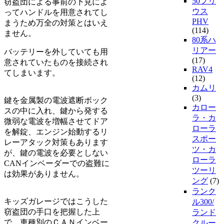
50プリ
窃盗団による事前の下見によ
ウス
ってハンドルを用意されてし
PHV
まうため万全の対策とはいえ
(114)
ません。
80系ハ
リアー
バッテリーを外していても用
(17)
意されていたものを接続され
RAV4
てしまいます。
(12)
カムリ
(3)
鍵を金属製の電波遮断ボック
カロー
スの中に入れ、鍵から発する
ラ・カ
微弱な電波を増幅させてドア
ローラ
を解錠、エンジン始動するリ
スポー
レーアタック対策もあります
ツ・カ
が、鍵の電波を必要としない
ローラ
CANインベーダーでの盗難に
ツーリ
は効果がありません。
ング
(7)
ランク
キッズガレージではこうした
ル300/
窃盗団の手口を把握した上
ランド
で、車種別のＣＡＮインベー
クルー