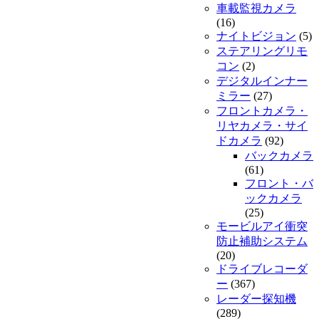
車載監視カメラ
(16)
ナイトビジョン
(5)
ステアリングリモ
コン
(2)
デジタルインナー
ミラー
(27)
フロントカメラ・
リヤカメラ・サイ
ドカメラ
(92)
バックカメラ
(61)
フロント・バ
ックカメラ
(25)
モービルアイ衝突
防止補助システム
(20)
ドライブレコーダ
ー
(367)
レーダー探知機
(289)