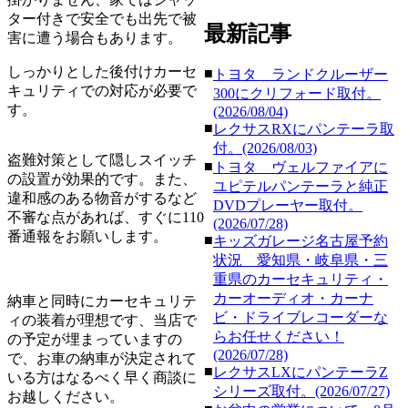
ター付きで安全でも出先で被
最新記事
害に遭う場合もあります。
しっかりとした後付けカーセ
■
トヨタ ランドクルーザー
キュリティでの対応が必要で
300にクリフォード取付。
す。
(2026/08/04)
■
レクサスRXにパンテーラ取
付。(2026/08/03)
盗難対策として隠しスイッチ
■
トヨタ ヴェルファイアに
の設置が効果的です。また、
ユピテルパンテーラと純正
違和感のある物音がするなど
DVDプレーヤー取付。
不審な点があれば、すぐに110
(2026/07/28)
番通報をお願いします。
■
キッズガレージ名古屋予約
状況 愛知県・岐阜県・三
重県のカーセキュリティ・
カーオーディオ・カーナ
納車と同時にカーセキュリテ
ビ・ドライブレコーダーな
ィの装着が理想です、当店で
らお任せください！
の予定が埋まっていますの
(2026/07/28)
で、お車の納車が決定されて
■
レクサスLXにパンテーラZ
いる方はなるべく早く商談に
シリーズ取付。(2026/07/27)
お越しください。