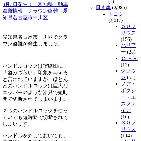
(1)
3月3日発生！ 愛知県自動車
日本車
(2,985)
盗難情報 クラウン盗難 愛
トヨタ
知県名古屋市中川区
(2,017)
５０プ
リウス
愛知県名古屋市中川区でクラ
(156)
ウン盗難が発生しました。
ハリア
ー
(28)
Ｃ-ＨＲ
(13)
ハンドルロックは窃盗団に
クラウ
「盗みづらい」印象を与える
ン
(53)
と言われていますが、ほとん
ノア・
どのハンドルロックは巨大な
ボクシ
ニッパーのような器具で短時
ー・エ
間で切断されてしまいます。
スクァ
イア
２つのハンドルロックを使っ
(16)
ていても短時間で切断されて
３０プ
しまいます。
リウス
ハンドルを外しておいても、
(114)