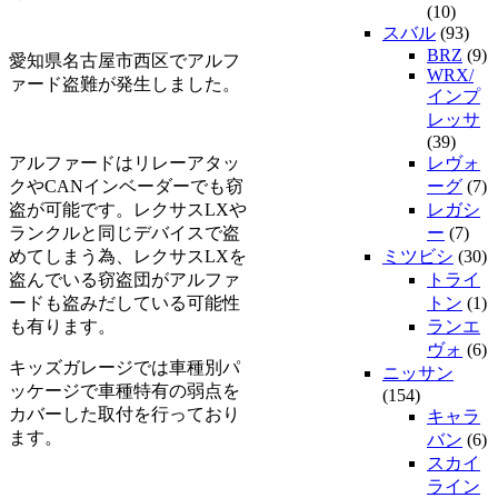
(10)
スバル
(93)
BRZ
(9)
愛知県名古屋市西区でアルフ
WRX/
ァード盗難が発生しました。
インプ
レッサ
(39)
アルファードはリレーアタッ
レヴォ
クやCANインベーダーでも窃
ーグ
(7)
盗が可能です。レクサスLXや
レガシ
ランクルと同じデバイスで盗
ー
(7)
めてしまう為、レクサスLXを
ミツビシ
(30)
盗んでいる窃盗団がアルファ
トライ
ードも盗みだしている可能性
トン
(1)
も有ります。
ランエ
ヴォ
(6)
キッズガレージでは車種別パ
ニッサン
ッケージで車種特有の弱点を
(154)
カバーした取付を行っており
キャラ
ます。
バン
(6)
スカイ
ライン