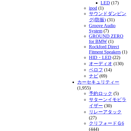
LED
(17)
ipod
(1)
サウンドダンピン
グ(防振)
(31)
Groove Audio
System
(7)
GROUND ZERO
for BMW
(1)
Rockford Direct
Fitment Speakers
(1)
HID・LED
(22)
オーディオ
(130)
ベロフ
(14)
ナビ
(69)
カーセキュリティー
(1,955)
予約ロック
(5)
サターンイモビラ
イザー
(30)
リレーアタック
(27)
クリフォードＧ6
(444)