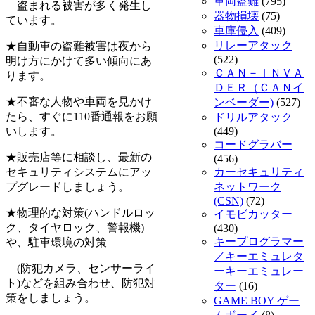
車両盗難
(795)
盗まれる被害が多く発生し
器物損壊
(75)
ています。
車庫侵入
(409)
リレーアタック
★自動車の盗難被害は夜から
(522)
明け方にかけて多い傾向にあ
ＣＡＮ－ＩＮＶＡ
ります。
ＤＥＲ（ＣＡＮイ
★不審な人物や車両を見かけ
ンベーダー)
(527)
たら、すぐに110番通報をお願
ドリルアタック
いします。
(449)
コードグラバー
★販売店等に相談し、最新の
(456)
セキュリティシステムにアッ
カーセキュリティ
プグレードしましょう。
ネットワーク
(CSN)
(72)
★物理的な対策(ハンドルロッ
イモビカッター
ク、タイヤロック、警報機)
(430)
キープログラマー
や、駐車環境の対策
／キーエミュレタ
(防犯カメラ、センサーライ
ーキーエミュレー
ト)などを組み合わせ、防犯対
ター
(16)
策をしましょう。
GAME BOY ゲー