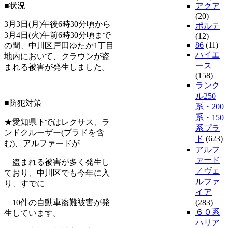
■状況
アクア
(20)
3月3日(月)午後6時30分頃から
ポルテ
3月4日(火)午前6時30分頃まで
(12)
86
(11)
の間、中川区戸田ゆたか1丁目
ハイエ
地内において、クラウンが盗
ース
まれる被害が発生しました。
(158)
ランク
ル250
■防犯対策
系・200
系・150
★愛知県下ではレクサス、ラ
系プラ
ンドクルーザー(プラドを含
ド
(623)
む)、アルファードが
アルフ
ァード
盗まれる被害が多く発生し
／ヴェ
ており、中川区でも今年に入
ルファ
り、すでに
イア
10件の自動車盗難被害が発
(283)
６０系
生しています。
ハリア