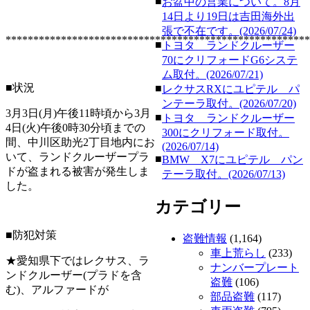
■
お盆中の営業について。8月
14日より19日は吉田海外出
張で不在です。(2026/07/24)
*******************************************************
■
トヨタ ランドクルーザー
70にクリフォードG6システ
ム取付。(2026/07/21)
■状況
■
レクサスRXにユピテル パ
ンテーラ取付。(2026/07/20)
3月3日(月)午後11時頃から3月
■
トヨタ ランドクルーザー
4日(火)午後0時30分頃までの
300にクリフォード取付。
間、中川区助光2丁目地内にお
(2026/07/14)
いて、ランドクルーザープラ
■
BMW X7にユピテル パン
ドが盗まれる被害が発生しま
テーラ取付。(2026/07/13)
した。
カテゴリー
■防犯対策
盗難情報
(1,164)
車上荒らし
(233)
★愛知県下ではレクサス、ラ
ナンバープレート
ンドクルーザー(プラドを含
盗難
(106)
む)、アルファードが
部品盗難
(117)