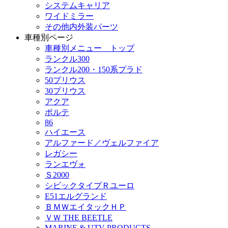
システムキャリア
ワイドミラー
その他内外装パーツ
車種別ページ
車種別メニュー トップ
ランクル300
ランクル200・150系プラド
50プリウス
30プリウス
アクア
ポルテ
86
ハイエース
アルファード／ヴェルファイア
レガシー
ランエヴォ
Ｓ2000
シビックタイプＲユーロ
E51エルグランド
ＢＭＷエイタックＨＰ
ＶＷ THE BEETLE
MARINE & UTV PRODUCTS