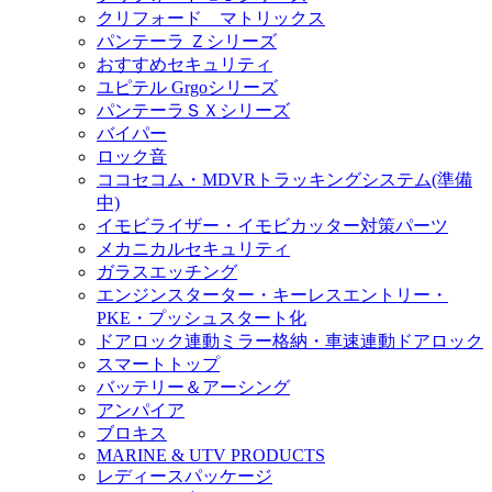
クリフォード マトリックス
パンテーラ Ｚシリーズ
おすすめセキュリティ
ユピテル Grgoシリーズ
パンテーラＳＸシリーズ
バイパー
ロック音
ココセコム・MDVRトラッキングシステム(準備
中)
イモビライザー・イモビカッター対策パーツ
メカニカルセキュリティ
ガラスエッチング
エンジンスターター・キーレスエントリー・
PKE・プッシュスタート化
ドアロック連動ミラー格納・車速連動ドアロック
スマートトップ
バッテリー＆アーシング
アンパイア
ブロキス
MARINE & UTV PRODUCTS
レディースパッケージ