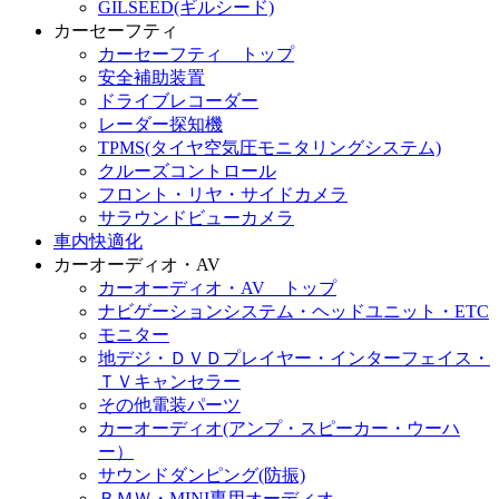
GILSEED(ギルシード)
カーセーフティ
カーセーフティ トップ
安全補助装置
ドライブレコーダー
レーダー探知機
TPMS(タイヤ空気圧モニタリングシステム)
クルーズコントロール
フロント・リヤ・サイドカメラ
サラウンドビューカメラ
車内快適化
カーオーディオ・AV
カーオーディオ・AV トップ
ナビゲーションシステム・ヘッドユニット・ETC
モニター
地デジ・ＤＶＤプレイヤー・インターフェイス・
ＴＶキャンセラー
その他電装パーツ
カーオーディオ(アンプ・スピーカー・ウーハ
ー）
サウンドダンピング(防振)
ＢＭＷ・MINI専用オーディオ