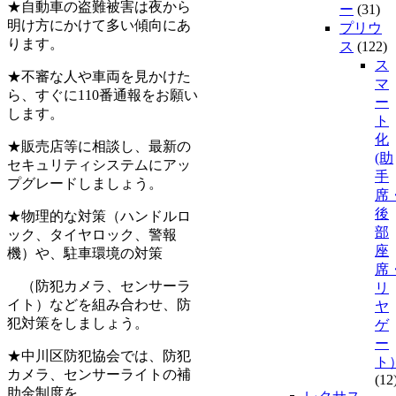
★自動車の盗難被害は夜から
ー
(31)
明け方にかけて多い傾向にあ
プリウ
ります。
ス
(122)
ス
★不審な人や車両を見かけた
マ
ら、すぐに110番通報をお願い
ー
します。
ト
化
★販売店等に相談し、最新の
(助
セキュリティシステムにアッ
手
プグレードしましょう。
席
後
★物理的な対策（ハンドルロ
部
ック、タイヤロック、警報
座
機）や、駐車環境の対策
席
（防犯カメラ、センサーラ
リ
イト）などを組み合わせ、防
ヤ
犯対策をしましょう。
ゲ
ー
★中川区防犯協会では、防犯
ト
カメラ、センサーライトの補
(12
助金制度を