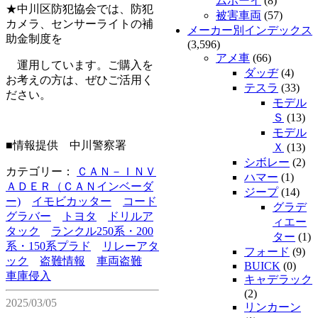
ムボーイ
(8)
★中川区防犯協会では、防犯
被害車両
(57)
カメラ、センサーライトの補
メーカー別インデックス
助金制度を
(3,596)
アメ車
(66)
運用しています。ご購入を
ダッヂ
(4)
お考えの方は、ぜひご活用く
テスラ
(33)
ださい。
モデル
Ｓ
(13)
モデル
■情報提供 中川警察署
Ｘ
(13)
シボレー
(2)
カテゴリー：
ＣＡＮ－ＩＮＶ
ハマー
(1)
ＡＤＥＲ（ＣＡＮインベーダ
ジープ
(14)
ー)
イモビカッター
コード
グラデ
グラバー
トヨタ
ドリルア
ィエー
タック
ランクル250系・200
ター
(1)
系・150系プラド
リレーアタ
フォード
(9)
ック
盗難情報
車両盗難
BUICK
(0)
車庫侵入
キャデラック
(2)
2025/03/05
リンカーン