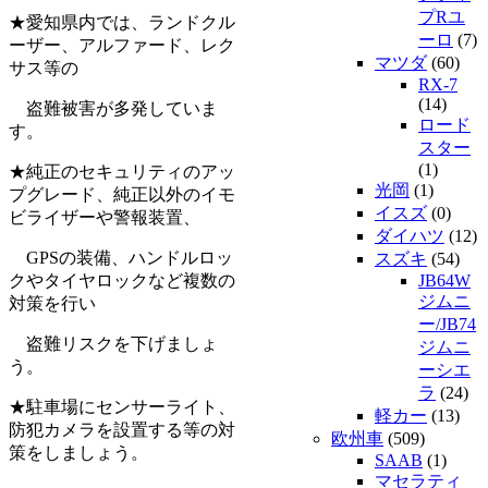
プRユ
★愛知県内では、ランドクル
ーロ
(7)
ーザー、アルファード、レク
マツダ
(60)
サス等の
RX-7
(14)
盗難被害が多発していま
ロード
す。
スター
(1)
★純正のセキュリティのアッ
光岡
(1)
プグレード、純正以外のイモ
イスズ
(0)
ビライザーや警報装置、
ダイハツ
(12)
GPSの装備、ハンドルロッ
スズキ
(54)
クやタイヤロックなど複数の
JB64W
ジムニ
対策を行い
ー/JB74
盗難リスクを下げましょ
ジムニ
う。
ーシエ
ラ
(24)
★駐車場にセンサーライト、
軽カー
(13)
防犯カメラを設置する等の対
欧州車
(509)
策をしましょう。
SAAB
(1)
マセラティ