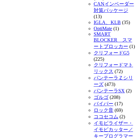
CANインベーダー
対策パッケージ
(13)
IGLA、KLB
(35)
OptiMate
(1)
SMART
BLOCKER スマ
ートブロッカー
(1)
クリフォードG5
(225)
クリフォードマト
リックス
(72)
パンテーラＺシリ
ーズ
(473)
パンテーラSX
(2)
ゴルゴ
(208)
バイパー
(17)
ロック音
(69)
ココセコム
(2)
イモビライザー・
イモビカッター／
キープログラマー