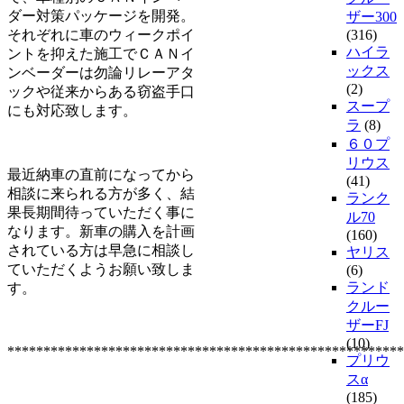
ダー対策パッケージを開発。
ザー300
それぞれに車のウィークポイ
(316)
ハイラ
ントを抑えた施工でＣＡＮイ
ックス
ンベーダーは勿論リレーアタ
(2)
ックや従来からある窃盗手口
スープ
にも対応致します。
ラ
(8)
６０プ
リウス
最近納車の直前になってから
(41)
相談に来られる方が多く、結
ランク
果長期間待っていただく事に
ル70
なります。新車の購入を計画
(160)
されている方は早急に相談し
ヤリス
ていただくようお願い致しま
(6)
ランド
す。
クルー
ザーFJ
(10)
*******************************************************
プリウ
スα
(185)