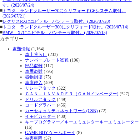
す。(2026/07/24)
■
トヨタ ランドクルーザー70にクリフォードG6システム取付。
(2026/07/21)
■
レクサスRXにユピテル パンテーラ取付。(2026/07/20)
■
トヨタ ランドクルーザー300にクリフォード取付。(2026/07/14)
■
BMW X7にユピテル パンテーラ取付。(2026/07/13)
カテゴリー
盗難情報
(1,164)
車上荒らし
(233)
ナンバープレート盗難
(106)
部品盗難
(117)
車両盗難
(795)
器物損壊
(75)
車庫侵入
(409)
リレーアタック
(522)
ＣＡＮ－ＩＮＶＡＤＥＲ（ＣＡＮインベーダー)
(527)
ドリルアタック
(449)
コードグラバー
(456)
カーセキュリティネットワーク(CSN)
(72)
イモビカッター
(430)
キープログラマー／キーエミュレターキーエミュレーター
(16)
GAME BOY ゲームボーイ
(8)
被害車両
(57)