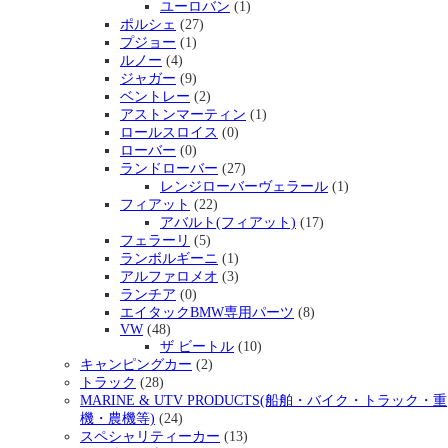
ユーロバン
(1)
ポルシェ
(27)
プジョー
(1)
ルノー
(4)
ジャガー
(9)
ベントレー
(2)
アストンマーティン
(1)
ロールスロイス
(0)
ローバー
(0)
ランドローバー
(27)
レンジローバーヴェラール
(1)
フィアット
(22)
アバルト(フィアット)
(17)
フェラーリ
(5)
ランボルギーニ
(1)
アルファロメオ
(3)
ランチア
(0)
エイタックBMW専用パーツ
(8)
VW
(48)
ザ ビートル
(10)
キャンピングカー
(2)
トラック
(28)
MARINE & UTV PRODUCTS(船舶・バイク・トラック・重
機・農機等)
(24)
スペシャリティーカー
(13)