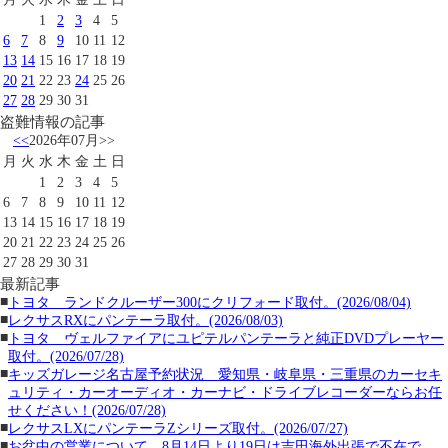
1
2
3
4
5
6
7
8
9
10
11
12
13
14
15
16
17
18
19
20
21
22
23
24
25
26
27
28
29
30
31
盗難情報の記事
<<
2026年07月
>>
月
火
水
木
金
土
日
1
2
3
4
5
6
7
8
9
10
11
12
13
14
15
16
17
18
19
20
21
22
23
24
25
26
27
28
29
30
31
最新記事
■
トヨタ ランドクルーザー300にクリフォード取付。(2026/08/04)
■
レクサスRXにパンテーラ取付。(2026/08/03)
■
トヨタ ヴェルファイアにユピテルパンテーラと純正DVDプレーヤー
取付。(2026/07/28)
■
キッズガレージ名古屋予約状況 愛知県・岐阜県・三重県のカーセキ
ュリティ・カーオーディオ・カーナビ・ドライブレコーダーならお任
せください！(2026/07/28)
■
レクサスLXにパンテーラZシリーズ取付。(2026/07/27)
■
お盆中の営業について。8月14日より19日は吉田海外出張で不在で