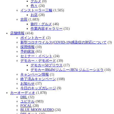
グルメ
(0)
色々
(24)
インストーラー三輪
(1,505)
お店
(28)
吉田
(1,683)
旅行・グルメ
(46)
作業内容ギャラリー
(31)
店舗情報
(414)
ポイントカード
(2)
新型コロナウイルス(COVID-19)感染症の対応について
(3)
採用情報
(10)
予約状況
(65)
セミナー・イベント
(24)
デモカー・デモボード
(39)
デモカー50プリウス
(17)
デモカーJB64Wジムニー/JB74 ジムニーシエラ
(10)
キャンペーン情報
(1)
終了済みキャンペーン
(108)
お知らせ
(37)
今日のキッズガレージ
(9)
カーオーディオ
(1,878)
DRL
(32)
ユピテル
(983)
FOCAL
(28)
BLUE MOON AUDIO
(24)