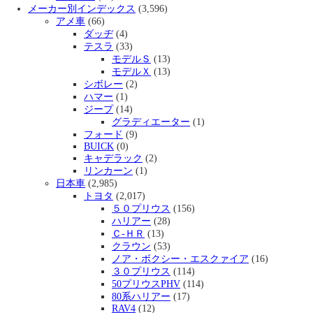
メーカー別インデックス
(3,596)
アメ車
(66)
ダッヂ
(4)
テスラ
(33)
モデルＳ
(13)
モデルＸ
(13)
シボレー
(2)
ハマー
(1)
ジープ
(14)
グラディエーター
(1)
フォード
(9)
BUICK
(0)
キャデラック
(2)
リンカーン
(1)
日本車
(2,985)
トヨタ
(2,017)
５０プリウス
(156)
ハリアー
(28)
Ｃ-ＨＲ
(13)
クラウン
(53)
ノア・ボクシー・エスクァイア
(16)
３０プリウス
(114)
50プリウスPHV
(114)
80系ハリアー
(17)
RAV4
(12)