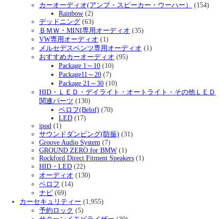
カーオーディオ(アンプ・スピーカー・ウーハー）
(154)
Rainbow
(2)
デッドニング
(63)
ＢＭＷ・MINI専用オーディオ
(35)
VW専用オーディオ
(1)
メルセデスベンツ専用オーディオ
(1)
おすすめカーオーディオ
(95)
Package 1～10
(10)
Package11～20
(7)
Package 21～30
(10)
HID・ＬＥＤ・デイライト・オートライト・その他ＬＥＤ
関連パーツ
(130)
ベロフ(Belof)
(70)
LED
(17)
ipod
(1)
サウンドダンピング(防振)
(31)
Groove Audio System
(7)
GROUND ZERO for BMW
(1)
Rockford Direct Fitment Speakers
(1)
HID・LED
(22)
オーディオ
(130)
ベロフ
(14)
ナビ
(69)
カーセキュリティー
(1,955)
予約ロック
(5)