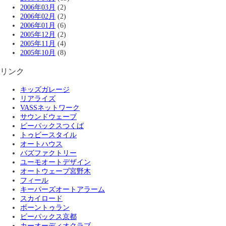
2006年03月
(2)
2006年02月
(2)
2006年01月
(6)
2005年12月
(2)
2005年11月
(4)
2005年10月
(8)
リンク
キッズガレージ
リアライズ
VASSネットワーク
サウンドウェーブ
ビーパックスつくば
トゥビースタイル
オートハウス
バズファクトリー
ユーモオートデザイン
オートウェーブ宮野木
フィール
キーパーズオートアラーム
スカイロード
ボーントゥラン
ビーパックス京都
カーオーディオクラブ