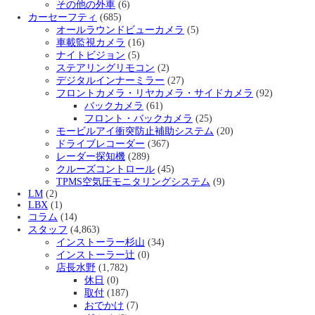
その他の外車
(6)
カーセーフティ
(685)
オールラウンドビューカメラ
(5)
車載監視カメラ
(16)
ナイトビジョン
(5)
ステアリングリモコン
(2)
デジタルインナーミラー
(27)
フロントカメラ・リヤカメラ・サイドカメラ
(92)
バックカメラ
(61)
フロント・バックカメラ
(25)
モービルアイ衝突防止補助システム
(20)
ドライブレコーダー
(367)
レーダー探知機
(289)
クルーズコントロール
(45)
TPMS空気圧モニタリングシステム
(9)
LM
(2)
LBX
(1)
コラム
(14)
スタッフ
(4,863)
インストーラー杉山
(34)
インストーラー辻
(0)
店長水野
(1,782)
休日
(0)
取付
(187)
おでかけ
(7)