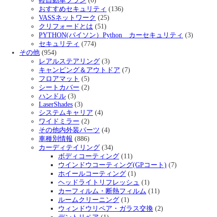
軽自動車プラン
(0)
おすすめセキュリティ
(136)
VASSネットワーク
(25)
クリフォードとは
(51)
PYTHON(パイソン）Python カーセキュリティ
(3)
セキュリティ
(774)
その他
(954)
レアルステアリング
(3)
キャンピング＆アウトドア
(7)
フロアマット
(5)
シートカバー
(2)
ハンドル
(3)
LaserShades
(3)
システムキャリア
(4)
ワイドミラー
(2)
その他内外装パーツ
(4)
車種別情報
(886)
カーディテイリング
(34)
ボディコーティング
(11)
ウインドウコーティング(GPコート)
(7)
ホイールコーティング
(1)
ヘッドライトリフレッシュ
(1)
カーフィルム・断熱フィルム
(11)
ルームクリーニング
(1)
ウィンドウリペア・ガラス交換
(2)