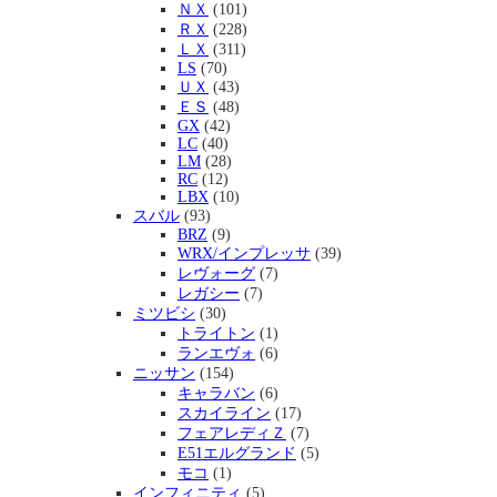
ＮＸ
(101)
ＲＸ
(228)
ＬＸ
(311)
LS
(70)
ＵＸ
(43)
ＥＳ
(48)
GX
(42)
LC
(40)
LM
(28)
RC
(12)
LBX
(10)
スバル
(93)
BRZ
(9)
WRX/インプレッサ
(39)
レヴォーグ
(7)
レガシー
(7)
ミツビシ
(30)
トライトン
(1)
ランエヴォ
(6)
ニッサン
(154)
キャラバン
(6)
スカイライン
(17)
フェアレディＺ
(7)
E51エルグランド
(5)
モコ
(1)
インフィニティ
(5)