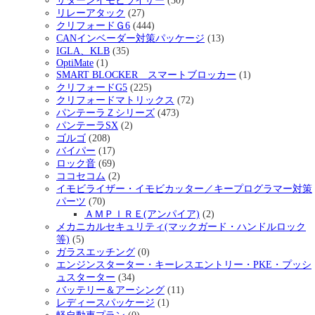
サターンイモビライザー
(30)
リレーアタック
(27)
クリフォードＧ6
(444)
CANインベーダー対策パッケージ
(13)
IGLA、KLB
(35)
OptiMate
(1)
SMART BLOCKER スマートブロッカー
(1)
クリフォードG5
(225)
クリフォードマトリックス
(72)
パンテーラＺシリーズ
(473)
パンテーラSX
(2)
ゴルゴ
(208)
バイパー
(17)
ロック音
(69)
ココセコム
(2)
イモビライザー・イモビカッター／キープログラマー対策
パーツ
(70)
ＡＭＰＩＲＥ(アンパイア)
(2)
メカニカルセキュリティ(マックガード・ハンドルロック
等)
(5)
ガラスエッチング
(0)
エンジンスターター・キーレスエントリー・PKE・プッシ
ュスターター
(34)
バッテリー＆アーシング
(11)
レディースパッケージ
(1)