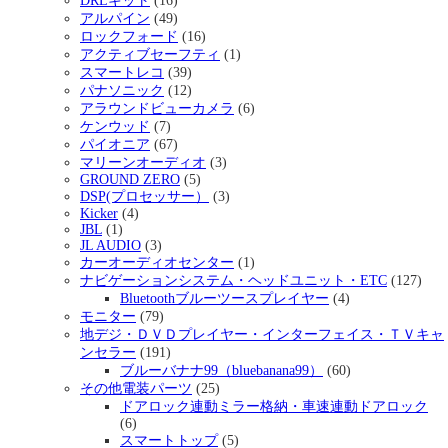
DRLキット
(16)
アルパイン
(49)
ロックフォード
(16)
アクティブセーフティ
(1)
スマートレコ
(39)
パナソニック
(12)
アラウンドビューカメラ
(6)
ケンウッド
(7)
パイオニア
(67)
マリーンオーディオ
(3)
GROUND ZERO
(5)
DSP(プロセッサー）
(3)
Kicker
(4)
JBL
(1)
JL AUDIO
(3)
カーオーディオセンター
(1)
ナビゲーションシステム・ヘッドユニット・ETC
(127)
Bluetoothブルーツースプレイヤー
(4)
モニター
(79)
地デジ・ＤＶＤプレイヤー・インターフェイス・ＴＶキャ
ンセラー
(191)
ブルーバナナ99（bluebanana99）
(60)
その他電装パーツ
(25)
ドアロック連動ミラー格納・車速連動ドアロック
(6)
スマートトップ
(5)