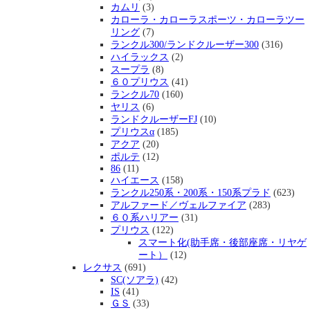
カムリ
(3)
カローラ・カローラスポーツ・カローラツー
リング
(7)
ランクル300/ランドクルーザー300
(316)
ハイラックス
(2)
スープラ
(8)
６０プリウス
(41)
ランクル70
(160)
ヤリス
(6)
ランドクルーザーFJ
(10)
プリウスα
(185)
アクア
(20)
ポルテ
(12)
86
(11)
ハイエース
(158)
ランクル250系・200系・150系プラド
(623)
アルファード／ヴェルファイア
(283)
６０系ハリアー
(31)
プリウス
(122)
スマート化(助手席・後部座席・リヤゲ
ート）
(12)
レクサス
(691)
SC(ソアラ)
(42)
IS
(41)
ＧＳ
(33)