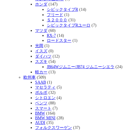
ホンダ
(147)
シビックタイプR
(14)
フリード
(1)
Ｓ２０００
(31)
シビックタイプRユーロ
(7)
マツダ
(60)
RX-7
(14)
ロードスター
(1)
光岡
(1)
イスズ
(0)
ダイハツ
(12)
スズキ
(54)
JB64Wジムニー/JB74 ジムニーシエラ
(24)
軽カー
(13)
欧州車
(509)
SAAB
(1)
マセラティ
(5)
ボルボ
(32)
シトロエン
(4)
ベンツ
(88)
スマート
(7)
BMW
(164)
BMW MINI
(28)
AUDI
(35)
フォルクスワーゲン
(37)