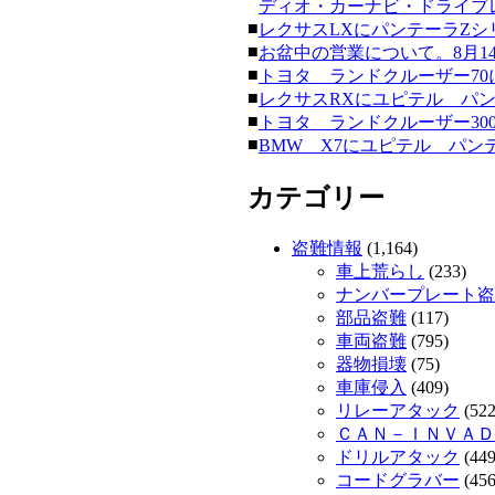
ディオ・カーナビ・ドライブレコー
■
レクサスLXにパンテーラZシリーズ
■
お盆中の営業について。8月14日
■
トヨタ ランドクルーザー70にク
■
レクサスRXにユピテル パンテーラ
■
トヨタ ランドクルーザー300にク
■
BMW X7にユピテル パンテーラ
カテゴリー
盗難情報
(1,164)
車上荒らし
(233)
ナンバープレート盗
部品盗難
(117)
車両盗難
(795)
器物損壊
(75)
車庫侵入
(409)
リレーアタック
(522
ＣＡＮ－ＩＮＶＡＤ
ドリルアタック
(449
コードグラバー
(456