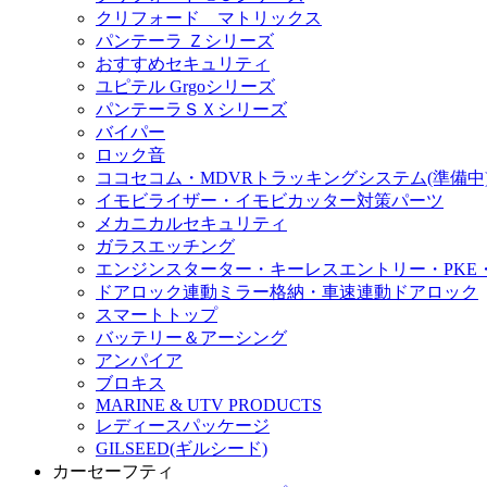
クリフォード マトリックス
パンテーラ Ｚシリーズ
おすすめセキュリティ
ユピテル Grgoシリーズ
パンテーラＳＸシリーズ
バイパー
ロック音
ココセコム・MDVRトラッキングシステム(準備中
イモビライザー・イモビカッター対策パーツ
メカニカルセキュリティ
ガラスエッチング
エンジンスターター・キーレスエントリー・PKE
ドアロック連動ミラー格納・車速連動ドアロック
スマートトップ
バッテリー＆アーシング
アンパイア
ブロキス
MARINE & UTV PRODUCTS
レディースパッケージ
GILSEED(ギルシード)
カーセーフティ