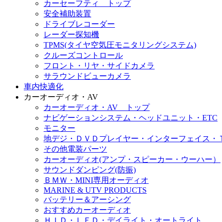
カーセーフティ トップ
安全補助装置
ドライブレコーダー
レーダー探知機
TPMS(タイヤ空気圧モニタリングシステム)
クルーズコントロール
フロント・リヤ・サイドカメラ
サラウンドビューカメラ
車内快適化
カーオーディオ・AV
カーオーディオ・AV トップ
ナビゲーションシステム・ヘッドユニット・ETC
モニター
地デジ・ＤＶＤプレイヤー・インターフェイス・
その他電装パーツ
カーオーディオ(アンプ・スピーカー・ウーハー）
サウンドダンピング(防振)
ＢＭＷ・MINI専用オーディオ
MARINE & UTV PRODUCTS
バッテリー＆アーシング
おすすめカーオーディオ
ＨＩＤ・ＬＥＤ・デイライト・オートライト