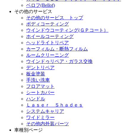
ベロフ(Bellof)
その他のサービス
その他のサービス トップ
ボディコーティング
ウインドウコーティング(ＧＰコート）
ホイールコーティング
ヘッドライトリペア
カーフィルム・断熱フィルム
ルームクリーニング
ウインドゥリペア・ガラス交換
デントリペア
板金塗装
手洗い洗車
フロアマット
シートカバー
ハンドル
Ｌａｓｅｒ Ｓｈａｄｅｓ
システムキャリア
ワイドミラー
その他内外装パーツ
車種別ページ