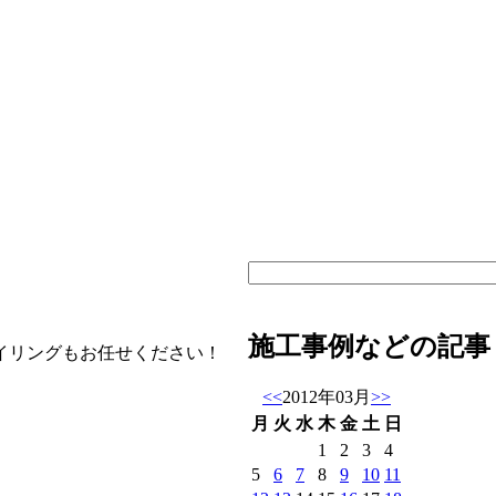
施工事例などの記事
イリングもお任せください！
<<
2012年03月
>>
月
火
水
木
金
土
日
1
2
3
4
5
6
7
8
9
10
11