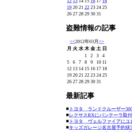
12
13
14
15
16
17
18
19
20
21
22
23
24
25
26
27
28
29
30
31
盗難情報の記事
<<
2012年03月
>>
月
火
水
木
金
土
日
1
2
3
4
5
6
7
8
9
10
11
12
13
14
15
16
17
18
19
20
21
22
23
24
25
26
27
28
29
30
31
最新記事
■
トヨタ ランドクルーザー300にク
■
レクサスRXにパンテーラ取付。(20
■
トヨタ ヴェルファイアにユピテ
■
キッズガレージ名古屋予約状