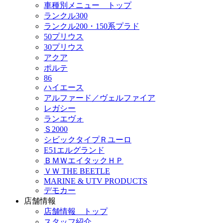
車種別メニュー トップ
ランクル300
ランクル200・150系プラド
50プリウス
30プリウス
アクア
ポルテ
86
ハイエース
アルファード／ヴェルファイア
レガシー
ランエヴォ
Ｓ2000
シビックタイプＲユーロ
E51エルグランド
ＢＭＷエイタックＨＰ
ＶＷ THE BEETLE
MARINE & UTV PRODUCTS
デモカー
店舗情報
店舗情報 トップ
スタッフ紹介