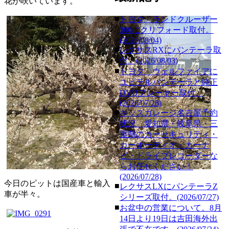
花が咲いています。
■
トヨタ ランドクルーザー
300にクリフォード取付。
(2026/08/04)
■
レクサスRXにパンテーラ取
付。(2026/08/03)
■
トヨタ ヴェルファイアに
ユピテルパンテーラと純正
DVDプレーヤー取付。
(2026/07/28)
■
キッズガレージ名古屋予約
状況 愛知県・岐阜県・三
重県のカーセキュリティ・
カーオーディオ・カーナ
ビ・ドライブレコーダーな
らお任せください！
(2026/07/28)
今日のピットは国産車と輸入
■
レクサスLXにパンテーラZ
車が半々。
シリーズ取付。(2026/07/27)
■
お盆中の営業について。8月
14日より19日は吉田海外出