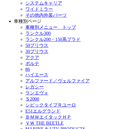
システムキャリア
ワイドミラー
その他内外装パーツ
車種別ページ
車種別メニュー トップ
ランクル300
ランクル200・150系プラド
50プリウス
30プリウス
アクア
ポルテ
86
ハイエース
アルファード／ヴェルファイア
レガシー
ランエヴォ
Ｓ2000
シビックタイプＲユーロ
E51エルグランド
ＢＭＷエイタックＨＰ
ＶＷ THE BEETLE
MARINE & UTV PRODUCTS