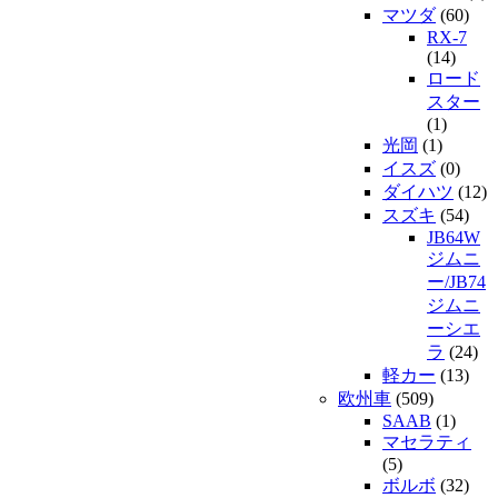
マツダ
(60)
RX-7
(14)
ロード
スター
(1)
光岡
(1)
イスズ
(0)
ダイハツ
(12)
スズキ
(54)
JB64W
ジムニ
ー/JB74
ジムニ
ーシエ
ラ
(24)
軽カー
(13)
欧州車
(509)
SAAB
(1)
マセラティ
(5)
ボルボ
(32)