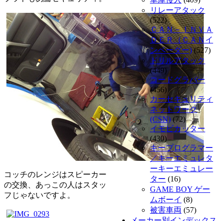
リレーアタック
(522)
ＣＡＮ－ＩＮＶＡ
ＤＥＲ（ＣＡＮイ
ンベーダー)
(527)
ドリルアタック
(449)
コードグラバー
(456)
カーセキュリティ
ネットワーク
(CSN)
(72)
イモビカッター
(430)
キープログラマー
／キーエミュレタ
ーキーエミュレー
コッチのレンジはスピーカー
ター
(16)
の交換、あっこの人はスタッ
GAME BOY ゲー
フじゃないですよ。
ムボーイ
(8)
被害車両
(57)
メーカー別インデックス