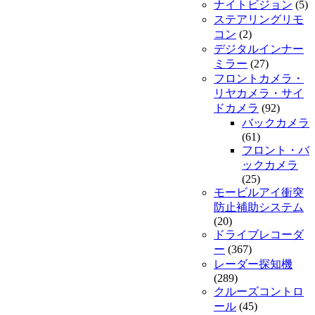
ナイトビジョン
(5)
ステアリングリモ
コン
(2)
デジタルインナー
ミラー
(27)
フロントカメラ・
リヤカメラ・サイ
ドカメラ
(92)
バックカメラ
(61)
フロント・バ
ックカメラ
(25)
モービルアイ衝突
防止補助システム
(20)
ドライブレコーダ
ー
(367)
レーダー探知機
(289)
クルーズコントロ
ール
(45)