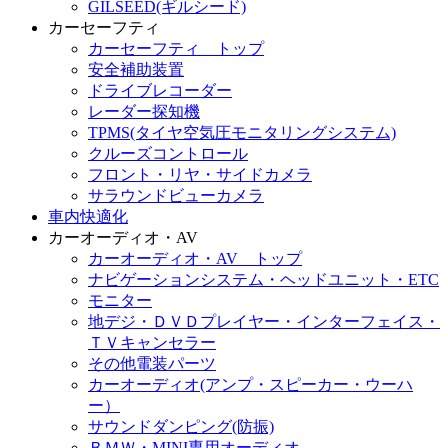
GILSEED(ギルシード)
カーセーフティ
カーセーフティ トップ
安全補助装置
ドライブレコーダー
レーダー探知機
TPMS(タイヤ空気圧モニタリングシステム)
クルーズコントロール
フロント・リヤ・サイドカメラ
サラウンドビューカメラ
車内快適化
カーオーディオ・AV
カーオーディオ・AV トップ
ナビゲーションシステム・ヘッドユニット・ETC
モニター
地デジ・ＤＶＤプレイヤー・インターフェイス・
ＴＶキャンセラー
その他電装パーツ
カーオーディオ(アンプ・スピーカー・ウーハ
ー）
サウンドダンピング(防振)
ＢＭＷ・MINI専用オーディオ