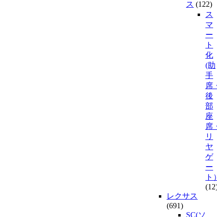
ス
(122)
ス
マ
ー
ト
化
(助
手
席
後
部
座
席
リ
ヤ
ゲ
ー
ト
(12
レクサス
(691)
SC(ソ