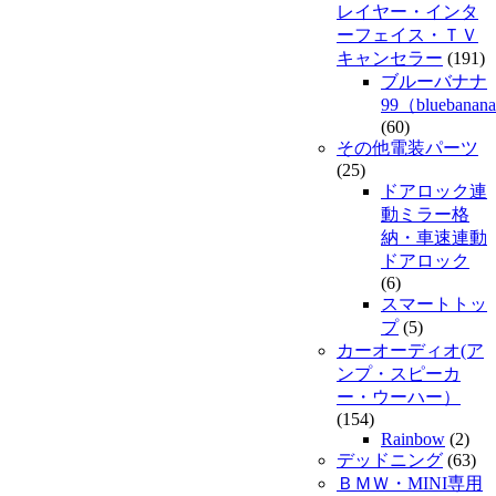
レイヤー・インタ
ーフェイス・ＴＶ
キャンセラー
(191)
ブルーバナナ
99（bluebanan
(60)
その他電装パーツ
(25)
ドアロック連
動ミラー格
納・車速連動
ドアロック
(6)
スマートトッ
プ
(5)
カーオーディオ(ア
ンプ・スピーカ
ー・ウーハー）
(154)
Rainbow
(2)
デッドニング
(63)
ＢＭＷ・MINI専用