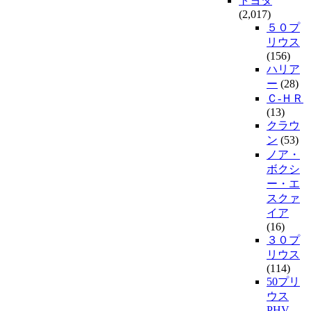
トヨタ
(2,017)
５０プ
リウス
(156)
ハリア
ー
(28)
Ｃ-ＨＲ
(13)
クラウ
ン
(53)
ノア・
ボクシ
ー・エ
スクァ
イア
(16)
３０プ
リウス
(114)
50プリ
ウス
PHV