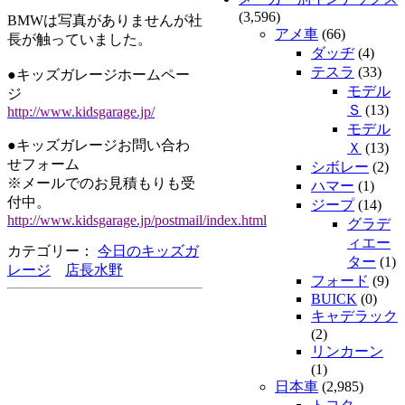
(3,596)
BMWは写真がありませんが社
アメ車
(66)
長が触っていました。
ダッヂ
(4)
テスラ
(33)
●キッズガレージホームペー
モデル
ジ
Ｓ
(13)
http://www.kidsgarage.jp/
モデル
●キッズガレージお問い合わ
Ｘ
(13)
せフォーム
シボレー
(2)
※メールでのお見積もりも受
ハマー
(1)
付中。
ジープ
(14)
http://www.kidsgarage.jp/postmail/index.html
グラデ
ィエー
カテゴリー：
今日のキッズガ
ター
(1)
レージ
店長水野
フォード
(9)
BUICK
(0)
キャデラック
(2)
リンカーン
(1)
日本車
(2,985)