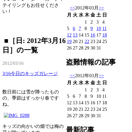
テイリングもお任せくださ
<<
2012年03月
>>
い！
月
火
水
木
金
土
日
1
2
3
4
5
6
7
8
9
10
11
12
13
14
15
16
17
18
■［日: 2012年3月16
19
20
21
22
23
24
25
26
27
28
29
30
31
日］の一覧
盗難情報の記事
2012/03/16
3/16今日のキッズガレージ
<<
2012年03月
>>
月
火
水
木
金
土
日
1
2
3
4
数日前には雪が降ったもの
5
6
7
8
9
10
11
の、季節はすっかり春です
12
13
14
15
16
17
18
ね。
19
20
21
22
23
24
25
26
27
28
29
30
31
キッズの向かいの畑では梅の
最新記事