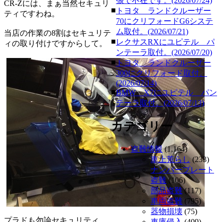
張で不在です。(2026/07/24)
CR-Zには、まぁ当然セキュリ
■
トヨタ ランドクルーザー
ティですわね。
70にクリフォードG6システ
ム取付。(2026/07/21)
当店の作業の8割はセキュリテ
■
レクサスRXにユピテル パ
ィの取り付けですからして。
ンテーラ取付。(2026/07/20)
■
トヨタ ランドクルーザー
300にクリフォード取付。
(2026/07/14)
■
BMW X7にユピテル パン
テーラ取付。(2026/07/13)
カテゴリー
盗難情報
(1,164)
車上荒らし
(233)
ナンバープレート
盗難
(106)
部品盗難
(117)
車両盗難
(795)
器物損壊
(75)
プラドも勿論セキュリティ。
車庫侵入
(409)