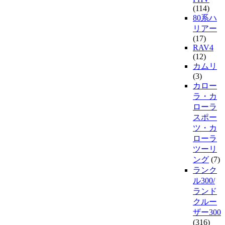
(114)
80系ハ
リアー
(17)
RAV4
(12)
カムリ
(3)
カロー
ラ・カ
ローラ
スポー
ツ・カ
ローラ
ツーリ
ング
(7)
ランク
ル300/
ランド
クルー
ザー300
(316)