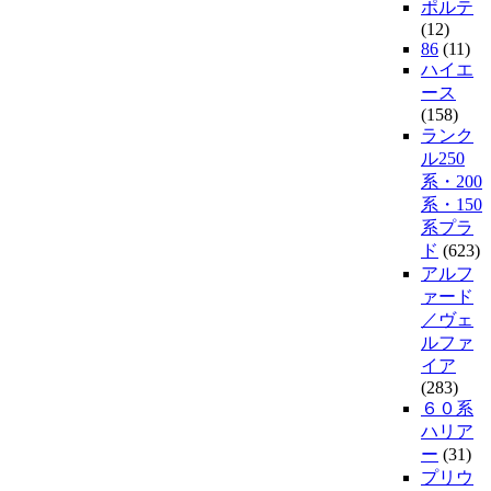
ポルテ
(12)
86
(11)
ハイエ
ース
(158)
ランク
ル250
系・200
系・150
系プラ
ド
(623)
アルフ
ァード
／ヴェ
ルファ
イア
(283)
６０系
ハリア
ー
(31)
プリウ