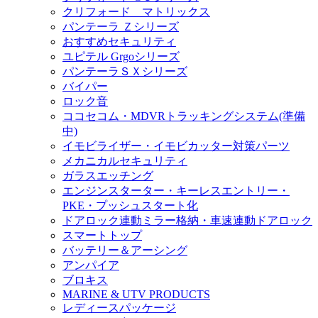
クリフォード マトリックス
パンテーラ Ｚシリーズ
おすすめセキュリティ
ユピテル Grgoシリーズ
パンテーラＳＸシリーズ
バイパー
ロック音
ココセコム・MDVRトラッキングシステム(準備
中)
イモビライザー・イモビカッター対策パーツ
メカニカルセキュリティ
ガラスエッチング
エンジンスターター・キーレスエントリー・
PKE・プッシュスタート化
ドアロック連動ミラー格納・車速連動ドアロック
スマートトップ
バッテリー＆アーシング
アンパイア
ブロキス
MARINE & UTV PRODUCTS
レディースパッケージ