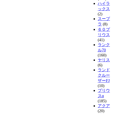
ハイラ
ックス
(2)
スープ
ラ
(8)
６０プ
リウス
(41)
ランク
ル70
(160)
ヤリス
(6)
ランド
クルー
ザーFJ
(10)
プリウ
スα
(185)
アクア
(20)