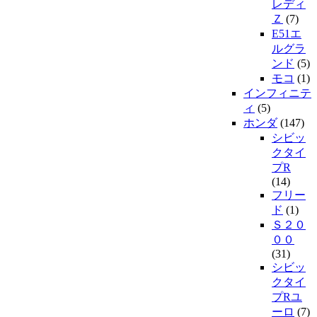
レディ
Ｚ
(7)
E51エ
ルグラ
ンド
(5)
モコ
(1)
インフィニテ
ィ
(5)
ホンダ
(147)
シビッ
クタイ
プR
(14)
フリー
ド
(1)
Ｓ２０
００
(31)
シビッ
クタイ
プRユ
ーロ
(7)