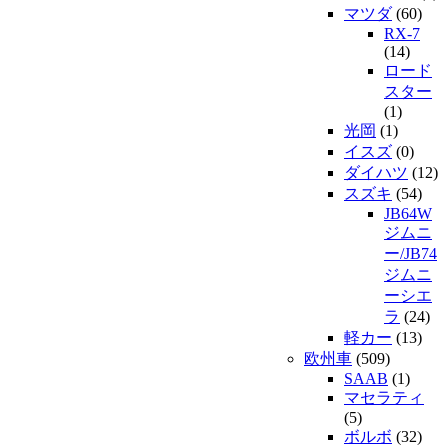
マツダ
(60)
RX-7
(14)
ロード
スター
(1)
光岡
(1)
イスズ
(0)
ダイハツ
(12)
スズキ
(54)
JB64W
ジムニ
ー/JB74
ジムニ
ーシエ
ラ
(24)
軽カー
(13)
欧州車
(509)
SAAB
(1)
マセラティ
(5)
ボルボ
(32)