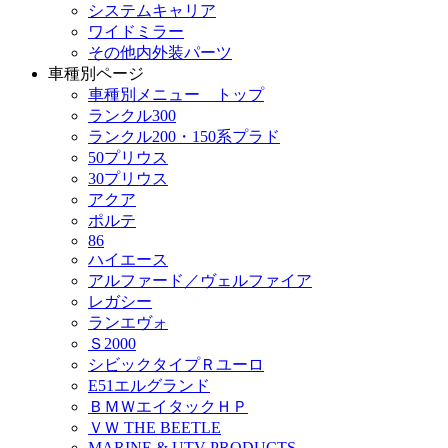
システムキャリア
ワイドミラー
その他内外装パーツ
車種別ページ
車種別メニュー トップ
ランクル300
ランクル200・150系プラド
50プリウス
30プリウス
アクア
ポルテ
86
ハイエース
アルファード／ヴェルファイア
レガシー
ランエヴォ
Ｓ2000
シビックタイプＲユーロ
E51エルグランド
ＢＭＷエイタックＨＰ
ＶＷ THE BEETLE
MARINE & UTV PRODUCTS