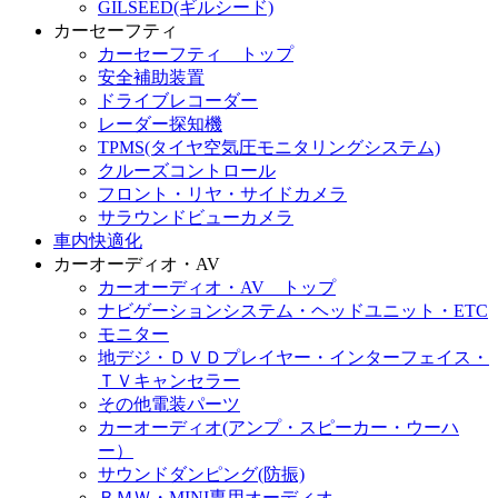
GILSEED(ギルシード)
カーセーフティ
カーセーフティ トップ
安全補助装置
ドライブレコーダー
レーダー探知機
TPMS(タイヤ空気圧モニタリングシステム)
クルーズコントロール
フロント・リヤ・サイドカメラ
サラウンドビューカメラ
車内快適化
カーオーディオ・AV
カーオーディオ・AV トップ
ナビゲーションシステム・ヘッドユニット・ETC
モニター
地デジ・ＤＶＤプレイヤー・インターフェイス・
ＴＶキャンセラー
その他電装パーツ
カーオーディオ(アンプ・スピーカー・ウーハ
ー）
サウンドダンピング(防振)
ＢＭＷ・MINI専用オーディオ