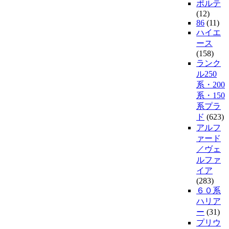
ポルテ
(12)
86
(11)
ハイエ
ース
(158)
ランク
ル250
系・200
系・150
系プラ
ド
(623)
アルフ
ァード
／ヴェ
ルファ
イア
(283)
６０系
ハリア
ー
(31)
プリウ