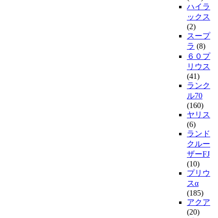
ハイラ
ックス
(2)
スープ
ラ
(8)
６０プ
リウス
(41)
ランク
ル70
(160)
ヤリス
(6)
ランド
クルー
ザーFJ
(10)
プリウ
スα
(185)
アクア
(20)