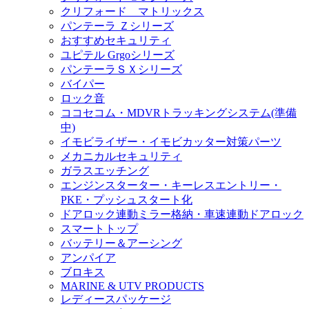
クリフォード マトリックス
パンテーラ Ｚシリーズ
おすすめセキュリティ
ユピテル Grgoシリーズ
パンテーラＳＸシリーズ
バイパー
ロック音
ココセコム・MDVRトラッキングシステム(準備
中)
イモビライザー・イモビカッター対策パーツ
メカニカルセキュリティ
ガラスエッチング
エンジンスターター・キーレスエントリー・
PKE・プッシュスタート化
ドアロック連動ミラー格納・車速連動ドアロック
スマートトップ
バッテリー＆アーシング
アンパイア
ブロキス
MARINE & UTV PRODUCTS
レディースパッケージ