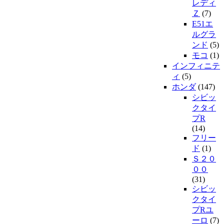
レディ
Ｚ
(7)
E51エ
ルグラ
ンド
(5)
モコ
(1)
インフィニテ
ィ
(5)
ホンダ
(147)
シビッ
クタイ
プR
(14)
フリー
ド
(1)
Ｓ２０
００
(31)
シビッ
クタイ
プRユ
ーロ
(7)