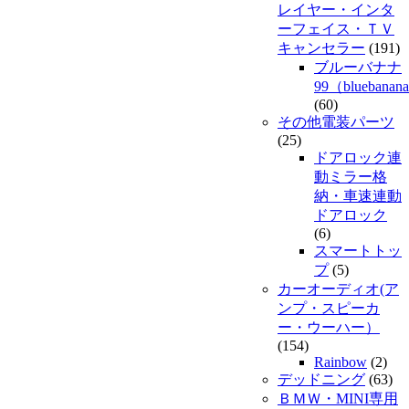
レイヤー・インタ
ーフェイス・ＴＶ
キャンセラー
(191)
ブルーバナナ
99（bluebanan
(60)
その他電装パーツ
(25)
ドアロック連
動ミラー格
納・車速連動
ドアロック
(6)
スマートトッ
プ
(5)
カーオーディオ(ア
ンプ・スピーカ
ー・ウーハー）
(154)
Rainbow
(2)
デッドニング
(63)
ＢＭＷ・MINI専用