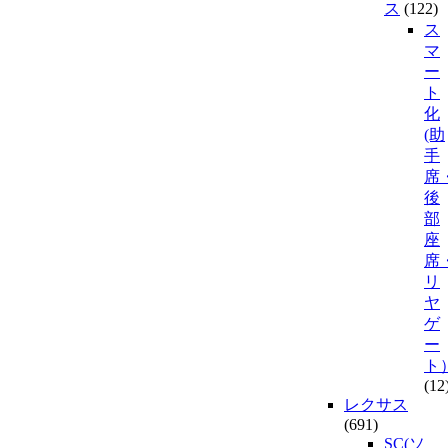
ス
(122)
ス
マ
ー
ト
化
(助
手
席
後
部
座
席
リ
ヤ
ゲ
ー
ト
(12
レクサス
(691)
SC(ソ