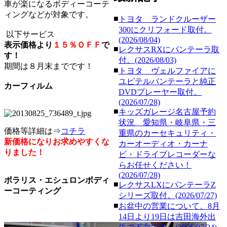
車が楽になるボディーコーテ
ィングなどが対象です。
■
トヨタ ランドクルーザー
300にクリフォード取付。
以下サービス
(2026/08/04)
表示価格より
１５％ＯＦＦ
で
■
レクサスRXにパンテーラ取
す！
付。(2026/08/03)
期間は８月末までです！
■
トヨタ ヴェルファイアに
ユピテルパンテーラと純正
カーフィルム
DVDプレーヤー取付。
(2026/07/28)
■
キッズガレージ名古屋予約
状況 愛知県・岐阜県・三
価格等詳細は⇒
コチラ
重県のカーセキュリティ・
新価格になりお求めやすくな
カーオーディオ・カーナ
りました！
ビ・ドライブレコーダーな
らお任せください！
(2026/07/28)
ポラリス・エシュロンボディ
■
レクサスLXにパンテーラZ
ーコーティング
シリーズ取付。(2026/07/27)
■
お盆中の営業について。8月
14日より19日は吉田海外出