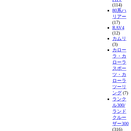
(114)
80系ハ
リアー
(17)
RAV4
(12)
カムリ
(3)
カロー
ラ・カ
ローラ
スポー
ツ・カ
ローラ
ツーリ
ング
(7)
ランク
ル300/
ランド
クルー
ザー300
(316)