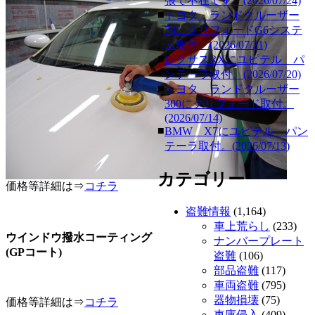
張で不在です。(2026/07/24)
■
トヨタ ランドクルーザー
70にクリフォードG6システ
ム取付。(2026/07/21)
■
レクサスRXにユピテル パ
ンテーラ取付。(2026/07/20)
■
トヨタ ランドクルーザー
300にクリフォード取付。
(2026/07/14)
■
BMW X7にユピテル パン
テーラ取付。(2026/07/13)
カテゴリー
価格等詳細は⇒
コチラ
盗難情報
(1,164)
車上荒らし
(233)
ウインドウ撥水コーティング
ナンバープレート
(GPコート)
盗難
(106)
部品盗難
(117)
車両盗難
(795)
器物損壊
(75)
価格等詳細は⇒
コチラ
車庫侵入
(409)