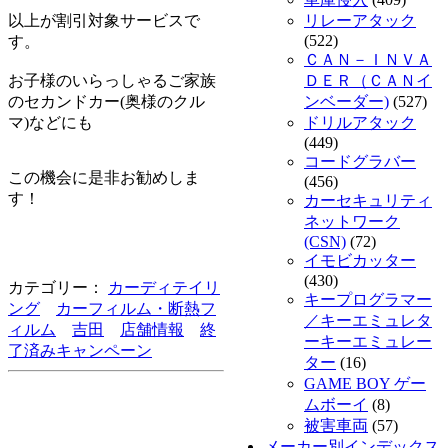
以上が割引対象サービスで
リレーアタック
(522)
す。
ＣＡＮ－ＩＮＶＡ
お子様のいらっしゃるご家族
ＤＥＲ（ＣＡＮイ
のセカンドカー(奥様のクル
ンベーダー)
(527)
マ)などにも
ドリルアタック
(449)
コードグラバー
この機会に是非お勧めしま
(456)
す！
カーセキュリティ
ネットワーク
(CSN)
(72)
イモビカッター
(430)
カテゴリー：
カーディテイリ
キープログラマー
ング
カーフィルム・断熱フ
／キーエミュレタ
ィルム
吉田
店舗情報
終
ーキーエミュレー
了済みキャンペーン
ター
(16)
GAME BOY ゲー
ムボーイ
(8)
被害車両
(57)
メーカー別インデックス