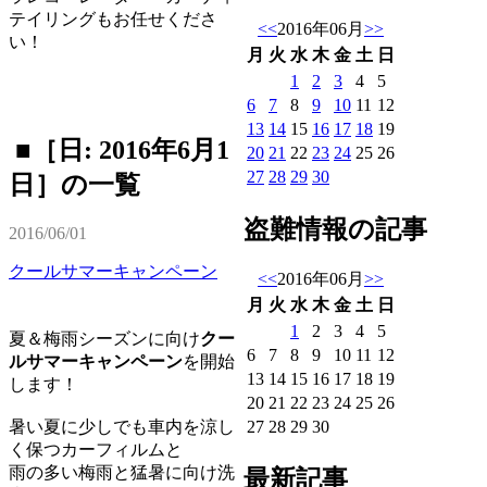
テイリングもお任せくださ
<<
2016年06月
>>
い！
月
火
水
木
金
土
日
1
2
3
4
5
6
7
8
9
10
11
12
13
14
15
16
17
18
19
■［日: 2016年6月1
20
21
22
23
24
25
26
27
28
29
30
日］の一覧
盗難情報の記事
2016/06/01
クールサマーキャンペーン
<<
2016年06月
>>
月
火
水
木
金
土
日
1
2
3
4
5
夏＆梅雨シーズンに向け
クー
6
7
8
9
10
11
12
ルサマーキャンペーン
を開始
13
14
15
16
17
18
19
します！
20
21
22
23
24
25
26
27
28
29
30
暑い夏に少しでも車内を涼し
く保つカーフィルムと
雨の多い梅雨と猛暑に向け洗
最新記事