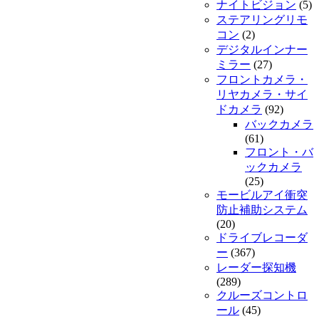
ナイトビジョン
(5)
ステアリングリモ
コン
(2)
デジタルインナー
ミラー
(27)
フロントカメラ・
リヤカメラ・サイ
ドカメラ
(92)
バックカメラ
(61)
フロント・バ
ックカメラ
(25)
モービルアイ衝突
防止補助システム
(20)
ドライブレコーダ
ー
(367)
レーダー探知機
(289)
クルーズコントロ
ール
(45)