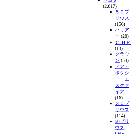
トヨタ
(2,017)
５０プ
リウス
(156)
ハリア
ー
(28)
Ｃ-ＨＲ
(13)
クラウ
ン
(53)
ノア・
ボクシ
ー・エ
スクァ
イア
(16)
３０プ
リウス
(114)
50プリ
ウス
PHV