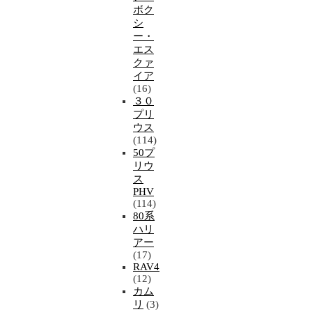
ボク
シ
ー・
エス
クァ
イア
(16)
３０
プリ
ウス
(114)
50プ
リウ
ス
PHV
(114)
80系
ハリ
アー
(17)
RAV4
(12)
カム
リ
(3)