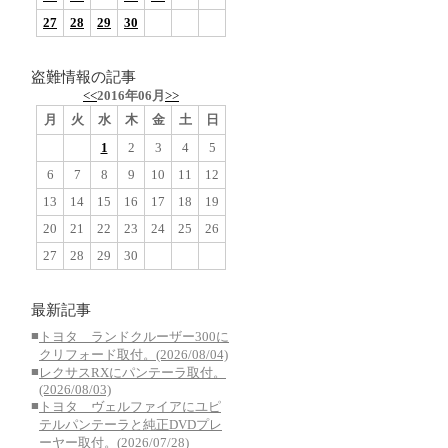
27
28
29
30
盗難情報の記事
<<
2016年06月
>>
月
火
水
木
金
土
日
1
2
3
4
5
6
7
8
9
10
11
12
13
14
15
16
17
18
19
20
21
22
23
24
25
26
27
28
29
30
最新記事
■
トヨタ ランドクルーザー300に
クリフォード取付。(2026/08/04)
■
レクサスRXにパンテーラ取付。
(2026/08/03)
■
トヨタ ヴェルファイアにユピ
テルパンテーラと純正DVDプレ
ーヤー取付。(2026/07/28)