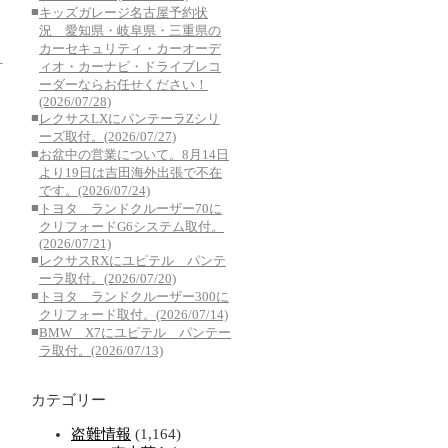
■
キッズガレージ名古屋予約状
況 愛知県・岐阜県・三重県の
カーセキュリティ・カーオーデ
ィオ・カーナビ・ドライブレコ
ーダーならお任せください！
(2026/07/28)
■
レクサスLXにパンテーラZシリ
ーズ取付。(2026/07/27)
■
お盆中の営業について。8月14日
より19日は吉田海外出張で不在
です。(2026/07/24)
■
トヨタ ランドクルーザー70に
クリフォードG6システム取付。
(2026/07/21)
■
レクサスRXにユピテル パンテ
ーラ取付。(2026/07/20)
■
トヨタ ランドクルーザー300に
クリフォード取付。(2026/07/14)
■
BMW X7にユピテル パンテー
ラ取付。(2026/07/13)
カテゴリー
盗難情報
(1,164)