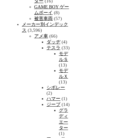
ター
(16)
GAME BOY ゲー
ムボーイ
(8)
被害車両
(57)
メーカー別インデック
ス
(3,596)
アメ車
(66)
ダッヂ
(4)
テスラ
(33)
モデ
ルＳ
(13)
モデ
ルＸ
(13)
シボレー
(2)
ハマー
(1)
ジープ
(14)
グラ
ディ
エー
ター
(1)