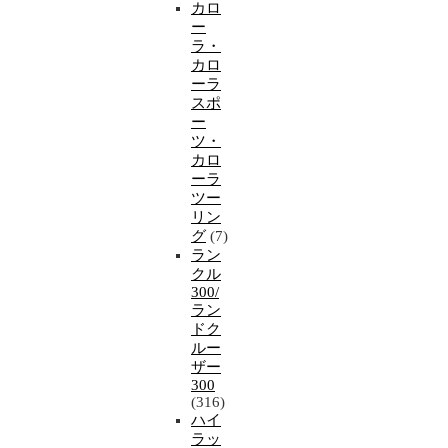
カロ
ー
ラ・
カロ
ーラ
スポ
ー
ツ・
カロ
ーラ
ツー
リン
グ
(7)
ラン
クル
300/
ラン
ドク
ルー
ザー
300
(316)
ハイ
ラッ