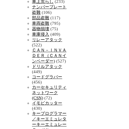
車上荒らし
(233)
ナンバープレート
盗難
(106)
部品盗難
(117)
車両盗難
(795)
器物損壊
(75)
車庫侵入
(409)
リレーアタック
(522)
ＣＡＮ－ＩＮＶＡ
ＤＥＲ（ＣＡＮイ
ンベーダー)
(527)
ドリルアタック
(449)
コードグラバー
(456)
カーセキュリティ
ネットワーク
(CSN)
(72)
イモビカッター
(430)
キープログラマー
／キーエミュレタ
ーキーエミュレー