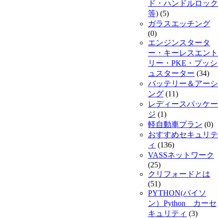
ド・ハンドルロック
等)
(5)
ガラスエッチング
(0)
エンジンスタータ
ー・キーレスエント
リー・PKE・プッシ
ュスターター
(34)
バッテリー＆アーシ
ング
(11)
レディースパッケー
ジ
(1)
軽自動車プラン
(0)
おすすめセキュリテ
ィ
(136)
VASSネットワーク
(25)
クリフォードとは
(51)
PYTHON(パイソ
ン）Python カーセ
キュリティ
(3)