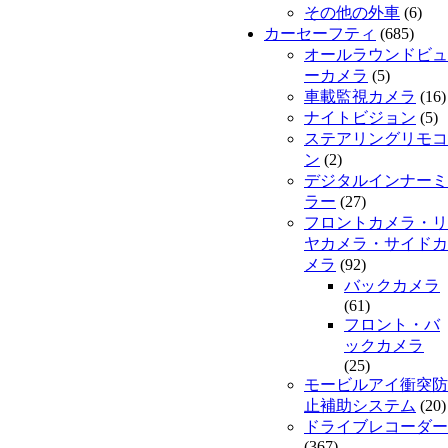
その他の外車
(6)
カーセーフティ
(685)
オールラウンドビュ
ーカメラ
(5)
車載監視カメラ
(16)
ナイトビジョン
(5)
ステアリングリモコ
ン
(2)
デジタルインナーミ
ラー
(27)
フロントカメラ・リ
ヤカメラ・サイドカ
メラ
(92)
バックカメラ
(61)
フロント・バ
ックカメラ
(25)
モービルアイ衝突防
止補助システム
(20)
ドライブレコーダー
(367)