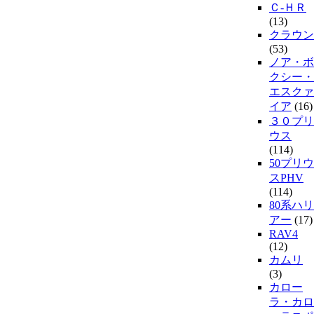
Ｃ-ＨＲ
(13)
クラウン
(53)
ノア・ボ
クシー・
エスクァ
イア
(16)
３０プリ
ウス
(114)
50プリウ
スPHV
(114)
80系ハリ
アー
(17)
RAV4
(12)
カムリ
(3)
カロー
ラ・カロ