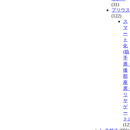
(31)
プリウス
(122)
ス
マ
ー
ト
化
(助
手
席
後
部
座
席
リ
ヤ
ゲ
ー
ト
(12