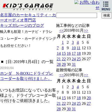
名古屋のカーセキュリティ・カ
ーオーディオ専門店
キッズガレージのブログ
施工事例などの記事
<<
2019年01月
>>
輸入車も歓迎！カーナビ・ドラレ
月
火
水
木
金
土
日
コ・レーダー・カーディテイリング
1
2
3
4
5
6
もお任せください！
7
8
9
10
11
12
13
14
15
16
17
18
19
20
21
22
23
24
25
26
27
■［日: 2019年1月4日］の一覧
28
29
30
31
2019/01/04
盗難情報の記事
ホンダ N-BOXにドライブレ
<<
2019年01月
>>
コーダーを取り付けました。
月
火
水
木
金
土
日
1
2
3
4
5
6
いつもお世話になっているお客
7
8
9
10
11
12
13
様より、ドライブレコーダー取
14
15
16
17
18
19
20
り付けをご依頼頂きました。
21
22
23
24
25
26
27
28
29
30
31