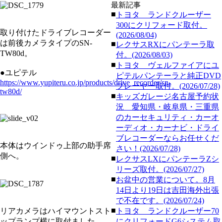
最新記事
■
トヨタ ランドクルーザー
300にクリフォード取付。
取り付けたドライブレコーダー
(2026/08/04)
は前後カメラタイプのSN-
■
レクサスRXにパンテーラ取
TW80d。
付。(2026/08/03)
■
トヨタ ヴェルファイアにユ
●ユピテル
ピテルパンテーラと純正DVD
https://www.yupiteru.co.jp/products/drive_recorder/sn-
プレーヤー取付。(2026/07/28)
tw80d/
■
キッズガレージ名古屋予約状
況 愛知県・岐阜県・三重県
のカーセキュリティ・カーオ
ーディオ・カーナビ・ドライ
ブレコーダーならお任せくだ
本体はウインドゥ上部の助手席
さい！(2026/07/28)
側へ。
■
レクサスLXにパンテーラZシ
リーズ取付。(2026/07/27)
■
お盆中の営業について。8月
14日より19日は吉田海外出張
で不在です。(2026/07/24)
■
リアカメラはハイマウントスト
トヨタ ランドクルーザー70
ップランプ横に取付ました。
にクリフォードG6システム取