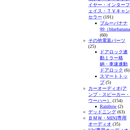
イヤー・インターフ
ェイス・ＴＶキャン
セラー
(191)
ブルーバナナ
99（bluebanan
(60)
その他電装パーツ
(25)
ドアロック連
動ミラー格
納・車速連動
ドアロック
(6)
スマートトッ
プ
(5)
カーオーディオ(ア
ンプ・スピーカー・
ウーハー）
(154)
Rainbow
(2)
デッドニング
(63)
ＢＭＷ・MINI専用
オーディオ
(35)