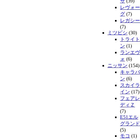
サ
(39)
レヴォー
グ
(7)
レガシー
(7)
ミツビシ
(30)
トライト
ン
(1)
ランエヴ
ォ
(6)
ニッサン
(154)
キャラバ
ン
(6)
スカイラ
イン
(17)
フェアレ
ディＺ
(7)
E51エル
グランド
(5)
モコ
(1)