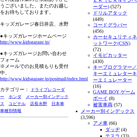
ＥＲ（ＣＡＮインベ
うございました、またのお越し
ーダー)
(527)
をお待ちしております。
ドリルアタック
(449)
キッズガレージ春日井店、水野
コードグラバー
(456)
●キッズガレージホームページ
カーセキュリティネ
http://www.kidsgarage.jp/
ットワーク(CSN)
(72)
●キッズガレージお問い合わせ
イモビカッター
フォーム
(430)
※メールでのお見積もりも受付
キープログラマー／
中。
キーエミュレターキ
http://www.kidsgarage.jp/postmail/index.html
ーエミュレーター
(16)
カテゴリー：
ドライブレコーダ
GAME BOY ゲーム
ー
ホンダ
メーカー別インデック
ボーイ
(8)
ス
ユピテル
店長水野
日本車
被害車両
(57)
車種別情報
メーカー別インデックス
(3,596)
アメ車
(66)
ダッヂ
(4)
テスラ
(33)