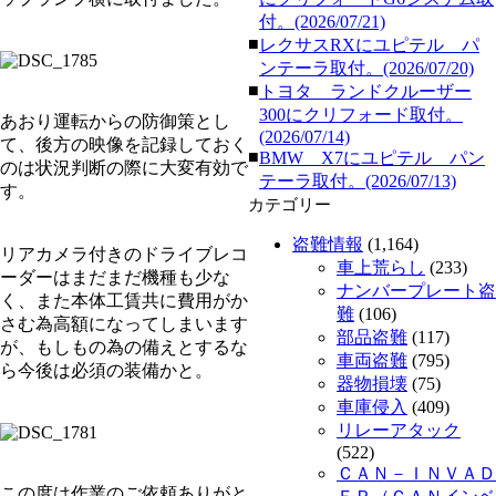
付。(2026/07/21)
■
レクサスRXにユピテル パ
ンテーラ取付。(2026/07/20)
■
トヨタ ランドクルーザー
300にクリフォード取付。
あおり運転からの防御策とし
(2026/07/14)
て、後方の映像を記録しておく
■
BMW X7にユピテル パン
のは状況判断の際に大変有効で
テーラ取付。(2026/07/13)
す。
カテゴリー
盗難情報
(1,164)
リアカメラ付きのドライブレコ
車上荒らし
(233)
ーダーはまだまだ機種も少な
ナンバープレート盗
く、また本体工賃共に費用がか
難
(106)
さむ為高額になってしまいます
部品盗難
(117)
が、もしもの為の備えとするな
車両盗難
(795)
ら今後は必須の装備かと。
器物損壊
(75)
車庫侵入
(409)
リレーアタック
(522)
ＣＡＮ－ＩＮＶＡＤ
この度は作業のご依頼ありがと