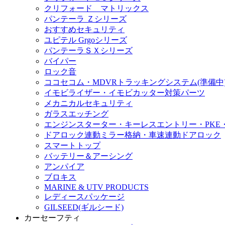
クリフォード マトリックス
パンテーラ Ｚシリーズ
おすすめセキュリティ
ユピテル Grgoシリーズ
パンテーラＳＸシリーズ
バイパー
ロック音
ココセコム・MDVRトラッキングシステム(準備中
イモビライザー・イモビカッター対策パーツ
メカニカルセキュリティ
ガラスエッチング
エンジンスターター・キーレスエントリー・PKE
ドアロック連動ミラー格納・車速連動ドアロック
スマートトップ
バッテリー＆アーシング
アンパイア
ブロキス
MARINE & UTV PRODUCTS
レディースパッケージ
GILSEED(ギルシード)
カーセーフティ