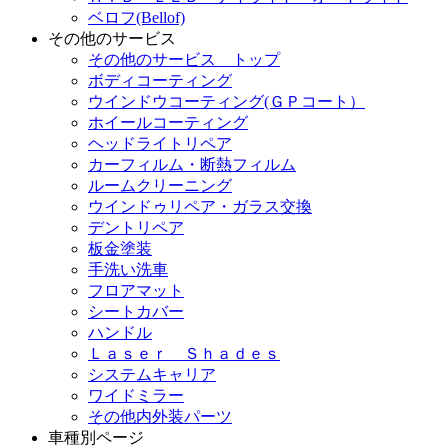
ベロフ(Bellof)
その他のサービス
その他のサービス トップ
ボディコーティング
ウインドウコーティング(ＧＰコート）
ホイールコーティング
ヘッドライトリペア
カーフィルム・断熱フィルム
ルームクリーニング
ウインドゥリペア・ガラス交換
デントリペア
板金塗装
手洗い洗車
フロアマット
シートカバー
ハンドル
Ｌａｓｅｒ Ｓｈａｄｅｓ
システムキャリア
ワイドミラー
その他内外装パーツ
車種別ページ