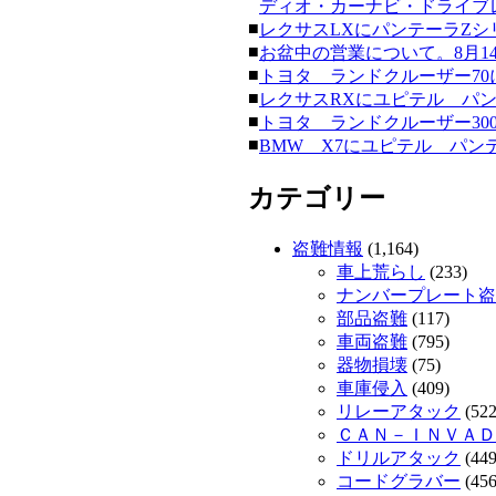
ディオ・カーナビ・ドライブレコー
■
レクサスLXにパンテーラZシリーズ
■
お盆中の営業について。8月14日
■
トヨタ ランドクルーザー70にク
■
レクサスRXにユピテル パンテーラ
■
トヨタ ランドクルーザー300にク
■
BMW X7にユピテル パンテーラ
カテゴリー
盗難情報
(1,164)
車上荒らし
(233)
ナンバープレート盗
部品盗難
(117)
車両盗難
(795)
器物損壊
(75)
車庫侵入
(409)
リレーアタック
(522
ＣＡＮ－ＩＮＶＡＤ
ドリルアタック
(449
コードグラバー
(456