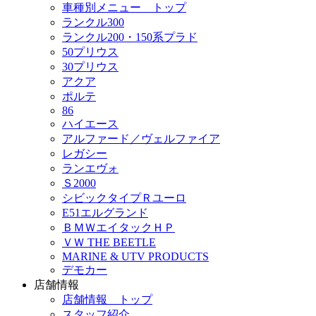
車種別メニュー トップ
ランクル300
ランクル200・150系プラド
50プリウス
30プリウス
アクア
ポルテ
86
ハイエース
アルファード／ヴェルファイア
レガシー
ランエヴォ
Ｓ2000
シビックタイプＲユーロ
E51エルグランド
ＢＭＷエイタックＨＰ
ＶＷ THE BEETLE
MARINE & UTV PRODUCTS
デモカー
店舗情報
店舗情報 トップ
スタッフ紹介