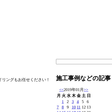
施工事例などの記事
イリングもお任せください！
<<
2019年01月
>>
月
火
水
木
金
土
日
1
2
3
4
5
6
7
8
9
10
11
12
13