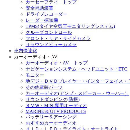
カーセーフティ トップ
安全補助装置
ドライブレコーダー
レーダー探知機
TPMS(タイヤ空気圧モニタリングシステム)
クルーズコントロール
フロント・リヤ・サイドカメラ
サラウンドビューカメラ
車内快適化
カーオーディオ・AV
カーオーディオ・AV トップ
ナビゲーションシステム・ヘッドユニット・ETC
モニター
地デジ・ＤＶＤプレイヤー・インターフェイス・
その他電装パーツ
カーオーディオ(アンプ・スピーカー・ウーハー）
サウンドダンピング(防振)
ＢＭＷ・MINI専用オーディオ
MARINE & UTV PRODUCTS
バッテリー＆アーシング
おすすめカーオーディオ
ＨＩＤ・ＬＥＤ・デイライト・オートライト