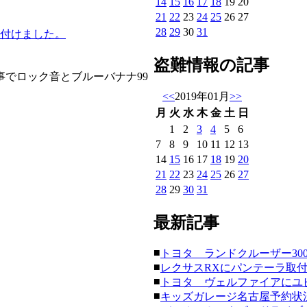
14
15
16
17
18
19
20
21
22
23
24
25
26
27
28
29
30
31
り付けました。
盗難情報の記事
でロック音とブルーバナナ99
<<
2019年01月
>>
月
火
水
木
金
土
日
1
2
3
4
5
6
7
8
9
10
11
12
13
14
15
16
17
18
19
20
21
22
23
24
25
26
27
28
29
30
31
最新記事
■
トヨタ ランドクルーザー300にク
■
レクサスRXにパンテーラ取付。(20
■
トヨタ ヴェルファイアにユピテ
■
キッズガレージ名古屋予約状