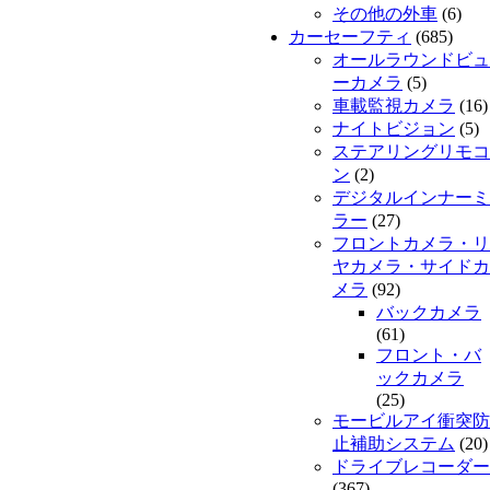
その他の外車
(6)
カーセーフティ
(685)
オールラウンドビュ
ーカメラ
(5)
車載監視カメラ
(16)
ナイトビジョン
(5)
ステアリングリモコ
ン
(2)
デジタルインナーミ
ラー
(27)
フロントカメラ・リ
ヤカメラ・サイドカ
メラ
(92)
バックカメラ
(61)
フロント・バ
ックカメラ
(25)
モービルアイ衝突防
止補助システム
(20)
ドライブレコーダー
(367)