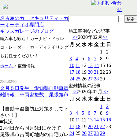
名古屋のカーセキュリティ・カ
ーオーディオ専門店
キッズガレージのブログ
施工事例などの記事
<<
2020年02月
>>
輸入車も歓迎！カーナビ・ドラレ
月
火
水
木
金
土
日
コ・レーダー・カーディテイリング
1
2
もお任せください！
3
4
5
6
7
8
9
10
11
12
13
14
15
16
ホーム
>
盗難情報
17
18
19
20
21
22
23
24
25
26
27
28
29
2020/02/06
盗難情報の記事
２月５日発生 愛知県自動車盗
<<
2020年02月
>>
難情報 車両盗複数 尾張旭市
月
火
水
木
金
土
日
1
2
【自動車盗難防止対策をして下
3
4
5
6
7
8
9
さい！】
10
11
12
13
14
15
16
■状況
17
18
19
20
21
22
23
2月4日から同月5日にかけて、
24
25
26
27
28
29
尾張旭市吉岡町地内の自宅ガレ