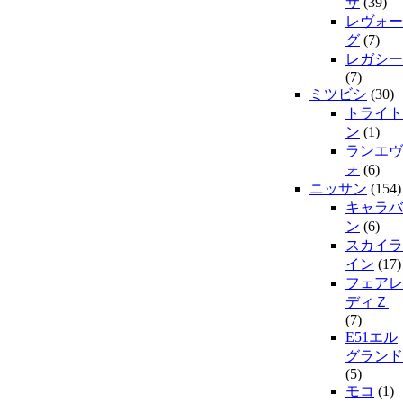
サ
(39)
レヴォー
グ
(7)
レガシー
(7)
ミツビシ
(30)
トライト
ン
(1)
ランエヴ
ォ
(6)
ニッサン
(154)
キャラバ
ン
(6)
スカイラ
イン
(17)
フェアレ
ディＺ
(7)
E51エル
グランド
(5)
モコ
(1)