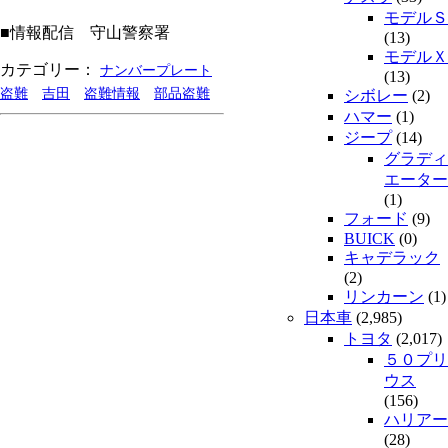
モデルＳ
■情報配信 守山警察署
(13)
モデルＸ
カテゴリー：
ナンバープレート
(13)
盗難
吉田
盗難情報
部品盗難
シボレー
(2)
ハマー
(1)
ジープ
(14)
グラディ
エーター
(1)
フォード
(9)
BUICK
(0)
キャデラック
(2)
リンカーン
(1)
日本車
(2,985)
トヨタ
(2,017)
５０プリ
ウス
(156)
ハリアー
(28)