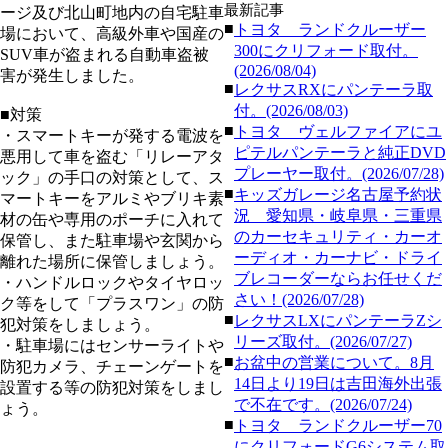
最新記事
ージ及び北山町地内の自宅駐車
■
トヨタ ランドクルーザー
場において、高級外車や国産の
300にクリフォード取付。
SUV車が盗まれる自動車盗被
(2026/08/04)
害が発生しました。
■
レクサスRXにパンテーラ取
付。(2026/08/03)
■対策
■
トヨタ ヴェルファイアにユ
・スマートキーが発する電波を
ピテルパンテーラと純正DVD
悪用して車を盗む「リレーアタ
プレーヤー取付。(2026/07/28)
ック」の手口の対策として、ス
■
キッズガレージ名古屋予約状
マートキーをアルミやブリキ素
況 愛知県・岐阜県・三重県
材の缶や専用のポーチに入れて
のカーセキュリティ・カーオ
保管し、また駐車場や玄関から
ーディオ・カーナビ・ドライ
離れた場所に保管しましょう。
ブレコーダーならお任せくだ
・ハンドルロックやタイヤロッ
さい！(2026/07/28)
ク等をして「プラスワン」の防
■
レクサスLXにパンテーラZシ
犯対策をしましょう。
リーズ取付。(2026/07/27)
・駐車場にはセンサーライトや
■
お盆中の営業について。8月
防犯カメラ、チェーンゲートを
14日より19日は吉田海外出張
設置する等の防犯対策をしまし
で不在です。(2026/07/24)
ょう。
■
トヨタ ランドクルーザー70
にクリフォードG6システム取