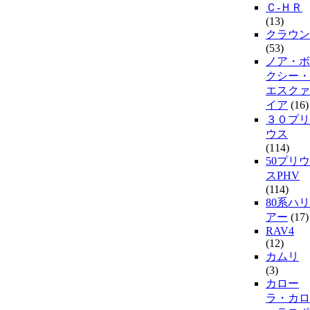
Ｃ-ＨＲ
(13)
クラウン
(53)
ノア・ボ
クシー・
エスクァ
イア
(16)
３０プリ
ウス
(114)
50プリウ
スPHV
(114)
80系ハリ
アー
(17)
RAV4
(12)
カムリ
(3)
カロー
ラ・カロ