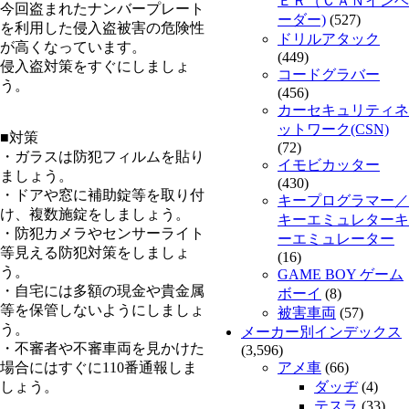
ＥＲ（ＣＡＮインベ
今回盗まれたナンバープレート
ーダー)
(527)
を利用した侵入盗被害の危険性
ドリルアタック
が高くなっています。
(449)
侵入盗対策をすぐにしましょ
コードグラバー
う。
(456)
カーセキュリティネ
ットワーク(CSN)
■対策
(72)
・ガラスは防犯フィルムを貼り
イモビカッター
ましょう。
(430)
・ドアや窓に補助錠等を取り付
キープログラマー／
け、複数施錠をしましょう。
キーエミュレターキ
・防犯カメラやセンサーライト
ーエミュレーター
等見える防犯対策をしましょ
(16)
う。
GAME BOY ゲーム
・自宅には多額の現金や貴金属
ボーイ
(8)
等を保管しないようにしましょ
被害車両
(57)
う。
メーカー別インデックス
・不審者や不審車両を見かけた
(3,596)
場合にはすぐに110番通報しま
アメ車
(66)
しょう。
ダッヂ
(4)
テスラ
(33)