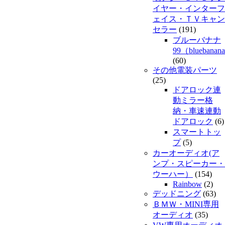
イヤー・インターフ
ェイス・ＴＶキャン
セラー
(191)
ブルーバナナ
99（bluebanan
(60)
その他電装パーツ
(25)
ドアロック連
動ミラー格
納・車速連動
ドアロック
(6)
スマートトッ
プ
(5)
カーオーディオ(ア
ンプ・スピーカー・
ウーハー）
(154)
Rainbow
(2)
デッドニング
(63)
ＢＭＷ・MINI専用
オーディオ
(35)