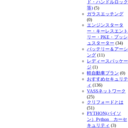
ド・ハンドルロック
等)
(5)
ガラスエッチング
(0)
エンジンスタータ
ー・キーレスエント
リー・PKE・プッシ
ュスターター
(34)
バッテリー＆アーシ
ング
(11)
レディースパッケー
ジ
(1)
軽自動車プラン
(0)
おすすめセキュリテ
ィ
(136)
VASSネットワーク
(25)
クリフォードとは
(51)
PYTHON(パイソ
ン）Python カーセ
キュリティ
(3)