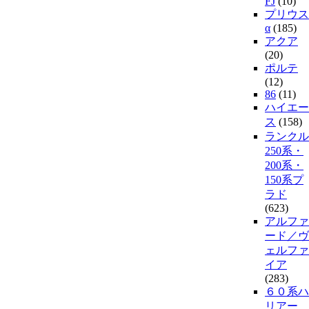
FJ
(10)
プリウス
α
(185)
アクア
(20)
ポルテ
(12)
86
(11)
ハイエー
ス
(158)
ランクル
250系・
200系・
150系プ
ラド
(623)
アルファ
ード／ヴ
ェルファ
イア
(283)
６０系ハ
リアー