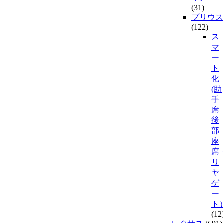
(31)
プリウス
(122)
ス
マ
ー
ト
化
(助
手
席
後
部
座
席
リ
ヤ
ゲ
ー
ト
(12