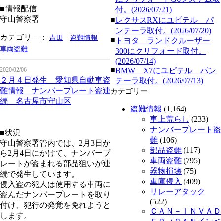
■情報配信
付。(2026/07/21)
守山警察署
■
レクサスRXにユピテル パ
ンテーラ取付。(2026/07/20)
カテゴリー：
吉田
盗難情報
■
トヨタ ランドクルーザー
車両盗難
300にクリフォード取付。
(2026/07/14)
■
2020/02/06
BMW X7にユピテル パン
２月４日発生 愛知県自動車盗
テーラ取付。(2026/07/13)
難情報 ナンバープレート盗連
カテゴリー
続 名古屋市守山区
盗難情報
(1,164)
車上荒らし
(233)
ナンバープレート盗
■状況
難
(106)
守山警察署管内では、2月3日か
部品盗難
(117)
ら2月4日にかけて、ナンバープ
車両盗難
(795)
レートが盗まれる部品狙いが連
器物損壊
(75)
続で発生しています。
車庫侵入
(409)
侵入盗の犯人は使用する車両に
リレーアタック
盗んだナンバープレートを取り
(522)
付け、犯行の発覚を免れようと
ＣＡＮ－ＩＮＶＡＤ
します。