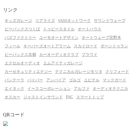
リンク
キッズガレージ
リアライズ
VASSネットワーク
サウンドウェーブ
ビーパックスつくば
トゥビースタイル
オートハウス
バズファクトリー
ユーモオートデザイン
オートウェーブ宮野木
フィール
キーパーズオートアラーム
スカイロード
ボーントゥラン
ビーパックス京都
カーオーディオクラブ
プラウド
エクセルオーディオ
エムアイティガレージ
カーセキュリティエナジー
テクニカルガレージモリタ
クリフォード
パンテーラ
バイパー
アンパイア
ゴルゴ
ユピテル
マックガード
エイタック
イースコーポレーション
アルファ
オーディオテクニカ
PAC
オスカー
ジャストインサウンド
スマートトップ
QRコード