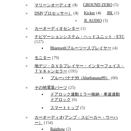
GROUND ZERO
(5)
マリーンオーディオ
(3)
Kicker
(4)
JBL
(1)
DSP(プロセッサー）
(3)
JL AUDIO
(3)
カーオーディオセンター
(1)
ナビゲーションシステム・ヘッドユニット・ETC
(127)
Bluetoothブルーツースプレイヤー
(4)
モニター
(79)
地デジ・ＤＶＤプレイヤー・インターフェイス・
ＴＶキャンセラー
(191)
ブルーバナナ99（bluebanana99）
(60)
その他電装パーツ
(25)
ドアロック連動ミラー格納・車速連動
ドアロック
(6)
スマートトップ
(5)
カーオーディオ(アンプ・スピーカー・ウーハ
ー）
(154)
Rainbow
(2)