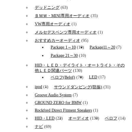
デッドニング
(63)
ＢＭＷ・MINI専用オーディオ
(35)
VW専用オーディオ
(1)
メルセデスベンツ専用オーディオ
(1)
おすすめカーオーディオ
(95)
Package 1～10
(10)
Package11～20
(7)
Package 21～30
(10)
HID・ＬＥＤ・デイライト・オートライト・その
他ＬＥＤ関連パーツ
(130)
LED
(17)
ベロフ(Belof)
(70)
ipod
(1)
サウンドダンピング(防振)
(31)
Groove Audio System
(7)
GROUND ZERO for BMW
(1)
Rockford Direct Fitment Speakers
(1)
HID・LED
(22)
オーディオ
(130)
ベロフ
(14)
ナビ
(69)