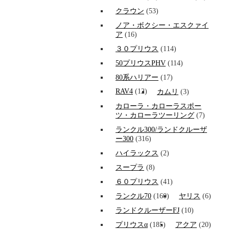
クラウン
(53)
ノア・ボクシー・エスクァイ
ア
(16)
３０プリウス
(114)
50プリウスPHV
(114)
80系ハリアー
(17)
RAV4
(12)
カムリ
(3)
カローラ・カローラスポー
ツ・カローラツーリング
(7)
ランクル300/ランドクルーザ
ー300
(316)
ハイラックス
(2)
スープラ
(8)
６０プリウス
(41)
ランクル70
(160)
ヤリス
(6)
ランドクルーザーFJ
(10)
プリウスα
(185)
アクア
(20)