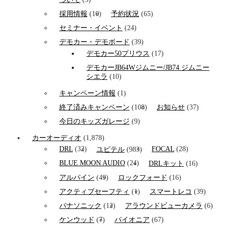
採用情報
(10)
予約状況
(65)
セミナー・イベント
(24)
デモカー・デモボード
(39)
デモカー50プリウス
(17)
デモカーJB64Wジムニー/JB74 ジムニー
シエラ
(10)
キャンペーン情報
(1)
終了済みキャンペーン
(108)
お知らせ
(37)
今日のキッズガレージ
(9)
カーオーディオ
(1,878)
DRL
(32)
FOCAL
(28)
ユピテル
(983)
BLUE MOON AUDIO
(24)
DRLキット
(16)
アルパイン
(49)
ロックフォード
(16)
アクティブセーフティ
(1)
スマートレコ
(39)
パナソニック
(12)
アラウンドビューカメラ
(6)
ケンウッド
(7)
パイオニア
(67)