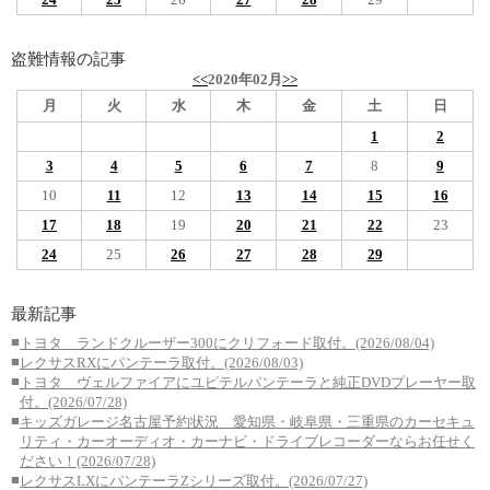
盗難情報の記事
<<
2020年02月
>>
月
火
水
木
金
土
日
1
2
3
4
5
6
7
8
9
10
11
12
13
14
15
16
17
18
19
20
21
22
23
24
25
26
27
28
29
最新記事
■
トヨタ ランドクルーザー300にクリフォード取付。(2026/08/04)
■
レクサスRXにパンテーラ取付。(2026/08/03)
■
トヨタ ヴェルファイアにユピテルパンテーラと純正DVDプレーヤー取
付。(2026/07/28)
■
キッズガレージ名古屋予約状況 愛知県・岐阜県・三重県のカーセキュ
リティ・カーオーディオ・カーナビ・ドライブレコーダーならお任せく
ださい！(2026/07/28)
■
レクサスLXにパンテーラZシリーズ取付。(2026/07/27)