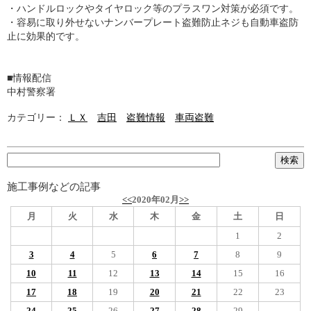
・ハンドルロックやタイヤロック等のプラスワン対策が必須です。
・容易に取り外せないナンバープレート盗難防止ネジも自動車盗防
止に効果的です。
■情報配信
中村警察署
カテゴリー：
ＬＸ
吉田
盗難情報
車両盗難
施工事例などの記事
<<
2020年02月
>>
月
火
水
木
金
土
日
1
2
3
4
5
6
7
8
9
10
11
12
13
14
15
16
17
18
19
20
21
22
23
24
25
26
27
28
29