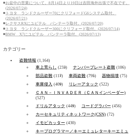
■
お盆中の営業について。8月14日より19日は吉田海外出張で不在です。
(2026/07/24)
■
トヨタ ランドクルーザー70にクリフォードG6システム取付。
(2026/07/21)
■
レクサスRXにユピテル パンテーラ取付。(2026/07/20)
■
トヨタ ランドクルーザー300にクリフォード取付。(2026/07/14)
■
BMW X7にユピテル パンテーラ取付。(2026/07/13)
カテゴリー
盗難情報
(1,164)
車上荒らし
(233)
ナンバープレート盗難
(106)
部品盗難
(117)
車両盗難
(795)
器物損壊
(75)
車庫侵入
(409)
リレーアタック
(522)
ＣＡＮ－ＩＮＶＡＤＥＲ（ＣＡＮインベーダー)
(527)
ドリルアタック
(449)
コードグラバー
(456)
カーセキュリティネットワーク(CSN)
(72)
イモビカッター
(430)
キープログラマー／キーエミュレターキーエミュ