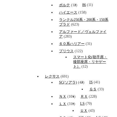
86
(11)
ポルテ
(12)
ハイエース
(158)
ランクル250系・200系・150系
プラド
(623)
アルファード／ヴェルファイ
ア
(283)
６０系ハリアー
(31)
プリウス
(122)
スマート化(助手席・
後部座席・リヤゲー
ト）
(12)
レクサス
(691)
IS
(41)
SC(ソアラ)
(42)
ＧＳ
(33)
ＮＸ
(101)
ＲＸ
(228)
LS
(70)
ＬＸ
(311)
ＵＸ
(43)