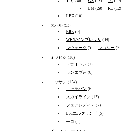
GX
(42)
LC
(40)
ＥＳ
(48)
LM
(28)
RC
(12)
LBX
(10)
スバル
(93)
BRZ
(9)
WRX/インプレッサ
(39)
レヴォーグ
(7)
レガシー
(7)
ミツビシ
(30)
トライトン
(1)
ランエヴォ
(6)
ニッサン
(154)
キャラバン
(6)
スカイライン
(17)
フェアレディＺ
(7)
E51エルグランド
(5)
モコ
(1)