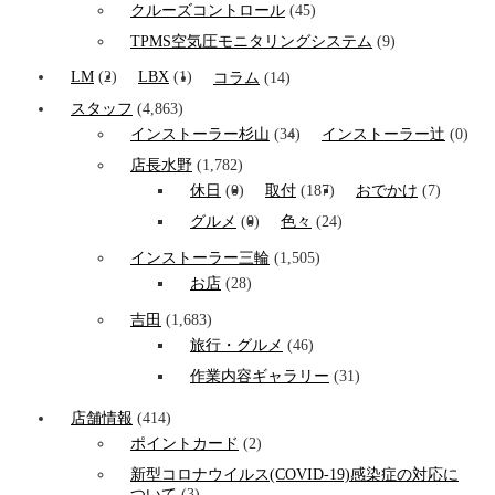
クルーズコントロール
(45)
TPMS空気圧モニタリングシステム
(9)
LM
(2)
LBX
(1)
コラム
(14)
スタッフ
(4,863)
インストーラー杉山
(34)
インストーラー辻
(0)
店長水野
(1,782)
休日
(0)
取付
(187)
おでかけ
(7)
グルメ
(0)
色々
(24)
インストーラー三輪
(1,505)
お店
(28)
吉田
(1,683)
旅行・グルメ
(46)
作業内容ギャラリー
(31)
店舗情報
(414)
ポイントカード
(2)
新型コロナウイルス(COVID-19)感染症の対応に
ついて
(3)