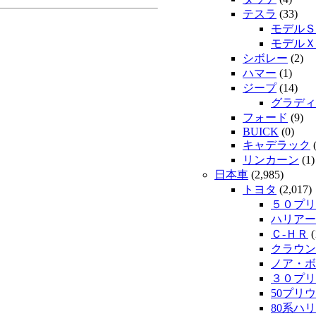
テスラ
(33)
モデルＳ
モデルＸ
シボレー
(2)
ハマー
(1)
ジープ
(14)
グラディ
フォード
(9)
BUICK
(0)
キャデラック
(
リンカーン
(1)
日本車
(2,985)
トヨタ
(2,017)
５０プリ
ハリアー
Ｃ-ＨＲ
(
クラウン
ノア・ボ
３０プリ
50プリウ
80系ハ