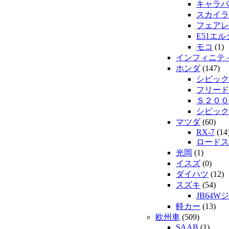
キャラバ
スカイラ
フェアレ
E51エ
モコ
(1)
インフィニテ
ホンダ
(147)
シビック
フリード
Ｓ２００
シビック
マツダ
(60)
RX-7
(14
ロードス
光岡
(1)
イスズ
(0)
ダイハツ
(12)
スズキ
(54)
JB64W
軽カー
(13)
欧州車
(509)
SAAB
(1)