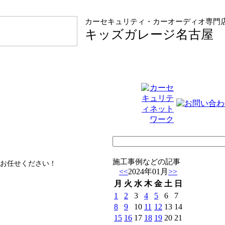
カーセキュリティ・カーオーディオ専門
キッズガレージ名古屋
施工事例などの記事
お任せください！
<<
2024年01月
>>
月
火
水
木
金
土
日
1
2
3
4
5
6
7
8
9
10
11
12
13
14
15
16
17
18
19
20
21