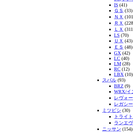
IS
(41)
ＧＳ
(33)
ＮＸ
(101
ＲＸ
(228
ＬＸ
(311
LS
(70)
ＵＸ
(43)
ＥＳ
(48)
GX
(42)
LC
(40)
LM
(28)
RC
(12)
LBX
(10)
スバル
(93)
BRZ
(9)
WRX/
レヴォー
レガシー
ミツビシ
(30)
トライト
ランエヴ
ニッサン
(154)