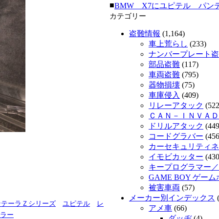
■
BMW X7にユピテル パンテーラ
カテゴリー
盗難情報
(1,164)
車上荒らし
(233)
ナンバープレート盗
部品盗難
(117)
車両盗難
(795)
器物損壊
(75)
車庫侵入
(409)
リレーアタック
(522
ＣＡＮ－ＩＮＶＡＤ
ドリルアタック
(449
コードグラバー
(456
カーセキュリティネッ
イモビカッター
(430
キープログラマー／
GAME BOY ゲー
被害車両
(57)
メーカー別インデックス
(
ンテーラＺシリーズ
ユピテル
レ
アメ車
(66)
ラー
ダッヂ
(4)