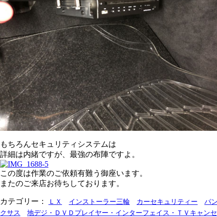
もちろんセキュリティシステムは
詳細は内緒ですが、最強の布陣ですよ。
この度は作業のご依頼有難う御座います。
またのご来店お待ちしております。
カテゴリー：
ＬＸ
インストーラー三輪
カーセキュリティー
パ
クサス
地デジ・ＤＶＤプレイヤー・インターフェイス・ＴＶキャンセ