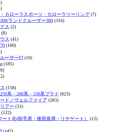
)
)
・カローラスポーツ・カローラツーリング
(7)
300/ランドクルーザー300
(316)
クス
(2)
(8)
ウス
(41)
70
(160)
)
ルーザーFJ
(10)
α
(185)
0)
2)
ス
(158)
50系・200系・150系プラド
(623)
ード／ヴェルファイア
(283)
リアー
(31)
(122)
マート化(助手席・後部座席・リヤゲート）
(12)
ラ)
(42)