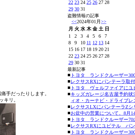
22
23
24
25
26
27
28
29
30
31
盗難情報の記事
<<
2024年01月
>>
月
火
水
木
金
土
日
1
2
3
4
5
6
7
8
9
10
11
12
13
14
15
16
17
18
19
20
21
22
23
24
25
26
27
28
29
30
31
最新記事
■
トヨタ ランドクルーザー300にク
■
レクサスRXにパンテーラ取付。(20
■
トヨタ ヴェルファイアにユピテ
構痛手だったりします。
■
キッズガレージ名古屋予約状
ッキリ。
ィオ・カーナビ・ドライブレコーダ
■
レクサスLXにパンテーラZシリーズ
■
お盆中の営業について。8月14日
■
トヨタ ランドクルーザー70にク
■
レクサスRXにユピテル パンテーラ
■
トヨタ ランドクルーザー300にク