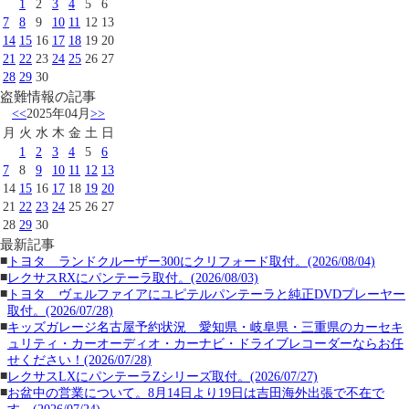
1
2
3
4
5
6
7
8
9
10
11
12
13
14
15
16
17
18
19
20
21
22
23
24
25
26
27
28
29
30
盗難情報の記事
<<
2025年04月
>>
月
火
水
木
金
土
日
1
2
3
4
5
6
7
8
9
10
11
12
13
14
15
16
17
18
19
20
21
22
23
24
25
26
27
28
29
30
最新記事
■
トヨタ ランドクルーザー300にクリフォード取付。(2026/08/04)
■
レクサスRXにパンテーラ取付。(2026/08/03)
■
トヨタ ヴェルファイアにユピテルパンテーラと純正DVDプレーヤー
取付。(2026/07/28)
■
キッズガレージ名古屋予約状況 愛知県・岐阜県・三重県のカーセキ
ュリティ・カーオーディオ・カーナビ・ドライブレコーダーならお任
せください！(2026/07/28)
■
レクサスLXにパンテーラZシリーズ取付。(2026/07/27)
■
お盆中の営業について。8月14日より19日は吉田海外出張で不在で