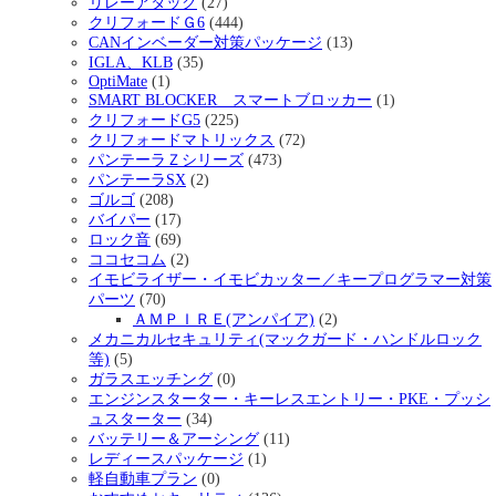
リレーアタック
(27)
クリフォードＧ6
(444)
CANインベーダー対策パッケージ
(13)
IGLA、KLB
(35)
OptiMate
(1)
SMART BLOCKER スマートブロッカー
(1)
クリフォードG5
(225)
クリフォードマトリックス
(72)
パンテーラＺシリーズ
(473)
パンテーラSX
(2)
ゴルゴ
(208)
バイパー
(17)
ロック音
(69)
ココセコム
(2)
イモビライザー・イモビカッター／キープログラマー対策
パーツ
(70)
ＡＭＰＩＲＥ(アンパイア)
(2)
メカニカルセキュリティ(マックガード・ハンドルロック
等)
(5)
ガラスエッチング
(0)
エンジンスターター・キーレスエントリー・PKE・プッシ
ュスターター
(34)
バッテリー＆アーシング
(11)
レディースパッケージ
(1)
軽自動車プラン
(0)