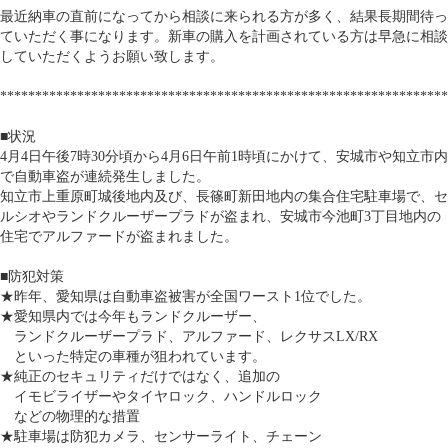
最近納車の直前になってから相談に来られる方が多く、結果長期間待っ
ていただく事になります。新車の購入を計画されている方は早急に相談
していただくようお願い致します。
****************************************************************
■状況
4月4日午後7時30分頃から4月6日午前1時頃にかけて、安城市や知立市内
で自動車盗が連続発生しました。
知立市上重原町城後地内及び、長篠町新田地内の集合住宅駐車場で、セ
ルシオやランドクルーザープラドが盗まれ、安城市今池町3丁目地内の
住宅でアルファードが盗まれました。
■防犯対策
★昨年、愛知県は自動車盗被害が全国ワースト1位でした。
★愛知県内では今年もランドクルーザー、
ランドクルーザープラド、アルファード、レクサスLX/RX
といった特定の車種が狙われています。
★純正のセキュリティだけではなく、追加の
イモビライザーやタイヤロック、ハンドルロック
などの物理的な措置
★駐車場は防犯カメラ、センサーライト、チェーン