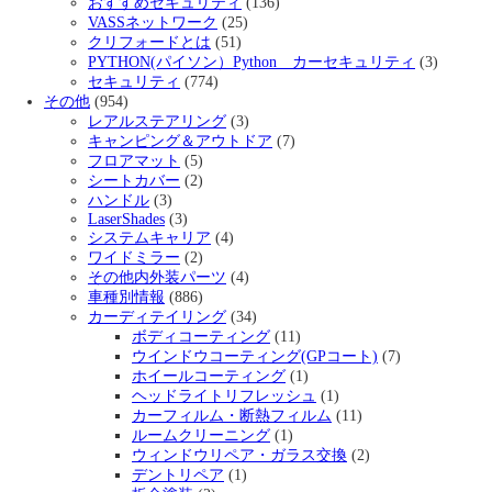
おすすめセキュリティ
(136)
VASSネットワーク
(25)
クリフォードとは
(51)
PYTHON(パイソン）Python カーセキュリティ
(3)
セキュリティ
(774)
その他
(954)
レアルステアリング
(3)
キャンピング＆アウトドア
(7)
フロアマット
(5)
シートカバー
(2)
ハンドル
(3)
LaserShades
(3)
システムキャリア
(4)
ワイドミラー
(2)
その他内外装パーツ
(4)
車種別情報
(886)
カーディテイリング
(34)
ボディコーティング
(11)
ウインドウコーティング(GPコート)
(7)
ホイールコーティング
(1)
ヘッドライトリフレッシュ
(1)
カーフィルム・断熱フィルム
(11)
ルームクリーニング
(1)
ウィンドウリペア・ガラス交換
(2)
デントリペア
(1)