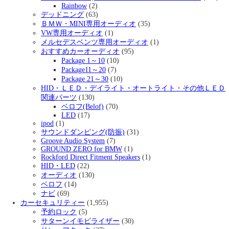
Rainbow
(2)
デッドニング
(63)
ＢＭＷ・MINI専用オーディオ
(35)
VW専用オーディオ
(1)
メルセデスベンツ専用オーディオ
(1)
おすすめカーオーディオ
(95)
Package 1～10
(10)
Package11～20
(7)
Package 21～30
(10)
HID・ＬＥＤ・デイライト・オートライト・その他ＬＥＤ
関連パーツ
(130)
ベロフ(Belof)
(70)
LED
(17)
ipod
(1)
サウンドダンピング(防振)
(31)
Groove Audio System
(7)
GROUND ZERO for BMW
(1)
Rockford Direct Fitment Speakers
(1)
HID・LED
(22)
オーディオ
(130)
ベロフ
(14)
ナビ
(69)
カーセキュリティー
(1,955)
予約ロック
(5)
サターンイモビライザー
(30)