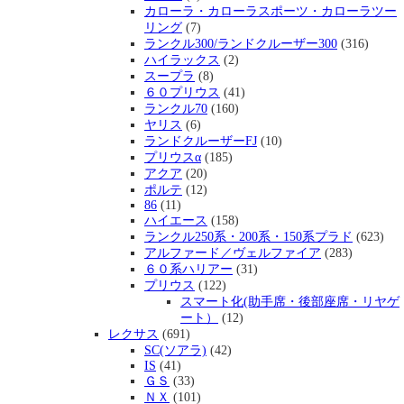
カローラ・カローラスポーツ・カローラツー
リング
(7)
ランクル300/ランドクルーザー300
(316)
ハイラックス
(2)
スープラ
(8)
６０プリウス
(41)
ランクル70
(160)
ヤリス
(6)
ランドクルーザーFJ
(10)
プリウスα
(185)
アクア
(20)
ポルテ
(12)
86
(11)
ハイエース
(158)
ランクル250系・200系・150系プラド
(623)
アルファード／ヴェルファイア
(283)
６０系ハリアー
(31)
プリウス
(122)
スマート化(助手席・後部座席・リヤゲ
ート）
(12)
レクサス
(691)
SC(ソアラ)
(42)
IS
(41)
ＧＳ
(33)
ＮＸ
(101)