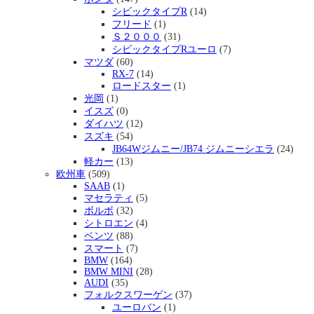
シビックタイプR
(14)
フリード
(1)
Ｓ２０００
(31)
シビックタイプRユーロ
(7)
マツダ
(60)
RX-7
(14)
ロードスター
(1)
光岡
(1)
イスズ
(0)
ダイハツ
(12)
スズキ
(54)
JB64Wジムニー/JB74 ジムニーシエラ
(24)
軽カー
(13)
欧州車
(509)
SAAB
(1)
マセラティ
(5)
ボルボ
(32)
シトロエン
(4)
ベンツ
(88)
スマート
(7)
BMW
(164)
BMW MINI
(28)
AUDI
(35)
フォルクスワーゲン
(37)
ユーロバン
(1)