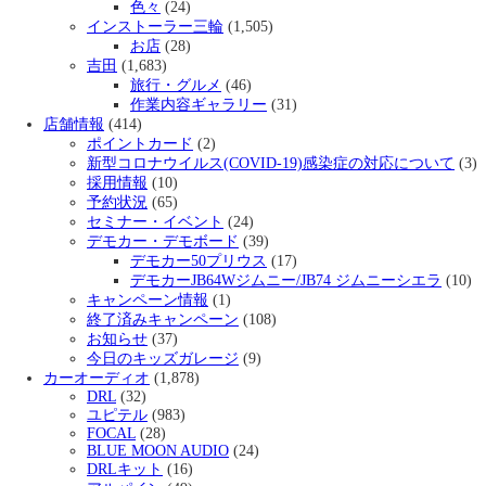
色々
(24)
インストーラー三輪
(1,505)
お店
(28)
吉田
(1,683)
旅行・グルメ
(46)
作業内容ギャラリー
(31)
店舗情報
(414)
ポイントカード
(2)
新型コロナウイルス(COVID-19)感染症の対応について
(3)
採用情報
(10)
予約状況
(65)
セミナー・イベント
(24)
デモカー・デモボード
(39)
デモカー50プリウス
(17)
デモカーJB64Wジムニー/JB74 ジムニーシエラ
(10)
キャンペーン情報
(1)
終了済みキャンペーン
(108)
お知らせ
(37)
今日のキッズガレージ
(9)
カーオーディオ
(1,878)
DRL
(32)
ユピテル
(983)
FOCAL
(28)
BLUE MOON AUDIO
(24)
DRLキット
(16)