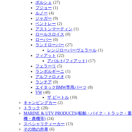
ポルシェ
(27)
プジョー
(1)
ルノー
(4)
ジャガー
(9)
ベントレー
(2)
アストンマーティン
(1)
ロールスロイス
(0)
ローバー
(0)
ランドローバー
(27)
レンジローバーヴェラール
(1)
フィアット
(22)
アバルト(フィアット)
(17)
フェラーリ
(5)
ランボルギーニ
(1)
アルファロメオ
(3)
ランチア
(0)
エイタックBMW専用パーツ
(8)
VW
(48)
ザ ビートル
(10)
キャンピングカー
(2)
トラック
(28)
MARINE & UTV PRODUCTS(船舶・バイク・トラック・重
機・農機等)
(24)
スペシャリティーカー
(13)
その他の外車
(6)