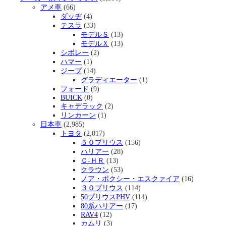
アメ車
(66)
ダッヂ
(4)
テスラ
(33)
モデルＳ
(13)
モデルＸ
(13)
シボレー
(2)
ハマー
(1)
ジープ
(14)
グラディエーター
(1)
フォード
(9)
BUICK
(0)
キャデラック
(2)
リンカーン
(1)
日本車
(2,985)
トヨタ
(2,017)
５０プリウス
(156)
ハリアー
(28)
Ｃ-ＨＲ
(13)
クラウン
(53)
ノア・ボクシー・エスクァイア
(16)
３０プリウス
(114)
50プリウスPHV
(114)
80系ハリアー
(17)
RAV4
(12)
カムリ
(3)