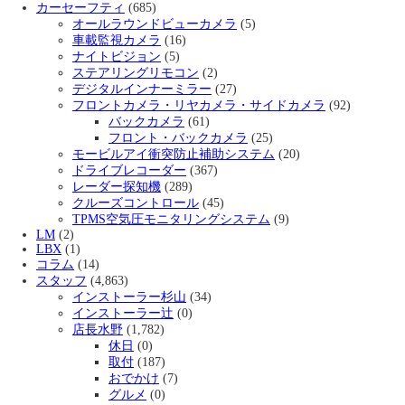
カーセーフティ
(685)
オールラウンドビューカメラ
(5)
車載監視カメラ
(16)
ナイトビジョン
(5)
ステアリングリモコン
(2)
デジタルインナーミラー
(27)
フロントカメラ・リヤカメラ・サイドカメラ
(92)
バックカメラ
(61)
フロント・バックカメラ
(25)
モービルアイ衝突防止補助システム
(20)
ドライブレコーダー
(367)
レーダー探知機
(289)
クルーズコントロール
(45)
TPMS空気圧モニタリングシステム
(9)
LM
(2)
LBX
(1)
コラム
(14)
スタッフ
(4,863)
インストーラー杉山
(34)
インストーラー辻
(0)
店長水野
(1,782)
休日
(0)
取付
(187)
おでかけ
(7)
グルメ
(0)