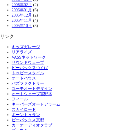
2006年02月
(2)
2006年01月
(6)
2005年12月
(2)
2005年11月
(4)
2005年10月
(8)
リンク
キッズガレージ
リアライズ
VASSネットワーク
サウンドウェーブ
ビーパックスつくば
トゥビースタイル
オートハウス
バズファクトリー
ユーモオートデザイン
オートウェーブ宮野木
フィール
キーパーズオートアラーム
スカイロード
ボーントゥラン
ビーパックス京都
カーオーディオクラブ