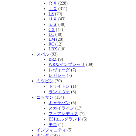
ＲＸ
(228)
ＬＸ
(311)
LS
(70)
ＵＸ
(43)
ＥＳ
(48)
GX
(42)
LC
(40)
LM
(28)
RC
(12)
LBX
(10)
スバル
(93)
BRZ
(9)
WRX/インプレッサ
(39)
レヴォーグ
(7)
レガシー
(7)
ミツビシ
(30)
トライトン
(1)
ランエヴォ
(6)
ニッサン
(154)
キャラバン
(6)
スカイライン
(17)
フェアレディＺ
(7)
E51エルグランド
(5)
モコ
(1)
インフィニティ
(5)
ホンダ
(147)