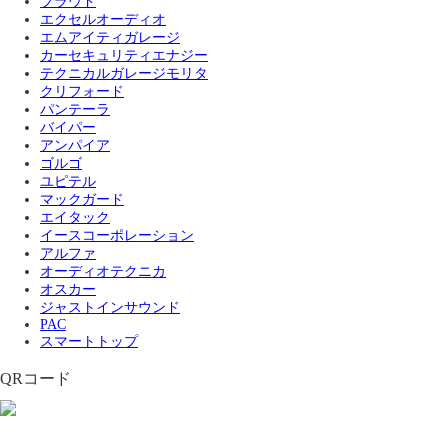
プラウド
エクセルオーディオ
エムアイティガレージ
カーセキュリティエナジー
テクニカルガレージモリタ
クリフォード
パンテーラ
バイパー
アンパイア
ゴルゴ
ユピテル
マックガード
エイタック
イースコーポレーション
アルファ
オーディオテクニカ
オスカー
ジャストインサウンド
PAC
スマートトップ
QRコード