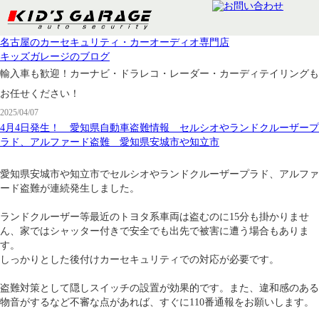
名古屋のカーセキュリティ・カーオーディオ専門店
キッズガレージのブログ
輸入車も歓迎！カーナビ・ドラレコ・レーダー・カーディテイリングも
お任せください！
2025/04/07
4月4日発生！ 愛知県自動車盗難情報 セルシオやランドクルーザープ
ラド、アルファード盗難 愛知県安城市や知立市
愛知県安城市や知立市でセルシオやランドクルーザープラド、アルファ
ード盗難が連続発生しました。
ランドクルーザー等最近のトヨタ系車両は盗むのに15分も掛かりませ
ん、家ではシャッター付きで安全でも出先で被害に遭う場合もありま
す。
しっかりとした後付けカーセキュリティでの対応が必要です。
盗難対策として隠しスイッチの設置が効果的です。また、違和感のある
物音がするなど不審な点があれば、すぐに110番通報をお願いします。