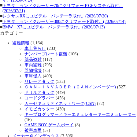
す。(2026/07/24)
■
トヨタ ランドクルーザー70にクリフォードG6システム取付。
(2026/07/21)
■
レクサスRXにユピテル パンテーラ取付。(2026/07/20)
■
トヨタ ランドクルーザー300にクリフォード取付。(2026/07/14)
■
BMW X7にユピテル パンテーラ取付。(2026/07/13)
カテゴリー
盗難情報
(1,164)
車上荒らし
(233)
ナンバープレート盗難
(106)
部品盗難
(117)
車両盗難
(795)
器物損壊
(75)
車庫侵入
(409)
リレーアタック
(522)
ＣＡＮ－ＩＮＶＡＤＥＲ（ＣＡＮインベーダー)
(527)
ドリルアタック
(449)
コードグラバー
(456)
カーセキュリティネットワーク(CSN)
(72)
イモビカッター
(430)
キープログラマー／キーエミュレターキーエミュレーター
(16)
GAME BOY ゲームボーイ
(8)
被害車両
(57)
メーカー別インデックス
(3,596)