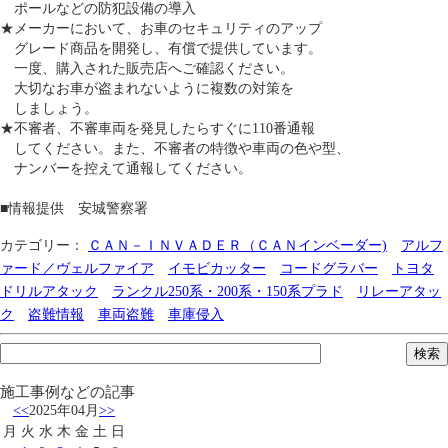
ポールなどの防犯設備の導入
★メーカーにおいて、お車のセキュリティのアップ
グレード商品を開発し、有償で提供しています。
一度、購入された販売店へご確認ください。
大切なお車が盗まれないように複数の対策を
しましょう。
★不審者、不審車両を発見したらすぐに110番通報
してください。また、不審者の特徴や車両の色や型、
ナンバーを控えて通報してください。
■情報提供 安城警察署
カテゴリー：
ＣＡＮ－ＩＮＶＡＤＥＲ（ＣＡＮインベーダー)
アルフ
ァード／ヴェルファイア
イモビカッター
コードグラバー
トヨタ
ドリルアタック
ランクル250系・200系・150系プラド
リレーアタッ
ク
盗難情報
車両盗難
車庫侵入
施工事例などの記事
<<
2025年04月
>>
月
火
水
木
金
土
日