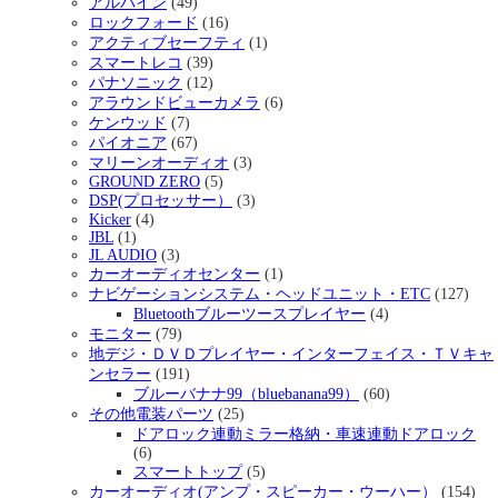
アルパイン
(49)
ロックフォード
(16)
アクティブセーフティ
(1)
スマートレコ
(39)
パナソニック
(12)
アラウンドビューカメラ
(6)
ケンウッド
(7)
パイオニア
(67)
マリーンオーディオ
(3)
GROUND ZERO
(5)
DSP(プロセッサー）
(3)
Kicker
(4)
JBL
(1)
JL AUDIO
(3)
カーオーディオセンター
(1)
ナビゲーションシステム・ヘッドユニット・ETC
(127)
Bluetoothブルーツースプレイヤー
(4)
モニター
(79)
地デジ・ＤＶＤプレイヤー・インターフェイス・ＴＶキャ
ンセラー
(191)
ブルーバナナ99（bluebanana99）
(60)
その他電装パーツ
(25)
ドアロック連動ミラー格納・車速連動ドアロック
(6)
スマートトップ
(5)
カーオーディオ(アンプ・スピーカー・ウーハー）
(154)