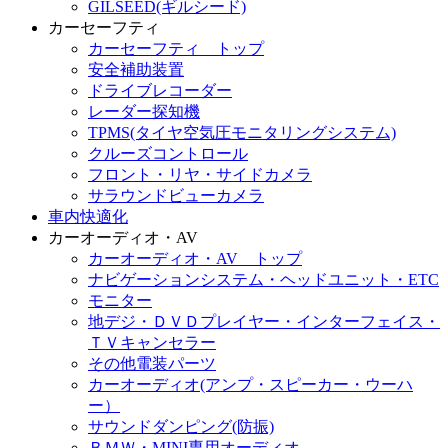
GILSEED(ギルシード)
カーセーフティ
カーセーフティ トップ
安全補助装置
ドライブレコーダー
レーダー探知機
TPMS(タイヤ空気圧モニタリングシステム)
クルーズコントロール
フロント・リヤ・サイドカメラ
サラウンドビューカメラ
車内快適化
カーオーディオ・AV
カーオーディオ・AV トップ
ナビゲーションシステム・ヘッドユニット・ETC
モニター
地デジ・ＤＶＤプレイヤー・インターフェイス・
ＴＶキャンセラー
その他電装パーツ
カーオーディオ(アンプ・スピーカー・ウーハ
ー）
サウンドダンピング(防振)
ＢＭＷ・MINI専用オーディオ