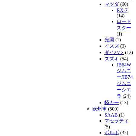
マツダ
(60)
RX-7
(14)
ロード
スター
(1)
光岡
(1)
イスズ
(0)
ダイハツ
(12)
スズキ
(54)
JB64W
ジムニ
ー/JB74
ジムニ
ーシエ
ラ
(24)
軽カー
(13)
欧州車
(509)
SAAB
(1)
マセラティ
(5)
ボルボ
(32)