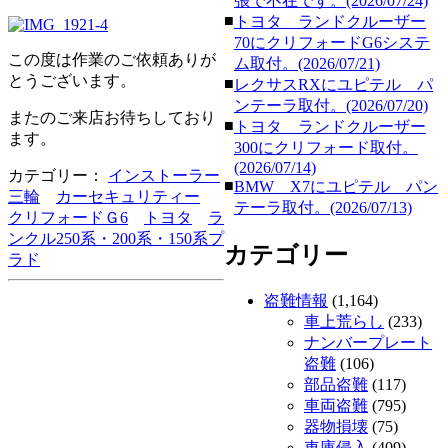
張で不在です。(2026/07/24)
■
トヨタ ランドクルーザー
70にクリフォードG6システ
この度は作業のご依頼ありが
ム取付。(2026/07/21)
とうございます。
■
レクサスRXにユピテル パ
ンテーラ取付。(2026/07/20)
またのご来店お待ちしており
■
トヨタ ランドクルーザー
ます。
300にクリフォード取付。
(2026/07/14)
カテゴリー：
インストーラー
■
BMW X7にユピテル パン
三輪
カーセキュリティー
テーラ取付。(2026/07/13)
クリフォードＧ6
トヨタ
ラ
ンクル250系・200系・150系プ
カテゴリー
ラド
盗難情報
(1,164)
車上荒らし
(233)
ナンバープレート
盗難
(106)
部品盗難
(117)
車両盗難
(795)
器物損壊
(75)
車庫侵入
(409)