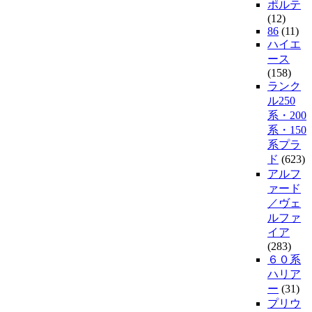
ポルテ
(12)
86
(11)
ハイエ
ース
(158)
ランク
ル250
系・200
系・150
系プラ
ド
(623)
アルフ
ァード
／ヴェ
ルファ
イア
(283)
６０系
ハリア
ー
(31)
プリウ