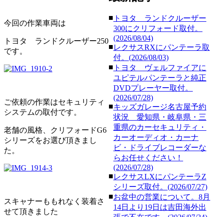
■
トヨタ ランドクルーザー
今回の作業車両は
300にクリフォード取付。
(2026/08/04)
トヨタ ランドクルーザー250
■
レクサスRXにパンテーラ取
です。
付。(2026/08/03)
■
トヨタ ヴェルファイアに
ユピテルパンテーラと純正
DVDプレーヤー取付。
(2026/07/28)
ご依頼の作業はセキュリティ
■
キッズガレージ名古屋予約
システムの取付です。
状況 愛知県・岐阜県・三
重県のカーセキュリティ・
老舗の風格、クリフォードG6
カーオーディオ・カーナ
シリーズをお選び頂きまし
ビ・ドライブレコーダーな
た。
らお任せください！
(2026/07/28)
■
レクサスLXにパンテーラZ
シリーズ取付。(2026/07/27)
■
お盆中の営業について。8月
スキャナーももれなく装着さ
14日より19日は吉田海外出
せて頂きました