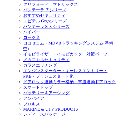
クリフォード マトリックス
パンテーラ Ｚシリーズ
おすすめセキュリティ
ユピテル Grgoシリーズ
パンテーラＳＸシリーズ
バイパー
ロック音
ココセコム・MDVRトラッキングシステム(準備
中)
イモビライザー・イモビカッター対策パーツ
メカニカルセキュリティ
ガラスエッチング
エンジンスターター・キーレスエントリー・
PKE・プッシュスタート化
ドアロック連動ミラー格納・車速連動ドアロック
スマートトップ
バッテリー＆アーシング
アンパイア
ブロキス
MARINE & UTV PRODUCTS
レディースパッケージ