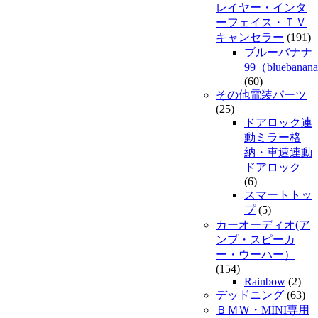
レイヤー・インタ
ーフェイス・ＴＶ
キャンセラー
(191)
ブルーバナナ
99（bluebanan
(60)
その他電装パーツ
(25)
ドアロック連
動ミラー格
納・車速連動
ドアロック
(6)
スマートトッ
プ
(5)
カーオーディオ(ア
ンプ・スピーカ
ー・ウーハー）
(154)
Rainbow
(2)
デッドニング
(63)
ＢＭＷ・MINI専用