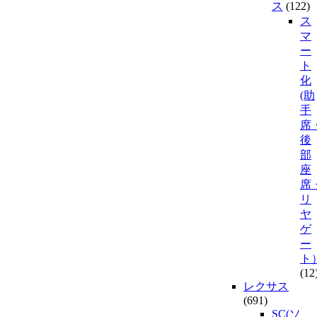
ス
(122)
ス
マ
ー
ト
化
(助
手
席
後
部
座
席
リ
ヤ
ゲ
ー
ト
(12
レクサス
(691)
SC(ソ