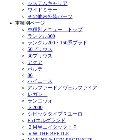
システムキャリア
ワイドミラー
その他内外装パーツ
車種別ページ
車種別メニュー トップ
ランクル300
ランクル200・150系プラド
50プリウス
30プリウス
アクア
ポルテ
86
ハイエース
アルファード／ヴェルファイア
レガシー
ランエヴォ
Ｓ2000
シビックタイプＲユーロ
E51エルグランド
ＢＭＷエイタックＨＰ
ＶＷ THE BEETLE
MARINE & UTV PRODUCTS