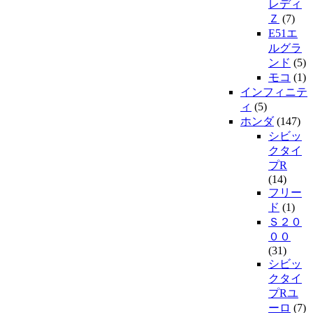
レディ
Ｚ
(7)
E51エ
ルグラ
ンド
(5)
モコ
(1)
インフィニテ
ィ
(5)
ホンダ
(147)
シビッ
クタイ
プR
(14)
フリー
ド
(1)
Ｓ２０
００
(31)
シビッ
クタイ
プRユ
ーロ
(7)