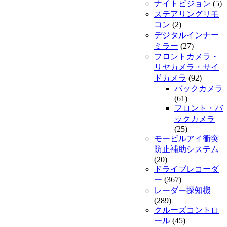
ナイトビジョン
(5)
ステアリングリモ
コン
(2)
デジタルインナー
ミラー
(27)
フロントカメラ・
リヤカメラ・サイ
ドカメラ
(92)
バックカメラ
(61)
フロント・バ
ックカメラ
(25)
モービルアイ衝突
防止補助システム
(20)
ドライブレコーダ
ー
(367)
レーダー探知機
(289)
クルーズコントロ
ール
(45)