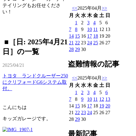
テイリングもお任せくださ
<<
2025年04月
>>
い！
月
火
水
木
金
土
日
1
2
3
4
5
6
7
8
9
10
11
12
13
14
15
16
17
18
19
20
■［日: 2025年4月21
21
22
23
24
25
26
27
28
29
30
日］の一覧
盗難情報の記事
2025/04/21
トヨタ ランドクルーザー250
<<
2025年04月
>>
にクリフォードG6システム取
月
火
水
木
金
土
日
付。
1
2
3
4
5
6
7
8
9
10
11
12
13
14
15
16
17
18
19
20
こんにちは
21
22
23
24
25
26
27
キッズガレージです。
28
29
30
最新記事