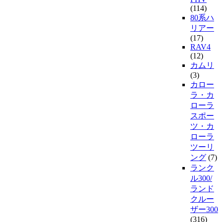
(114)
80系ハ
リアー
(17)
RAV4
(12)
カムリ
(3)
カロー
ラ・カ
ローラ
スポー
ツ・カ
ローラ
ツーリ
ング
(7)
ランク
ル300/
ランド
クルー
ザー300
(316)