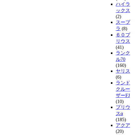
ハイラ
ックス
(2)
スープ
ラ
(8)
６０プ
リウス
(41)
ランク
ル70
(160)
ヤリス
(6)
ランド
クルー
ザーFJ
(10)
プリウ
スα
(185)
アクア
(20)