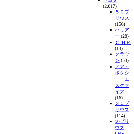
トヨタ
(2,017)
５０プ
リウス
(156)
ハリア
ー
(28)
Ｃ-ＨＲ
(13)
クラウ
ン
(53)
ノア・
ボクシ
ー・エ
スクァ
イア
(16)
３０プ
リウス
(114)
50プリ
ウス
PHV