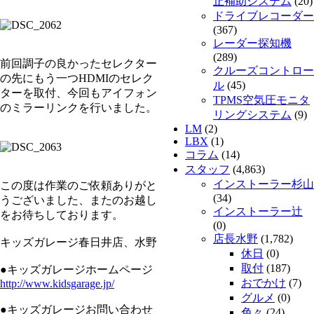
止補助システム
(20)
ドライブレコーダー
(367)
レーダー探知機
(289)
前回調子の良かったセレクター
クルーズコントロー
の先にもう一つHDMIのセレク
ル
(45)
ターを取付、今回もアイフォン
TPMS空気圧モニタ
のミラーリンクを行いました。
リングシステム
(9)
LM
(2)
LBX
(1)
コラム
(14)
スタッフ
(4,863)
インストーラー杉山
この度は作業のご依頼ありがと
(34)
うございました、またのお越し
インストーラー辻
をお待ちしております。
(0)
店長水野
(1,782)
キッズガレージ春日井店、水野
休日
(0)
取付
(187)
●キッズガレージホームページ
おでかけ
(7)
http://www.kidsgarage.jp/
グルメ
(0)
●キッズガレージお問い合わせ
色々
(24)