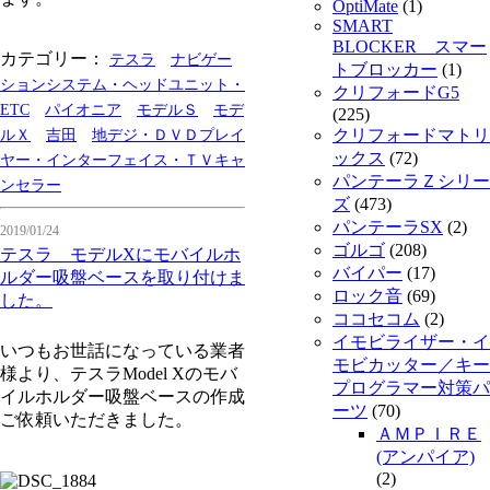
OptiMate
(1)
SMART
BLOCKER スマー
カテゴリー：
テスラ
ナビゲー
トブロッカー
(1)
ションシステム・ヘッドユニット・
クリフォードG5
ETC
パイオニア
モデルＳ
モデ
(225)
クリフォードマトリ
ルＸ
吉田
地デジ・ＤＶＤプレイ
ックス
(72)
ヤー・インターフェイス・ＴＶキャ
パンテーラＺシリー
ンセラー
ズ
(473)
パンテーラSX
(2)
2019/01/24
ゴルゴ
(208)
テスラ モデルXにモバイルホ
バイパー
(17)
ルダー吸盤ベースを取り付けま
ロック音
(69)
した。
ココセコム
(2)
イモビライザー・イ
いつもお世話になっている業者
モビカッター／キー
様より、テスラModel Xのモバ
プログラマー対策パ
イルホルダー吸盤ベースの作成
ーツ
(70)
ご依頼いただきました。
ＡＭＰＩＲＥ
(アンパイア)
(2)