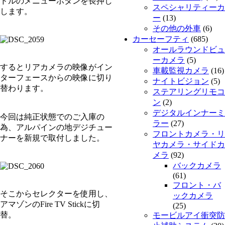
ドルのメニューボタンを長押し
スペシャリティーカ
します。
ー
(13)
その他の外車
(6)
カーセーフティ
(685)
オールラウンドビュ
ーカメラ
(5)
するとリアカメラの映像がイン
車載監視カメラ
(16)
ターフェースからの映像に切り
ナイトビジョン
(5)
替わります。
ステアリングリモコ
ン
(2)
デジタルインナーミ
今回は純正状態でのご入庫の
ラー
(27)
為、アルパインの地デジチュー
フロントカメラ・リ
ナーを新規で取付しました。
ヤカメラ・サイドカ
メラ
(92)
バックカメラ
(61)
フロント・バ
そこからセレクターを使用し、
ックカメラ
アマゾンのFire TV Stickに切
(25)
替。
モービルアイ衝突防