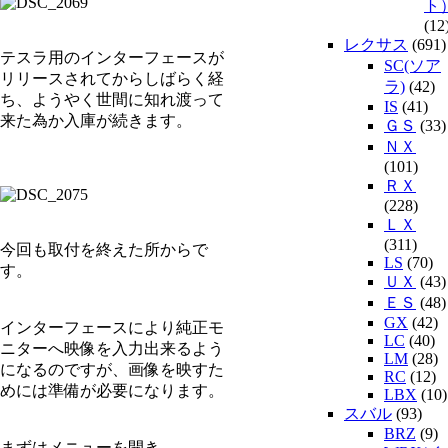
ト
(12
レクサス
(691)
テスラ用のインターフェースが
SC(ソア
リリースされてからしばらく経
ラ)
(42)
ち、ようやく世間に知れ渡って
IS
(41)
来た為か入庫が続きます。
ＧＳ
(33)
ＮＸ
(101)
ＲＸ
(228)
ＬＸ
(311)
今回も取付を終えた所からで
LS
(70)
す。
ＵＸ
(43)
ＥＳ
(48)
GX
(42)
インターフェースにより純正モ
LC
(40)
ニターへ映像を入力出来るよう
LM
(28)
になるのですが、画像を映すた
RC
(12)
めには準備が必要になります。
LBX
(10)
スバル
(93)
BRZ
(9)
まずはメニューを開き、