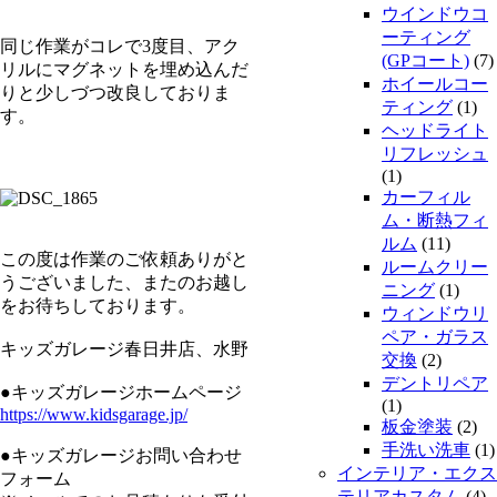
ウインドウコ
ーティング
同じ作業がコレで3度目、アク
(GPコート)
(7)
リルにマグネットを埋め込んだ
ホイールコー
りと少しづつ改良しておりま
ティング
(1)
す。
ヘッドライト
リフレッシュ
(1)
カーフィル
ム・断熱フィ
ルム
(11)
この度は作業のご依頼ありがと
ルームクリー
うございました、またのお越し
ニング
(1)
をお待ちしております。
ウィンドウリ
ペア・ガラス
キッズガレージ春日井店、水野
交換
(2)
デントリペア
●キッズガレージホームページ
(1)
https://www.kidsgarage.jp/
板金塗装
(2)
手洗い洗車
(1)
●キッズガレージお問い合わせ
インテリア・エクス
フォーム
テリアカスタム
(4)