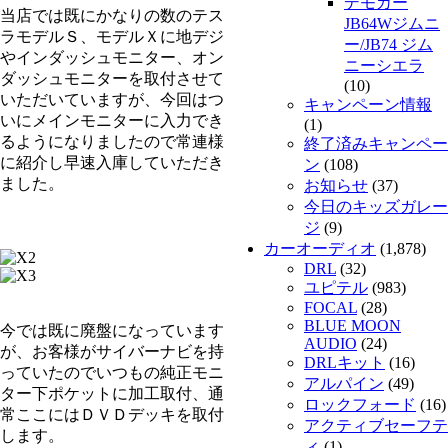
デモカー
当店では既にかなりの数のテス
JB64Wジムニ
ラモデルＳ、モデルＸに地デジ
ー/JB74 ジム
やインダッシュモニター、オン
ニーシエラ
ダッシュモニターを取付させて
(10)
いただいていますが、今回はつ
キャンペーン情報
いにメインモニターに入力でき
(1)
るようになりましたので常連様
終了済みキャンペー
に紹介し早速入庫していただき
ン
(108)
ました。
お知らせ
(37)
今日のキッズガレー
ジ
(9)
カーオーディオ
(1,878)
DRL
(32)
ユピテル
(983)
FOCAL
(28)
BLUE MOON
今では既に廃盤になっています
AUDIO
(24)
が、お客様がサイバーナビを持
DRLキット
(16)
っていたのでいつもの純正モニ
アルパイン
(49)
ター下ポケットに加工取付、通
ロックフォード
(16)
常ここにはＤＶＤデッキを取付
アクティブセーフテ
します。
ィ
(1)