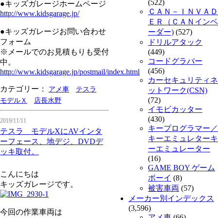
(522)
●キッズガレージホームページ
ＣＡＮ－ＩＮＶＡＤ
http://www.kidsgarage.jp/
ＥＲ（ＣＡＮインベ
●キッズガレージお問い合わせ
ーダー)
(527)
フォーム
ドリルアタック
※メールでのお見積もりも受付
(449)
コードグラバー
中。
(456)
http://www.kidsgarage.jp/postmail/index.html
カーセキュリティネ
カテゴリー：
アメ車
テスラ
ットワーク(CSN)
(72)
モデルＸ
店長水野
イモビカッター
(430)
2019/11/11
キープログラマー／
テスラ モデルXにAVインタ
キーエミュレターキ
ーフェース、地デジ、DVDデ
ーエミュレーター
ッキ取付。
(16)
GAME BOY ゲーム
こんにちは
ボーイ
(8)
キッズガレージです。
被害車両
(57)
メーカー別インデックス
(3,596)
今回の作業車両は
アメ車
(66)