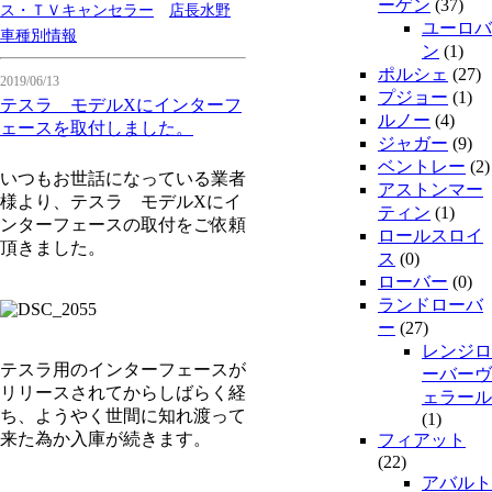
ーゲン
(37)
ス・ＴＶキャンセラー
店長水野
ユーロバ
車種別情報
ン
(1)
ポルシェ
(27)
2019/06/13
プジョー
(1)
テスラ モデルXにインターフ
ルノー
(4)
ェースを取付しました。
ジャガー
(9)
ベントレー
(2)
いつもお世話になっている業者
アストンマー
様より、テスラ モデルXにイ
ティン
(1)
ンターフェースの取付をご依頼
ロールスロイ
頂きました。
ス
(0)
ローバー
(0)
ランドローバ
ー
(27)
レンジロ
テスラ用のインターフェースが
ーバーヴ
リリースされてからしばらく経
ェラール
ち、ようやく世間に知れ渡って
(1)
来た為か入庫が続きます。
フィアット
(22)
アバルト