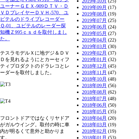
2019年10月
(25)
ユーナーＧＥＸ-909ＤＴＶ・Ｄ
2019年09月
(17)
ＶＤプレイヤーＤＶＨ-570、ユ
2019年08月
(19)
ピテルのドライブレコーダー
2019年07月
(25)
Ｑ-01、ユピテルのレーダー探
2019年06月
(24)
知機Ｚ995ｃｓｄを取付しまし
2019年05月
(27)
た。
2019年04月
(22)
2019年03月
(30)
テスラモデルＸに地デジ＆ＤＶ
2019年02月
(37)
Ｄを見れるようにとカーセィフ
2019年01月
(32)
ティプロダクトのドラレコとレ
2018年12月
(45)
ーダーを取付しました。
2018年11月
(47)
2018年10月
(48)
2018年09月
(56)
2018年08月
(62)
2018年07月
(48)
2018年06月
(50)
2018年05月
(35)
フロントドアではなくリヤドア
2018年04月
(20)
がガルウイング。取付の時に車
2018年03月
(19)
内が明るくて意外と助かりま
2018年02月
(19)
す。
2018年01月
(53)