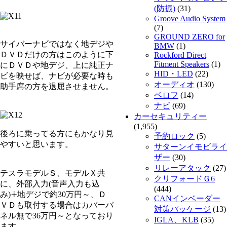
(防振)
(31)
Groove Audio System
(7)
GROUND ZERO for
サイバーナビではなく地デジや
BMW
(1)
ＤＶＤだけの方はこのように下
Rockford Direct
Fitment Speakers
(1)
にＤＶＤや地デジ、上に純正ナ
HID・LED
(22)
ビを映せば、ナビが必要な時も
オーディオ
(130)
助手席の方を退屈させません。
ベロフ
(14)
ナビ
(69)
カーセキュリティー
(1,955)
後ろに乗ってる方にもかなり見
予約ロック
(5)
やすいと思います。
サターンイモビライ
ザー
(30)
リレーアタック
(27)
テスラモデルＳ、モデルＸ共
クリフォードＧ6
に、外部入力(音声入力も込
(444)
み)∔地デジで約30万円～、Ｄ
CANインベーダー
ＶＤも取付する場合はカバーパ
対策パッケージ
(13)
ネル無で36万円～となっており
IGLA、KLB
(35)
ます。