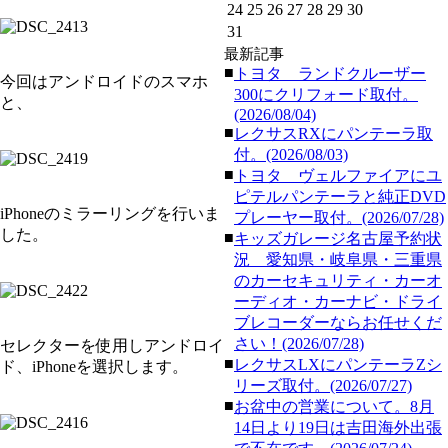
24
25
26
27
28
29
30
31
最新記事
■
トヨタ ランドクルーザー
今回はアンドロイドのスマホ
300にクリフォード取付。
と、
(2026/08/04)
■
レクサスRXにパンテーラ取
付。(2026/08/03)
■
トヨタ ヴェルファイアにユ
ピテルパンテーラと純正DVD
iPhoneのミラーリングを行いま
プレーヤー取付。(2026/07/28)
した。
■
キッズガレージ名古屋予約状
況 愛知県・岐阜県・三重県
のカーセキュリティ・カーオ
ーディオ・カーナビ・ドライ
ブレコーダーならお任せくだ
さい！(2026/07/28)
セレクターを使用しアンドロイ
■
レクサスLXにパンテーラZシ
ド、iPhoneを選択します。
リーズ取付。(2026/07/27)
■
お盆中の営業について。8月
14日より19日は吉田海外出張