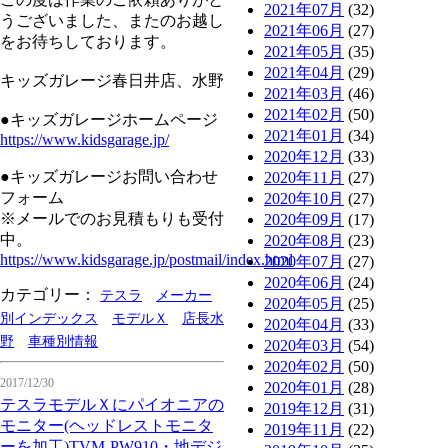
2021年07月
(32)
うございました、またのお越し
2021年06月
(27)
をお待ちしております。
2021年05月
(35)
2021年04月
(29)
キッズガレージ春日井店、水野
2021年03月
(46)
2021年02月
(50)
●キッズガレージホームページ
2021年01月
(34)
https://www.kidsgarage.jp/
2020年12月
(33)
●キッズガレージお問い合わせ
2020年11月
(27)
フォーム
2020年10月
(27)
※メールでのお見積もりも受付
2020年09月
(17)
中。
2020年08月
(23)
https://www.kidsgarage.jp/postmail/index.html
2020年07月
(27)
2020年06月
(24)
カテゴリー：
テスラ
メーカー
2020年05月
(25)
別インデックス
モデルＸ
店長水
2020年04月
(33)
野
車種別情報
2020年03月
(54)
2020年02月
(50)
2017/12/30
2020年01月
(28)
テスラモデルＸにパイオニアの
2019年12月
(31)
モニター(ヘッドレストモニタ
2019年11月
(22)
ーを加工)TVM-PW910・地デジ