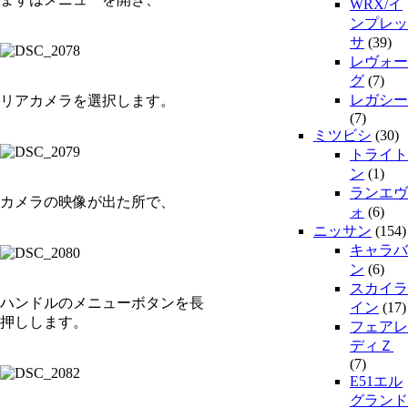
WRX/イ
ンプレッ
サ
(39)
レヴォー
グ
(7)
レガシー
リアカメラを選択します。
(7)
ミツビシ
(30)
トライト
ン
(1)
ランエヴ
カメラの映像が出た所で、
ォ
(6)
ニッサン
(154)
キャラバ
ン
(6)
スカイラ
ハンドルのメニューボタンを長
イン
(17)
押しします。
フェアレ
ディＺ
(7)
E51エル
グランド