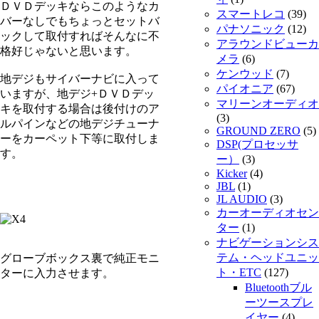
ＤＶＤデッキならこのようなカ
スマートレコ
(39)
バーなしでもちょっとセットバ
パナソニック
(12)
ックして取付すればそんなに不
アラウンドビューカ
格好じゃないと思います。
メラ
(6)
ケンウッド
(7)
地デジもサイバーナビに入って
パイオニア
(67)
いますが、地デジ+ＤＶＤデッ
マリーンオーディオ
キを取付する場合は後付けのア
(3)
ルパインなどの地デジチューナ
GROUND ZERO
(5)
ーをカーペット下等に取付しま
DSP(プロセッサ
す。
ー）
(3)
Kicker
(4)
JBL
(1)
JL AUDIO
(3)
カーオーディオセン
ター
(1)
ナビゲーションシス
テム・ヘッドユニッ
グローブボックス裏で純正モニ
ト・ETC
(127)
ターに入力させます。
Bluetoothブル
ーツースプレ
イヤー
(4)