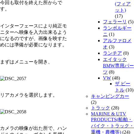
今回も取付を終えた所からで
(フィア
す。
ット)
(17)
フェラーリ
(5)
インターフェースにより純正モ
ランボルギー
ニターへ映像を入力出来るよう
ニ
(1)
になるのですが、画像を映すた
アルファロメ
めには準備が必要になります。
オ
(3)
ランチア
(0)
エイタック
まずはメニューを開き、
BMW専用パー
ツ
(8)
VW
(48)
ザ ビー
トル
(10)
リアカメラを選択します。
キャンピングカー
(2)
トラック
(28)
MARINE & UTV
PRODUCTS(船舶・
バイク・トラック・
カメラの映像が出た所で、ハン
重機・農機等)
(24)