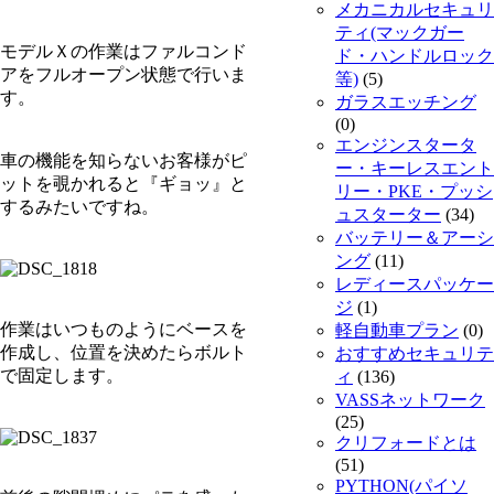
メカニカルセキュリ
ティ(マックガー
モデルＸの作業はファルコンド
ド・ハンドルロック
アをフルオープン状態で行いま
等)
(5)
す。
ガラスエッチング
(0)
エンジンスタータ
車の機能を知らないお客様がピ
ー・キーレスエント
ットを覗かれると『ギョッ』と
リー・PKE・プッシ
するみたいですね。
ュスターター
(34)
バッテリー＆アーシ
ング
(11)
レディースパッケー
ジ
(1)
作業はいつものようにベースを
軽自動車プラン
(0)
作成し、位置を決めたらボルト
おすすめセキュリテ
で固定します。
ィ
(136)
VASSネットワーク
(25)
クリフォードとは
(51)
PYTHON(パイソ