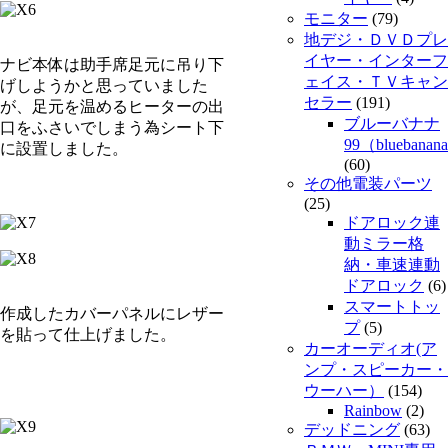
モニター
(79)
地デジ・ＤＶＤプレ
イヤー・インターフ
ナビ本体は助手席足元に吊り下
ェイス・ＴＶキャン
げしようかと思っていました
セラー
(191)
が、足元を温めるヒーターの出
ブルーバナナ
口をふさいでしまう為シート下
99（bluebanan
に設置しました。
(60)
その他電装パーツ
(25)
ドアロック連
動ミラー格
納・車速連動
ドアロック
(6)
スマートトッ
作成したカバーパネルにレザー
プ
(5)
を貼って仕上げました。
カーオーディオ(ア
ンプ・スピーカー・
ウーハー）
(154)
Rainbow
(2)
デッドニング
(63)