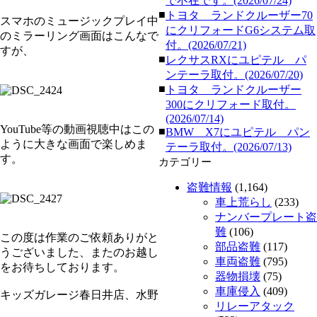
で不在です。(2026/07/24)
■
トヨタ ランドクルーザー70
スマホのミュージックプレイ中
にクリフォードG6システム取
のミラーリング画面はこんなで
付。(2026/07/21)
すが、
■
レクサスRXにユピテル パ
ンテーラ取付。(2026/07/20)
■
トヨタ ランドクルーザー
300にクリフォード取付。
(2026/07/14)
YouTube等の動画視聴中はこの
■
BMW X7にユピテル パン
ように大きな画面で楽しめま
テーラ取付。(2026/07/13)
す。
カテゴリー
盗難情報
(1,164)
車上荒らし
(233)
ナンバープレート盗
難
(106)
この度は作業のご依頼ありがと
部品盗難
(117)
うございました、またのお越し
車両盗難
(795)
をお待ちしております。
器物損壊
(75)
車庫侵入
(409)
キッズガレージ春日井店、水野
リレーアタック