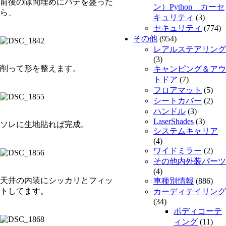
前後の隙間埋めにパテを盛った
ン）Python カーセ
ら、
キュリティ
(3)
セキュリティ
(774)
その他
(954)
レアルステアリング
(3)
削って形を整えます。
キャンピング＆アウ
トドア
(7)
フロアマット
(5)
シートカバー
(2)
ハンドル
(3)
LaserShades
(3)
ソレに生地貼れば完成。
システムキャリア
(4)
ワイドミラー
(2)
その他内外装パーツ
(4)
天井の内装にシッカリとフィッ
車種別情報
(886)
トしてます。
カーディテイリング
(34)
ボディコーテ
ィング
(11)