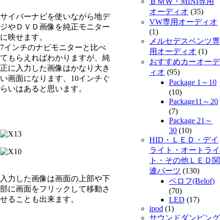
ＢＭＷ・MINI専用
オーディオ
(35)
サイバーナビを使いながら地デ
VW専用オーディオ
ジやＤＶＤ画像を純正モニター
(1)
に映せます。
メルセデスベンツ専
7インチのナビモニターと比べ
用オーディオ
(1)
てもらえればわかりますが、純
おすすめカーオーデ
正に入力した画像はかなり大き
ィオ
(95)
い画面になります、10インチぐ
Package 1～10
らいはあると思います。
(10)
Package11～20
(7)
Package 21～
30
(10)
HID・ＬＥＤ・デイ
ライト・オートライ
ト・その他ＬＥＤ関
連パーツ
(130)
入力した画像は画面の上部や下
ベロフ(Belof)
部に画面をフリックして移動さ
(70)
せることも出来ます。
LED
(17)
ipod
(1)
サウンドダンピング