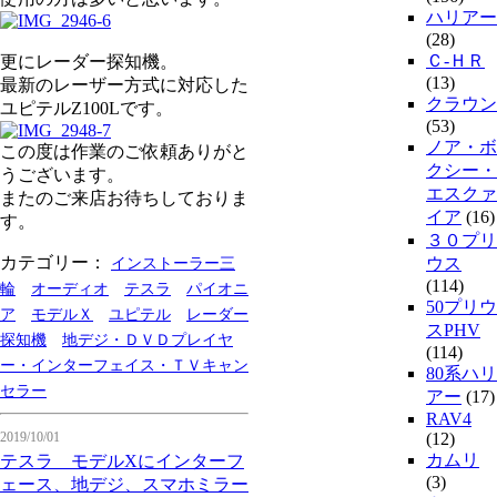
ハリアー
(28)
Ｃ-ＨＲ
更にレーダー探知機。
(13)
最新のレーザー方式に対応した
クラウン
ユピテルZ100Lです。
(53)
ノア・ボ
この度は作業のご依頼ありがと
クシー・
うございます。
エスクァ
またのご来店お待ちしておりま
イア
(16)
す。
３０プリ
カテゴリー：
ウス
インストーラー三
(114)
輪
オーディオ
テスラ
パイオニ
50プリウ
ア
モデルＸ
ユピテル
レーダー
スPHV
探知機
地デジ・ＤＶＤプレイヤ
(114)
ー・インターフェイス・ＴＶキャン
80系ハリ
セラー
アー
(17)
RAV4
2019/10/01
(12)
カムリ
テスラ モデルXにインターフ
(3)
ェース、地デジ、スマホミラー