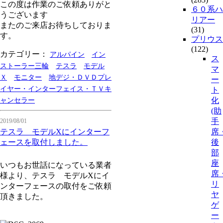
この度は作業のご依頼ありがと
６０系ハ
うございます
リアー
またのご来店お待ちしておりま
(31)
す。
プリウス
(122)
カテゴリー：
アルパイン
イン
ス
ストーラー三輪
テスラ
モデル
マ
Ｘ
モニター
地デジ・ＤＶＤプレ
ー
イヤー・インターフェイス・ＴＶキ
ト
化
ャンセラー
(助
手
2019/08/01
テスラ モデルXにインターフ
席
ェースを取付しました。
後
部
座
いつもお世話になっている業者
席
様より、テスラ モデルXにイ
リ
ンターフェースの取付をご依頼
ヤ
頂きました。
ゲ
ー