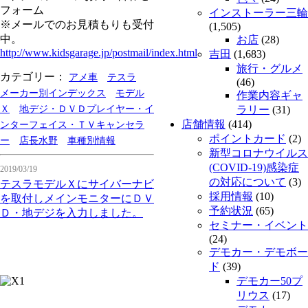
フォーム
インストーラー三輪
※メールでのお見積もりも受付
(1,505)
中。
お店
(28)
http://www.kidsgarage.jp/postmail/index.html
吉田
(1,683)
旅行・グルメ
カテゴリー：
アメ車
テスラ
(46)
メーカー別インデックス
モデル
作業内容ギャ
Ｘ
地デジ・ＤＶＤプレイヤー・イ
ラリー
(31)
店舗情報
(414)
ンターフェイス・ＴＶキャンセラ
ポイントカード
(2)
ー
店長水野
車種別情報
新型コロナウイルス
(COVID-19)感染症
2019/03/19
の対応について
(3)
テスラモデルＸにサイバーナビ
採用情報
(10)
を取付しメインモニターにＤＶ
予約状況
(65)
Ｄ・地デジを入力しました。
セミナー・イベント
(24)
デモカー・デモボー
ド
(39)
デモカー50プ
リウス
(17)