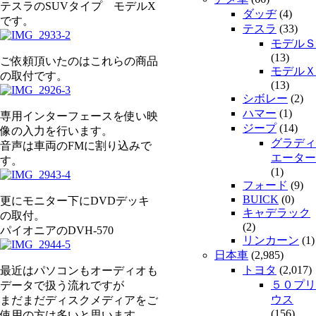
テスラのSUVタイプ モデルX
ダッヂ
(4)
です。
テスラ
(33)
モデルＳ
(13)
ご依頼頂いたのはこれらの商品
モデルＸ
の取付です。
(13)
シボレー
(2)
ハマー
(1)
専用インターフェースを使い映
ジープ
(14)
像の入力を行います。
グラディ
音声は車両のFMに割り込みで
エーター
す。
(1)
フォード
(9)
BUICK
(0)
更にモニター下にDVDデッキ
キャデラック
の取付。
(2)
パイオニアのDVH-570
リンカーン
(1)
日本車
(2,985)
トヨタ
(2,017)
最近はパソコンもオーディオも
５０プリ
データで扱う流れですが
ウス
まだまだディスクメディアをご
(156)
使用の方は多いと思います。