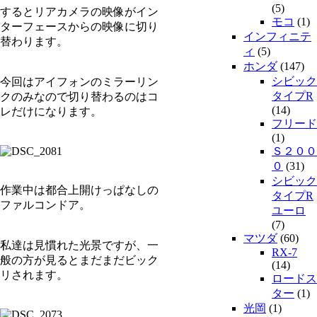
(5)
するとリアカメラの映像がイン
モコ
(1)
ターフェースからの映像に切り
インフィニテ
替わります。
ィ
(5)
ホンダ
(147)
シビック
今回はアイフォンのミラーリン
タイプR
クのみなので切り替わるのはコ
(14)
レだけになります。
フリード
(1)
Ｓ２００
０
(31)
シビック
作業中は都合上開けっぱなしの
タイプR
ファルコンドア。
ユーロ
(7)
マツダ
(60)
私達は見慣れた光景ですが、一
RX-7
般の方が見るとまだまだビック
(14)
リされます。
ロードス
ター
(1)
光岡
(1)