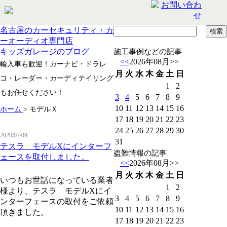
名古屋のカーセキュリティ・カ
ーオーディオ専門店
キッズガレージのブログ
施工事例などの記事
<<
2026年08月
>>
輸入車も歓迎！カーナビ・ドラレ
月
火
水
木
金
土
日
コ・レーダー・カーディテイリング
1
2
もお任せください！
3
4
5
6
7
8
9
10
11
12
13
14
15
16
ホーム
>
モデルＸ
17
18
19
20
21
22
23
24
25
26
27
28
29
30
2020/07/09
31
テスラ モデルXにインターフ
盗難情報の記事
ェースを取付しました。
<<
2026年08月
>>
月
火
水
木
金
土
日
いつもお世話になっている業者
1
2
様より、テスラ モデルXにイ
3
4
5
6
7
8
9
ンターフェースの取付をご依頼
10
11
12
13
14
15
16
頂きました。
17
18
19
20
21
22
23