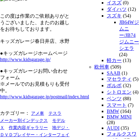
イスズ
(0)
ダイハツ
(12)
スズキ
(54)
この度は作業のご依頼ありがと
JB64Wジ
うございました、またのお越し
ムニ
をお待ちしております。
ー/JB74
キッズガレージ春日井店、水野
ジムニー
シエラ
●キッズガレージホームページ
(24)
http://www.kidsgarage.jp/
軽カー
(13)
欧州車
(509)
●キッズガレージお問い合わせ
SAAB
(1)
フォーム
マセラティ
(5)
※メールでのお見積もりも受付
ボルボ
(32)
中。
シトロエン
(4)
http://www.kidsgarage.jp/postmail/index.html
ベンツ
(88)
スマート
(7)
BMW
(164)
カテゴリー：
アメ車
テスラ
BMW MINI
メーカー別インデックス
モデル
(28)
Ｘ
作業内容ギャラリー
地デジ・
AUDI
(35)
フォルクスワ
ＤＶＤプレイヤー・インターフェイ