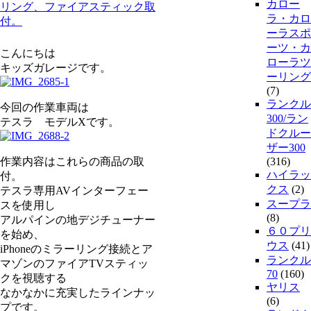
カロー
リング、ファイアスティック取
ラ・カロ
付。
ーラスポ
ーツ・カ
こんにちは
ローラツ
キッズガレージです。
ーリング
(7)
ランクル
今回の作業車両は
300/ラン
テスラ モデルXです。
ドクルー
ザー300
作業内容はこれらの商品の取
(316)
ハイラッ
付。
クス
(2)
テスラ専用AVインターフェー
スープラ
スを使用し
(8)
アルパインの地デジチューナー
６０プリ
を始め、
ウス
(41)
iPhoneのミラーリング接続とア
ランクル
マゾンのファイアTVスティッ
70
(160)
クを視聴する
ヤリス
なかなかに充実したラインナッ
(6)
プです。