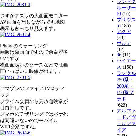
ランドク
ルーザー
FJ
(10)
さすがテスラの大画面モニター
プリウス
AV画面を写しながらでも地図
α
(185)
表示もきっちり見えます。
アクア
(20)
ポルテ
iPhoneのミラーリング
(12)
画像は縦画面ですので余白が多
86
(11)
いですが
ハイエー
横画面表示のソースなどでは画
ス
(158)
面いっぱいに映像が出ます。
ランクル
250系・
200系・
アマゾンのファイアTVスティ
150系プ
ック
ラド
プライム会員なら見放題映像が
(623)
目白押しです。
アルファ
スマホのテザリングではパケ死
ード／ヴ
は間違いないのでモバイル
ェルファ
WIFI必須ですね。
イア
(283)