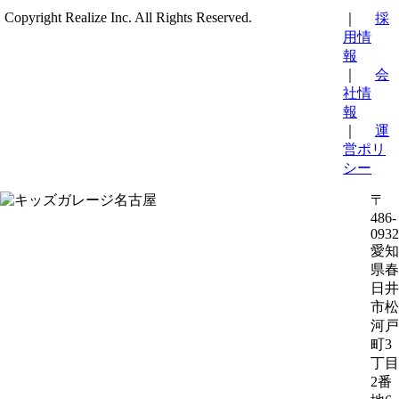
Copyright Realize Inc. All Rights Reserved.
｜
採
用情
報
｜
会
社情
報
｜
運
営ポリ
シー
〒
486-
0932
愛知
県春
日井
市松
河戸
町3
丁目
2番