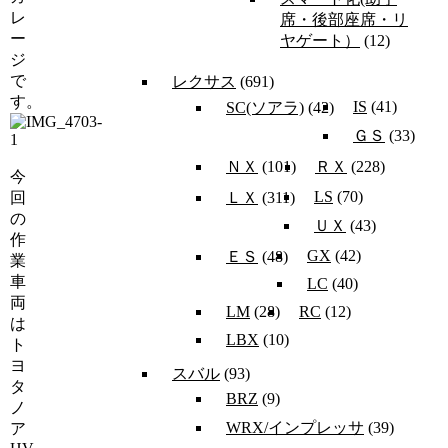
レ
席・後部座席・リ
ー
ヤゲート）
(12)
ジ
で
レクサス
(691)
す。
IS
(41)
SC(ソアラ)
(42)
ＧＳ
(33)
ＮＸ
(101)
ＲＸ
(228)
今
LS
(70)
回
ＬＸ
(311)
の
ＵＸ
(43)
作
GX
(42)
ＥＳ
(48)
業
車
LC
(40)
両
LM
(28)
RC
(12)
は
LBX
(10)
ト
ヨ
スバル
(93)
タ
BRZ
(9)
ノ
WRX/インプレッサ
(39)
ア