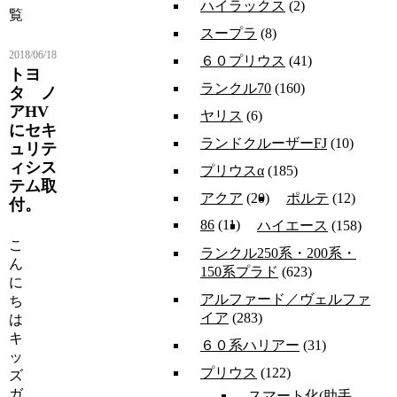
ハイラックス
(2)
覧
スープラ
(8)
2018/06/18
６０プリウス
(41)
トヨ
ランクル70
(160)
タ ノ
アHV
ヤリス
(6)
にセキ
ランドクルーザーFJ
(10)
ュリテ
ィシス
プリウスα
(185)
テム取
アクア
(20)
ポルテ
(12)
付。
86
(11)
ハイエース
(158)
こ
ランクル250系・200系・
ん
150系プラド
(623)
に
アルファード／ヴェルファ
ち
イア
(283)
は
キ
６０系ハリアー
(31)
ッ
プリウス
(122)
ズ
ガ
スマート化(助手