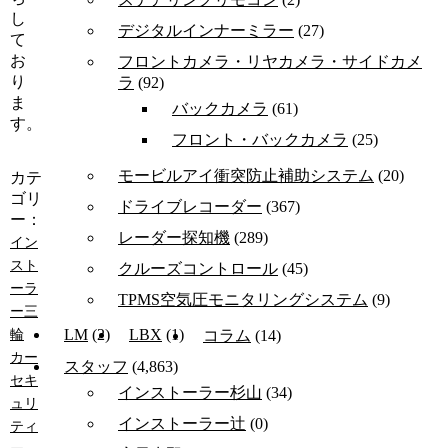
し
デジタルインナーミラー
(27)
て
お
フロントカメラ・リヤカメラ・サイドカメ
り
ラ
(92)
ま
バックカメラ
(61)
す。
フロント・バックカメラ
(25)
モービルアイ衝突防止補助システム
(20)
カテ
ゴリ
ドライブレコーダー
(367)
ー：
レーダー探知機
(289)
イン
スト
クルーズコントロール
(45)
ーラ
TPMS空気圧モニタリングシステム
(9)
ー三
LM
(2)
LBX
(1)
輪
コラム
(14)
カー
スタッフ
(4,863)
セキ
インストーラー杉山
(34)
ュリ
インストーラー辻
(0)
ティ