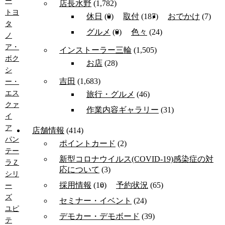
ー
店長水野
(1,782)
トヨ
休日
(0)
取付
(187)
おでかけ
(7)
タ
グルメ
(0)
色々
(24)
ノ
ア・
インストーラー三輪
(1,505)
ボク
お店
(28)
シ
吉田
(1,683)
ー・
エス
旅行・グルメ
(46)
クァ
作業内容ギャラリー
(31)
イ
ア
店舗情報
(414)
パン
ポイントカード
(2)
テー
新型コロナウイルス(COVID-19)感染症の対
ラＺ
応について
(3)
シリ
採用情報
(10)
予約状況
(65)
ー
ズ
セミナー・イベント
(24)
ユピ
デモカー・デモボード
(39)
テ