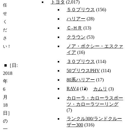
トヨタ
(2,017)
任
５０プリウス
(156)
せ
ハリアー
(28)
く
Ｃ-ＨＲ
(13)
だ
クラウン
(53)
さ
ノア・ボクシー・エスクァ
い！
イア
(16)
３０プリウス
(114)
■［日:
50プリウスPHV
(114)
2018
80系ハリアー
(17)
年
RAV4
(12)
カムリ
(3)
6
月
カローラ・カローラスポー
ツ・カローラツーリング
18
(7)
日］
ランクル300/ランドクルー
の
ザー300
(316)
一