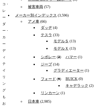
コ・
被害車両
(57)
レ
メーカー別インデックス
(3,596)
ー
アメ車
(66)
ダ
ダッヂ
(4)
ー・
テスラ
(33)
カ
モデルＳ
(13)
ー
モデルＸ
(13)
デ
シボレー
(2)
ハマー
(1)
ィ
テ
ジープ
(14)
グラディエーター
(1)
イ
リ
BUICK
(0)
フォード
(9)
ン
キャデラック
(2)
グ
リンカーン
(1)
も
日本車
(2,985)
お