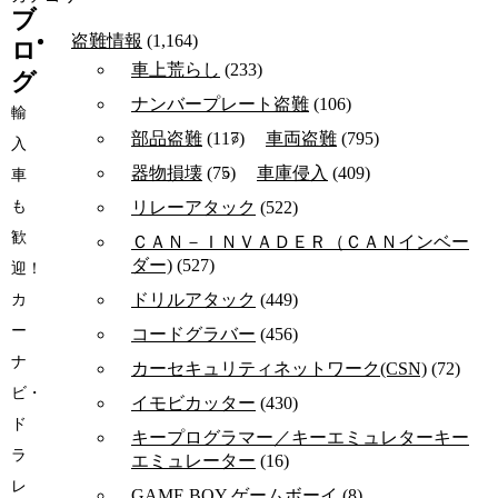
ブ
盗難情報
(1,164)
ロ
車上荒らし
(233)
グ
ナンバープレート盗難
(106)
輸
部品盗難
(117)
車両盗難
(795)
入
器物損壊
(75)
車庫侵入
(409)
車
も
リレーアタック
(522)
歓
ＣＡＮ－ＩＮＶＡＤＥＲ（ＣＡＮインベー
ダー)
(527)
迎！
ドリルアタック
(449)
カ
ー
コードグラバー
(456)
ナ
カーセキュリティネットワーク(CSN)
(72)
ビ・
イモビカッター
(430)
ド
キープログラマー／キーエミュレターキー
ラ
エミュレーター
(16)
レ
GAME BOY ゲームボーイ
(8)