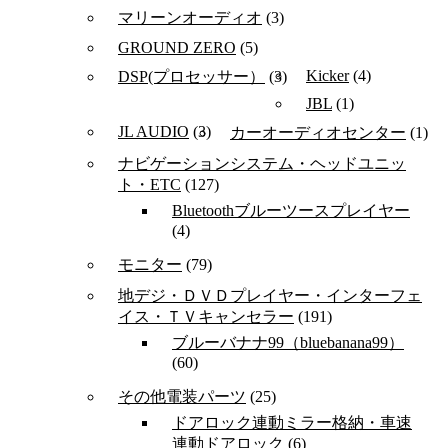
マリーンオーディオ
(3)
GROUND ZERO
(5)
Kicker
(4)
DSP(プロセッサー）
(3)
JBL
(1)
JL AUDIO
(3)
カーオーディオセンター
(1)
ナビゲーションシステム・ヘッドユニッ
ト・ETC
(127)
Bluetoothブルーツースプレイヤー
(4)
モニター
(79)
地デジ・ＤＶＤプレイヤー・インターフェ
イス・ＴＶキャンセラー
(191)
ブルーバナナ99（bluebanana99）
(60)
その他電装パーツ
(25)
ドアロック連動ミラー格納・車速
連動ドアロック
(6)