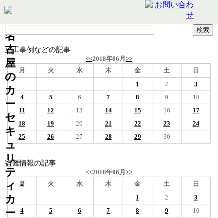
名
古
施工事例などの記事
<<
2018年06月
>>
屋
月
火
水
木
金
土
日
の
1
2
3
カ
4
5
6
7
8
9
10
ー
11
12
13
14
15
16
17
セ
18
19
20
21
22
23
24
キ
25
26
27
28
29
30
ュ
リ
盗難情報の記事
テ
<<
2018年06月
>>
ィ・
月
火
水
木
金
土
日
カ
1
2
3
ー
4
5
6
7
8
9
10