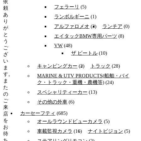
依
フェラーリ
(5)
頼
あ
ランボルギーニ
(1)
り
アルファロメオ
(3)
ランチア
(0)
が
と
エイタックBMW専用パーツ
(8)
う
VW
(48)
ご
ザ ビートル
(10)
ざ
い
キャンピングカー
(2)
トラック
(28)
ま
す。
MARINE & UTV PRODUCTS(船舶・バイ
ま
ク・トラック・重機・農機等)
(24)
た
スペシャリティーカー
(13)
の
ご
その他の外車
(6)
来
カーセーフティ
(685)
店
を
オールラウンドビューカメラ
(5)
お
車載監視カメラ
(16)
ナイトビジョン
(5)
待
ち
ステアリングリモコン
(2)