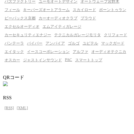
バズファクトリー
ユーモオートデザイン
オートウェーブ宮野木
フィール
キーパーズオートアラーム
スカイロード
ボーントゥラン
ビーパックス京都
カーオーディオクラブ
プラウド
エクセルオーディオ
エムアイティガレージ
カーセキュリティエナジー
テクニカルガレージモリタ
クリフォード
パンテーラ
バイパー
アンパイア
ゴルゴ
ユピテル
マックガード
エイタック
イースコーポレーション
アルファ
オーディオテクニカ
PAC
オスカー
ジャストインサウンド
スマートトップ
QRコード
RSS
[RSS]
[XML]