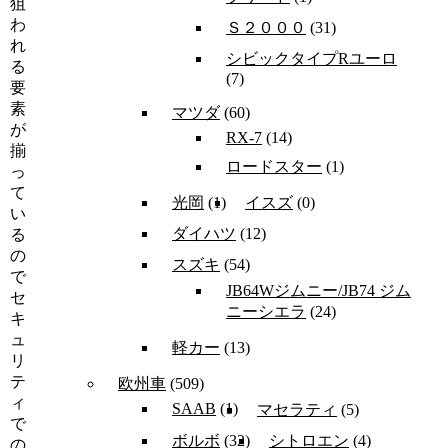
狙
わ
Ｓ２０００
(31)
れ
シビックタイプRユーロ
る
(7)
要
素
マツダ
(60)
が
RX-7
(14)
揃
ロードスター
(1)
っ
て
光岡
(1)
イスズ
(0)
い
ダイハツ
(12)
る
の
スズキ
(54)
で
JB64Wジムニー/JB74 ジム
セ
ニーシエラ
(24)
キ
ュ
軽カー
(13)
リ
テ
欧州車
(509)
ィ
SAAB
(1)
マセラティ
(5)
で
ボルボ
(32)
シトロエン
(4)
の