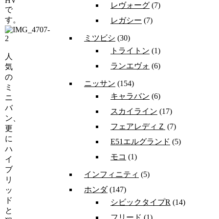
HV
レヴォーグ
(7)
で
す。
レガシー
(7)
ミツビシ
(30)
トライトン
(1)
人
ランエヴォ
(6)
気
の
ニッサン
(154)
ミ
キャラバン
(6)
ニ
バ
スカイライン
(17)
ン、
フェアレディＺ
(7)
更
に
E51エルグランド
(5)
ハ
モコ
(1)
イ
ブ
インフィニティ
(5)
リ
ホンダ
(147)
ッ
ド
シビックタイプR
(14)
と
フリード
(1)