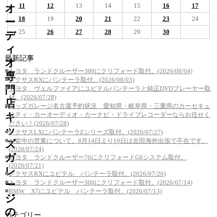
11
12
13
14
15
16
17
オ
18
19
20
21
22
23
24
ー
25
26
27
28
29
30
デ
ィ
最新記事
オ
■
トヨタ ランドクルーザー300にクリフォード取付。(2026/08/04)
専
■
レクサスRXにパンテーラ取付。(2026/08/03)
門
■
トヨタ ヴェルファイアにユピテルパンテーラと純正DVDプレーヤー取
付。(2026/07/28)
店
■
キッズガレージ名古屋予約状況 愛知県・岐阜県・三重県のカーセキュ
キ
リティ・カーオーディオ・カーナビ・ドライブレコーダーならお任せく
ださい！(2026/07/28)
ッ
■
レクサスLXにパンテーラZシリーズ取付。(2026/07/27)
■
お盆中の営業について。8月14日より19日は吉田海外出張で不在です。
ズ
(2026/07/24)
ガ
■
トヨタ ランドクルーザー70にクリフォードG6システム取付。
(2026/07/21)
レ
■
レクサスRXにユピテル パンテーラ取付。(2026/07/20)
■
ー
トヨタ ランドクルーザー300にクリフォード取付。(2026/07/14)
■
BMW X7にユピテル パンテーラ取付。(2026/07/13)
ジ
の
カテゴリー