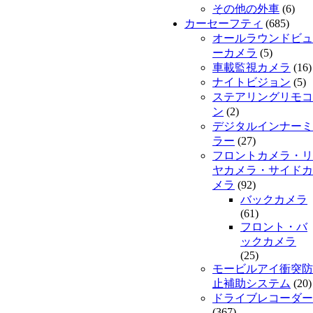
その他の外車
(6)
カーセーフティ
(685)
オールラウンドビュ
ーカメラ
(5)
車載監視カメラ
(16)
ナイトビジョン
(5)
ステアリングリモコ
ン
(2)
デジタルインナーミ
ラー
(27)
フロントカメラ・リ
ヤカメラ・サイドカ
メラ
(92)
バックカメラ
(61)
フロント・バ
ックカメラ
(25)
モービルアイ衝突防
止補助システム
(20)
ドライブレコーダー
(367)