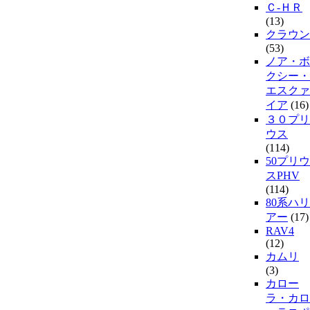
Ｃ-ＨＲ
(13)
クラウン
(53)
ノア・ボ
クシー・
エスクァ
イア
(16)
３０プリ
ウス
(114)
50プリウ
スPHV
(114)
80系ハリ
アー
(17)
RAV4
(12)
カムリ
(3)
カロー
ラ・カロ