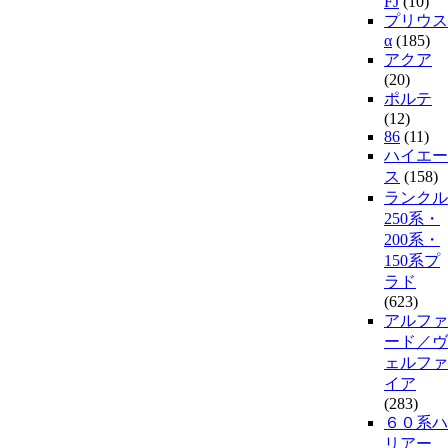
FJ
(10)
プリウス
α
(185)
アクア
(20)
ポルテ
(12)
86
(11)
ハイエー
ス
(158)
ランクル
250系・
200系・
150系プ
ラド
(623)
アルファ
ード／ヴ
ェルファ
イア
(283)
６０系ハ
リアー