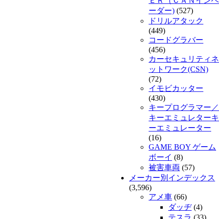
ＥＲ（ＣＡＮインベ
ーダー)
(527)
ドリルアタック
(449)
コードグラバー
(456)
カーセキュリティネ
ットワーク(CSN)
(72)
イモビカッター
(430)
キープログラマー／
キーエミュレターキ
ーエミュレーター
(16)
GAME BOY ゲーム
ボーイ
(8)
被害車両
(57)
メーカー別インデックス
(3,596)
アメ車
(66)
ダッヂ
(4)
テスラ
(33)