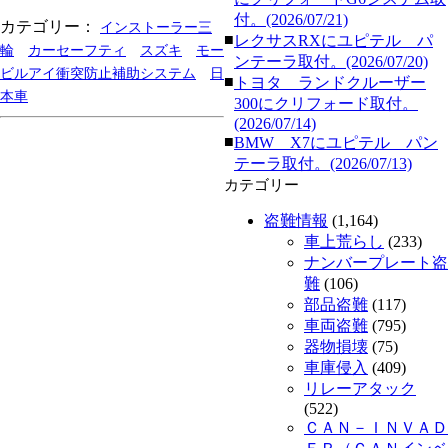
付。(2026/07/21)
カテゴリー：
インストーラー三
■
レクサスRXにユピテル パ
輪
カーセーフティ
スズキ
モー
ンテーラ取付。(2026/07/20)
ビルアイ衝突防止補助システム
日
■
トヨタ ランドクルーザー
本車
300にクリフォード取付。
(2026/07/14)
■
BMW X7にユピテル パン
テーラ取付。(2026/07/13)
カテゴリー
盗難情報
(1,164)
車上荒らし
(233)
ナンバープレート盗
難
(106)
部品盗難
(117)
車両盗難
(795)
器物損壊
(75)
車庫侵入
(409)
リレーアタック
(522)
ＣＡＮ－ＩＮＶＡＤ