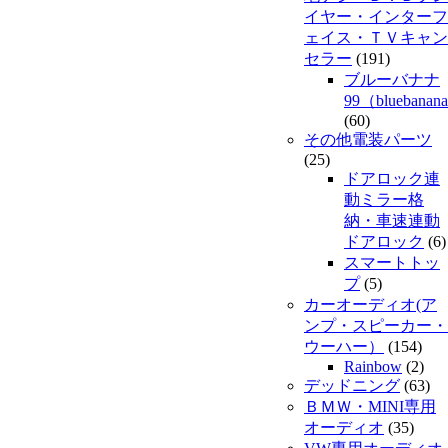
イヤー・インターフ
ェイス・ＴＶキャン
セラー
(191)
ブルーバナナ
99（bluebanan
(60)
その他電装パーツ
(25)
ドアロック連
動ミラー格
納・車速連動
ドアロック
(6)
スマートトッ
プ
(5)
カーオーディオ(ア
ンプ・スピーカー・
ウーハー）
(154)
Rainbow
(2)
デッドニング
(63)
ＢＭＷ・MINI専用
オーディオ
(35)