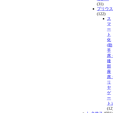
(31)
プリウス
(122)
ス
マ
ー
ト
化
(助
手
席
後
部
座
席
リ
ヤ
ゲ
ー
ト
(12