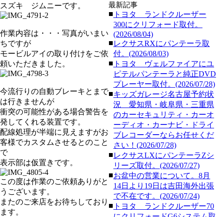
最新記事
スズキ ジムニーです。
■
トヨタ ランドクルーザー
300にクリフォード取付。
作業内容は・・・写真がいまい
(2026/08/04)
■
ちですが
レクサスRXにパンテーラ取
モービルアイの取り付けをご依
付。(2026/08/03)
■
頼いただきました。
トヨタ ヴェルファイアにユ
ピテルパンテーラと純正DVD
プレーヤー取付。(2026/07/28)
今流行りの自動ブレーキとまで
■
キッズガレージ名古屋予約状
は行きませんが
況 愛知県・岐阜県・三重県
衝突の可能性がある場合警告を
のカーセキュリティ・カーオ
発してくれる装置です。
ーディオ・カーナビ・ドライ
配線処理が半端に見えますがお
ブレコーダーならお任せくだ
客様でカスタムさせるとのこと
さい！(2026/07/28)
で
■
レクサスLXにパンテーラZシ
表示部は仮置きです。
リーズ取付。(2026/07/27)
■
お盆中の営業について。8月
この度は作業のご依頼ありがと
14日より19日は吉田海外出張
うございます。
で不在です。(2026/07/24)
またのご来店をお待ちしており
■
トヨタ ランドクルーザー70
ます。
にクリフォードG6システム取