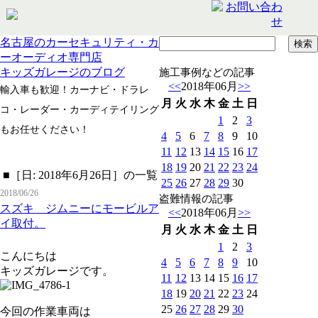
名古屋のカーセキュリティ・カ
ーオーディオ専門店
キッズガレージのブログ
施工事例などの記事
<<
2018年06月
>>
輸入車も歓迎！カーナビ・ドラレ
月
火
水
木
金
土
日
コ・レーダー・カーディテイリング
1
2
3
もお任せください！
4
5
6
7
8
9
10
11
12
13
14
15
16
17
18
19
20
21
22
23
24
■［日: 2018年6月26日］の一覧
25
26
27
28
29
30
2018/06/26
盗難情報の記事
スズキ ジムニーにモービルア
<<
2018年06月
>>
イ取付。
月
火
水
木
金
土
日
1
2
3
こんにちは
4
5
6
7
8
9
10
キッズガレージです。
11
12
13
14
15
16
17
18
19
20
21
22
23
24
25
26
27
28
29
30
今回の作業車両は