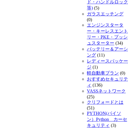
ド・ハンドルロック
等)
(5)
ガラスエッチング
(0)
エンジンスタータ
ー・キーレスエント
リー・PKE・プッシ
ュスターター
(34)
バッテリー＆アーシ
ング
(11)
レディースパッケー
ジ
(1)
軽自動車プラン
(0)
おすすめセキュリテ
ィ
(136)
VASSネットワーク
(25)
クリフォードとは
(51)
PYTHON(パイソ
ン）Python カーセ
キュリティ
(3)