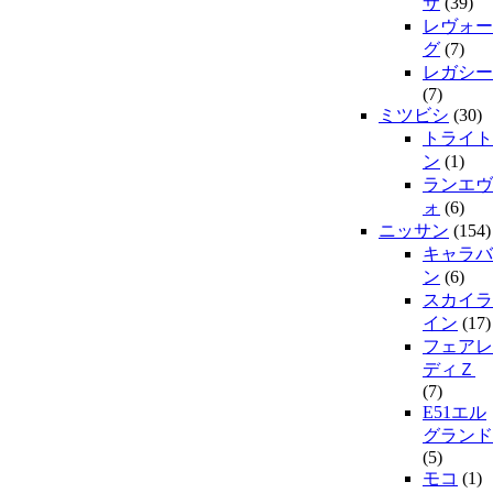
サ
(39)
レヴォー
グ
(7)
レガシー
(7)
ミツビシ
(30)
トライト
ン
(1)
ランエヴ
ォ
(6)
ニッサン
(154)
キャラバ
ン
(6)
スカイラ
イン
(17)
フェアレ
ディＺ
(7)
E51エル
グランド
(5)
モコ
(1)