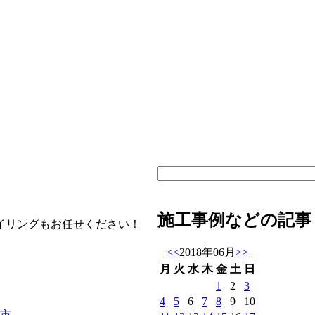
施工事例などの記事
イリングもお任せください！
<<
2018年06月
>>
月
火
水
木
金
土
日
1
2
3
4
5
6
7
8
9
10
原市