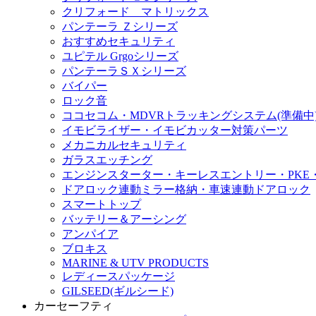
クリフォード マトリックス
パンテーラ Ｚシリーズ
おすすめセキュリティ
ユピテル Grgoシリーズ
パンテーラＳＸシリーズ
バイパー
ロック音
ココセコム・MDVRトラッキングシステム(準備中
イモビライザー・イモビカッター対策パーツ
メカニカルセキュリティ
ガラスエッチング
エンジンスターター・キーレスエントリー・PKE
ドアロック連動ミラー格納・車速連動ドアロック
スマートトップ
バッテリー＆アーシング
アンパイア
ブロキス
MARINE & UTV PRODUCTS
レディースパッケージ
GILSEED(ギルシード)
カーセーフティ