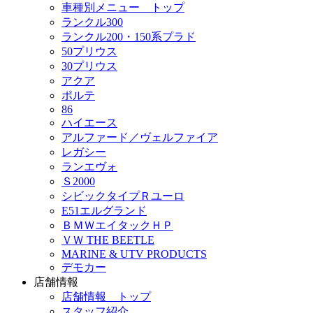
車種別メニュー トップ
ランクル300
ランクル200・150系プラド
50プリウス
30プリウス
アクア
ポルテ
86
ハイエース
アルファード／ヴェルファイア
レガシー
ランエヴォ
Ｓ2000
シビックタイプＲユーロ
E51エルグランド
ＢＭＷエイタックＨＰ
ＶＷ THE BEETLE
MARINE & UTV PRODUCTS
デモカー
店舗情報
店舗情報 トップ
スタッフ紹介