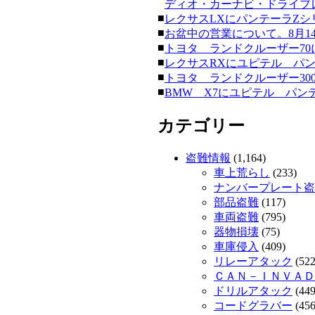
ディオ・カーナビ・ドライブレコー
■
レクサスLXにパンテーラZシリーズ
■
お盆中の営業について。8月14日
■
トヨタ ランドクルーザー70にク
■
レクサスRXにユピテル パンテーラ
■
トヨタ ランドクルーザー300にク
■
BMW X7にユピテル パンテーラ
カテゴリー
盗難情報
(1,164)
車上荒らし
(233)
ナンバープレート盗
部品盗難
(117)
車両盗難
(795)
器物損壊
(75)
車庫侵入
(409)
リレーアタック
(522
ＣＡＮ－ＩＮＶＡＤ
ドリルアタック
(449
コードグラバー
(456