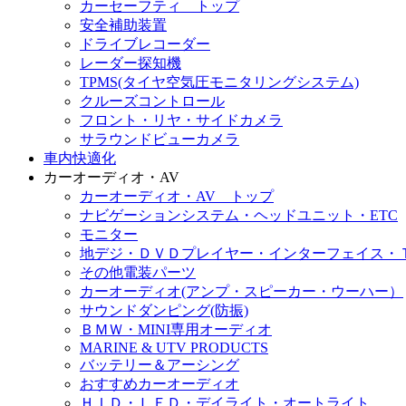
カーセーフティ トップ
安全補助装置
ドライブレコーダー
レーダー探知機
TPMS(タイヤ空気圧モニタリングシステム)
クルーズコントロール
フロント・リヤ・サイドカメラ
サラウンドビューカメラ
車内快適化
カーオーディオ・AV
カーオーディオ・AV トップ
ナビゲーションシステム・ヘッドユニット・ETC
モニター
地デジ・ＤＶＤプレイヤー・インターフェイス・
その他電装パーツ
カーオーディオ(アンプ・スピーカー・ウーハー）
サウンドダンピング(防振)
ＢＭＷ・MINI専用オーディオ
MARINE & UTV PRODUCTS
バッテリー＆アーシング
おすすめカーオーディオ
ＨＩＤ・ＬＥＤ・デイライト・オートライト