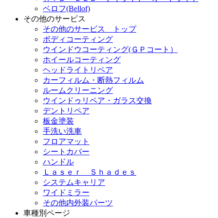
ベロフ(Bellof)
その他のサービス
その他のサービス トップ
ボディコーティング
ウインドウコーティング(ＧＰコート）
ホイールコーティング
ヘッドライトリペア
カーフィルム・断熱フィルム
ルームクリーニング
ウインドゥリペア・ガラス交換
デントリペア
板金塗装
手洗い洗車
フロアマット
シートカバー
ハンドル
Ｌａｓｅｒ Ｓｈａｄｅｓ
システムキャリア
ワイドミラー
その他内外装パーツ
車種別ページ