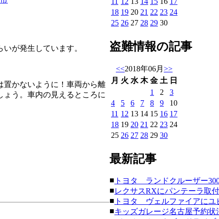
11
12
13
14
15
16
17
18
19
20
21
22
23
24
25
26
27
28
29
30
盗難情報の記事
ねらいが発生しています。
<<
2018年06月
>>
月
火
水
木
金
土
日
は置かないように！車両から離
1
2
3
しょう。車内の見えるところに
4
5
6
7
8
9
10
11
12
13
14
15
16
17
18
19
20
21
22
23
24
25
26
27
28
29
30
最新記事
■
トヨタ ランドクルーザー300にク
■
レクサスRXにパンテーラ取付。(20
■
トヨタ ヴェルファイアにユピテ
■
キッズガレージ名古屋予約状