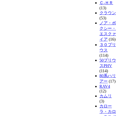
Ｃ-ＨＲ
(13)
クラウン
(53)
ノア・ボ
クシー・
エスクァ
イア
(16)
３０プリ
ウス
(114)
50プリウ
スPHV
(114)
80系ハリ
アー
(17)
RAV4
(12)
カムリ
(3)
カロー
ラ・カロ