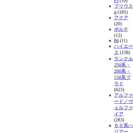
FJ
(10)
プリウス
α
(185)
アクア
(20)
ポルテ
(12)
86
(11)
ハイエー
ス
(158)
ランクル
250系・
200系・
150系プ
ラド
(623)
アルファ
ード／ヴ
ェルファ
イア
(283)
６０系ハ
リアー