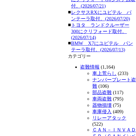
付。(2026/07/21)
■
レクサスRXにユピテル パ
ンテーラ取付。(2026/07/20)
■
トヨタ ランドクルーザー
300にクリフォード取付。
(2026/07/14)
■
BMW X7にユピテル パン
テーラ取付。(2026/07/13)
カテゴリー
盗難情報
(1,164)
車上荒らし
(233)
ナンバープレート盗
難
(106)
部品盗難
(117)
車両盗難
(795)
器物損壊
(75)
車庫侵入
(409)
リレーアタック
(522)
ＣＡＮ－ＩＮＶＡＤ