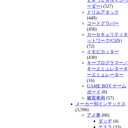
ＥＲ（ＣＡＮインベ
ーダー)
(527)
ドリルアタック
(449)
コードグラバー
(456)
カーセキュリティネ
ットワーク(CSN)
(72)
イモビカッター
(430)
キープログラマー／
キーエミュレターキ
ーエミュレーター
(16)
GAME BOY ゲーム
ボーイ
(8)
被害車両
(57)
メーカー別インデックス
(3,596)
アメ車
(66)
ダッヂ
(4)
テスラ
(33)