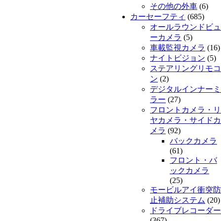
その他の外車
(6)
カーセーフティ
(685)
オールラウンドビュ
ーカメラ
(5)
車載監視カメラ
(16)
ナイトビジョン
(5)
ステアリングリモコ
ン
(2)
デジタルインナーミ
ラー
(27)
フロントカメラ・リ
ヤカメラ・サイドカ
メラ
(92)
バックカメラ
(61)
フロント・バ
ックカメラ
(25)
モービルアイ衝突防
止補助システム
(20)
ドライブレコーダー
(367)