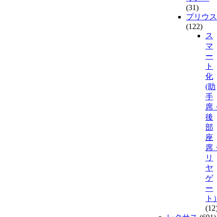
(31)
プリウス
(122)
ス
マ
ー
ト
化
(助
手
席
後
部
座
席
リ
ヤ
ゲ
ー
ト
(12