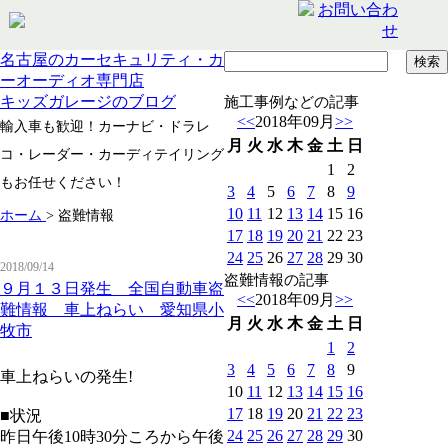
名古屋のカーセキュリティ・カ
ーオーディオ専門店
キッズガレージのブログ
施工事例などの記事
<<
2018年09月
>>
輸入車も歓迎！カーナビ・ドラレ
月
火
水
木
金
土
日
コ・レーダー・カーディテイリング
1
2
もお任せください！
3
4
5
6
7
8
9
10
11
12
13
14
15
16
ホーム
>
盗難情報
17
18
19
20
21
22
23
24
25
26
27
28
29
30
2018/09/14
盗難情報の記事
９月１３日発生 全国自動車盗
<<
2018年09月
>>
難情報 車上ねらい 愛知県小
月
火
水
木
金
土
日
牧市
1
2
3
4
5
6
7
8
9
車上ねらいの発生!
10
11
12
13
14
15
16
17
18
19
20
21
22
23
■状況
24
25
26
27
28
29
30
昨日午後10時30分ころから午後