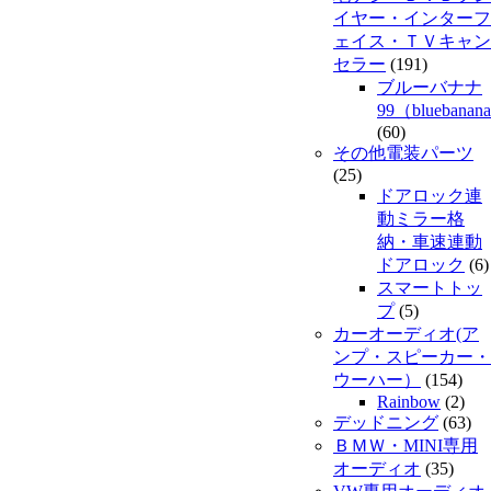
イヤー・インターフ
ェイス・ＴＶキャン
セラー
(191)
ブルーバナナ
99（bluebanan
(60)
その他電装パーツ
(25)
ドアロック連
動ミラー格
納・車速連動
ドアロック
(6)
スマートトッ
プ
(5)
カーオーディオ(ア
ンプ・スピーカー・
ウーハー）
(154)
Rainbow
(2)
デッドニング
(63)
ＢＭＷ・MINI専用
オーディオ
(35)