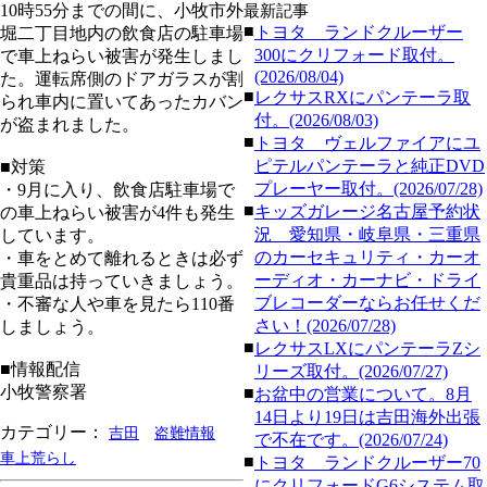
10時55分までの間に、小牧市外
最新記事
■
トヨタ ランドクルーザー
堀二丁目地内の飲食店の駐車場
300にクリフォード取付。
で車上ねらい被害が発生しまし
(2026/08/04)
た。運転席側のドアガラスが割
■
レクサスRXにパンテーラ取
られ車内に置いてあったカバン
付。(2026/08/03)
が盗まれました。
■
トヨタ ヴェルファイアにユ
ピテルパンテーラと純正DVD
■対策
プレーヤー取付。(2026/07/28)
・9月に入り、飲食店駐車場で
■
キッズガレージ名古屋予約状
の車上ねらい被害が4件も発生
況 愛知県・岐阜県・三重県
しています。
のカーセキュリティ・カーオ
・車をとめて離れるときは必ず
ーディオ・カーナビ・ドライ
貴重品は持っていきましょう。
ブレコーダーならお任せくだ
・不審な人や車を見たら110番
さい！(2026/07/28)
しましょう。
■
レクサスLXにパンテーラZシ
■情報配信
リーズ取付。(2026/07/27)
小牧警察署
■
お盆中の営業について。8月
14日より19日は吉田海外出張
カテゴリー：
吉田
盗難情報
で不在です。(2026/07/24)
車上荒らし
■
トヨタ ランドクルーザー70
にクリフォードG6システム取