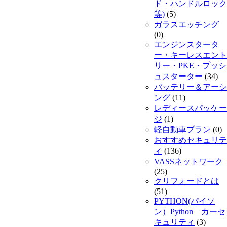
ド・ハンドルロック
等)
(5)
ガラスエッチング
(0)
エンジンスタータ
ー・キーレスエント
リー・PKE・プッシ
ュスターター
(34)
バッテリー＆アーシ
ング
(11)
レディースパッケー
ジ
(1)
軽自動車プラン
(0)
おすすめセキュリテ
ィ
(136)
VASSネットワーク
(25)
クリフォードとは
(51)
PYTHON(パイソ
ン）Python カーセ
キュリティ
(3)