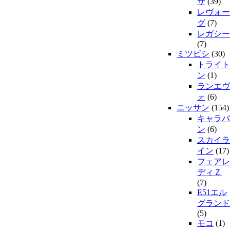
サ
(39)
レヴォー
グ
(7)
レガシー
(7)
ミツビシ
(30)
トライト
ン
(1)
ランエヴ
ォ
(6)
ニッサン
(154)
キャラバ
ン
(6)
スカイラ
イン
(17)
フェアレ
ディＺ
(7)
E51エル
グランド
(5)
モコ
(1)