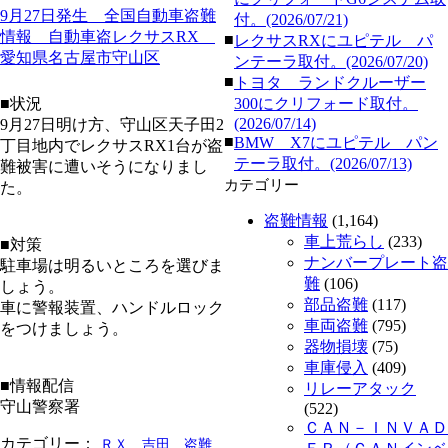
9月27日発生 全国自動車盗難
付。(2026/07/21)
情報 自動車盗レクサスRX
■
レクサスRXにユピテル パ
愛知県名古屋市守山区
ンテーラ取付。(2026/07/20)
■
トヨタ ランドクルーザー
■状況
300にクリフォード取付。
(2026/07/14)
9月27日明け方、守山区天子田2
■
BMW X7にユピテル パン
丁目地内でレクサスRX1台が盗
テーラ取付。(2026/07/13)
難被害に遭いそうになりまし
カテゴリー
た。
盗難情報
(1,164)
車上荒らし
(233)
■対策
ナンバープレート盗
駐車場は明るいところを選びま
難
(106)
しょう。
部品盗難
(117)
車に警報装置、ハンドルロック
車両盗難
(795)
をつけましょう。
器物損壊
(75)
車庫侵入
(409)
■情報配信
リレーアタック
守山警察署
(522)
ＣＡＮ－ＩＮＶＡＤ
カテゴリー：
ＲＸ
吉田
盗難