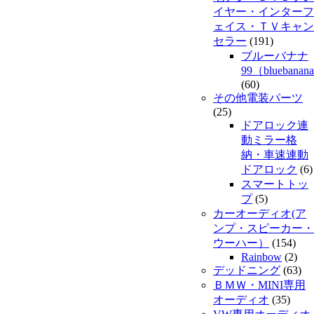
イヤー・インターフ
ェイス・ＴＶキャン
セラー
(191)
ブルーバナナ
99（bluebanan
(60)
その他電装パーツ
(25)
ドアロック連
動ミラー格
納・車速連動
ドアロック
(6)
スマートトッ
プ
(5)
カーオーディオ(ア
ンプ・スピーカー・
ウーハー）
(154)
Rainbow
(2)
デッドニング
(63)
ＢＭＷ・MINI専用
オーディオ
(35)