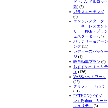
ド・ハンドルロック
等)
(5)
ガラスエッチング
(0)
エンジンスタータ
ー・キーレスエント
リー・PKE・プッシ
ュスターター
(34)
バッテリー＆アーシ
ング
(11)
レディースパッケー
ジ
(1)
軽自動車プラン
(0)
おすすめセキュリテ
ィ
(136)
VASSネットワーク
(25)
クリフォードとは
(51)
PYTHON(パイソ
ン）Python カーセ
キュリティ
(3)