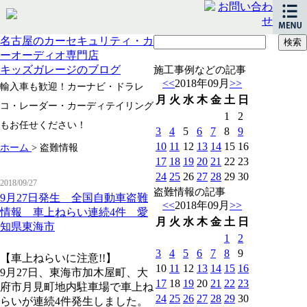
名古屋のカーセキュリティ・カ
ーオーディオ専門店
キッズガレージのブログ
施工事例などの記事
<<
2018年09月
>>
輸入車も歓迎！カーナビ・ドラレ
月
火
水
木
金
土
日
コ・レーダー・カーディテイリング
1
2
もお任せください！
3
4
5
6
7
8
9
10
11
12
13
14
15
16
ホーム
>
盗難情報
17
18
19
20
21
22
23
24
25
26
27
28
29
30
2018/09/27
盗難情報の記事
9月27日発生 全国自動車盗難
<<
2018年09月
>>
情報 車上ねらい連続4件 愛
月
火
水
木
金
土
日
知県東海市
1
2
3
4
5
6
7
8
9
【車上ねらいに注意!!】
10
11
12
13
14
15
16
9月27日、東海市加木屋町、大
17
18
19
20
21
22
23
府市月見町地内駐車場で車上ね
24
25
26
27
28
29
30
らいが連続4件発生しました。