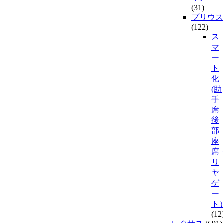
(31)
プリウス
(122)
ス
マ
ー
ト
化
(助
手
席
後
部
座
席
リ
ヤ
ゲ
ー
ト
(12