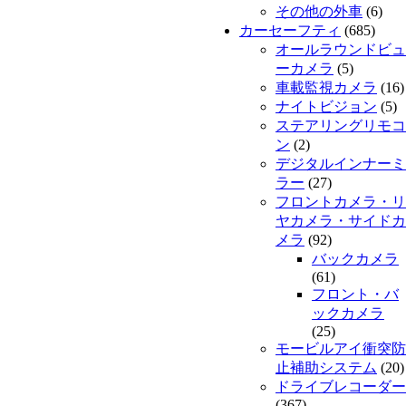
その他の外車
(6)
カーセーフティ
(685)
オールラウンドビュ
ーカメラ
(5)
車載監視カメラ
(16)
ナイトビジョン
(5)
ステアリングリモコ
ン
(2)
デジタルインナーミ
ラー
(27)
フロントカメラ・リ
ヤカメラ・サイドカ
メラ
(92)
バックカメラ
(61)
フロント・バ
ックカメラ
(25)
モービルアイ衝突防
止補助システム
(20)
ドライブレコーダー
(367)