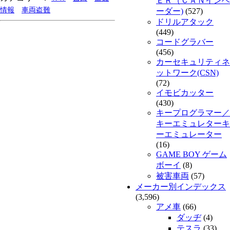
ＥＲ（ＣＡＮインベ
情報
車両盗難
ーダー)
(527)
ドリルアタック
(449)
コードグラバー
(456)
カーセキュリティネ
ットワーク(CSN)
(72)
イモビカッター
(430)
キープログラマー／
キーエミュレターキ
ーエミュレーター
(16)
GAME BOY ゲーム
ボーイ
(8)
被害車両
(57)
メーカー別インデックス
(3,596)
アメ車
(66)
ダッヂ
(4)
テスラ
(33)