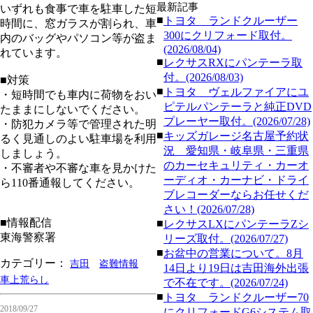
最新記事
いずれも食事で車を駐車した短
■
トヨタ ランドクルーザー
時間に、窓ガラスが割られ、車
300にクリフォード取付。
内のバッグやパソコン等が盗ま
(2026/08/04)
れています。
■
レクサスRXにパンテーラ取
付。(2026/08/03)
■対策
■
トヨタ ヴェルファイアにユ
・短時間でも車内に荷物をおい
ピテルパンテーラと純正DVD
たままにしないでください。
プレーヤー取付。(2026/07/28)
・防犯カメラ等で管理された明
■
キッズガレージ名古屋予約状
るく見通しのよい駐車場を利用
況 愛知県・岐阜県・三重県
しましょう。
のカーセキュリティ・カーオ
・不審者や不審な車を見かけた
ーディオ・カーナビ・ドライ
ら110番通報してください。
ブレコーダーならお任せくだ
さい！(2026/07/28)
■情報配信
■
レクサスLXにパンテーラZシ
東海警察署
リーズ取付。(2026/07/27)
■
お盆中の営業について。8月
カテゴリー：
吉田
盗難情報
14日より19日は吉田海外出張
車上荒らし
で不在です。(2026/07/24)
■
トヨタ ランドクルーザー70
2018/09/27
にクリフォードG6システム取