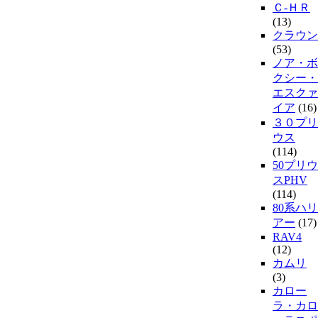
Ｃ-ＨＲ
(13)
クラウン
(53)
ノア・ボ
クシー・
エスクァ
イア
(16)
３０プリ
ウス
(114)
50プリウ
スPHV
(114)
80系ハリ
アー
(17)
RAV4
(12)
カムリ
(3)
カロー
ラ・カロ