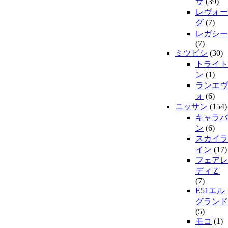
サ
(39)
レヴォー
グ
(7)
レガシー
(7)
ミツビシ
(30)
トライト
ン
(1)
ランエヴ
ォ
(6)
ニッサン
(154)
キャラバ
ン
(6)
スカイラ
イン
(17)
フェアレ
ディＺ
(7)
E51エル
グランド
(5)
モコ
(1)