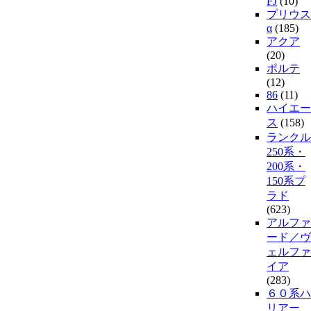
FJ
(10)
プリウス
α
(185)
アクア
(20)
ポルテ
(12)
86
(11)
ハイエー
ス
(158)
ランクル
250系・
200系・
150系プ
ラド
(623)
アルファ
ード／ヴ
ェルファ
イア
(283)
６０系ハ
リアー